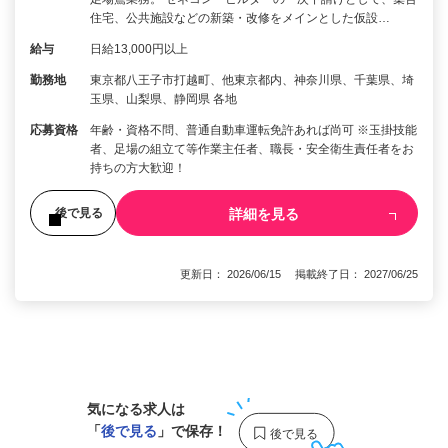
住宅、公共施設などの新築・改修をメインとした仮設…
給与
日給13,000円以上
勤務地
東京都八王子市打越町、他東京都内、神奈川県、千葉県、埼
玉県、山梨県、静岡県 各地
応募資格
年齢・資格不問、普通自動車運転免許あれば尚可 ※玉掛技能
者、足場の組立て等作業主任者、職長・安全衛生責任者をお
持ちの方大歓迎！
詳細を見る
後で見る
更新日： 2026/06/15 掲載終了日： 2027/06/25
1
気になる求人は
「
後で見る
」で保存！