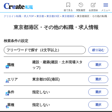
後で見る
閲覧履歴
会員登録
メニュー
クリエイト転職・求人TOP
＞
東京都
＞
東京都23区
＞
東京都港区
＞
東京都港区・その他の転職・求
東京都港区・その他の転職・求人情報
検索条件の設定
絞り込む
建設・建築(建設・土木現場スタ
職種
選択
ッフ)
エリア
東京都23区(港区)
選択
条件
指定しない
選択
業種
指定しない
選択