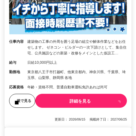
仕事内容
建築物の工事の外周を囲う足場の組立や解体作業などをお任
せします。 ゼネコン・ビルダーの一次下請けとして、集合住
宅、公共施設などの新築・改修をメインとした仮設工…
給与
日給10,000円以上
勤務地
東京都八王子市打越町、他東京都内、神奈川県、千葉県、埼
玉県、山梨県、静岡県 各地
応募資格
年齢・資格不問、普通自動車運転免許あれば尚可
詳細を見る
後で見る
更新日： 2026/06/15 掲載終了日： 2027/06/25