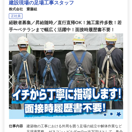
建設現場の足場工事スタッフ
株式会社 齋藤組
正社員
経験者募集／昇給随時／直行直帰OK！施工案件多数！若
手〜ベテランまで幅広く活躍中！面接時履歴書不要！
仕事内容
建築物の工事における外周を囲う足場の組立や解体作業など
足場鳶業務。 ゼネコン・ビルダーの一次下請けとして、集合