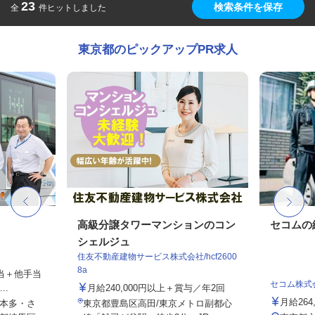
23
検索条件を保存
全
件ヒットしました
東京都のピックアップPR求人
高級分譲タワーマンションのコン
セコムの
シェルジュ
住友不動産建物サービス株式会社/hcf2600
8a
手当＋他手当
セコム株式
..
月給240,000円以上＋賞与／年2回
月給264
本多・さ
東京都豊島区高田/東京メトロ副都心