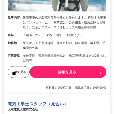
仕事内容
建築現場の施工管理業務全般をお任せします。 担当する現場
はマンション・ビル・商業施設・公共施設・物流倉庫など幅
広く、安全かつスムーズに進むように現場全体を調整…
給与
月給322,292円〜495,833円 ※経験による
勤務地
東京都八王子市打越町、他東京都内、神奈川県、埼玉県、千
葉県の各地
応募資格
年齢不問、普通自動車運転免許、施工管理1級または2級あれ
ば尚可
詳細を見る
後で見る
更新日： 2026/07/28 掲載終了日： 2026/10/02
電気工事士スタッフ（見習い）
大京電気工業株式会社