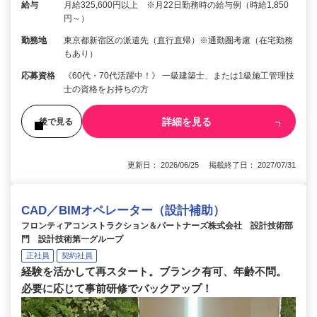
給与
月給325,600円以上 ※月22日勤務時の給与例（時給1,850
円～）
勤務地
東京都新宿区の派遣先（直行直帰）※通勤圏考慮（在宅勤務
もあり）
応募資格
《60代・70代活躍中！》 一級建築士、または1級施工管理技
士の資格をお持ちの方
詳細を見る
後で見る
更新日： 2026/06/25 掲載終了日： 2027/07/31
CAD／BIMオペレーター（設計補助）
フロンティアコンストラクション＆パートナーズ株式会社 設計技術部
門 設計技術第一グループ
正社員
契約社員
経験を活かして再スタート。ブランク有可、年齢不問。
必要に応じて事前研修でバックアップ！