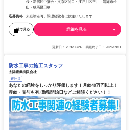
桜・新宿区中落合・文京区関口・江戸川区平井・清瀬市松
山・練馬区田柄
応募資格
未経験者可、調理経験者は歓迎いたします
詳細を見る
後で見る
更新日： 2026/06/24 掲載終了日： 2026/09/11
防水工事の施工スタッフ
太陽産業有限会社
正社員
あなたの経験をしっかり評価します！月給40万円以上！
昇給・賞与も有♪勤務開始日などご相談ください！！