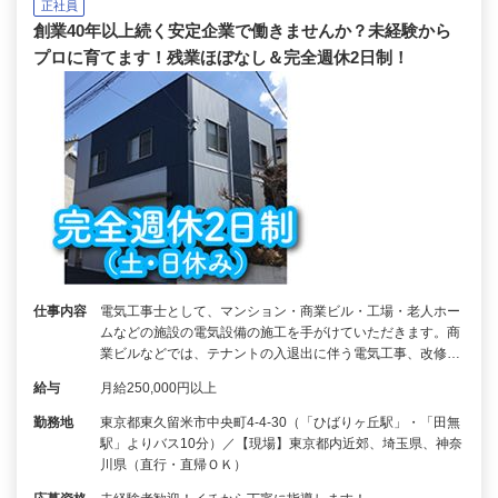
正社員
創業40年以上続く安定企業で働きませんか？未経験から
プロに育てます！残業ほぼなし＆完全週休2日制！
仕事内容
電気工事士として、マンション・商業ビル・工場・老人ホー
ムなどの施設の電気設備の施工を手がけていただきます。商
業ビルなどでは、テナントの入退出に伴う電気工事、改修…
給与
月給250,000円以上
勤務地
東京都東久留米市中央町4-4-30（「ひばりヶ丘駅」・「田無
駅」よりバス10分）／【現場】東京都内近郊、埼玉県、神奈
川県（直行・直帰ＯＫ）