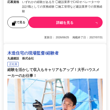
応募資格
いずれかの経験がある方 ◯建設業界でCADオペレーターや
設計職としての実務経験 ◯施工管理など建設業界での実務経
験
詳細を見る
後で見る
更新日： 2026/06/25 掲載終了日： 2027/07/31
木造住宅の現場監督/経験者
丸越建設 株式会社
正社員
経験を活かして収入もキャリアもアップ！大手ハウスメ
ーカーのお仕事！