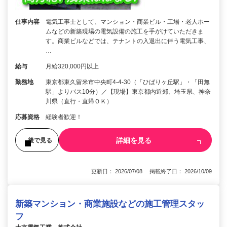
仕事内容
電気工事士として、マンション・商業ビル・工場・老人ホー
ムなどの新築現場の電気設備の施工を手がけていただきま
す。商業ビルなどでは、テナントの入退出に伴う電気工事、
…
給与
月給320,000円以上
勤務地
東京都東久留米市中央町4-4-30（「ひばりヶ丘駅」・「田無
駅」よりバス10分）／【現場】東京都内近郊、埼玉県、神奈
川県（直行・直帰ＯＫ）
応募資格
経験者歓迎！
詳細を見る
後で見る
更新日： 2026/07/08 掲載終了日： 2026/10/09
新築マンション・商業施設などの施工管理スタッ
フ