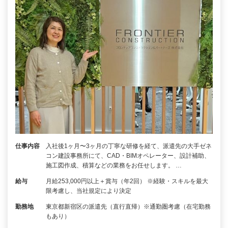
仕事内容
入社後1ヶ月〜3ヶ月の丁寧な研修を経て、派遣先の大手ゼネ
コン建設事務所にて、CAD・BIMオペレーター、設計補助、
施工図作成、積算などの業務をお任せします。 …
給与
月給253,000円以上＋賞与（年2回） ※経験・スキルを最大
限考慮し、当社規定により決定
勤務地
東京都新宿区の派遣先（直行直帰）※通勤圏考慮（在宅勤務
もあり）