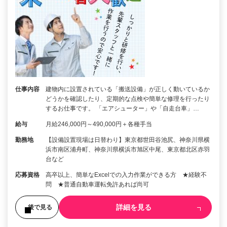
仕事内容
建物内に設置されている「搬送設備」が正しく動いているか
どうかを確認したり、定期的な点検や簡単な修理を行ったり
するお仕事です。 「エアシューター」や「自走台車」…
給与
月給246,000円～490,000円＋各種手当
勤務地
【設備設置現場は日替わり】東京都世田谷池尻、神奈川県横
浜市南区浦舟町、神奈川県横浜市旭区中尾、東京都北区赤羽
台など
応募資格
高卒以上、簡単なExcelでの入力作業ができる方 ★経験不
問 ★普通自動車運転免許あれば尚可
詳細を見る
後で見る