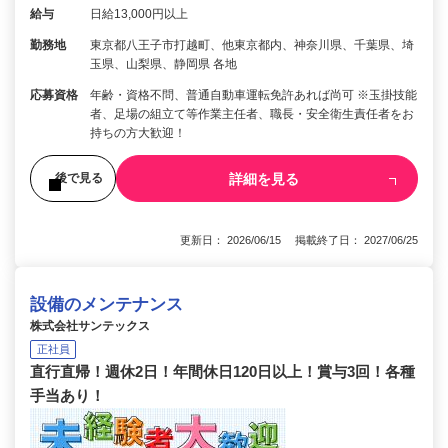
給与
日給13,000円以上
勤務地
東京都八王子市打越町、他東京都内、神奈川県、千葉県、埼
玉県、山梨県、静岡県 各地
応募資格
年齢・資格不問、普通自動車運転免許あれば尚可 ※玉掛技能
者、足場の組立て等作業主任者、職長・安全衛生責任者をお
持ちの方大歓迎！
詳細を見る
後で見る
更新日： 2026/06/15 掲載終了日： 2027/06/25
設備のメンテナンス
株式会社サンテックス
正社員
直行直帰！週休2日！年間休日120日以上！賞与3回！各種
手当あり！