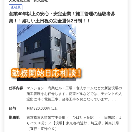
大京電気工業 株式会社
正社員
創業40年以上の安心・安定企業！施工管理の経験者募
集！！嬉しい土日祝の完全週休2日制！！
仕事内容
マンション・商業ビル・工場・老人ホームなどの新築現場の
施工管理をお任せします。商業ビルなどでは、テナントの入
退出に伴う電気工事、改修工事をおこなっています。 …
給与
月給320,000円以上
勤務地
東京都東久留米市中央町（「ひばりヶ丘駅」・「田無駅」よ
りバス10分）／【現場】東京都内近郊、埼玉県、神奈川県
（直行・直帰ＯＫ）