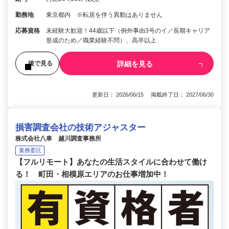
勤務地
東京都内 ※転居を伴う異動はありません
応募資格
未経験大歓迎！44歳以下（例外事由3号のイ／長期キャリア
形成のため／職業経験不問）、高卒以上
詳細を見る
後で見る
更新日： 2026/06/15 掲載終了日： 2027/06/30
損害調査会社の技術アジャスター
株式会社八車 越川調査事務所
業務委託
【フルリモート】あなたの生活スタイルに合わせて働け
る！ 町田・相模原エリアのお仕事増加中！