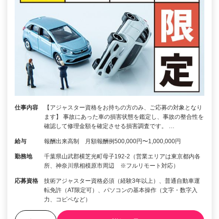
仕事内容
【アジャスター資格をお持ちの方のみ、ご応募の対象となり
ます】 事故にあった車の損害状態を鑑定し、事故の整合性を
確認して修理金額を確定させる損害調査です。 …
給与
報酬出来高制 月額報酬例500,000円〜1,000,000円
勤務地
千葉県山武郡横芝光町母子192-2（営業エリアは東京都内各
所、神奈川県相模原市周辺 ※フルリモート対応）
応募資格
技術アジャスター資格必須（経験3年以上）、普通自動車運
転免許（AT限定可）、パソコンの基本操作（文字・数字入
力、コピペなど）