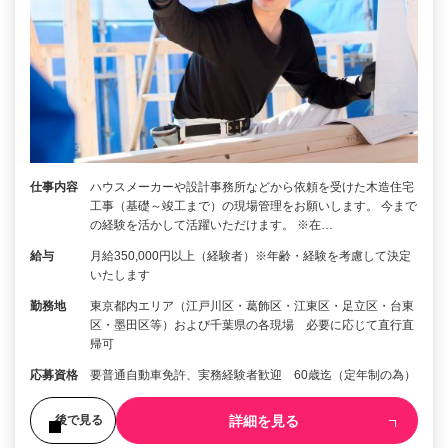
仕事内容
ハウスメーカーや設計事務所などから依頼を受けた木造住宅
工事（基礎～竣工まで）の現場管理をお願いします。 今まで
の経験を活かして活躍いただけます。 ※在…
給与
月給350,000円以上（経験者）※年齢・経験を考慮して決定
いたします
勤務地
東京都内エリア（江戸川区・葛飾区・江東区・足立区・台東
区・墨田区等）および千葉県の各現場 必要に応じて直行直
帰可
応募資格
要普通自動車免許、実務経験者歓迎 60歳迄（定年制の為）
詳細を見る
後で見る