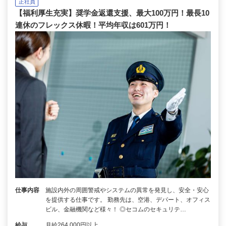
正社員
【福利厚生充実】奨学金返還支援、最大100万円！最長10
連休のフレックス休暇！平均年収は601万円！
仕事内容
施設内外の周囲警戒やシステムの異常を発見し、安全・安心
を提供する仕事です。 勤務先は、空港、デパート、オフィス
ビル、金融機関など様々！ ◎セコムのセキュリテ…
給与
月給264,000円以上