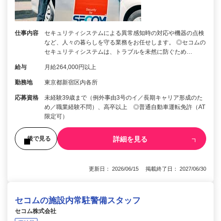
仕事内容
セキュリティシステムによる異常感知時の対応や機器の点検
など、人々の暮らしを守る業務をお任せします。 ◎セコムの
セキュリティシステムは、トラブルを未然に防ぐため…
給与
月給264,000円以上
勤務地
東京都新宿区内各所
応募資格
未経験39歳まで（例外事由3号のイ／長期キャリア形成のた
め／職業経験不問）、高卒以上 ◎普通自動車運転免許（AT
限定可）
詳細を見る
後で見る
更新日： 2026/06/15 掲載終了日： 2027/06/30
セコムの施設内常駐警備スタッフ
セコム株式会社