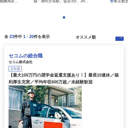
練馬区...
線「雑司が谷駅」徒歩3分、JR...
東京都
23
1
-
20
全
件中
件を表示
セコムの総合職
セコム株式会社
正社員
【最大100万円の奨学金返還支援あり！】最長10連休／福
利厚生充実／平均年収600万超／未経験歓迎