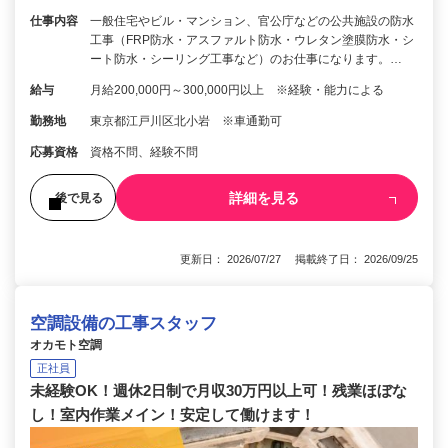
仕事内容
一般住宅やビル・マンション、官公庁などの公共施設の防水
工事（FRP防水・アスファルト防水・ウレタン塗膜防水・シ
ート防水・シーリング工事など）のお仕事になります。…
給与
月給200,000円～300,000円以上 ※経験・能力による
勤務地
東京都江戸川区北小岩 ※車通勤可
応募資格
資格不問、経験不問
詳細を見る
後で見る
更新日： 2026/07/27 掲載終了日： 2026/09/25
空調設備の工事スタッフ
オカモト空調
正社員
未経験OK！週休2日制で月収30万円以上可！残業ほぼな
し！室内作業メイン！安定して働けます！