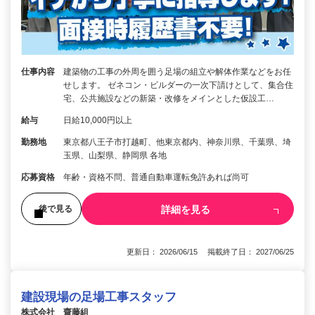
仕事内容
建築物の工事の外周を囲う足場の組立や解体作業などをお任
せします。 ゼネコン・ビルダーの一次下請けとして、集合住
宅、公共施設などの新築・改修をメインとした仮設工…
給与
日給10,000円以上
勤務地
東京都八王子市打越町、他東京都内、神奈川県、千葉県、埼
玉県、山梨県、静岡県 各地
応募資格
年齢・資格不問、普通自動車運転免許あれば尚可
詳細を見る
後で見る
更新日： 2026/06/15 掲載終了日： 2027/06/25
建設現場の足場工事スタッフ
株式会社 齋藤組