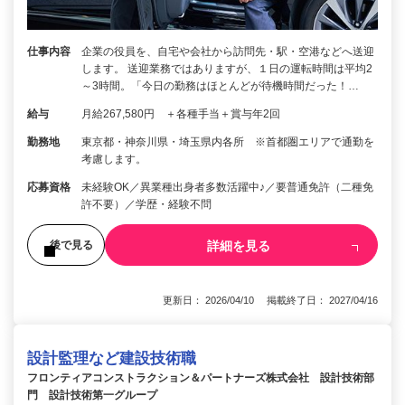
仕事内容
企業の役員を、自宅や会社から訪問先・駅・空港などへ送迎
します。 送迎業務ではありますが、１日の運転時間は平均2
～3時間。「今日の勤務はほとんどが待機時間だった！…
給与
月給267,580円 ＋各種手当＋賞与年2回
勤務地
東京都・神奈川県・埼玉県内各所 ※首都圏エリアで通勤を
考慮します。
応募資格
未経験OK／異業種出身者多数活躍中♪／要普通免許（二種免
許不要）／学歴・経験不問
詳細を見る
後で見る
更新日： 2026/04/10 掲載終了日： 2027/04/16
設計監理など建設技術職
フロンティアコンストラクション＆パートナーズ株式会社 設計技術部
門 設計技術第一グループ