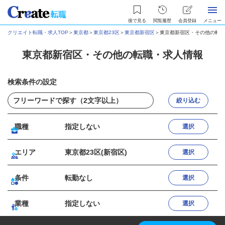
後で見る
閲覧履歴
会員登録
メニュー
クリエイト転職・求人TOP
＞
東京都
＞
東京都23区
＞
東京都新宿区
＞
東京都新宿区・その他の転職
東京都新宿区・その他の転職・求人情報
検索条件の設定
絞り込む
職種
指定しない
選択
エリア
東京都23区(新宿区)
選択
条件
転勤なし
選択
業種
指定しない
選択