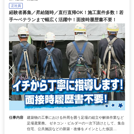
正社員
経験者募集／昇給随時／直行直帰OK！施工案件多数！若
手〜ベテランまで幅広く活躍中！面接時履歴書不要！
仕事内容
建築物の工事における外周を囲う足場の組立や解体作業など
足場鳶業務。 ゼネコン・ビルダーの一次下請けとして、集合
住宅、公共施設などの新築・改修をメインとした仮設…