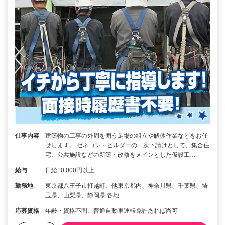
仕事内容
建築物の工事の外周を囲う足場の組立や解体作業などをお任
せします。 ゼネコン・ビルダーの一次下請けとして、集合住
宅、公共施設などの新築・改修をメインとした仮設工…
給与
日給10,000円以上
勤務地
東京都八王子市打越町、他東京都内、神奈川県、千葉県、埼
玉県、山梨県、静岡県 各地
応募資格
年齢・資格不問、普通自動車運転免許あれば尚可