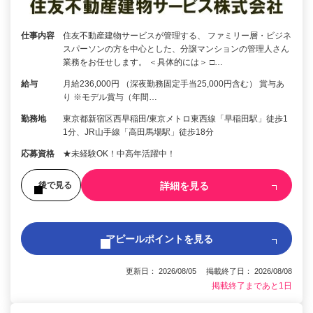
仕事内容
住友不動産建物サービスが管理する、 ファミリー層・ビジネ
スパーソンの方を中心とした、分譲マンションの管理人さん
業務をお任せします。 ＜具体的には＞ □…
給与
月給236,000円 （深夜勤務固定手当25,000円含む） 賞与あ
り ※モデル賞与（年間…
勤務地
東京都新宿区西早稲田/東京メトロ東西線「早稲田駅」徒歩1
1分、JR山手線「高田馬場駅」徒歩18分
応募資格
★未経験OK！中高年活躍中！
詳細を見る
後で見る
アピールポイントを見る
更新日： 2026/08/05 掲載終了日： 2026/08/08
掲載終了まであと1日