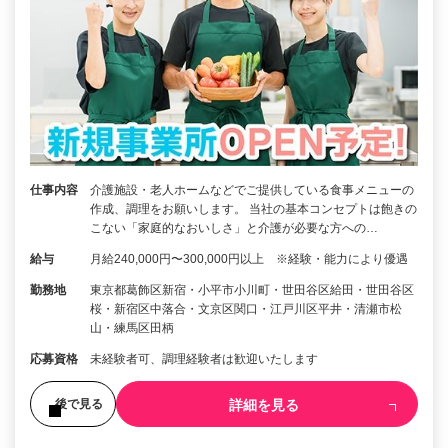
仕事内容
介護施設・老人ホームなどでご提供している食事メニューの
作成、調理をお願いします。 当社の基本コンセプトは飽きの
こない「家庭的なおいしさ」と介護が必要な方への…
給与
月給240,000円〜300,000円以上 ※経験・能力により優遇
勤務地
東京都葛飾区新宿・小平市小川町・世田谷区給田・世田谷区
桜・新宿区中落合・文京区関口・江戸川区平井・清瀬市松
山・練馬区田柄
応募資格
未経験者可、調理経験者は歓迎いたします
詳細を見る
後で見る