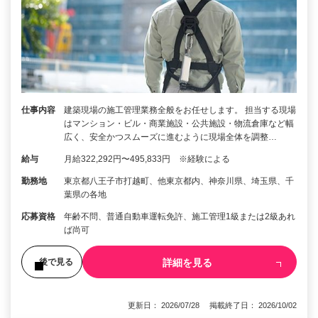
仕事内容
建築現場の施工管理業務全般をお任せします。 担当する現場
はマンション・ビル・商業施設・公共施設・物流倉庫など幅
広く、安全かつスムーズに進むように現場全体を調整…
給与
月給322,292円〜495,833円 ※経験による
勤務地
東京都八王子市打越町、他東京都内、神奈川県、埼玉県、千
葉県の各地
応募資格
年齢不問、普通自動車運転免許、施工管理1級または2級あれ
ば尚可
詳細を見る
後で見る
更新日： 2026/07/28 掲載終了日： 2026/10/02