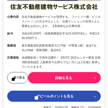
仕事内容
住友不動産建物サービスが管理する、 ファミリー層・ビジネ
スパーソンの方を中心とした、分譲マンションの管理人さん
業務をお任せします。 【具体的なお仕事内容…
給与
月給240,000円 （深夜勤務固定手当25,000円含む） 年収2,8
80,000円 ※…
勤務地
東京都新宿区西新宿/都営大江戸線「中野坂上駅」徒歩7分、
丸の内線「西新宿駅」徒歩8分
応募資格
未経験歓迎！中高年活躍中！【尚可】防災センター要員 自衛
消防技術認定 上級救命※お持ちでない方には入社後に取得し
ていただきます。
詳細を見る
後で見る
アピールポイントを見る
更新日： 2026/07/28 掲載終了日： 2026/08/08