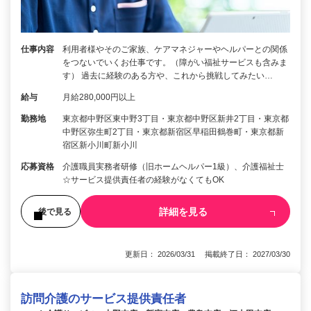
仕事内容
利用者様やそのご家族、ケアマネジャーやヘルパーとの関係
をつないでいくお仕事です。（障がい福祉サービスも含みま
す） 過去に経験のある方や、これから挑戦してみたい…
給与
月給280,000円以上
勤務地
東京都中野区東中野3丁目・東京都中野区新井2丁目・東京都
中野区弥生町2丁目・東京都新宿区早稲田鶴巻町・東京都新
宿区新小川町新小川
応募資格
介護職員実務者研修（旧ホームヘルパー1級）、介護福祉士
☆サービス提供責任者の経験がなくてもOK
詳細を見る
後で見る
更新日： 2026/03/31 掲載終了日： 2027/03/30
訪問介護のサービス提供責任者