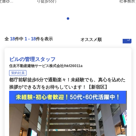
ゆ...
り徒歩5分）
社事務所）
18
1
-
18
全
件中
件を表示
ビルの管理スタッフ
住友不動産建物サービス株式会社/hkf26011a
契約社員
都庁前駅徒歩5分で通勤楽々！未経験でも、真心を込めた
挨拶ができる方をお待ちしています！【新宿区】