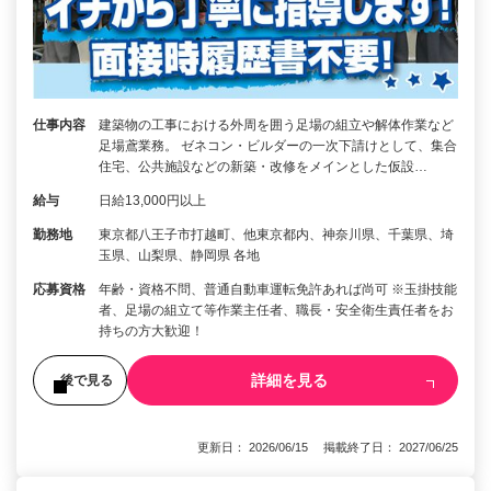
仕事内容
建築物の工事における外周を囲う足場の組立や解体作業など
足場鳶業務。 ゼネコン・ビルダーの一次下請けとして、集合
住宅、公共施設などの新築・改修をメインとした仮設…
給与
日給13,000円以上
勤務地
東京都八王子市打越町、他東京都内、神奈川県、千葉県、埼
玉県、山梨県、静岡県 各地
応募資格
年齢・資格不問、普通自動車運転免許あれば尚可 ※玉掛技能
者、足場の組立て等作業主任者、職長・安全衛生責任者をお
持ちの方大歓迎！
詳細を見る
後で見る
更新日： 2026/06/15 掲載終了日： 2027/06/25