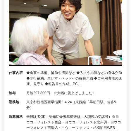
仕事内容
◆食事の準備、補助や清掃など ◆入浴や排泄などの身体介助
◆歩行補助、車いす・ベッドへの移乗介助 ◆ご利用者様の送
迎、見守り ◆報告書の作成、PC…
給与
月給297,800円 ☆大幅に賃上げしました！
勤務地
東京都新宿区西早稲田2-4-24（東西線「早稲田駅」徒歩5
分）
応募資格
未経験者OK！認知症介護基礎研修（入職後の受講可）※ヨ
ウコーフォレスト西台・ヨウコーフォレスト北赤羽・ヨウコ
ーフォレスト西馬込・ヨウコーフォレスト相模沼田WES…