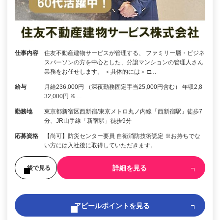
仕事内容
住友不動産建物サービスが管理する、 ファミリー層・ビジネ
スパーソンの方を中心とした、分譲マンションの管理人さん
業務をお任せします。 ＜具体的には＞ □…
給与
月給236,000円 （深夜勤務固定手当25,000円含む） 年収2,8
32,000円 ※…
勤務地
東京都新宿区西新宿/東京メトロ丸ノ内線「西新宿駅」徒歩7
分、JR山手線「新宿駅」徒歩9分
応募資格
【尚可】防災センター要員 自衛消防技術認定 ※お持ちでな
い方には入社後に取得していただきます。
詳細を見る
後で見る
アピールポイントを見る