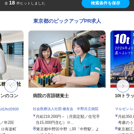
18
検索条件を保存
全
件ヒットしました
東京都のピックアップPR求人
ョンのコン
病院の言語聴覚士
10tト
社会医療法人社団 健友会 中野共立病院
マルゼン 
hcf2600
月給219,200円～（月固定額／住宅手
月給350
与／年2回
当15,000円含む）※...
考慮のう
トロ有楽町
東京都中野区中野（JR「中野駅」よ
東京都江戸