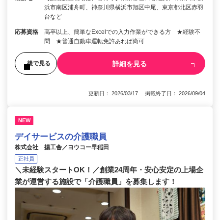
浜市南区浦舟町、神奈川県横浜市旭区中尾、東京都北区赤羽
台など
応募資格
高卒以上、簡単なExcelでの入力作業ができる方 ★経験不
問 ★普通自動車運転免許あれば尚可
詳細を見る
後で見る
更新日： 2026/03/17 掲載終了日： 2026/09/04
NEW
デイサービスの介護職員
株式会社 揚工舎／ヨウコー早稲田
正社員
＼未経験スタートOK！／創業24周年・安心安定の上場企
業が運営する施設で「介護職員」を募集します！