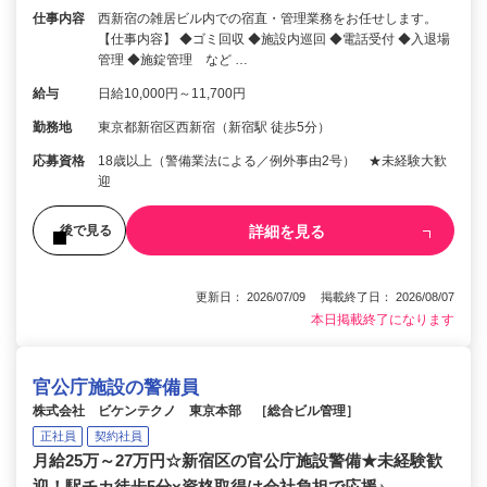
仕事内容
西新宿の雑居ビル内での宿直・管理業務をお任せします。
【仕事内容】 ◆ゴミ回収 ◆施設内巡回 ◆電話受付 ◆入退場
管理 ◆施錠管理 など …
給与
日給10,000円～11,700円
勤務地
東京都新宿区西新宿（新宿駅 徒歩5分）
応募資格
18歳以上（警備業法による／例外事由2号） ★未経験大歓
迎
詳細を見る
後で見る
更新日： 2026/07/09 掲載終了日： 2026/08/07
本日掲載終了になります
官公庁施設の警備員
株式会社 ビケンテクノ 東京本部 ［総合ビル管理］
正社員
契約社員
月給25万～27万円☆新宿区の官公庁施設警備★未経験歓
迎！駅チカ徒歩5分×資格取得は会社負担で応援♪