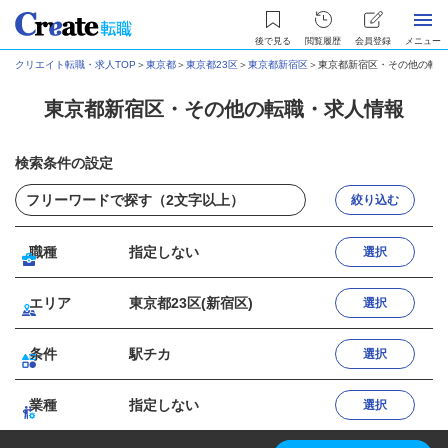
後で見る
閲覧履歴
会員登録
メニュー
クリエイト転職・求人TOP
＞
東京都
＞
東京都23区
＞
東京都新宿区
＞
東京都新宿区・その他の転職
東京都新宿区・その他の転職・求人情報
検索条件の設定
絞り込む
職種
指定しない
選択
エリア
東京都23区(新宿区)
選択
条件
駅チカ
選択
業種
指定しない
選択