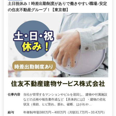
土日祝休み！時差出勤制度がありで働きやすい職場♪安定
の住友不動産グループ！【東京都】
仕事内容
当社が管理するマンションやビルを巡回し、建物や付属施設
などの点検や報告書作成など 【具体的には】 ・建物の劣化
状況（発錆、ヒビ割れ、膨れ、破断、はがれや…
給与
年俸制/年額380万円～400万円（月額31.7万円～33.4万円）