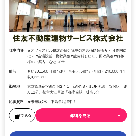
仕事内容
★オフィスビル併設の貸会議室の運営補助業務★ ＜具体的に
は＞ □会場設営・撤収業務 □設備貸し出し、回収業務 □お客
様のご案内 など ※仕…
給与
月給201,500円 賞与あり ※モデル賞与（年間）240,000円 年
収3,235,80…
勤務地
東京都新宿区西新宿2-4-1 新宿NSビル/JR各線「新宿駅」徒
歩12分、都営大江戸線「都庁前駅」徒歩5分
応募資格
★未経験OK！中高年活躍中！
詳細を見る
後で見る