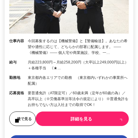
仕事内容
今回募集するのは【機械警備】と【警備輸送】。あなたの希
望や適性に応じて、どちらかの部署に配属します。 ――
《機械警備》―― 個人宅や商業施設、学校、一…
給与
月給223,800円～月給258,200円（大卒以上249,000円以上）
＋各種手当 《★…
勤務地
東京都内各エリアでの勤務 （東京都内いずれかの事業所へ
配属）
応募資格
要普通免許（AT限定可）／60歳未満（定年が60歳の為）／
高卒以上（※労働基準法等法令の規定により） ※普通免許を
お持ちでない方は入社までの取得でOK！
詳細を見る
後で見る