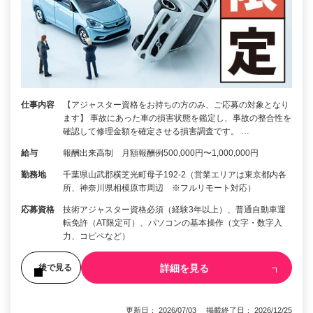
仕事内容
【アジャスター資格をお持ちの方のみ、ご応募の対象となり
ます】 事故にあった車の損害状態を鑑定し、事故の整合性を
確認して修理金額を確定させる損害調査です。 …
給与
報酬出来高制 月額報酬例500,000円〜1,000,000円
勤務地
千葉県山武郡横芝光町母子192-2（営業エリアは東京都内各
所、神奈川県相模原市周辺 ※フルリモート対応）
応募資格
技術アジャスター資格必須（経験3年以上）、普通自動車運
転免許（AT限定可）、パソコンの基本操作（文字・数字入
力、コピペなど）
詳細を見る
後で見る
更新日： 2026/07/03 掲載終了日： 2026/12/25