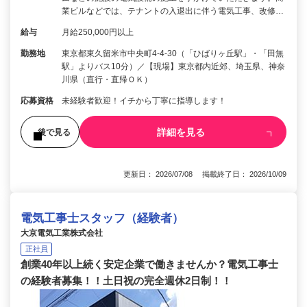
業ビルなどでは、テナントの入退出に伴う電気工事、改修…
給与
月給250,000円以上
勤務地
東京都東久留米市中央町4-4-30（「ひばりヶ丘駅」・「田無
駅」よりバス10分）／【現場】東京都内近郊、埼玉県、神奈
川県（直行・直帰ＯＫ）
応募資格
未経験者歓迎！イチから丁寧に指導します！
詳細を見る
後で見る
更新日： 2026/07/08 掲載終了日： 2026/10/09
電気工事士スタッフ（経験者）
大京電気工業株式会社
正社員
創業40年以上続く安定企業で働きませんか？電気工事士
の経験者募集！！土日祝の完全週休2日制！！