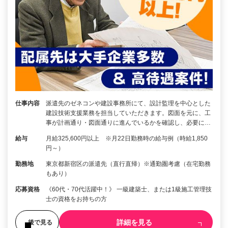
仕事内容
派遣先のゼネコンや建設事務所にて、設計監理を中心とした
建設技術支援業務を担当していただきます。図面を元に、工
事が計画通り・図面通りに進んでいるかを確認し、必要に…
給与
月給325,600円以上 ※月22日勤務時の給与例（時給1,850
円～）
勤務地
東京都新宿区の派遣先（直行直帰）※通勤圏考慮（在宅勤務
もあり）
応募資格
《60代・70代活躍中！》 一級建築士、または1級施工管理技
士の資格をお持ちの方
詳細を見る
後で見る