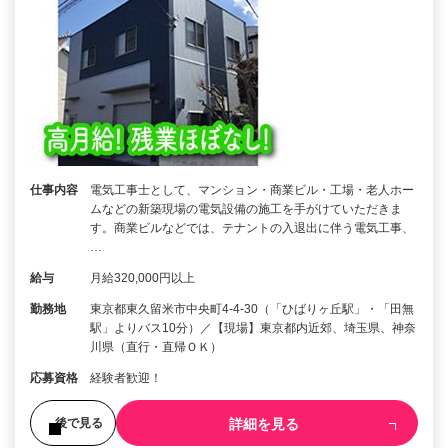
仕事内容
電気工事士として、マンション・商業ビル・工場・老人ホー
ムなどの新築現場の電気設備の施工を手がけていただきま
す。商業ビルなどでは、テナントの入退出に伴う電気工事、
…
給与
月給320,000円以上
勤務地
東京都東久留米市中央町4-4-30（「ひばりヶ丘駅」・「田無
駅」よりバス10分）／【現場】東京都内近郊、埼玉県、神奈
川県（直行・直帰ＯＫ）
応募資格
経験者歓迎！
詳細を見る
後で見る