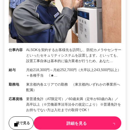
仕事内容
ALSOKを契約するお客様先を訪問し、防犯カメラやセンサー
といったセキュリティシステムを設置します。といっても、
設置工事自体は基本的に協力業者が行うため、あなた…
給与
月給218,300円～月給252,700円（大卒以上243,500円以上）
＋各種手当 《★…
勤務地
東京都内各エリアでの勤務 （東京都内いずれかの事業所へ
配属）
応募資格
要普通免許（AT限定可）／60歳未満（定年が60歳の為）／
高卒以上（※労働基準法等法令の規定により） ※普通免許を
お持ちでない方は入社までの取得でOK！
詳細を見る
後で見る