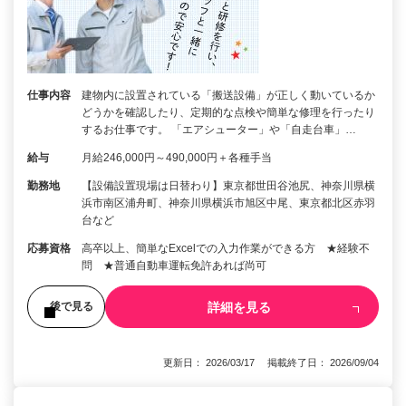
仕事内容
建物内に設置されている「搬送設備」が正しく動いているか
どうかを確認したり、定期的な点検や簡単な修理を行ったり
するお仕事です。 「エアシューター」や「自走台車」…
給与
月給246,000円～490,000円＋各種手当
勤務地
【設備設置現場は日替わり】東京都世田谷池尻、神奈川県横
浜市南区浦舟町、神奈川県横浜市旭区中尾、東京都北区赤羽
台など
応募資格
高卒以上、簡単なExcelでの入力作業ができる方 ★経験不
問 ★普通自動車運転免許あれば尚可
詳細を見る
後で見る
更新日： 2026/03/17 掲載終了日： 2026/09/04