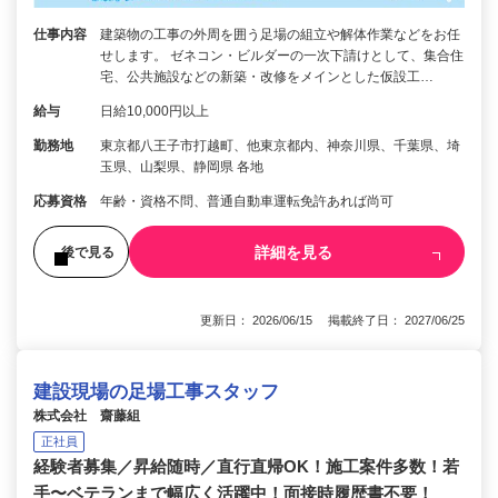
仕事内容
建築物の工事の外周を囲う足場の組立や解体作業などをお任
せします。 ゼネコン・ビルダーの一次下請けとして、集合住
宅、公共施設などの新築・改修をメインとした仮設工…
給与
日給10,000円以上
勤務地
東京都八王子市打越町、他東京都内、神奈川県、千葉県、埼
玉県、山梨県、静岡県 各地
応募資格
年齢・資格不問、普通自動車運転免許あれば尚可
詳細を見る
後で見る
更新日： 2026/06/15 掲載終了日： 2027/06/25
建設現場の足場工事スタッフ
株式会社 齋藤組
正社員
経験者募集／昇給随時／直行直帰OK！施工案件多数！若
手〜ベテランまで幅広く活躍中！面接時履歴書不要！