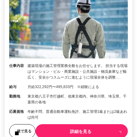
仕事内容
建築現場の施工管理業務全般をお任せします。 担当する現場
はマンション・ビル・商業施設・公共施設・物流倉庫など幅
広く、安全かつスムーズに進むように現場全体を調整…
給与
月給322,292円〜495,833円 ※経験による
勤務地
東京都八王子市打越町、他東京都内、神奈川県、埼玉県、千
葉県の各地
応募資格
年齢不問、普通自動車運転免許、施工管理1級または2級あれ
ば尚可
詳細を見る
後で見る