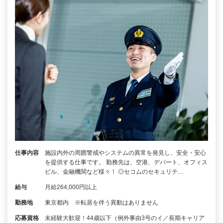
仕事内容
施設内外の周囲警戒やシステムの異常を発見し、安全・安心
を提供する仕事です。 勤務先は、空港、デパート、オフィス
ビル、金融機関など様々！ ◎セコムのセキュリテ…
給与
月給264,000円以上
勤務地
東京都内 ※転居を伴う異動はありません
応募資格
未経験大歓迎！44歳以下（例外事由3号のイ／長期キャリア