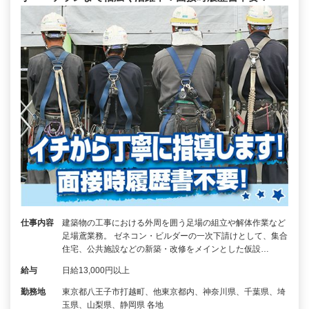
仕事内容
建築物の工事における外周を囲う足場の組立や解体作業など
足場鳶業務。 ゼネコン・ビルダーの一次下請けとして、集合
住宅、公共施設などの新築・改修をメインとした仮設…
給与
日給13,000円以上
勤務地
東京都八王子市打越町、他東京都内、神奈川県、千葉県、埼
玉県、山梨県、静岡県 各地