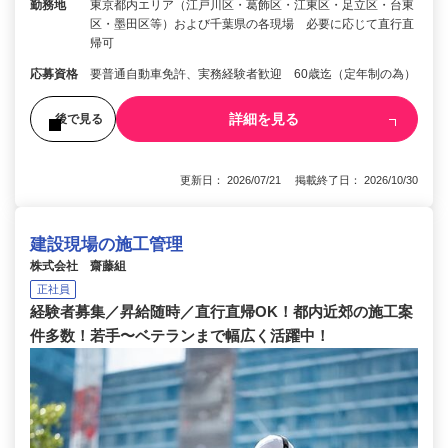
勤務地
東京都内エリア（江戸川区・葛飾区・江東区・足立区・台東
区・墨田区等）および千葉県の各現場 必要に応じて直行直
帰可
応募資格
要普通自動車免許、実務経験者歓迎 60歳迄（定年制の為）
詳細を見る
後で見る
更新日： 2026/07/21 掲載終了日： 2026/10/30
建設現場の施工管理
株式会社 齋藤組
正社員
経験者募集／昇給随時／直行直帰OK！都内近郊の施工案
件多数！若手〜ベテランまで幅広く活躍中！