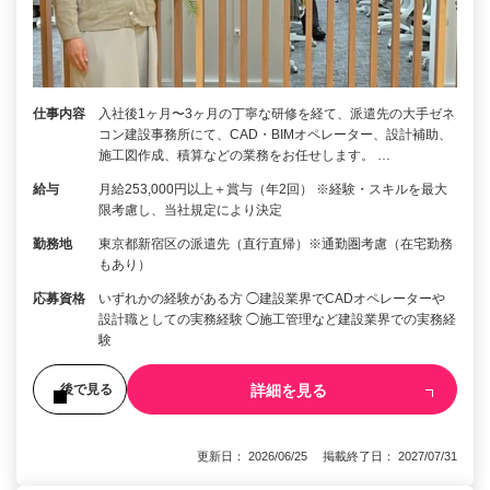
仕事内容
入社後1ヶ月〜3ヶ月の丁寧な研修を経て、派遣先の大手ゼネ
コン建設事務所にて、CAD・BIMオペレーター、設計補助、
施工図作成、積算などの業務をお任せします。 …
給与
月給253,000円以上＋賞与（年2回） ※経験・スキルを最大
限考慮し、当社規定により決定
勤務地
東京都新宿区の派遣先（直行直帰）※通勤圏考慮（在宅勤務
もあり）
応募資格
いずれかの経験がある方 ◯建設業界でCADオペレーターや
設計職としての実務経験 ◯施工管理など建設業界での実務経
験
詳細を見る
後で見る
更新日： 2026/06/25 掲載終了日： 2027/07/31