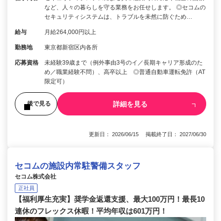
など、人々の暮らしを守る業務をお任せします。 ◎セコムの
セキュリティシステムは、トラブルを未然に防ぐため…
給与
月給264,000円以上
勤務地
東京都新宿区内各所
応募資格
未経験39歳まで（例外事由3号のイ／長期キャリア形成のた
め／職業経験不問）、高卒以上 ◎普通自動車運転免許（AT
限定可）
詳細を見る
後で見る
更新日： 2026/06/15 掲載終了日： 2027/06/30
セコムの施設内常駐警備スタッフ
セコム株式会社
正社員
【福利厚生充実】奨学金返還支援、最大100万円！最長10
連休のフレックス休暇！平均年収は601万円！