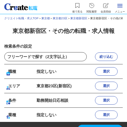
後で見る
閲覧履歴
会員登録
メニュー
クリエイト転職・求人TOP
＞
東京都
＞
東京都23区
＞
東京都新宿区
＞
東京都新宿区・その他の転職
東京都新宿区・その他の転職・求人情報
検索条件の設定
絞り込む
職種
指定しない
選択
エリア
東京都23区(新宿区)
選択
条件
勤務開始日応相談
選択
業種
指定しない
選択