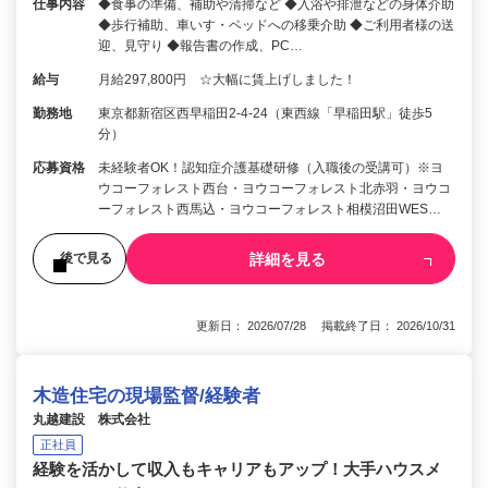
仕事内容
◆食事の準備、補助や清掃など ◆入浴や排泄などの身体介助
◆歩行補助、車いす・ベッドへの移乗介助 ◆ご利用者様の送
迎、見守り ◆報告書の作成、PC…
給与
月給297,800円 ☆大幅に賃上げしました！
勤務地
東京都新宿区西早稲田2-4-24（東西線「早稲田駅」徒歩5
分）
応募資格
未経験者OK！認知症介護基礎研修（入職後の受講可）※ヨ
ウコーフォレスト西台・ヨウコーフォレスト北赤羽・ヨウコ
ーフォレスト西馬込・ヨウコーフォレスト相模沼田WES…
詳細を見る
後で見る
更新日： 2026/07/28 掲載終了日： 2026/10/31
木造住宅の現場監督/経験者
丸越建設 株式会社
正社員
経験を活かして収入もキャリアもアップ！大手ハウスメ