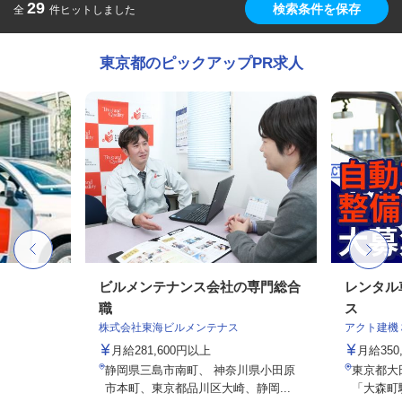
29
検索条件を保存
全
件ヒットしました
東京都のピックアップPR求人
ビルメンテナンス会社の専門総合
レンタル
職
ス
株式会社東海ビルメンテナス
アクト建機
月給281,600円以上
月給350
静岡県三島市南町、 神奈川県小田原
東京都大田
市本町、東京都品川区大崎、静岡...
「大森町駅