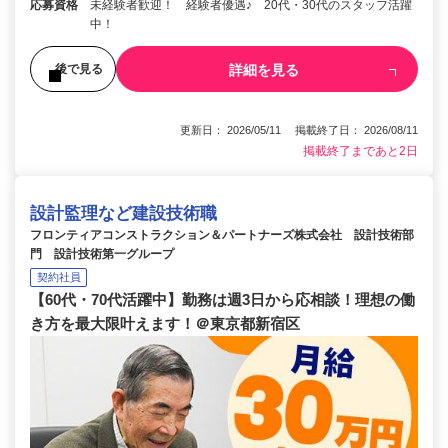
応募資格
未経験者歓迎！ 経験者優遇♪ 20代・30代のスタッフ活躍
中！
詳細を見る
後で見る
更新日： 2026/05/11 掲載終了日： 2026/08/11
掲載終了まであと2日
設計監理など建設技術職
フロンティアコンストラクション＆パートナーズ株式会社 設計技術部
門 設計技術第一グループ
契約社員
【60代・70代活躍中】勤務は週3日から応相談！理想の働
き方を最大限叶えます！＠東京都新宿区