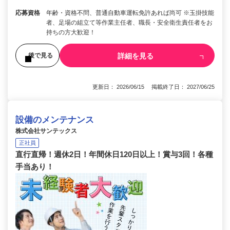
応募資格
年齢・資格不問、普通自動車運転免許あれば尚可 ※玉掛技能
者、足場の組立て等作業主任者、職長・安全衛生責任者をお
持ちの方大歓迎！
詳細を見る
後で見る
更新日： 2026/06/15 掲載終了日： 2027/06/25
設備のメンテナンス
株式会社サンテックス
正社員
直行直帰！週休2日！年間休日120日以上！賞与3回！各種
手当あり！