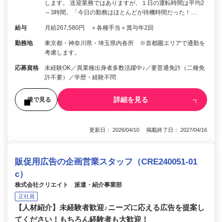
します。 送迎業務ではありますが、１日の運転時間は平均2
～3時間。「今日の勤務はほとんどが待機時間だった！…
給与
月給267,580円 ＋各種手当＋賞与年2回
勤務地
東京都・神奈川県・埼玉県内各所 ※首都圏エリアで通勤を
考慮します。
応募資格
未経験OK／異業種出身者多数活躍中♪／要普通免許（二種免
許不要）／学歴・経験不問
詳細を見る
後で見る
更新日： 2026/04/10 掲載終了日： 2027/04/16
販促用広告の企画営業スタッフ（CRE240051-01
c）
株式会社クリエイト 派遣・紹介事業部
正社員
【人材紹介】未経験者歓迎♪ニーズに応える広告を提案し
てください！もちろん経験者も大歓迎！