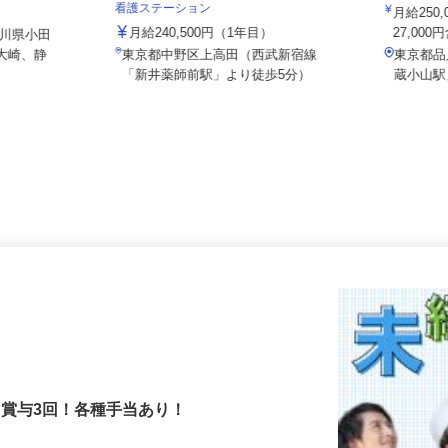
ス
015a
社会医療法人社団 健友会 上高田訪問
看護ステーション
月給2
月給240,500円（1年目）
27,00
奈川県小田
区大崎、静
東京都中野区上高田（西武新宿線
東京都
「新井薬師前駅」より徒歩5分）
蔵小山
！賞与3回！各種手当あり！