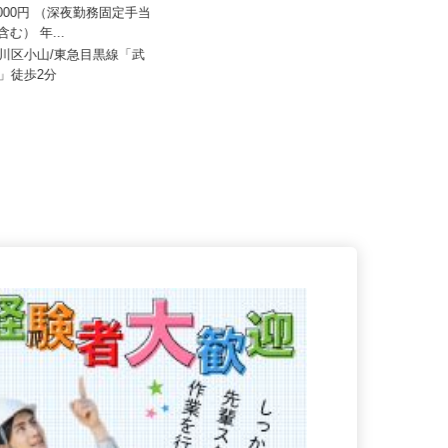
株式会社東海ビルメンテナス
50,000円 （深夜勤務固定手当
月給281,600円以上
0円含む） 年...
静岡県三島市南町、 神奈川県小田
品川区小山/東急目黒線「武
原市本町、東京都品川区大崎、静
駅」徒歩2分
岡...