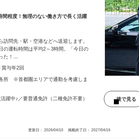
3時間程度！無理のない働き方で長く活躍
から訪問先・駅・空港などへ送迎します。
日の運転時間は平均2～3時間。「今日の
だった！…
当＋賞与年2回
内各所 ※首都圏エリアで通勤を考慮しま
数活躍中♪／要普通免許（二種免許不要）
後で見