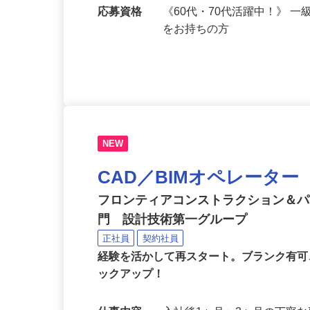
勤務地
東京都新宿区の派遣先（直
応募資格
《60代・70代活躍中！》 
をお持ちの方
NEW
CAD／BIMオペレータ
フロンティアコンストラクション＆
門 設計技術第一グループ
正社員
契約社員
経験を活かして再スタート。ブランク有