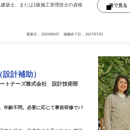
行直帰）※通勤圏考慮（在宅勤務もあり）
一級建築士、または1級施工管理技士の資格
後で見
更新日： 2026/06/25 掲載終了日： 2027/07/31
ー（設計補助）
パートナーズ株式会社 設計技術部
可、年齢不問。必要に応じて事前研修でバ