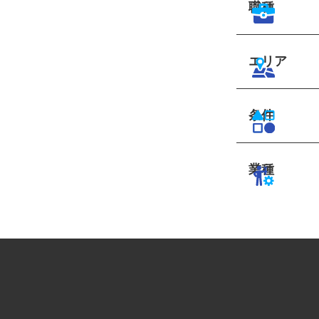
職種
エリア
条件
業種