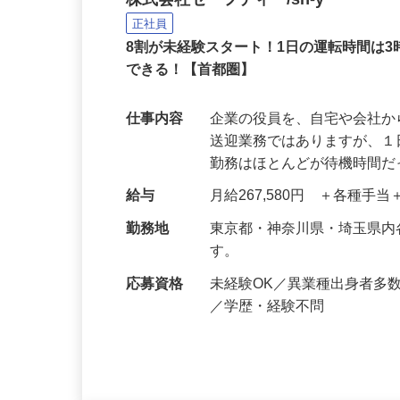
役員の送迎ドライバー
株式会社セーフティ /sh-y
正社員
8割が未経験スタート！1日の運転時間は
できる！【首都圏】
仕事内容
企業の役員を、自宅や会社
送迎業務ではありますが、１
勤務はほとんどが待機時間
給与
月給267,580円 ＋各種手
勤務地
東京都・神奈川県・埼玉県
す。
応募資格
未経験OK／異業種出身者多
／学歴・経験不問