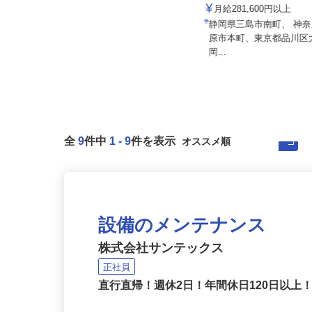
015a
株式会社東海ビルメンテナ
月給250,000円 （深夜勤務固定手当
月給281,600円以上
27,000円含む） 年...
静岡県三島市南町、 神
東京都品川区小山/東急目黒線「武
原市本町、東京都品川
蔵小山駅」徒歩2分
岡...
全
9
件中
1
-
9
件を表示
設備のメンテナンス
株式会社サンテックス
正社員
直行直帰！週休2日！年間休日120日以上