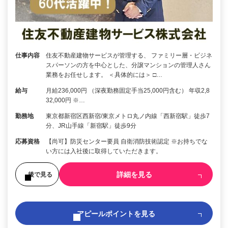
仕事内容
住友不動産建物サービスが管理する、 ファミリー層・ビジネ
スパーソンの方を中心とした、分譲マンションの管理人さん
業務をお任せします。 ＜具体的には＞ □…
給与
月給236,000円 （深夜勤務固定手当25,000円含む） 年収2,8
32,000円 ※…
勤務地
東京都新宿区西新宿/東京メトロ丸ノ内線「西新宿駅」徒歩7
分、JR山手線「新宿駅」徒歩9分
応募資格
【尚可】防災センター要員 自衛消防技術認定 ※お持ちでな
い方には入社後に取得していただきます。
詳細を見る
後で見る
アピールポイントを見る