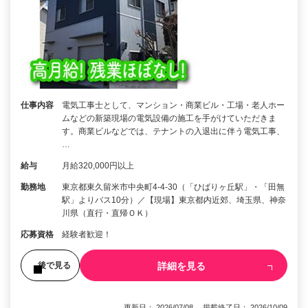
仕事内容
電気工事士として、マンション・商業ビル・工場・老人ホー
ムなどの新築現場の電気設備の施工を手がけていただきま
す。商業ビルなどでは、テナントの入退出に伴う電気工事、
…
給与
月給320,000円以上
勤務地
東京都東久留米市中央町4-4-30（「ひばりヶ丘駅」・「田無
駅」よりバス10分）／【現場】東京都内近郊、埼玉県、神奈
川県（直行・直帰ＯＫ）
応募資格
経験者歓迎！
詳細を見る
後で見る
更新日： 2026/07/08 掲載終了日： 2026/10/09