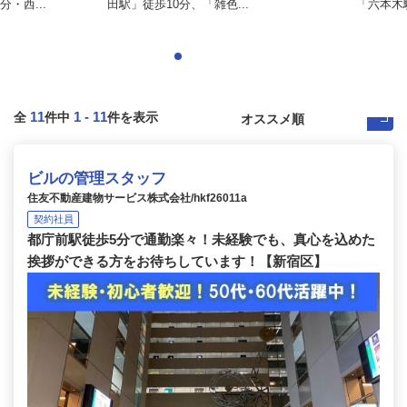
・西...
田駅」徒歩10分、「雑色...
「六本木駅
11
1
-
11
全
件中
件を表示
ビルの管理スタッフ
住友不動産建物サービス株式会社/hkf26011a
契約社員
都庁前駅徒歩5分で通勤楽々！未経験でも、真心を込めた
挨拶ができる方をお待ちしています！【新宿区】