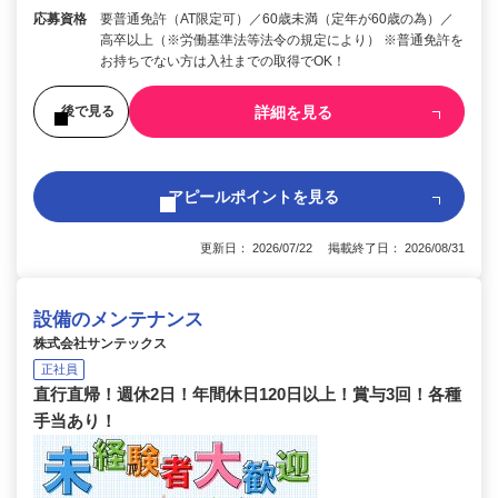
応募資格
要普通免許（AT限定可）／60歳未満（定年が60歳の為）／
高卒以上（※労働基準法等法令の規定により） ※普通免許を
お持ちでない方は入社までの取得でOK！
詳細を見る
後で見る
アピールポイントを見る
更新日： 2026/07/22 掲載終了日： 2026/08/31
設備のメンテナンス
株式会社サンテックス
正社員
直行直帰！週休2日！年間休日120日以上！賞与3回！各種
手当あり！