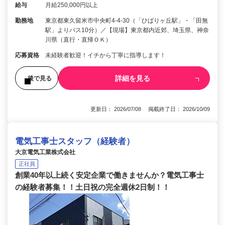
給与
月給250,000円以上
勤務地
東京都東久留米市中央町4-4-30（「ひばりヶ丘駅」・「田無
駅」よりバス10分）／【現場】東京都内近郊、埼玉県、神奈
川県（直行・直帰ＯＫ）
応募資格
未経験者歓迎！イチから丁寧に指導します！
詳細を見る
後で見る
更新日： 2026/07/08 掲載終了日： 2026/10/09
電気工事士スタッフ（経験者）
大京電気工業株式会社
正社員
創業40年以上続く安定企業で働きませんか？電気工事士
の経験者募集！！土日祝の完全週休2日制！！