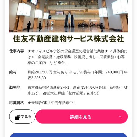
仕事内容
★オフィスビル併設の貸会議室の運営補助業務★ ＜具体的に
は＞ □会場設営・撤収業務 □設備貸し出し、回収業務 □お客
様のご案内 など ※仕…
給与
月給201,500円 賞与あり ※モデル賞与（年間）240,000円 年
収3,235,80…
勤務地
東京都新宿区西新宿2-4-1 新宿NSビル/JR各線「新宿駅」徒
歩12分、都営大江戸線「都庁前駅」徒歩5分
応募資格
★未経験OK！中高年活躍中！
詳細を見る
後で見る