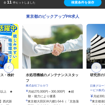
11
検索条件を保存
全
件ヒットしました
東京都のピックアップPR求人
ンス・検針
水処理機械のメンテナンススタッ
研究所の
フ
株式会社フルカワ
日東グロー
ービス株式会
0円以上 ★
月給270,000円～300,000円 ★経
験・能力により優遇
月給300
】西武新
東京都大田区仲六郷1-54-6（「京急蒲
東京都港区