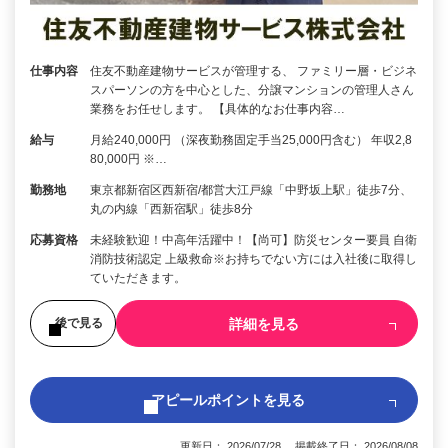
仕事内容
住友不動産建物サービスが管理する、 ファミリー層・ビジネ
スパーソンの方を中心とした、分譲マンションの管理人さん
業務をお任せします。 【具体的なお仕事内容…
給与
月給240,000円 （深夜勤務固定手当25,000円含む） 年収2,8
80,000円 ※…
勤務地
東京都新宿区西新宿/都営大江戸線「中野坂上駅」徒歩7分、
丸の内線「西新宿駅」徒歩8分
応募資格
未経験歓迎！中高年活躍中！【尚可】防災センター要員 自衛
消防技術認定 上級救命※お持ちでない方には入社後に取得し
ていただきます。
詳細を見る
後で見る
アピールポイントを見る
更新日： 2026/07/28 掲載終了日： 2026/08/08