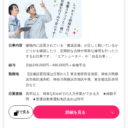
仕事内容
建物内に設置されている「搬送設備」が正しく動いているか
どうかを確認したり、定期的な点検や簡単な修理を行ったり
するお仕事です。 「エアシューター」や「自走台車」…
給与
月給246,000円～490,000円＋各種手当
勤務地
【設備設置現場は日替わり】東京都世田谷池尻、神奈川県横
浜市南区浦舟町、神奈川県横浜市旭区中尾、東京都北区赤羽
台など
応募資格
高卒以上、簡単なExcelでの入力作業ができる方 ★経験不
問 ★普通自動車運転免許あれば尚可
詳細を見る
後で見る