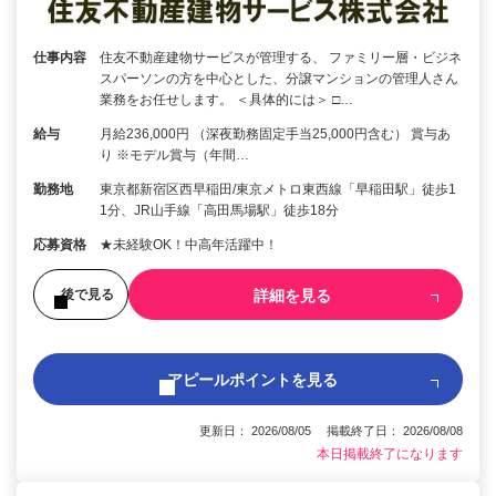
仕事内容
住友不動産建物サービスが管理する、 ファミリー層・ビジネ
スパーソンの方を中心とした、分譲マンションの管理人さん
業務をお任せします。 ＜具体的には＞ □…
給与
月給236,000円 （深夜勤務固定手当25,000円含む） 賞与あ
り ※モデル賞与（年間…
勤務地
東京都新宿区西早稲田/東京メトロ東西線「早稲田駅」徒歩1
1分、JR山手線「高田馬場駅」徒歩18分
応募資格
★未経験OK！中高年活躍中！
詳細を見る
後で見る
アピールポイントを見る
更新日： 2026/08/05 掲載終了日： 2026/08/08
本日掲載終了になります