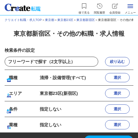
後で見る
閲覧履歴
会員登録
メニュー
クリエイト転職・求人TOP
＞
東京都
＞
東京都23区
＞
東京都新宿区
＞
東京都新宿区・その他の転職
東京都新宿区・その他の転職・求人情報
検索条件の設定
絞り込む
職種
清掃・設備管理(すべて)
選択
エリア
東京都23区(新宿区)
選択
条件
指定しない
選択
業種
指定しない
選択