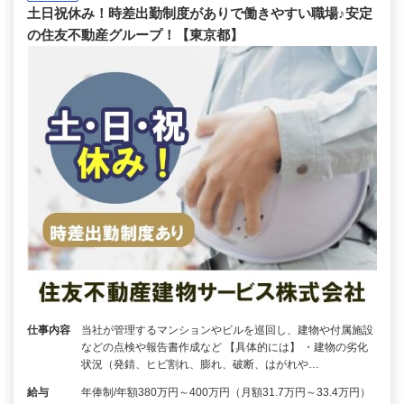
土日祝休み！時差出勤制度がありで働きやすい職場♪安定
の住友不動産グループ！【東京都】
仕事内容
当社が管理するマンションやビルを巡回し、建物や付属施設
などの点検や報告書作成など 【具体的には】 ・建物の劣化
状況（発錆、ヒビ割れ、膨れ、破断、はがれや…
給与
年俸制/年額380万円～400万円（月額31.7万円～33.4万円）