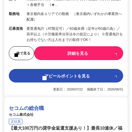
＋各種手当 《★…
勤務地
東京都内各エリアでの勤務 （東京都内いずれかの事業所へ
配属）
応募資格
要普通免許（AT限定可）／60歳未満（定年が60歳の為）／
高卒以上（※労働基準法等法令の規定により） ※普通免許を
お持ちでない方は入社までの取得でOK！
詳細を見る
後で見る
アピールポイントを見る
更新日： 2026/07/22 掲載終了日： 2026/08/31
セコムの総合職
セコム株式会社
正社員
【最大100万円の奨学金返還支援あり！】最長10連休／福