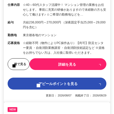
仕事内容
☆40～60代スタッフ活躍中！ マンション管理の業務をお任
せします。 事前に充実の研修がありますので未経験の方も安
心して働けます♪ ☆ご希望の勤務地などを…
給与
月給236,000円～270,000円 （深夜固定手当25,000～29,000
円を含む）
勤務地
東京都各地のマンション
応募資格
☆経験不問（物件によりPC操作あり）【尚可】防災センタ
ー要員 ・自衛消防業務講習 ・自衛消防技術認定など ※資格
をお持ちでない方は、入社後に取得いただきます。
詳細を見る
後で見る
アピールポイントを見る
更新日： 2026/08/07 掲載終了日： 2026/08/29
NEW