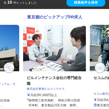
10
検索条件を保存
全
件ヒットしました
東京都のピックアップPR求人
ビルメンテナンス会社の専門総合
セコムの
職
ディアル・サ
株式会社東海ビルメンテナス
セコム株式
月給281,600円以上
月給264
日比谷線
静岡県三島市南町、 神奈川県小田原
..
市本町、東京都品川区大崎、静岡...
東京都