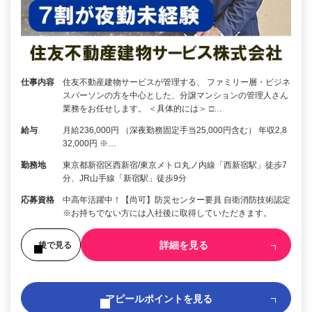
仕事内容
住友不動産建物サービスが管理する、 ファミリー層・ビジネ
スパーソンの方を中心とした、分譲マンションの管理人さん
業務をお任せします。 ＜具体的には＞ □…
給与
月給236,000円 （深夜勤務固定手当25,000円含む） 年収2,8
32,000円 ※…
勤務地
東京都新宿区西新宿/東京メトロ丸ノ内線「西新宿駅」徒歩7
分、JR山手線「新宿駅」徒歩9分
応募資格
中高年活躍中！【尚可】防災センター要員 自衛消防技術認定
※お持ちでない方には入社後に取得していただきます。
詳細を見る
後で見る
アピールポイントを見る