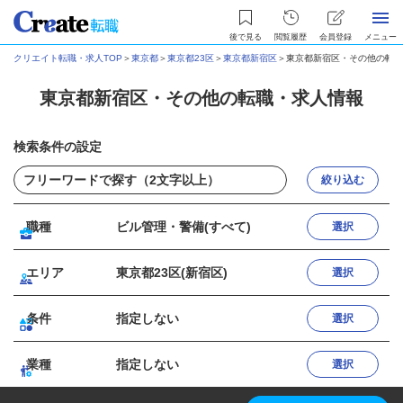
後で見る
閲覧履歴
会員登録
メニュー
クリエイト転職・求人TOP
＞
東京都
＞
東京都23区
＞
東京都新宿区
＞
東京都新宿区・その他の転職
東京都新宿区・その他の転職・求人情報
検索条件の設定
絞り込む
職種
ビル管理・警備(すべて)
選択
エリア
東京都23区(新宿区)
選択
条件
指定しない
選択
業種
指定しない
選択