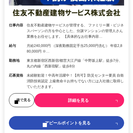
仕事内容
住友不動産建物サービスが管理する、 ファミリー層・ビジネ
スパーソンの方を中心とした、分譲マンションの管理人さん
業務をお任せします。 【具体的なお仕事内容…
給与
月給240,000円 （深夜勤務固定手当25,000円含む） 年収2,8
80,000円 ※…
勤務地
東京都新宿区西新宿/都営大江戸線「中野坂上駅」徒歩7分、
丸の内線「西新宿駅」徒歩8分
応募資格
未経験歓迎！中高年活躍中！【尚可】防災センター要員 自衛
消防技術認定 上級救命※お持ちでない方には入社後に取得し
ていただきます。
詳細を見る
後で見る
アピールポイントを見る