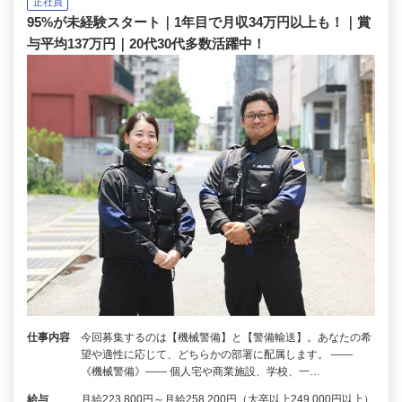
正社員
95%が未経験スタート｜1年目で月収34万円以上も！｜賞
与平均137万円｜20代30代多数活躍中！
仕事内容
今回募集するのは【機械警備】と【警備輸送】。あなたの希
望や適性に応じて、どちらかの部署に配属します。 ――
《機械警備》―― 個人宅や商業施設、学校、一…
給与
月給223,800円～月給258,200円（大卒以上249,000円以上）