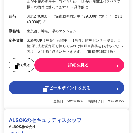
んが不在の物件を担当するため、 場所や時間はバラバラで
様々な物件に携われます！ ＜具体的に…
給与
月給270,000円 （深夜勤務固定手当29,000円含む） 年収3,2
40,000円 ※…
勤務地
東京都、神奈川県のマンション
応募資格
未経験OK！中高年活躍中！【尚可】防災センター要員、自
衛消防技術認定証お持ちであれば尚可※資格をお持ちでない
方は、入社後に取得いただきます。 （取得費は弊社負担…
詳細を見る
後で見る
アピールポイントを見る
更新日： 2026/08/07 掲載終了日： 2026/08/29
ALSOKのセキュリティスタッフ
ALSOK株式会社