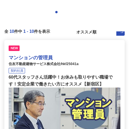
10
1
-
10
全
件中
件を表示
NEW
マンションの管理員
住友不動産建物サービス株式会社/hkf25041a
契約社員
60代スタッフさん活躍中！お休みも取りやすい職場で
す！安定企業で働きたい方にオススメ【新宿区】