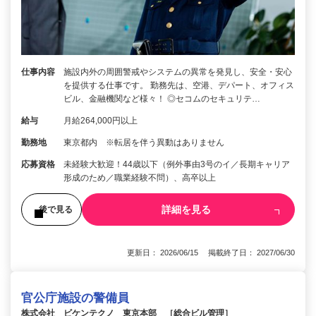
仕事内容
施設内外の周囲警戒やシステムの異常を発見し、安全・安心
を提供する仕事です。 勤務先は、空港、デパート、オフィス
ビル、金融機関など様々！ ◎セコムのセキュリテ…
給与
月給264,000円以上
勤務地
東京都内 ※転居を伴う異動はありません
応募資格
未経験大歓迎！44歳以下（例外事由3号のイ／長期キャリア
形成のため／職業経験不問）、高卒以上
詳細を見る
後で見る
更新日： 2026/06/15 掲載終了日： 2027/06/30
官公庁施設の警備員
株式会社 ビケンテクノ 東京本部 ［総合ビル管理］