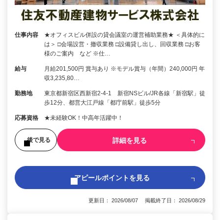
仕事内容
★オフィスビル併設の貸会議室の運営補助業務★ ＜具体的に
は＞ □会場設営・撤収業務 □設備貸し出し、回収業務 □お客
様のご案内 など ※仕…
給与
月給201,500円 賞与あり ※モデル賞与（年間）240,000円 年
収3,235,80…
勤務地
東京都新宿区西新宿2-4-1 新宿NSビル/JR各線「新宿駅」徒
歩12分、都営大江戸線「都庁前駅」徒歩5分
応募資格
★未経験OK！中高年活躍中！
詳細を見る
後で見る
アピールポイントを見る
更新日： 2026/08/07 掲載終了日： 2026/08/29