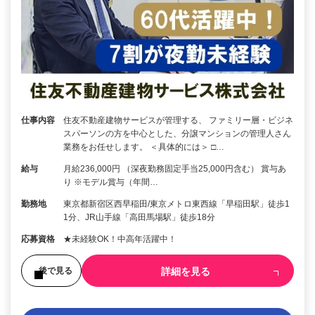
仕事内容
住友不動産建物サービスが管理する、 ファミリー層・ビジネ
スパーソンの方を中心とした、分譲マンションの管理人さん
業務をお任せします。 ＜具体的には＞ □…
給与
月給236,000円 （深夜勤務固定手当25,000円含む） 賞与あ
り ※モデル賞与（年間…
勤務地
東京都新宿区西早稲田/東京メトロ東西線「早稲田駅」徒歩1
1分、JR山手線「高田馬場駅」徒歩18分
応募資格
★未経験OK！中高年活躍中！
詳細を見る
後で見る