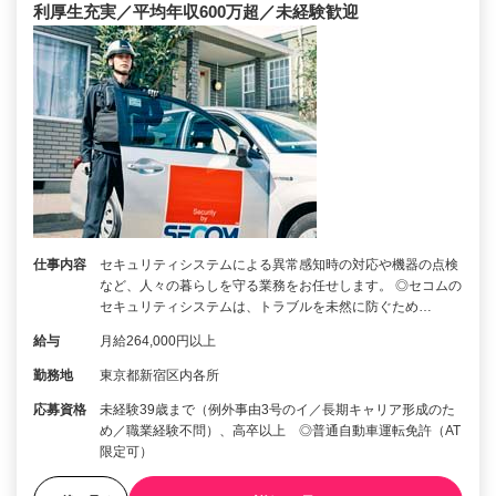
利厚生充実／平均年収600万超／未経験歓迎
仕事内容
セキュリティシステムによる異常感知時の対応や機器の点検
など、人々の暮らしを守る業務をお任せします。 ◎セコムの
セキュリティシステムは、トラブルを未然に防ぐため…
給与
月給264,000円以上
勤務地
東京都新宿区内各所
応募資格
未経験39歳まで（例外事由3号のイ／長期キャリア形成のた
め／職業経験不問）、高卒以上 ◎普通自動車運転免許（AT
限定可）