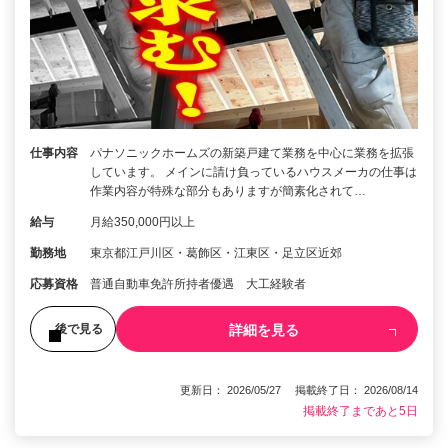
仕事内容
パナソニックホームズの新築戸建て業務を中心に業務を拡張
しています。 メインに請け負っているハウスメーカの仕事は
作業内容が特殊な部分もありますが簡素化されて…
給与
月給350,000円以上
勤務地
東京都江戸川区・葛飾区・江東区・足立区近郊
応募資格
普通自動車免許所持者優遇 大工経験者
詳細を見る
後で見る
更新日： 2026/05/27 掲載終了日： 2026/08/14
掲載終了まであと5日