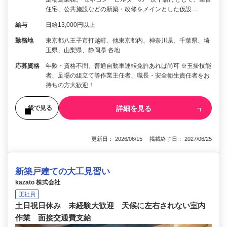
住宅、公共施設などの新築・改修をメインとした仮設…
給与
日給13,000円以上
勤務地
東京都八王子市打越町、他東京都内、神奈川県、千葉県、埼
玉県、山梨県、静岡県 各地
応募資格
年齢・資格不問、普通自動車運転免許あれば尚可 ※玉掛技能
者、足場の組立て等作業主任者、職長・安全衛生責任者をお
持ちの方大歓迎！
詳細を見る
後で見る
更新日： 2026/06/15 掲載終了日： 2027/06/25
新築戸建ての大工見習い
kazato 株式会社
正社員
土日祝日休み 未経験大歓迎 天候に左右されない室内
作業 面接交通費支給