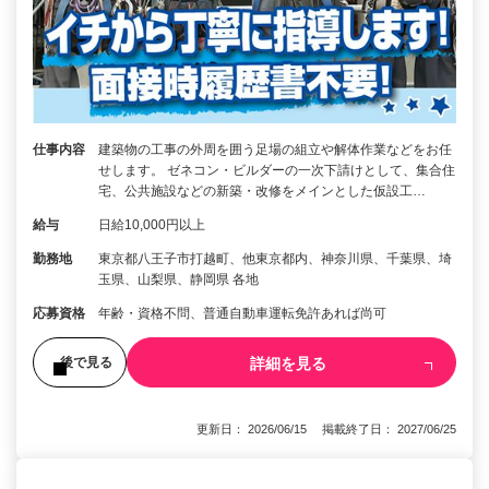
仕事内容
建築物の工事の外周を囲う足場の組立や解体作業などをお任
せします。 ゼネコン・ビルダーの一次下請けとして、集合住
宅、公共施設などの新築・改修をメインとした仮設工…
給与
日給10,000円以上
勤務地
東京都八王子市打越町、他東京都内、神奈川県、千葉県、埼
玉県、山梨県、静岡県 各地
応募資格
年齢・資格不問、普通自動車運転免許あれば尚可
詳細を見る
後で見る
更新日： 2026/06/15 掲載終了日： 2027/06/25