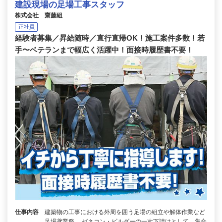
建設現場の足場工事スタッフ
株式会社 齋藤組
正社員
経験者募集／昇給随時／直行直帰OK！施工案件多数！若
手〜ベテランまで幅広く活躍中！面接時履歴書不要！
仕事内容
建築物の工事における外周を囲う足場の組立や解体作業など
足場鳶業務。 ゼネコン・ビルダーの一次下請けとして、集合