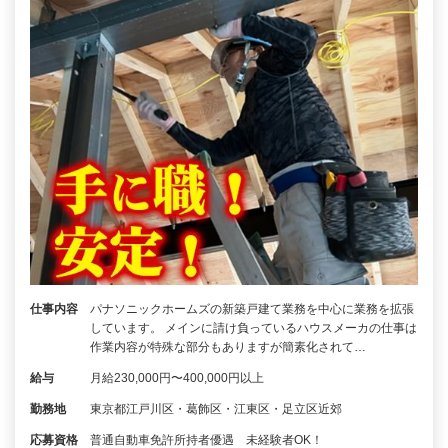
仕事内容
パナソニックホームズの新築戸建て業務を中心に業務を拡張
しています。 メインに請け負っているハウスメーカの仕事は
作業内容が特殊な部分もありますが簡素化されて…
給与
月給230,000円〜400,000円以上
勤務地
東京都江戸川区・葛飾区・江東区・足立区近郊
応募資格
普通自動車免許所持者優遇 未経験者OK！