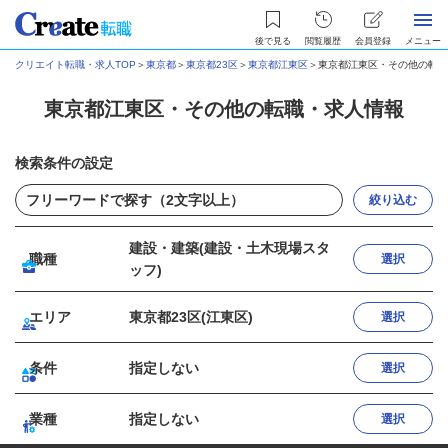
後で見る
閲覧履歴
会員登録
メニュー
クリエイト転職・求人TOP
＞
東京都
＞
東京都23区
＞
東京都江東区
＞
東京都江東区・その他の転職
東京都江東区・その他の転職・求人情報
検索条件の設定
絞り込む
建設・建築(建設・土木現場スタ
職種
選択
ッフ)
エリア
東京都23区(江東区)
選択
条件
指定しない
選択
業種
指定しない
選択