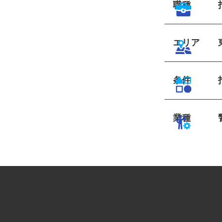
職種
エリア
条件
業種