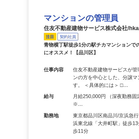
マンションの管理員
住友不動産建物サービス株式会社/hka2
注目
契約社員
青物横丁駅徒歩1分の駅チカマンションで
にオススメ！【品川区】
仕事内容
住友不動産建物サービスが管
ンの方を中心とした、分譲
す。 ＜具体的には＞ □…
給与
月給250,000円 （深夜勤務固定
※…
勤務地
東京都品川区南品川/京浜急
浜東北線「大井町駅」徒歩1