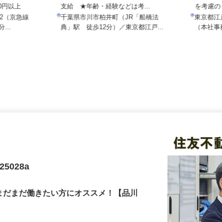
月給250,000円以上 ★別途 手当
月給3
000円以上
支給 ★年齢・経験などは考...
を考慮
8-2（京急線
千葉県市川市柏井町（JR「船橋法
東京都江
...
典」駅 徒歩12分）／東京都江戸...
（本社
5028a
。まだまだ働きたい方にオススメ！【品川