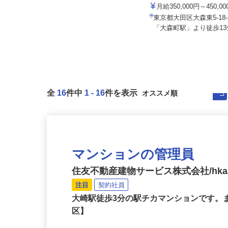
アクト建機 株式会社
月給350,000円以上 ★経験・能力
を考慮のうえ決定！
月給350,000円～450,
東京都江戸川区東葛西5-8-11-101
東京都大田区大森東5-1
（本社事務所）、千葉県船...
「大森町駅」より徒歩13分
全
16
件中
1
-
16
件を表示
マンションの管理員
住友不動産建物サービス株式会社/hka2
注目
契約社員
大崎駅徒歩3分の駅チカマンションです
区】