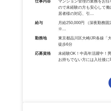
区】
仕事内容
マンション管理の業務をお任
ので未経験の方も安心して働け
居者様の対応、引…
給与
月給250,000円 （深夜勤務固定
※…
勤務地
東京都品川区大崎/JR各線
徒歩6分
応募資格
未経験OK！中高年活躍中！
お持ちでない方には入社後