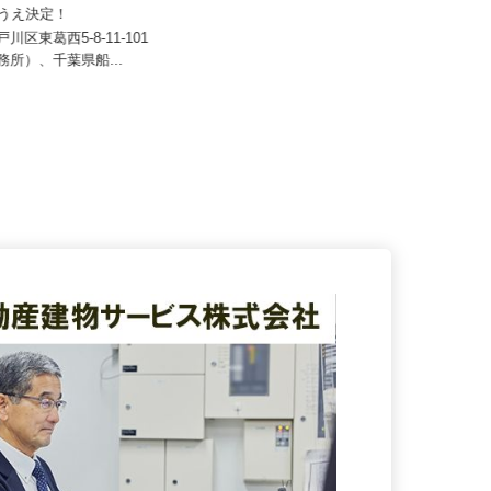
アクト建機 株式会社
50,000円以上 ★経験・能力
のうえ決定！
月給350,000円～450,000円以上
戸川区東葛西5-8-11-101
東京都大田区大森東5-18-2（京急線
事務所）、千葉県船...
「大森町駅」より徒歩13分...