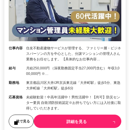
仕事内容
住友不動産建物サービスが管理する、 ファミリー層・ビジネ
スパーソンの方を中心とした、分譲マンションの管理人さん
業務をお任せします。 【具体的なお仕事内容…
給与
月給250,000円 （深夜勤務固定手当27,000円含む） 年収3,0
00,000円 ※…
勤務地
東京都品川区大井/JR京浜東北線「大井町駅」徒歩5分、東急
大井町線「大井町駅」徒歩6分
応募資格
未経験歓迎！中高年活躍中！男性活躍中！【尚可】防災セン
ター要員 自衛消防技術認定※お持ちでない方には入社後に取
得していただきます。
詳細を見る
後で見る