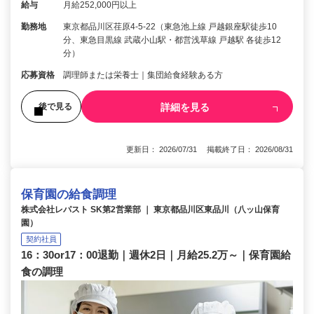
給与
月給252,000円以上
勤務地
東京都品川区荏原4-5-22（東急池上線 戸越銀座駅徒歩10
分、東急目黒線 武蔵小山駅・都営浅草線 戸越駅 各徒歩12
分）
応募資格
調理師または栄養士｜集団給食経験ある方
詳細を見る
後で見る
更新日： 2026/07/31 掲載終了日： 2026/08/31
保育園の給食調理
株式会社レパスト SK第2営業部 ｜ 東京都品川区東品川（八ッ山保育
園）
契約社員
16：30or17：00退勤｜週休2日｜月給25.2万～｜保育園給
食の調理