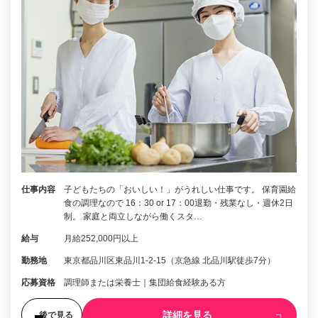
仕事内容
子どもたちの「おいしい！」がうれしい仕事です。 保育園給
食の調理なので 16：30 or 17：00退勤・残業なし・週休2日
制。 家庭と両立しながら働くスタ…
給与
月給252,000円以上
勤務地
東京都品川区東品川1-2-15（京急線 北品川駅徒歩7分）
応募資格
調理師または栄養士｜集団給食経験ある方
詳細を見る
後で見る