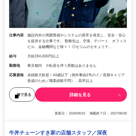
仕事内容
施設内外の周囲警戒やシステムの異常を発見し、安全・安心
を提供する仕事です。 勤務先は、空港、デパート、オフィス
ビル、金融機関など様々！ ◎セコムのセキュリテ…
給与
月給264,000円以上
勤務地
東京都内 ※転居を伴う異動はありません
応募資格
未経験大歓迎！44歳以下（例外事由3号のイ／長期キャリア
形成のため／職業経験不問）、高卒以上
詳細を見る
後で見る
更新日： 2026/06/15 掲載終了日： 2027/06/30
牛丼チェーンすき家の店舗スタッフ／深夜