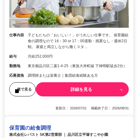
仕事内容
子どもたちの「おいしい！」がうれしい仕事です。 保育園給
食の調理なので 16：30 or 17：00退勤・残業なし・週休2日
制。 家庭と両立しながら働くスタ…
給与
月給252,000円
勤務地
東京都品川区二葉1-4-25（東急大井町線 下神明駅徒歩2分）
応募資格
調理師または栄養士｜集団給食経験ある方
詳細を見る
後で見る
更新日： 2026/07/31 掲載終了日： 2026/08/31
保育園の給食調理
株式会社レパスト SK第2営業部 ｜ 品川区立平塚すこやか園