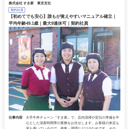
株式会社 すき家 東京支社
契約社員
【初めてでも安心】誰もが覚えやすいマニュアル確立｜
平均年齢49.1歳｜最大9連休可｜契約社員
仕事内容
大手牛丼チェーン『すき家』で、店内清掃や翌日の準備を中
心とした深夜時間帯の業務をお任せします。お客様の来店も
落ち着いているので、接客・調理などは少なめです。その…