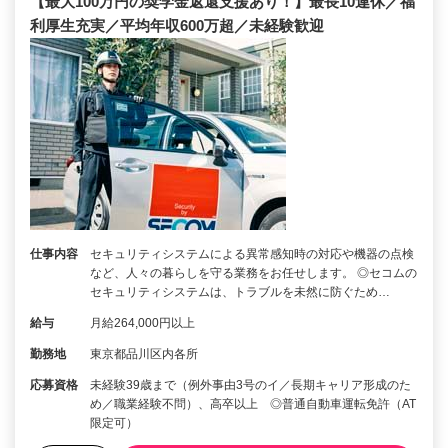
【最大100万円の奨学金返還支援あり！】最長10連休／福
利厚生充実／平均年収600万超／未経験歓迎
仕事内容
セキュリティシステムによる異常感知時の対応や機器の点検
など、人々の暮らしを守る業務をお任せします。 ◎セコムの
セキュリティシステムは、トラブルを未然に防ぐため…
給与
月給264,000円以上
勤務地
東京都品川区内各所
応募資格
未経験39歳まで（例外事由3号のイ／長期キャリア形成のた
め／職業経験不問）、高卒以上 ◎普通自動車運転免許（AT
限定可）