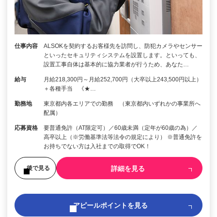
仕事内容
ALSOKを契約するお客様先を訪問し、防犯カメラやセンサー
といったセキュリティシステムを設置します。といっても、
設置工事自体は基本的に協力業者が行うため、あなた…
給与
月給218,300円～月給252,700円（大卒以上243,500円以上）
＋各種手当 《★…
勤務地
東京都内各エリアでの勤務 （東京都内いずれかの事業所へ
配属）
応募資格
要普通免許（AT限定可）／60歳未満（定年が60歳の為）／
高卒以上（※労働基準法等法令の規定により） ※普通免許を
お持ちでない方は入社までの取得でOK！
詳細を見る
後で見る
アピールポイントを見る