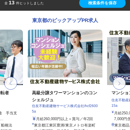
13
検索条件を保存
全
件ヒットしました
東京都のピックアップPR求人
運転者
高級分譲タワーマンションのコン
マンショ
シェルジュ
住友不動産建
15a
住友不動産建物サービス株式会社/hcf2600
5a
別途 手当支
月給250
..
月給260,000円以上＋賞与／年2回
7,000円
「船橋法
東京都江東区豊洲/東京メトロ有楽町
東京都品