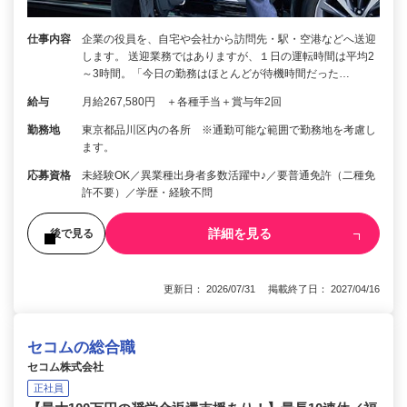
仕事内容
企業の役員を、自宅や会社から訪問先・駅・空港などへ送迎
します。 送迎業務ではありますが、１日の運転時間は平均2
～3時間。「今日の勤務はほとんどが待機時間だった…
給与
月給267,580円 ＋各種手当＋賞与年2回
勤務地
東京都品川区内の各所 ※通勤可能な範囲で勤務地を考慮し
ます。
応募資格
未経験OK／異業種出身者多数活躍中♪／要普通免許（二種免
許不要）／学歴・経験不問
詳細を見る
後で見る
更新日： 2026/07/31 掲載終了日： 2027/04/16
セコムの総合職
セコム株式会社
正社員