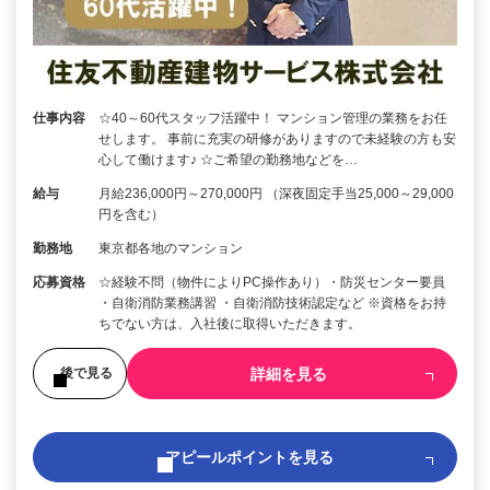
仕事内容
☆40～60代スタッフ活躍中！ マンション管理の業務をお任
せします。 事前に充実の研修がありますので未経験の方も安
心して働けます♪ ☆ご希望の勤務地などを…
給与
月給236,000円～270,000円 （深夜固定手当25,000～29,000
円を含む）
勤務地
東京都各地のマンション
応募資格
☆経験不問（物件によりPC操作あり）・防災センター要員
・自衛消防業務講習 ・自衛消防技術認定など ※資格をお持
ちでない方は、入社後に取得いただきます。
詳細を見る
後で見る
アピールポイントを見る