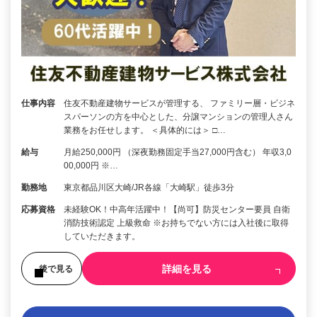
仕事内容
住友不動産建物サービスが管理する、 ファミリー層・ビジネ
スパーソンの方を中心とした、分譲マンションの管理人さん
業務をお任せします。 ＜具体的には＞ □…
給与
月給250,000円 （深夜勤務固定手当27,000円含む） 年収3,0
00,000円 ※…
勤務地
東京都品川区大崎/JR各線「大崎駅」徒歩3分
応募資格
未経験OK！中高年活躍中！【尚可】防災センター要員 自衛
消防技術認定 上級救命 ※お持ちでない方には入社後に取得
していただきます。
詳細を見る
後で見る