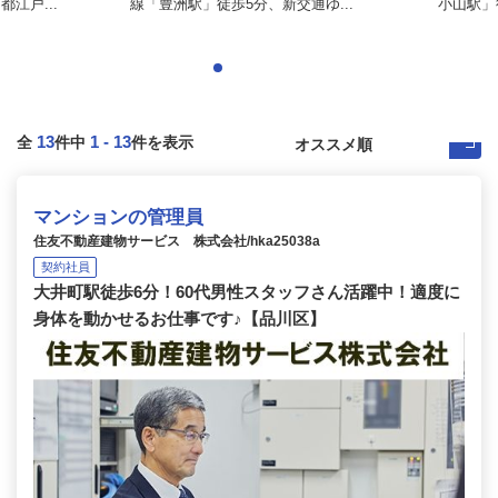
江戸...
線「豊洲駅」徒歩5分、新交通ゆ...
小山駅」
13
1
-
13
全
件中
件を表示
マンションの管理員
住友不動産建物サービス 株式会社/hka25038a
契約社員
大井町駅徒歩6分！60代男性スタッフさん活躍中！適度に
身体を動かせるお仕事です♪【品川区】