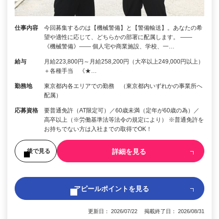
仕事内容
今回募集するのは【機械警備】と【警備輸送】。あなたの希
望や適性に応じて、どちらかの部署に配属します。 ――
《機械警備》―― 個人宅や商業施設、学校、一…
給与
月給223,800円～月給258,200円（大卒以上249,000円以上）
＋各種手当 《★…
勤務地
東京都内各エリアでの勤務 （東京都内いずれかの事業所へ
配属）
応募資格
要普通免許（AT限定可）／60歳未満（定年が60歳の為）／
高卒以上（※労働基準法等法令の規定により） ※普通免許を
お持ちでない方は入社までの取得でOK！
詳細を見る
後で見る
アピールポイントを見る
更新日： 2026/07/22 掲載終了日： 2026/08/31