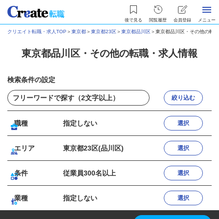
後で見る
閲覧履歴
会員登録
メニュー
クリエイト転職・求人TOP
＞
東京都
＞
東京都23区
＞
東京都品川区
＞
東京都品川区・その他の転職
東京都品川区・その他の転職・求人情報
検索条件の設定
絞り込む
職種
指定しない
選択
エリア
東京都23区(品川区)
選択
条件
従業員300名以上
選択
業種
指定しない
選択