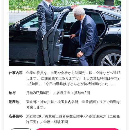
仕事内容
企業の役員を、自宅や会社から訪問先・駅・空港などへ送迎
します。 送迎業務ではありますが、１日の運転時間は平均2
～3時間。「今日の勤務はほとんどが待機時間だった！…
給与
月給267,580円 ＋各種手当＋賞与年2回
勤務地
東京都・神奈川県・埼玉県内各所 ※首都圏エリアで通勤を
考慮します。
応募資格
未経験OK／異業種出身者多数活躍中♪／要普通免許（二種免
許不要）／学歴・経験不問