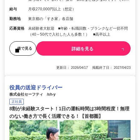
給与
月収270,000円以上（想定）
勤務地
東京都の「すき家」各店舗
応募資格
未経験者大歓迎 ■年齢・転職回数・ブランクなど一切不問
（40～50代で入社した人も多数！） ■高卒以上
詳細を見る
後で見る
更新日： 2026/04/17 掲載終了日： 2027/04/23
役員の送迎ドライバー
株式会社セーフティ /sh-y
正社員
8割が未経験スタート！1日の運転時間は3時間程度！無理
のない働き方で長く活躍できる！【首都圏】