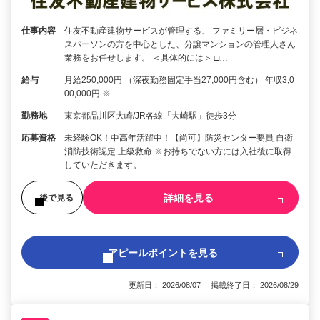
仕事内容
住友不動産建物サービスが管理する、 ファミリー層・ビジネ
スパーソンの方を中心とした、分譲マンションの管理人さん
業務をお任せします。 ＜具体的には＞ □…
給与
月給250,000円 （深夜勤務固定手当27,000円含む） 年収3,0
00,000円 ※…
勤務地
東京都品川区大崎/JR各線「大崎駅」徒歩3分
応募資格
未経験OK！中高年活躍中！【尚可】防災センター要員 自衛
消防技術認定 上級救命 ※お持ちでない方には入社後に取得
していただきます。
詳細を見る
後で見る
アピールポイントを見る
更新日： 2026/08/07 掲載終了日： 2026/08/29