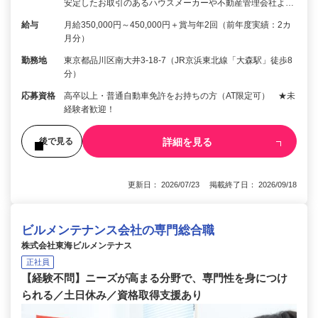
安定したお取引のあるハウスメーカーや不動産管理会社よ…
給与
月給350,000円～450,000円＋賞与年2回（前年度実績：2カ
月分）
勤務地
東京都品川区南大井3-18-7（JR京浜東北線「大森駅」徒歩8
分）
応募資格
高卒以上・普通自動車免許をお持ちの方（AT限定可） ★未
経験者歓迎！
詳細を見る
後で見る
更新日： 2026/07/23 掲載終了日： 2026/09/18
ビルメンテナンス会社の専門総合職
株式会社東海ビルメンテナス
正社員
【経験不問】ニーズが高まる分野で、専門性を身につけ
られる／土日休み／資格取得支援あり