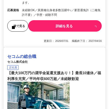
ます。
応募資格
未経験OK／異業種出身者多数活躍中♪／要普通免許（二種免
許不要）／学歴・経験不問
詳細を見る
後で見る
更新日： 2026/07/31 掲載終了日： 2027/04/16
セコムの総合職
セコム株式会社
正社員
【最大100万円の奨学金返還支援あり！】最長10連休／福
利厚生充実／平均年収600万超／未経験歓迎