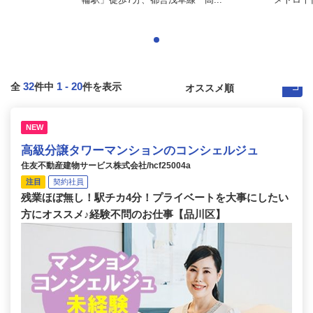
32
1
-
20
全
件中
件を表示
NEW
高級分譲タワーマンションのコンシェルジュ
住友不動産建物サービス株式会社/hcf25004a
注目
契約社員
残業ほぼ無し！駅チカ4分！プライベートを大事にしたい
方にオススメ♪経験不問のお仕事【品川区】