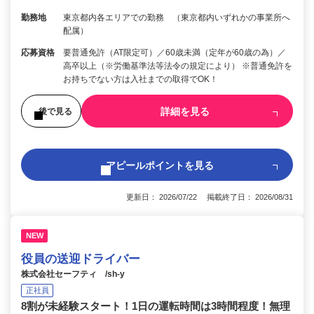
勤務地
東京都内各エリアでの勤務 （東京都内いずれかの事業所へ
配属）
応募資格
要普通免許（AT限定可）／60歳未満（定年が60歳の為）／
高卒以上（※労働基準法等法令の規定により） ※普通免許を
お持ちでない方は入社までの取得でOK！
詳細を見る
後で見る
アピールポイントを見る
更新日： 2026/07/22 掲載終了日： 2026/08/31
NEW
役員の送迎ドライバー
株式会社セーフティ /sh-y
正社員
8割が未経験スタート！1日の運転時間は3時間程度！無理