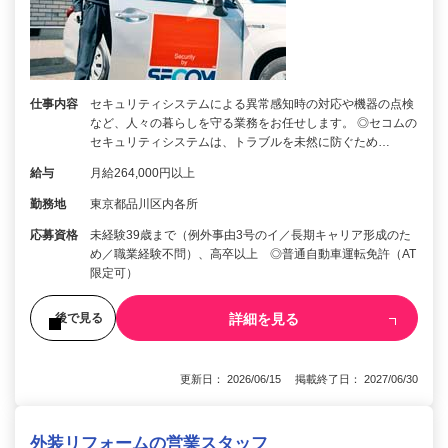
仕事内容
セキュリティシステムによる異常感知時の対応や機器の点検
など、人々の暮らしを守る業務をお任せします。 ◎セコムの
セキュリティシステムは、トラブルを未然に防ぐため…
給与
月給264,000円以上
勤務地
東京都品川区内各所
応募資格
未経験39歳まで（例外事由3号のイ／長期キャリア形成のた
め／職業経験不問）、高卒以上 ◎普通自動車運転免許（AT
限定可）
詳細を見る
後で見る
更新日： 2026/06/15 掲載終了日： 2027/06/30
外装リフォームの営業スタッフ