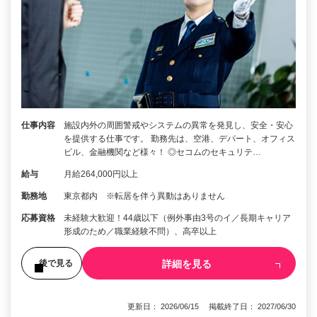
仕事内容
施設内外の周囲警戒やシステムの異常を発見し、安全・安心
を提供する仕事です。 勤務先は、空港、デパート、オフィス
ビル、金融機関など様々！ ◎セコムのセキュリテ…
給与
月給264,000円以上
勤務地
東京都内 ※転居を伴う異動はありません
応募資格
未経験大歓迎！44歳以下（例外事由3号のイ／長期キャリア
形成のため／職業経験不問）、高卒以上
詳細を見る
後で見る
更新日： 2026/06/15 掲載終了日： 2027/06/30