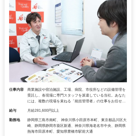
仕事内容
商業施設や宿泊施設、工場、病院、市役所などの設備管理を
受託し、各現場に専門スタッフを派遣している当社。あなた
には、複数の現場を束ねる「統括管理者」の仕事をお任せ…
給与
月給281,600円以上
勤務地
静岡県三島市南町、 神奈川県小田原市本町、東京都品川区大
崎、静岡県静岡市葵区新通、神奈川県海老名市中央、静岡県
熱海市田原本町、愛知県豊橋市駅前大通