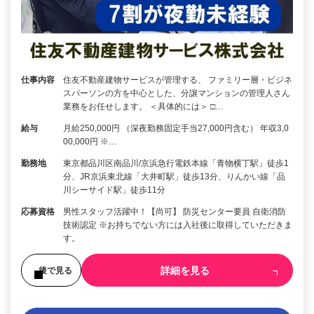
仕事内容
住友不動産建物サービスが管理する、 ファミリー層・ビジネ
スパーソンの方を中心とした、分譲マンションの管理人さん
業務をお任せします。 ＜具体的には＞ □…
給与
月給250,000円 （深夜勤務固定手当27,000円含む） 年収3,0
00,000円 ※…
勤務地
東京都品川区南品川/京浜急行電鉄本線「青物横丁駅」徒歩1
分、JR京浜東北線「大井町駅」徒歩13分、りんかい線「品
川シーサイド駅」徒歩11分
応募資格
男性スタッフ活躍中！【尚可】 防災センター要員 自衛消防
技術認定 ※お持ちでない方には入社後に取得していただきま
す。
詳細を見る
後で見る