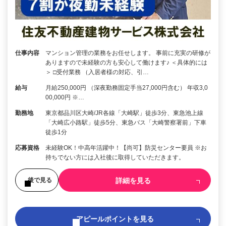
仕事内容
マンション管理の業務をお任せします。 事前に充実の研修が
ありますので未経験の方も安心して働けます♪ ＜具体的には
＞ □受付業務 （入居者様の対応、引…
給与
月給250,000円 （深夜勤務固定手当27,000円含む） 年収3,0
00,000円 ※…
勤務地
東京都品川区大崎/JR各線「大崎駅」徒歩3分、東急池上線
「大崎広小路駅」徒歩5分、東急バス「大崎警察署前」下車
徒歩1分
応募資格
未経験OK！中高年活躍中！【尚可】防災センター要員 ※お
持ちでない方には入社後に取得していただきます。
詳細を見る
後で見る
アピールポイントを見る