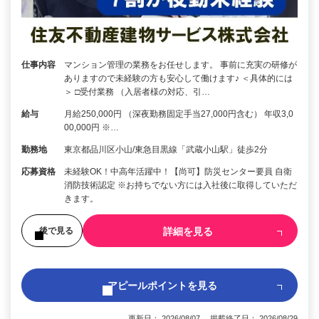
仕事内容
マンション管理の業務をお任せします。 事前に充実の研修が
ありますので未経験の方も安心して働けます♪ ＜具体的には
＞ □受付業務 （入居者様の対応、引…
給与
月給250,000円 （深夜勤務固定手当27,000円含む） 年収3,0
00,000円 ※…
勤務地
東京都品川区小山/東急目黒線「武蔵小山駅」徒歩2分
応募資格
未経験OK！中高年活躍中！【尚可】防災センター要員 自衛
消防技術認定 ※お持ちでない方には入社後に取得していただ
きます。
詳細を見る
後で見る
アピールポイントを見る
更新日： 2026/08/07 掲載終了日： 2026/08/29