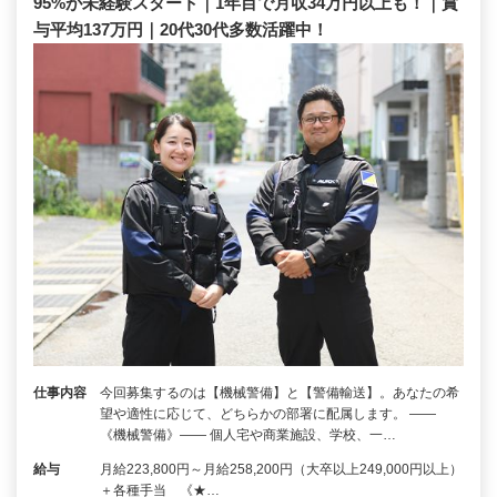
95%が未経験スタート｜1年目で月収34万円以上も！｜賞
与平均137万円｜20代30代多数活躍中！
仕事内容
今回募集するのは【機械警備】と【警備輸送】。あなたの希
望や適性に応じて、どちらかの部署に配属します。 ――
《機械警備》―― 個人宅や商業施設、学校、一…
給与
月給223,800円～月給258,200円（大卒以上249,000円以上）
＋各種手当 《★…