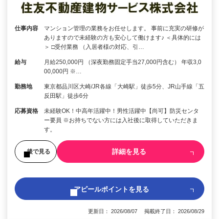
仕事内容
マンション管理の業務をお任せします。 事前に充実の研修が
ありますので未経験の方も安心して働けます♪ ＜具体的には
＞ □受付業務 （入居者様の対応、引…
給与
月給250,000円 （深夜勤務固定手当27,000円含む） 年収3,0
00,000円 ※…
勤務地
東京都品川区大崎/JR各線「大崎駅」徒歩5分、JR山手線「五
反田駅」徒歩6分
応募資格
未経験OK！中高年活躍中！男性活躍中【尚可】防災センタ
ー要員 ※お持ちでない方には入社後に取得していただきま
す。
詳細を見る
後で見る
アピールポイントを見る
更新日： 2026/08/07 掲載終了日： 2026/08/29