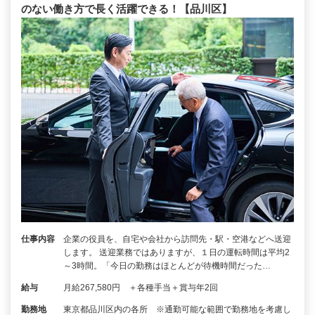
のない働き方で長く活躍できる！【品川区】
仕事内容
企業の役員を、自宅や会社から訪問先・駅・空港などへ送迎
します。 送迎業務ではありますが、１日の運転時間は平均2
～3時間。「今日の勤務はほとんどが待機時間だった…
給与
月給267,580円 ＋各種手当＋賞与年2回
勤務地
東京都品川区内の各所 ※通勤可能な範囲で勤務地を考慮し