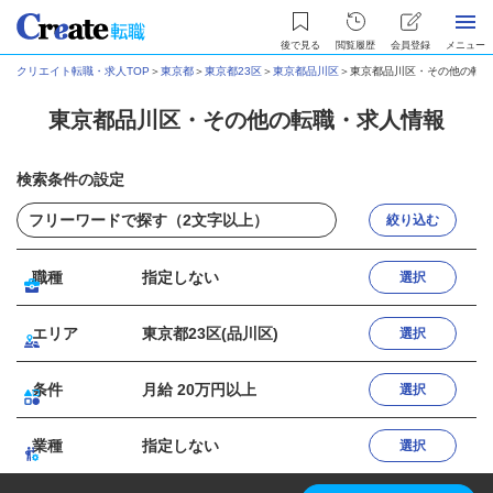
後で見る
閲覧履歴
会員登録
メニュー
クリエイト転職・求人TOP
＞
東京都
＞
東京都23区
＞
東京都品川区
＞
東京都品川区・その他の転職
東京都品川区・その他の転職・求人情報
検索条件の設定
絞り込む
職種
指定しない
選択
エリア
東京都23区(品川区)
選択
条件
月給 20万円以上
選択
業種
指定しない
選択