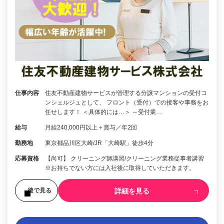
仕事内容
住友不動産建物サービスが管理する分譲マンションの受付コ
ンシェルジュとして、 フロント（受付）での接客や事務をお
任せします！ ＜具体的には…＞ ～受付業…
給与
月給240,000円以上＋賞与／年2回
勤務地
東京都品川区大崎/JR「大崎駅」徒歩4分
応募資格
【尚可】 クリーニング師講習/クリーニング業務従事者講習
※お持ちでない方には入社後に取得していただきます。
詳細を見る
後で見る