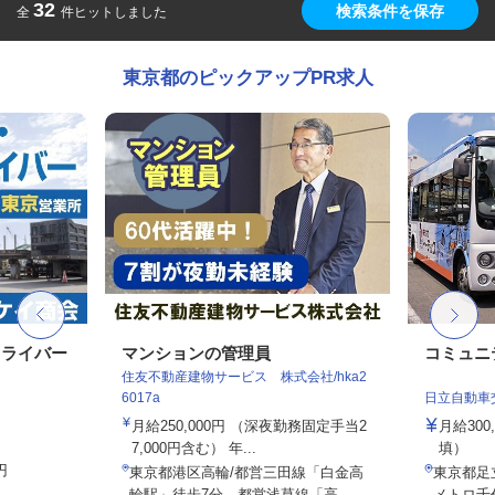
32
検索条件を保存
全
件ヒットしました
東京都のピックアップPR求人
ドライバー
マンションの管理員
コミュニ
住友不動産建物サービス 株式会社/hka2
6017a
日立自動車
月給250,000円 （深夜勤務固定手当2
月給30
7,000円含む） 年...
填）
円
東京都港区高輪/都営三田線「白金高
東京都足立
輪駅」徒歩7分、都営浅草線「高...
メトロ千代