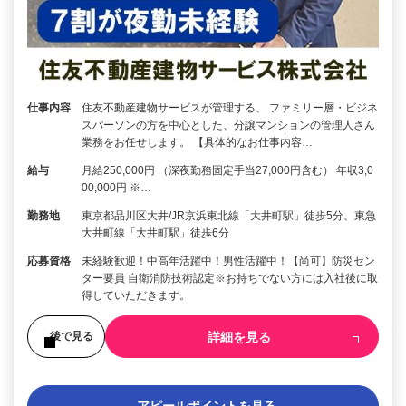
仕事内容
住友不動産建物サービスが管理する、 ファミリー層・ビジネ
スパーソンの方を中心とした、分譲マンションの管理人さん
業務をお任せします。 【具体的なお仕事内容…
給与
月給250,000円 （深夜勤務固定手当27,000円含む） 年収3,0
00,000円 ※…
勤務地
東京都品川区大井/JR京浜東北線「大井町駅」徒歩5分、東急
大井町線「大井町駅」徒歩6分
応募資格
未経験歓迎！中高年活躍中！男性活躍中！【尚可】防災セン
ター要員 自衛消防技術認定※お持ちでない方には入社後に取
得していただきます。
詳細を見る
後で見る