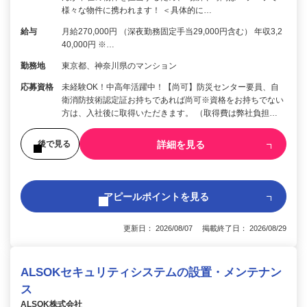
様々な物件に携われます！ ＜具体的に…
給与
月給270,000円 （深夜勤務固定手当29,000円含む） 年収3,2
40,000円 ※…
勤務地
東京都、神奈川県のマンション
応募資格
未経験OK！中高年活躍中！【尚可】防災センター要員、自
衛消防技術認定証お持ちであれば尚可※資格をお持ちでない
方は、入社後に取得いただきます。 （取得費は弊社負担…
詳細を見る
後で見る
アピールポイントを見る
更新日： 2026/08/07 掲載終了日： 2026/08/29
ALSOKセキュリティシステムの設置・メンテナン
ス
ALSOK株式会社