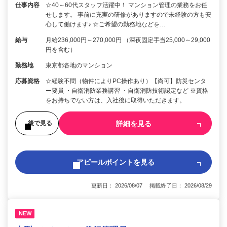
仕事内容
☆40～60代スタッフ活躍中！ マンション管理の業務をお任
せします。 事前に充実の研修がありますので未経験の方も安
心して働けます♪ ☆ご希望の勤務地などを…
給与
月給236,000円～270,000円 （深夜固定手当25,000～29,000
円を含む）
勤務地
東京都各地のマンション
応募資格
☆経験不問（物件によりPC操作あり）【尚可】防災センタ
ー要員 ・自衛消防業務講習 ・自衛消防技術認定など ※資格
をお持ちでない方は、入社後に取得いただきます。
詳細を見る
後で見る
アピールポイントを見る
更新日： 2026/08/07 掲載終了日： 2026/08/29
NEW