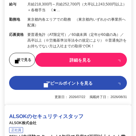
給与
月給218,300円～月給252,700円（大卒以上243,500円以上）
＋各種手当 《★…
勤務地
東京都内各エリアでの勤務 （東京都内いずれかの事業所へ
配属）
応募資格
要普通免許（AT限定可）／60歳未満（定年が60歳の為）／
高卒以上（※労働基準法等法令の規定により） ※普通免許を
お持ちでない方は入社までの取得でOK！
詳細を見る
後で見る
アピールポイントを見る
更新日： 2026/07/22 掲載終了日： 2026/08/31
ALSOKのセキュリティスタッフ
ALSOK株式会社
正社員