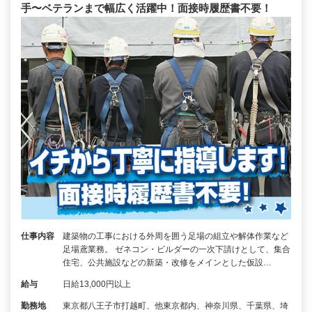
手〜ベテランまで幅広く活躍中！面接時履歴書不要！
仕事内容
建築物の工事における外周を囲う足場の組立や解体作業など
足場鳶業務。 ゼネコン・ビルダーの一次下請けとして、集合
住宅、公共施設などの新築・改修をメインとした仮設…
給与
日給13,000円以上
勤務地
東京都八王子市打越町、他東京都内、神奈川県、千葉県、埼