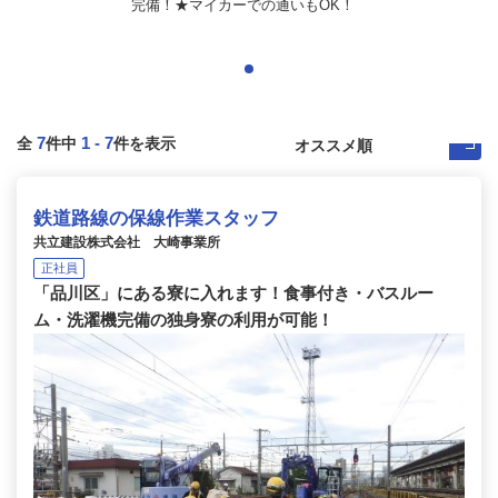
完備！★マイカーでの通いもOK！
7
1
-
7
全
件中
件を表示
鉄道路線の保線作業スタッフ
共立建設株式会社 大崎事業所
正社員
「品川区」にある寮に入れます！食事付き・バスルー
ム・洗濯機完備の独身寮の利用が可能！