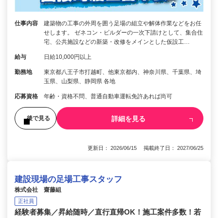
仕事内容
建築物の工事の外周を囲う足場の組立や解体作業などをお任
せします。 ゼネコン・ビルダーの一次下請けとして、集合住
宅、公共施設などの新築・改修をメインとした仮設工…
給与
日給10,000円以上
勤務地
東京都八王子市打越町、他東京都内、神奈川県、千葉県、埼
玉県、山梨県、静岡県 各地
応募資格
年齢・資格不問、普通自動車運転免許あれば尚可
詳細を見る
後で見る
更新日： 2026/06/15 掲載終了日： 2027/06/25
建設現場の足場工事スタッフ
株式会社 齋藤組
正社員
経験者募集／昇給随時／直行直帰OK！施工案件多数！若