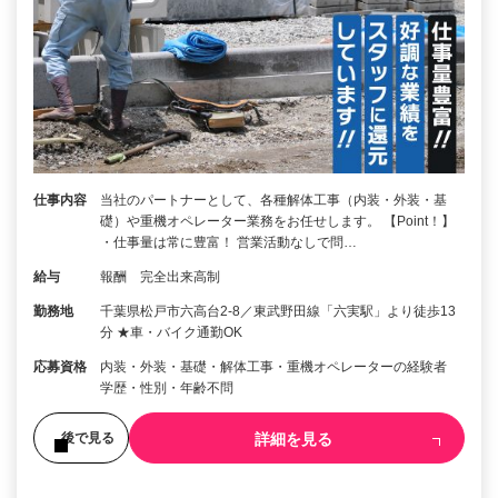
仕事内容
当社のパートナーとして、各種解体工事（内装・外装・基
礎）や重機オペレーター業務をお任せします。 【Point！】
・仕事量は常に豊富！ 営業活動なしで問…
給与
報酬 完全出来高制
勤務地
千葉県松戸市六高台2-8／東武野田線「六実駅」より徒歩13
分 ★車・バイク通勤OK
応募資格
内装・外装・基礎・解体工事・重機オペレーターの経験者
学歴・性別・年齢不問
詳細を見る
後で見る