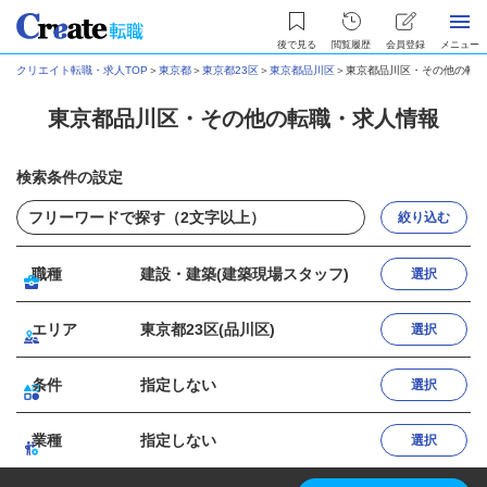
後で見る
閲覧履歴
会員登録
メニュー
クリエイト転職・求人TOP
＞
東京都
＞
東京都23区
＞
東京都品川区
＞
東京都品川区・その他の転職
東京都品川区・その他の転職・求人情報
検索条件の設定
絞り込む
職種
建設・建築(建築現場スタッフ)
選択
エリア
東京都23区(品川区)
選択
条件
指定しない
選択
業種
指定しない
選択