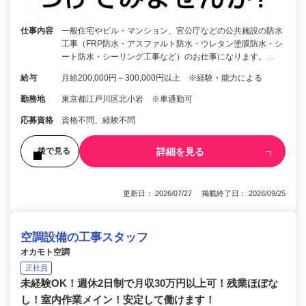
仕事内容
一般住宅やビル・マンション、官公庁などの公共施設の防水
工事（FRP防水・アスファルト防水・ウレタン塗膜防水・シ
ート防水・シーリング工事など）のお仕事になります。…
給与
月給200,000円～300,000円以上 ※経験・能力による
勤務地
東京都江戸川区北小岩 ※車通勤可
応募資格
資格不問、経験不問
詳細を見る
後で見る
更新日： 2026/07/27 掲載終了日： 2026/09/25
空調設備の工事スタッフ
オカモト空調
正社員
未経験OK！週休2日制で月収30万円以上可！残業ほぼな
し！室内作業メイン！安定して働けます！