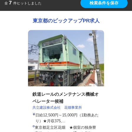
7
検索条件を保存
全
件ヒットしました
東京都のピックアップPR求人
鉄道レールのメンテナンス機械オ
ペレーター候補
共立建設株式会社 花畑事業所
日給12,500円～15,000円（1勤務あた
り）★月収375,...
東京都足立区花畑 ★個室の独身寮