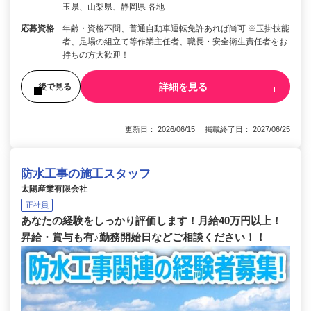
玉県、山梨県、静岡県 各地
応募資格
年齢・資格不問、普通自動車運転免許あれば尚可 ※玉掛技能
者、足場の組立て等作業主任者、職長・安全衛生責任者をお
持ちの方大歓迎！
詳細を見る
後で見る
更新日： 2026/06/15 掲載終了日： 2027/06/25
防水工事の施工スタッフ
太陽産業有限会社
正社員
あなたの経験をしっかり評価します！月給40万円以上！
昇給・賞与も有♪勤務開始日などご相談ください！！