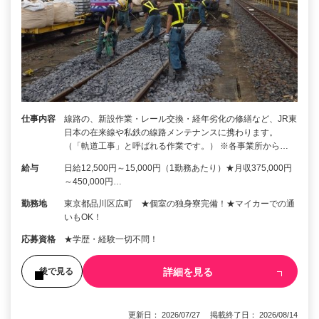
仕事内容
線路の、新設作業・レール交換・経年劣化の修繕など、JR東
日本の在来線や私鉄の線路メンテナンスに携わります。
（「軌道工事」と呼ばれる作業です。） ※各事業所から…
給与
日給12,500円～15,000円（1勤務あたり）★月収375,000円
～450,000円…
勤務地
東京都品川区広町 ★個室の独身寮完備！★マイカーでの通
いもOK！
応募資格
★学歴・経験一切不問！
詳細を見る
後で見る
更新日： 2026/07/27 掲載終了日： 2026/08/14