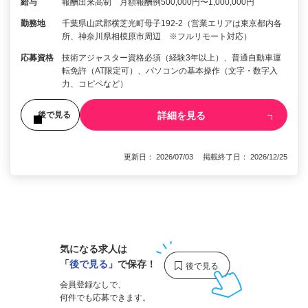
給与
報酬出来高制 月額報酬例500,000円〜1,000,000円
勤務地
千葉県山武郡横芝光町母子192-2（営業エリアは東京都内各
所、神奈川県相模原市周辺 ※フルリモート対応）
応募資格
技術アジャスター資格必須（経験3年以上）、普通自動車運
転免許（AT限定可）、パソコンの基本操作（文字・数字入
力、コピペなど）
詳細を見る
後で見る
更新日： 2026/07/03 掲載終了日： 2026/12/25
1
気になる求人は
「
後で見る
」で保存！
会員登録なしで、
何件でも応募できます。