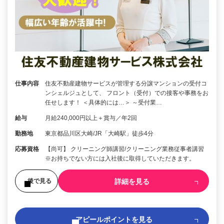
仕事内容
住友不動産建物サービスが管理する分譲マンションの受付コ
ンシェルジュとして、 フロント（受付）での接客や事務をお
任せします！ ＜具体的には…＞ ～受付業…
給与
月給240,000円以上＋賞与／年2回
勤務地
東京都品川区大崎/JR「大崎駅」徒歩4分
応募資格
【尚可】 クリーニング師講習/クリーニング業務従事者講習
※お持ちでない方には入社後に取得していただきます。
詳細を見る
後で見る
アピールポイントを見る