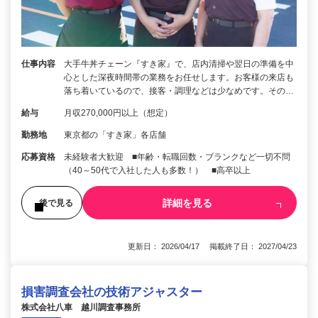
仕事内容
大手牛丼チェーン『すき家』で、店内清掃や翌日の準備を中
心とした深夜時間帯の業務をお任せします。お客様の来店も
落ち着いているので、接客・調理などは少なめです。その…
給与
月収270,000円以上（想定）
勤務地
東京都の「すき家」各店舗
応募資格
未経験者大歓迎 ■年齢・転職回数・ブランクなど一切不問
（40～50代で入社した人も多数！） ■高卒以上
詳細を見る
後で見る
更新日： 2026/04/17 掲載終了日： 2027/04/23
損害調査会社の技術アジャスター
株式会社八車 越川調査事務所