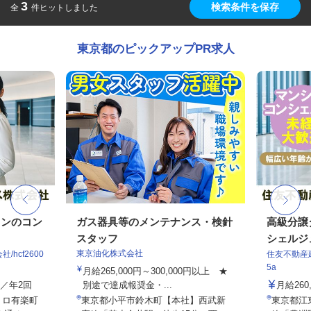
3
検索条件を保存
全
件ヒットしました
東京都のピックアップPR求人
ョンのコン
ガス器具等のメンテナンス・検針
高級分譲
スタッフ
シェルジ
東京油化株式会社
hcf2600
住友不動産建
5a
月給265,000円～300,000円以上 ★
与／年2回
別途で達成報奨金・...
月給26
トロ有楽町
東京都小平市鈴木町【本社】西武新
東京都江