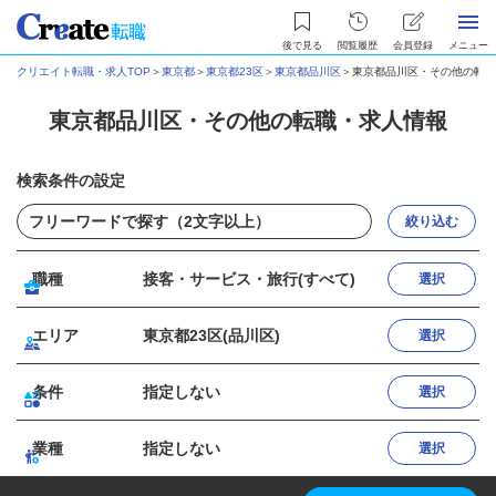
後で見る
閲覧履歴
会員登録
メニュー
クリエイト転職・求人TOP
＞
東京都
＞
東京都23区
＞
東京都品川区
＞
東京都品川区・その他の転職
東京都品川区・その他の転職・求人情報
検索条件の設定
絞り込む
職種
接客・サービス・旅行(すべて)
選択
エリア
東京都23区(品川区)
選択
条件
指定しない
選択
業種
指定しない
選択