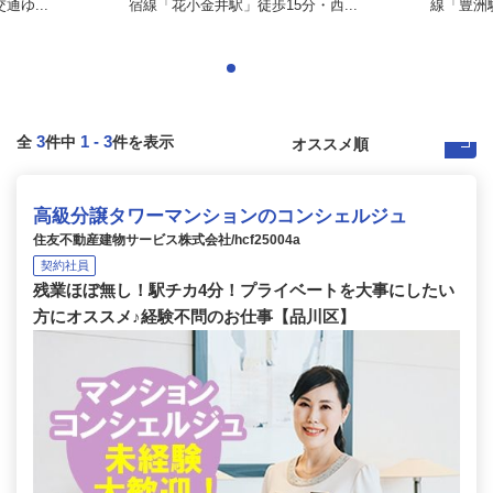
ゆ...
宿線「花小金井駅」徒歩15分・西...
線「豊洲駅
3
1
-
3
全
件中
件を表示
高級分譲タワーマンションのコンシェルジュ
住友不動産建物サービス株式会社/hcf25004a
契約社員
残業ほぼ無し！駅チカ4分！プライベートを大事にしたい
方にオススメ♪経験不問のお仕事【品川区】