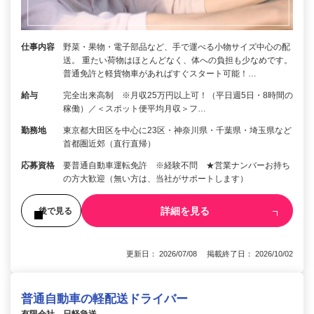
仕事内容
野菜・果物・電子部品など、手で運べる小物サイズ中心の配
送。 重たい荷物はほとんどなく、体への負担も少なめです。
普通免許と軽貨物車があればすぐスタート可能！…
給与
完全出来高制 ※月収25万円以上可！（平日週5日・8時間の
稼働）／＜スポット便平均月収＞フ…
勤務地
東京都大田区を中心に23区・神奈川県・千葉県・埼玉県など
首都圏近郊（直行直帰）
応募資格
要普通自動車運転免許 ※経験不問 ★営業ナンバーお持ち
の方大歓迎（無い方は、当社がサポートします）
詳細を見る
後で見る
更新日： 2026/07/08 掲載終了日： 2026/10/02
普通自動車の軽配送ドライバー
有限会社 日軽急送