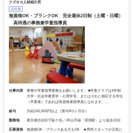
クズオカ人材紹介所
正社員
無資格OK・ブランクOK 完全週休2日制（土曜・日曜）
高待遇の事務兼学童指導員
仕事内容
事務や学童指導業務をお願いします。 ■学童クラブは4年制
大学・社会学教育学・心理学等、またはそれに相応する学位
（卒業者）であれば有資格者指導員になれます。…
給与
月給240,000円以上（賞与年2ヶ月分）
勤務地
東京都渋谷区千駄ケ谷／JR山手線「原宿駅」より徒歩10分
応募資格
無資格OK・ブランクある方もOK ★男性スタッフが元気に