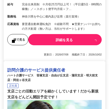
給与
完全出来高制 ※月収25万円以上可！（平日週5日・8時間の
稼働）／＜スポット便平均月収＞フ…
勤務地
神奈川県を中心に都内及び近県（直行直帰）
応募資格
要普通自動車運転免許 ※経験不問 ★営業ナンバーお持ち
の方大歓迎（無い方は、当社がサポートします）
詳細を見る
後で見る
更新日： 2026/07/08 掲載終了日： 2026/10/02
訪問介護のサービス提供責任者
ハート介護サービス 笹塚支店・自由が丘支店・蒲田支店・明大前支
店・阿佐ヶ谷支店
正社員
支店ごとの活動エリアを細かくしています！だから新規
支店をどんどん開設予定です！