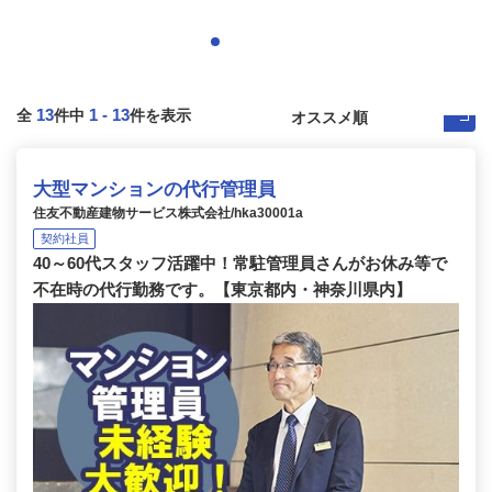
13
1
-
13
全
件中
件を表示
大型マンションの代行管理員
住友不動産建物サービス株式会社/hka30001a
契約社員
40～60代スタッフ活躍中！常駐管理員さんがお休み等で
不在時の代行勤務です。【東京都内・神奈川県内】