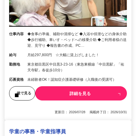
仕事内容
◆食事の準備、補助や清掃など ◆入浴や排泄などの身体介助
◆歩行補助、車いす・ベッドへの移乗介助 ◆ご利用者様の送
迎、見守り ◆報告書の作成、PC…
給与
月給297,800円 ☆大幅に賃上げしました！
勤務地
東京都目黒区中目黒3-23-16（東急東横線「中目黒駅」「祐
天寺駅」各徒歩10分）
応募資格
未経験者OK！認知症介護基礎研修（入職後の受講可）
詳細を見る
後で見る
更新日： 2026/07/28 掲載終了日： 2026/10/31
学童の事務・学童指導員