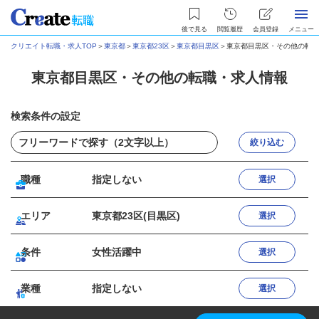
後で見る
閲覧履歴
会員登録
メニュー
クリエイト転職・求人TOP
＞
東京都
＞
東京都23区
＞
東京都目黒区
＞
東京都目黒区・その他の転職
東京都目黒区・その他の転職・求人情報
検索条件の設定
絞り込む
職種
指定しない
選択
エリア
東京都23区(目黒区)
選択
条件
女性活躍中
選択
業種
指定しない
選択