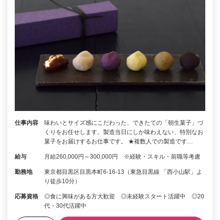
仕事内容
味わいとサイズ感にこだわった、できたての「朝生菓子」づ
くりをお任せします。製造当日にしか味わえない、特別なお
菓子をお届けするお仕事です。 ★複数人での製造です…
給与
月給260,000円～300,000円 ※経験・スキル・前職等考慮
勤務地
東京都目黒区目黒本町6-16-13（東急目黒線 「西小山駅」よ
り徒歩10分）
応募資格
◎食に興味がある方大歓迎 ◎未経験スタート活躍中 ◎20
代・30代活躍中