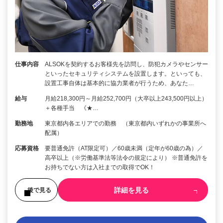
仕事内容
ALSOKを契約するお客様先を訪問し、防犯カメラやセンサー
といったセキュリティシステムを設置します。といっても、
設置工事自体は基本的に協力業者が行うため、あなた…
給与
月給218,300円～月給252,700円（大卒以上243,500円以上）
＋各種手当 《★…
勤務地
東京都内各エリアでの勤務 （東京都内いずれかの事業所へ
配属）
応募資格
要普通免許（AT限定可）／60歳未満（定年が60歳の為）／
高卒以上（※労働基準法等法令の規定により） ※普通免許を
お持ちでない方は入社までの取得でOK！
詳細を見る
後で見る