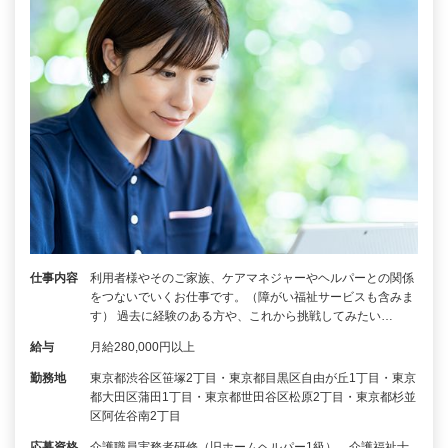
仕事内容
利用者様やそのご家族、ケアマネジャーやヘルパーとの関係
をつないでいくお仕事です。（障がい福祉サービスも含みま
す） 過去に経験のある方や、これから挑戦してみたい…
給与
月給280,000円以上
勤務地
東京都渋谷区笹塚2丁目・東京都目黒区自由が丘1丁目・東京
都大田区蒲田1丁目・東京都世田谷区松原2丁目・東京都杉並
区阿佐谷南2丁目
応募資格
介護職員実務者研修（旧ホームヘルパー1級）、介護福祉士