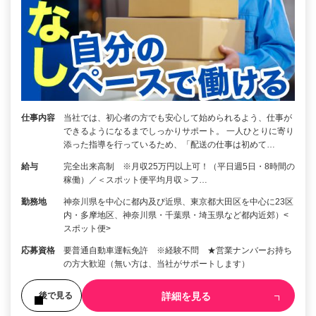
仕事内容
当社では、初心者の方でも安心して始められるよう、仕事が
できるようになるまでしっかりサポート。 一人ひとりに寄り
添った指導を行っているため、「配送の仕事は初めて…
給与
完全出来高制 ※月収25万円以上可！（平日週5日・8時間の
稼働）／＜スポット便平均月収＞フ…
勤務地
神奈川県を中心に都内及び近県、東京都大田区を中心に23区
内・多摩地区、神奈川県・千葉県・埼玉県など都内近郊）<
スポット便>
応募資格
要普通自動車運転免許 ※経験不問 ★営業ナンバーお持ち
の方大歓迎（無い方は、当社がサポートします）
詳細を見る
後で見る