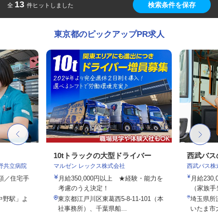
13
検索条件を保存
全
件ヒットしました
東京都のピックアップPR求人
10tトラックの大型ドライバー
西武バス
野共立病院
マルゼン レックス株式会社
西武バス株
定額／住宅手
月給350,000円以上 ★経験・能力を
月給230
考慮のうえ決定！
（家族手
中野駅」よ
東京都江戸川区東葛西5-8-11-101（本
埼玉県所
社事務所）、千葉県船...
いたま市