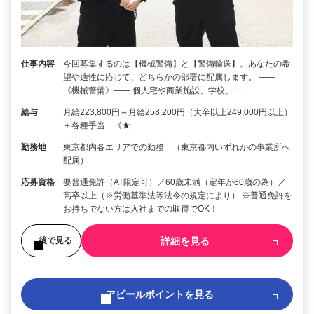
仕事内容
今回募集するのは【機械警備】と【警備輸送】。あなたの希
望や適性に応じて、どちらかの部署に配属します。 ――
《機械警備》―― 個人宅や商業施設、学校、一…
給与
月給223,800円～月給258,200円（大卒以上249,000円以上）
＋各種手当 《★…
勤務地
東京都内各エリアでの勤務 （東京都内いずれかの事業所へ
配属）
応募資格
要普通免許（AT限定可）／60歳未満（定年が60歳の為）／
高卒以上（※労働基準法等法令の規定により） ※普通免許を
お持ちでない方は入社までの取得でOK！
詳細を見る
後で見る
アピールポイントを見る