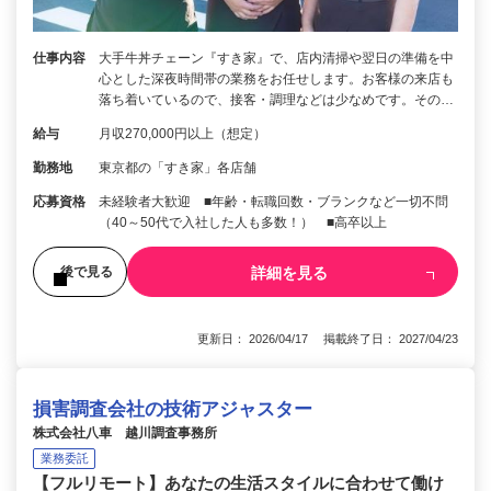
仕事内容
大手牛丼チェーン『すき家』で、店内清掃や翌日の準備を中
心とした深夜時間帯の業務をお任せします。お客様の来店も
落ち着いているので、接客・調理などは少なめです。その…
給与
月収270,000円以上（想定）
勤務地
東京都の「すき家」各店舗
応募資格
未経験者大歓迎 ■年齢・転職回数・ブランクなど一切不問
（40～50代で入社した人も多数！） ■高卒以上
詳細を見る
後で見る
更新日： 2026/04/17 掲載終了日： 2027/04/23
損害調査会社の技術アジャスター
株式会社八車 越川調査事務所
業務委託
【フルリモート】あなたの生活スタイルに合わせて働け