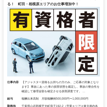
る！ 町田・相模原エリアのお仕事増加中！
仕事内容
【アジャスター資格をお持ちの方のみ、ご応募の対象となり
ます】 事故にあった車の損害状態を鑑定し、事故の整合性を
確認して修理金額を確定させる損害調査です。 …
給与
報酬出来高制 月額報酬例500,000円〜1,000,000円
勤務地
千葉県山武郡横芝光町母子192-2（営業エリアは東京都内各