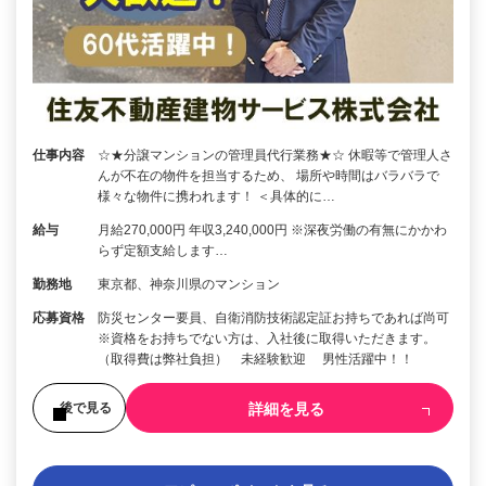
仕事内容
☆★分譲マンションの管理員代行業務★☆ 休暇等で管理人さ
んが不在の物件を担当するため、 場所や時間はバラバラで
様々な物件に携われます！ ＜具体的に…
給与
月給270,000円 年収3,240,000円 ※深夜労働の有無にかかわ
らず定額支給します…
勤務地
東京都、神奈川県のマンション
応募資格
防災センター要員、自衛消防技術認定証お持ちであれば尚可
※資格をお持ちでない方は、入社後に取得いただきます。
（取得費は弊社負担） 未経験歓迎 男性活躍中！！
詳細を見る
後で見る