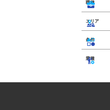
職種
エリア
条件
業種