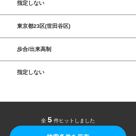
指定しない
東京都23区(世田谷区)
歩合/出来高制
指定しない
5
全
件ヒットしました