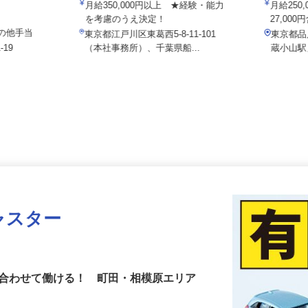
マルゼン レックス株式会社
015a
月給350,000円以上 ★経験・能力
月給2
を考慮のうえ決定！
27,00
＋その他手当
東京都江戸川区東葛西5-8-11-101
東京都
‐19
（本社事務所）、千葉県船...
蔵小山
ャスター
に合わせて働ける！ 町田・相模原エリア