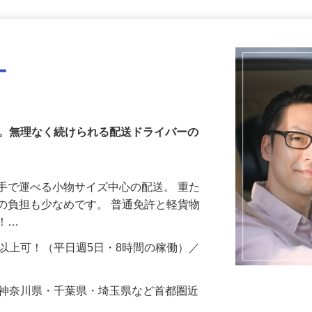
更新日： 2026/07/08 掲載終了日： 2026/10/02
ー
へ。無理なく続けられる配送ドライバーの
手で運べる小物サイズ中心の配送。 重た
の負担も少なめです。 普通免許と軽貨物
能！…
円以上可！（平日週5日・8時間の稼働）／
…