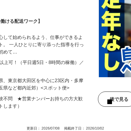
務
しく働ける配送ワーク】
安心して始められるよう、仕事ができるよ
ト。 一人ひとりに寄り添った指導を行っ
は初めて…
円以上可！（平日週5日・8時間の稼働）／
…
県、東京都大田区を中心に23区内・多摩
玉県など都内近郊）<スポット便>
経験不問 ★営業ナンバーお持ちの方大歓
後で見
ートします）