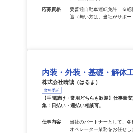
勤務地
東京都大田区を中心に23区
郊（直行直帰）
応募資格
要普通自動車運転免許 ※
迎（無い方は、当社がサポ
内装・外装・基礎・解体
株式会社晴誠（はるま）
業務委託
【手間請け・常用どちらも歓迎】仕事量
集！日払い・週払い相談可。