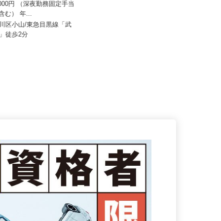
50,000円 （深夜勤務固定手当
株式会社 フジデン運送
0円含む） 年...
月給262,000円以上＋その他手当
品川区小山/東急目黒線「武
駅」徒歩2分
東京都葛飾区西水元3‐31‐19