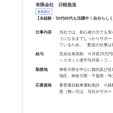
小物サイズ荷物の配送業
有限会社 日軽急送
業務委託
【未経験・50代60代も活躍中！自分ら
仕事内容
当社では、初心者の方でも
うになるまでしっかりサポー
ているため、「配送の仕事
給与
完全出来高制 ※月収25万
＜スポット便平均月収＞フ
勤務地
神奈川県を中心に都内及び近
地区、神奈川県・千葉県・埼
応募資格
要普通自動車運転免許 ※
迎（無い方は、当社がサポ