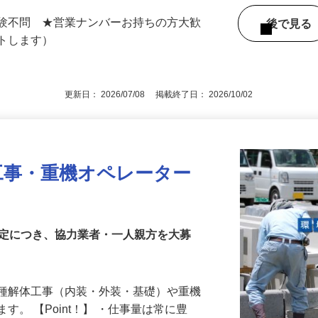
・神奈川県・千葉県・埼玉県など首都圏近
経験不問 ★営業ナンバーお持ちの方大歓
後で見
ートします）
更新日： 2026/07/08 掲載終了日： 2026/10/02
工事・重機オペレーター
安定につき、協力業者・一人親方を大募