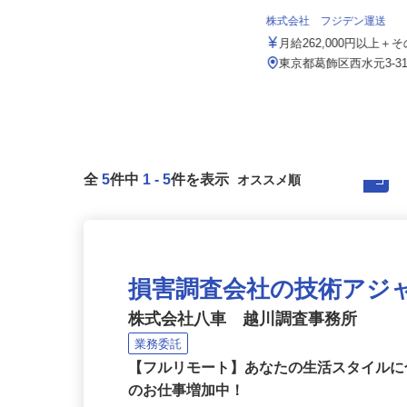
015a
月給250,000円 （深夜勤務固定手当
株式会社 フジデン運送
27,000円含む） 年...
月給262,000円以上
東京都品川区小山/東急目黒線「武
蔵小山駅」徒歩2分
東京都葛飾区西水元3‐31
全
5
件中
1
-
5
件を表示
損害調査会社の技術アジ
株式会社八車 越川調査事務所
業務委託
【フルリモート】あなたの生活スタイル