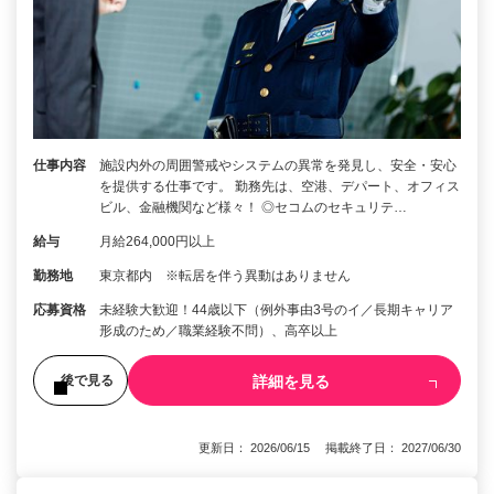
仕事内容
施設内外の周囲警戒やシステムの異常を発見し、安全・安心
を提供する仕事です。 勤務先は、空港、デパート、オフィス
ビル、金融機関など様々！ ◎セコムのセキュリテ…
給与
月給264,000円以上
勤務地
東京都内 ※転居を伴う異動はありません
応募資格
未経験大歓迎！44歳以下（例外事由3号のイ／長期キャリア
形成のため／職業経験不問）、高卒以上
詳細を見る
後で見る
更新日： 2026/06/15 掲載終了日： 2027/06/30