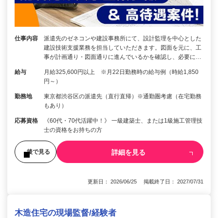
仕事内容
派遣先のゼネコンや建設事務所にて、設計監理を中心とした
建設技術支援業務を担当していただきます。図面を元に、工
事が計画通り・図面通りに進んでいるかを確認し、必要に…
給与
月給325,600円以上 ※月22日勤務時の給与例（時給1,850
円～）
勤務地
東京都渋谷区の派遣先（直行直帰）※通勤圏考慮（在宅勤務
もあり）
応募資格
《60代・70代活躍中！》 一級建築士、または1級施工管理技
士の資格をお持ちの方
詳細を見る
後で見る
更新日： 2026/06/25 掲載終了日： 2027/07/31
木造住宅の現場監督/経験者