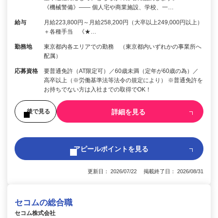
《機械警備》―― 個人宅や商業施設、学校、一…
給与
月給223,800円～月給258,200円（大卒以上249,000円以上）
＋各種手当 《★…
勤務地
東京都内各エリアでの勤務 （東京都内いずれかの事業所へ
配属）
応募資格
要普通免許（AT限定可）／60歳未満（定年が60歳の為）／
高卒以上（※労働基準法等法令の規定により） ※普通免許を
お持ちでない方は入社までの取得でOK！
詳細を見る
後で見る
アピールポイントを見る
更新日： 2026/07/22 掲載終了日： 2026/08/31
セコムの総合職
セコム株式会社