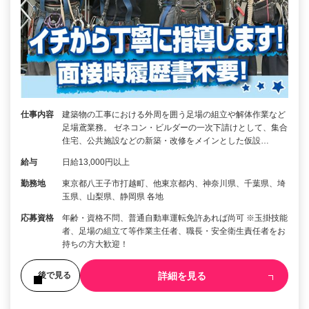
仕事内容
建築物の工事における外周を囲う足場の組立や解体作業など
足場鳶業務。 ゼネコン・ビルダーの一次下請けとして、集合
住宅、公共施設などの新築・改修をメインとした仮設…
給与
日給13,000円以上
勤務地
東京都八王子市打越町、他東京都内、神奈川県、千葉県、埼
玉県、山梨県、静岡県 各地
応募資格
年齢・資格不問、普通自動車運転免許あれば尚可 ※玉掛技能
者、足場の組立て等作業主任者、職長・安全衛生責任者をお
持ちの方大歓迎！
詳細を見る
後で見る