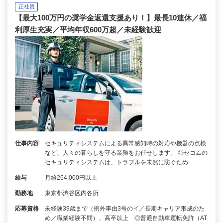
正社員
【最大100万円の奨学金返還支援あり！】最長10連休／福
利厚生充実／平均年収600万超／未経験歓迎
仕事内容
セキュリティシステムによる異常感知時の対応や機器の点検
など、人々の暮らしを守る業務をお任せします。 ◎セコムの
セキュリティシステムは、トラブルを未然に防ぐため…
給与
月給264,000円以上
勤務地
東京都渋谷区内各所
応募資格
未経験39歳まで（例外事由3号のイ／長期キャリア形成のた
め／職業経験不問）、高卒以上 ◎普通自動車運転免許（AT