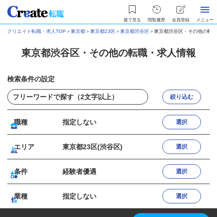
後で見る
閲覧履歴
会員登録
メニュー
クリエイト転職・求人TOP
＞
東京都
＞
東京都23区
＞
東京都渋谷区
＞
東京都渋谷区・その他の転職
東京都渋谷区・その他の転職・求人情報
検索条件の設定
絞り込む
職種
指定しない
選択
エリア
東京都23区(渋谷区)
選択
条件
経験者優遇
選択
業種
指定しない
選択