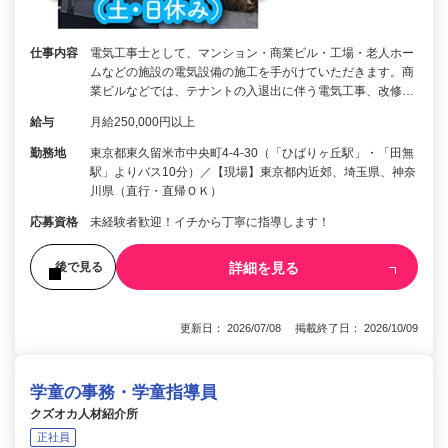
仕事内容
電気工事士として、マンション・商業ビル・工場・老人ホー
ムなどの施設の電気設備の施工を手がけていただきます。商
業ビルなどでは、テナントの入退出に伴う電気工事、改修…
給与
月給250,000円以上
勤務地
東京都東久留米市中央町4-4-30（「ひばりヶ丘駅」・「田無
駅」よりバス10分）／【現場】東京都内近郊、埼玉県、神奈
川県（直行・直帰ＯＫ）
応募資格
未経験者歓迎！イチから丁寧に指導します！
詳細を見る
後で見る
更新日： 2026/07/08 掲載終了日： 2026/10/09
学童の事務・学童指導員
クズオカ人材紹介所
正社員