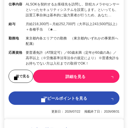
仕事内容
ALSOKを契約するお客様先を訪問し、防犯カメラやセンサー
といったセキュリティシステムを設置します。といっても、
設置工事自体は基本的に協力業者が行うため、あなた…
給与
月給218,300円～月給252,700円（大卒以上243,500円以上）
＋各種手当 《★…
勤務地
東京都内各エリアでの勤務 （東京都内いずれかの事業所へ
配属）
応募資格
要普通免許（AT限定可）／60歳未満（定年が60歳の為）／
高卒以上（※労働基準法等法令の規定により） ※普通免許を
お持ちでない方は入社までの取得でOK！
詳細を見る
後で見る
アピールポイントを見る
更新日： 2026/07/22 掲載終了日： 2026/08/31