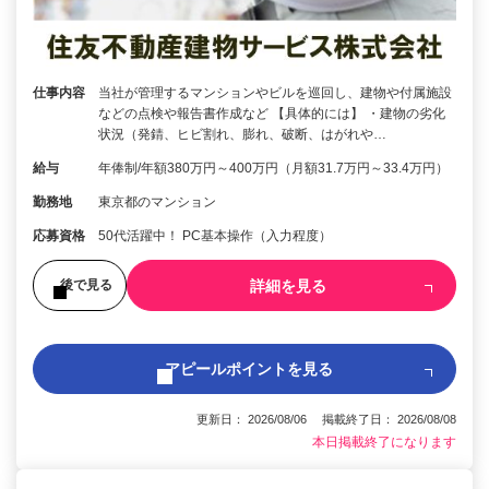
仕事内容
当社が管理するマンションやビルを巡回し、建物や付属施設
などの点検や報告書作成など 【具体的には】 ・建物の劣化
状況（発錆、ヒビ割れ、膨れ、破断、はがれや…
給与
年俸制/年額380万円～400万円（月額31.7万円～33.4万円）
勤務地
東京都のマンション
応募資格
50代活躍中！ PC基本操作（入力程度）
詳細を見る
後で見る
アピールポイントを見る
更新日： 2026/08/06 掲載終了日： 2026/08/08
本日掲載終了になります