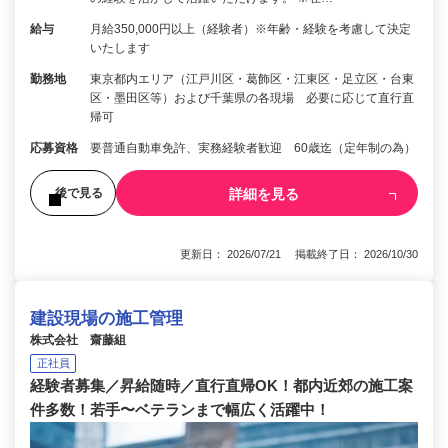
給与
月給350,000円以上（経験者）※年齢・経験を考慮して決定
いたします
勤務地
東京都内エリア（江戸川区・葛飾区・江東区・足立区・台東
区・墨田区等）および千葉県の各現場 必要に応じて直行直
帰可
応募資格
要普通自動車免許、実務経験者歓迎 60歳迄（定年制の為）
詳細を見る
後で見る
更新日： 2026/07/21 掲載終了日： 2026/10/30
建設現場の施工管理
株式会社 齋藤組
正社員
経験者募集／昇給随時／直行直帰OK！都内近郊の施工案
件多数！若手〜ベテランまで幅広く活躍中！