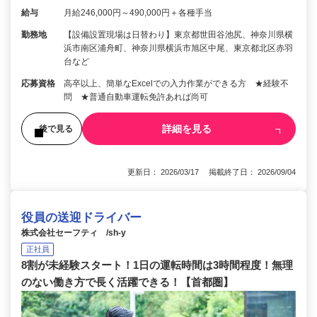
給与
月給246,000円～490,000円＋各種手当
勤務地
【設備設置現場は日替わり】東京都世田谷池尻、神奈川県横
浜市南区浦舟町、神奈川県横浜市旭区中尾、東京都北区赤羽
台など
応募資格
高卒以上、簡単なExcelでの入力作業ができる方 ★経験不
問 ★普通自動車運転免許あれば尚可
詳細を見る
後で見る
更新日： 2026/03/17 掲載終了日： 2026/09/04
役員の送迎ドライバー
株式会社セーフティ /sh-y
正社員
8割が未経験スタート！1日の運転時間は3時間程度！無理
のない働き方で長く活躍できる！【首都圏】