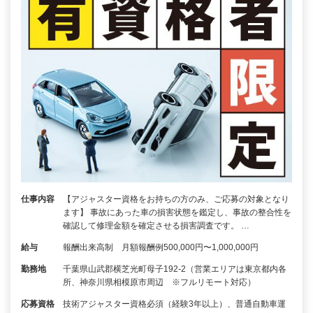
仕事内容
【アジャスター資格をお持ちの方のみ、ご応募の対象となり
ます】 事故にあった車の損害状態を鑑定し、事故の整合性を
確認して修理金額を確定させる損害調査です。 …
給与
報酬出来高制 月額報酬例500,000円〜1,000,000円
勤務地
千葉県山武郡横芝光町母子192-2（営業エリアは東京都内各
所、神奈川県相模原市周辺 ※フルリモート対応）
応募資格
技術アジャスター資格必須（経験3年以上）、普通自動車運