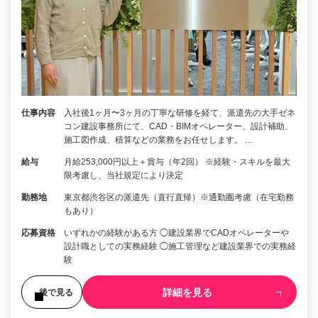
仕事内容
入社後1ヶ月〜3ヶ月の丁寧な研修を経て、派遣先の大手ゼネ
コン建設事務所にて、CAD・BIMオペレーター、設計補助、
施工図作成、積算などの業務をお任せします。 …
給与
月給253,000円以上＋賞与（年2回） ※経験・スキルを最大
限考慮し、当社規定により決定
勤務地
東京都渋谷区の派遣先（直行直帰）※通勤圏考慮（在宅勤務
もあり）
応募資格
いずれかの経験がある方 ◯建設業界でCADオペレーターや
設計職としての実務経験 ◯施工管理など建設業界での実務経
験
詳細を見る
後で見る