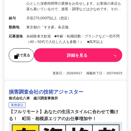
心とした深夜時間帯の業務をお任せします。お客様の来店も
落ち着いているので、接客・調理などは少なめです。その…
給与
月収270,000円以上（想定）
勤務地
東京都の「すき家」各店舗
応募資格
未経験者大歓迎 ■年齢・転職回数・ブランクなど一切不問
（40～50代で入社した人も多数！） ■高卒以上
詳細を見る
後で見る
更新日： 2026/04/17 掲載終了日： 2027/04/23
損害調査会社の技術アジャスター
株式会社八車 越川調査事務所
業務委託
【フルリモート】あなたの生活スタイルに合わせて働け
る！ 町田・相模原エリアのお仕事増加中！