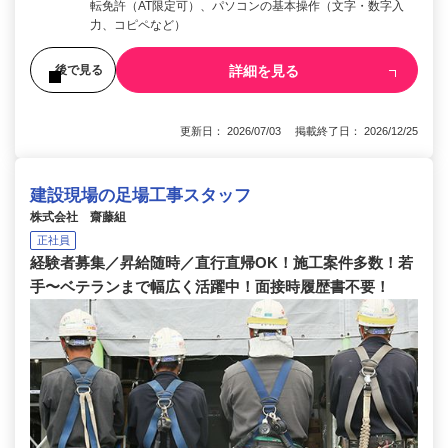
転免許（AT限定可）、パソコンの基本操作（文字・数字入
力、コピペなど）
詳細を見る
後で見る
更新日： 2026/07/03 掲載終了日： 2026/12/25
建設現場の足場工事スタッフ
株式会社 齋藤組
正社員
経験者募集／昇給随時／直行直帰OK！施工案件多数！若
手〜ベテランまで幅広く活躍中！面接時履歴書不要！