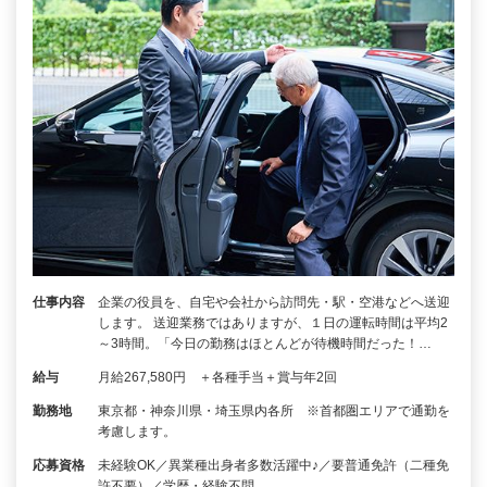
仕事内容
企業の役員を、自宅や会社から訪問先・駅・空港などへ送迎
します。 送迎業務ではありますが、１日の運転時間は平均2
～3時間。「今日の勤務はほとんどが待機時間だった！…
給与
月給267,580円 ＋各種手当＋賞与年2回
勤務地
東京都・神奈川県・埼玉県内各所 ※首都圏エリアで通勤を
考慮します。
応募資格
未経験OK／異業種出身者多数活躍中♪／要普通免許（二種免
許不要）／学歴・経験不問