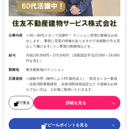
仕事内容
☆40～60代スタッフ活躍中！ マンション管理の業務をお任
せします。 事前に充実の研修がありますので未経験の方も安
心して働けます♪ ☆ご希望の勤務地などを…
給与
月給236,000円～270,000円 （深夜固定手当25,000～29,000
円を含む）
勤務地
東京都各地のマンション
応募資格
☆経験不問（物件によりPC操作あり）・防災センター要員
・自衛消防業務講習 ・自衛消防技術認定など ※資格をお持
ちでない方は、入社後に取得いただきます。
詳細を見る
後で見る
アピールポイントを見る