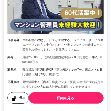
仕事内容
住友不動産建物サービスが管理する、 ファミリー層・ビジネ
スパーソンの方を中心とした、分譲マンションの管理人さん
業務をお任せします。 ＜具体的には＞ □…
給与
月給250,000円 （深夜勤務固定手当27,000円含む） 年収3,0
00,000円 ※…
勤務地
東京都渋谷区恵比寿/JR「恵比寿駅」徒歩7分、東京メトロ日
比谷線「恵比寿駅」徒歩7分
応募資格
男性活躍中！【尚可】防災センター要員 自衛消防技術認定※
お持ちでない方には入社後に取得していただきます
詳細を見る
後で見る