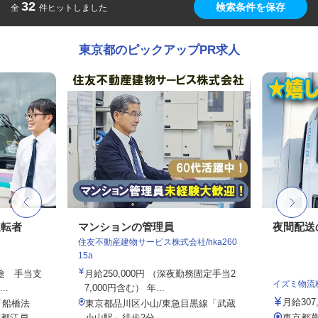
32
検索条件を保存
全
件ヒットしました
東京都のピックアップPR求人
運転者
マンションの管理員
夜間配送
住友不動産建物サービス株式会社/hka260
15a
別途 手当支
月給250,000円 （深夜勤務固定手当2
イズミ物流
..
7,000円含む） 年...
月給307
「船橋法
東京都品川区小山/東急目黒線「武蔵
江戸...
小山駅」徒歩2分
東京都葛飾