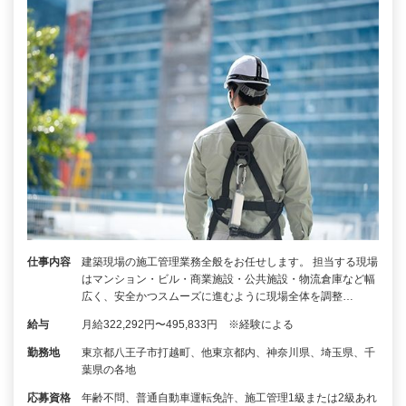
仕事内容
建築現場の施工管理業務全般をお任せします。 担当する現場
はマンション・ビル・商業施設・公共施設・物流倉庫など幅
広く、安全かつスムーズに進むように現場全体を調整…
給与
月給322,292円〜495,833円 ※経験による
勤務地
東京都八王子市打越町、他東京都内、神奈川県、埼玉県、千
葉県の各地
応募資格
年齢不問、普通自動車運転免許、施工管理1級または2級あれ