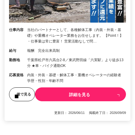
仕事内容
当社のパートナーとして、各種解体工事（内装・外装・基
礎）や重機オペレーター業務をお任せします。 【Point！】
・仕事量は常に豊富！ 営業活動なしで問…
給与
報酬 完全出来高制
勤務地
千葉県松戸市六高台2-8／東武野田線「六実駅」より徒歩13
分 ★車・バイク通勤OK
応募資格
内装・外装・基礎・解体工事・重機オペレーターの経験者
学歴・性別・年齢不問
詳細を見る
後で見る
更新日： 2026/06/11 掲載終了日： 2026/09/09
1