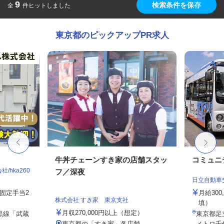
9
検索条件を保存
全
件ヒットしました
東京都のピックアップPR求人
牛丼チェーンすき家の店舗スタッ
コミュニ
hka260
フ／深夜
日立自動車
務固定手当2
月給30
株式会社 すき家 東京支社
填）
月収270,000円以上（想定）
黒線「武蔵
東京都足立
東京都の「すき家」各店舗
メトロ千代