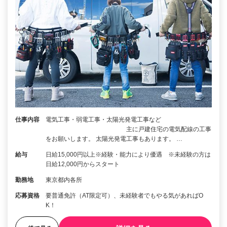
仕事内容
電気工事・弱電工事・太陽光発電工事など
主に戸建住宅の電気配線の工事
をお願いします。 太陽光発電工事もあります。 …
給与
日給15,000円以上※経験・能力により優遇 ※未経験の方は
日給12,000円からスタート
勤務地
東京都内各所
応募資格
要普通免許（AT限定可）、未経験者でもやる気があればO
K！