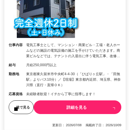
仕事内容
電気工事士として、マンション・商業ビル・工場・老人ホー
ムなどの施設の電気設備の施工を手がけていただきます。商
業ビルなどでは、テナントの入退出に伴う電気工事、改修…
給与
月給250,000円以上
勤務地
東京都東久留米市中央町4-4-30（「ひばりヶ丘駅」・「田無
駅」よりバス10分）／【現場】東京都内近郊、埼玉県、神奈
川県（直行・直帰ＯＫ）
応募資格
未経験者歓迎！イチから丁寧に指導します！
詳細を見る
後で見る
更新日： 2026/07/08 掲載終了日： 2026/10/09