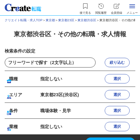
後で見る
閲覧履歴
会員登録
メニュー
クリエイト転職・求人TOP
＞
東京都
＞
東京都23区
＞
東京都渋谷区
＞
東京都渋谷区・その他の転職
東京都渋谷区・その他の転職・求人情報
検索条件の設定
絞り込む
職種
指定しない
選択
エリア
東京都23区(渋谷区)
選択
条件
職場体験・見学
選択
業種
指定しない
選択