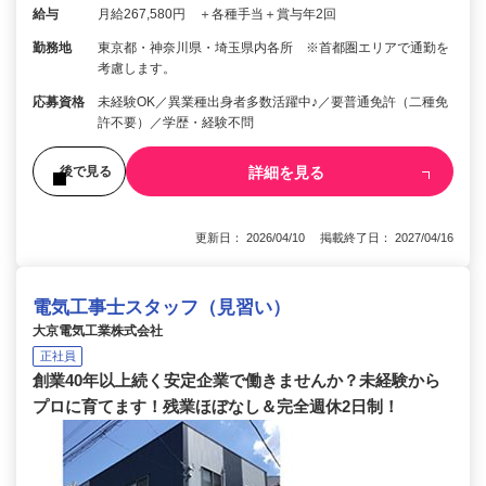
給与
月給267,580円 ＋各種手当＋賞与年2回
勤務地
東京都・神奈川県・埼玉県内各所 ※首都圏エリアで通勤を
考慮します。
応募資格
未経験OK／異業種出身者多数活躍中♪／要普通免許（二種免
許不要）／学歴・経験不問
詳細を見る
後で見る
更新日： 2026/04/10 掲載終了日： 2027/04/16
電気工事士スタッフ（見習い）
大京電気工業株式会社
正社員
創業40年以上続く安定企業で働きませんか？未経験から
プロに育てます！残業ほぼなし＆完全週休2日制！