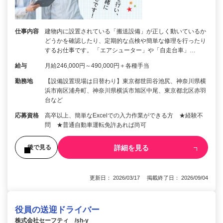
仕事内容
建物内に設置されている「搬送設備」が正しく動いているか
どうかを確認したり、定期的な点検や簡単な修理を行ったり
するお仕事です。 「エアシューター」や「自走台車」…
給与
月給246,000円～490,000円＋各種手当
勤務地
【設備設置現場は日替わり】東京都世田谷池尻、神奈川県横
浜市南区浦舟町、神奈川県横浜市旭区中尾、東京都北区赤羽
台など
応募資格
高卒以上、簡単なExcelでの入力作業ができる方 ★経験不
問 ★普通自動車運転免許あれば尚可
詳細を見る
後で見る
更新日： 2026/03/17 掲載終了日： 2026/09/04
役員の送迎ドライバー
株式会社セーフティ /sh-y