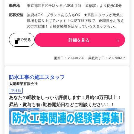
勤務地
東京都渋谷区千駄ケ谷／JR山手線「原宿駅」より徒歩10分
応募資格
無資格OK・ブランクある方もOK ★男性スタッフが元気に
職場を盛り上げています！☆現在非正規で、正職員をお考え
の方大歓迎！ ☆接客経験を活かしているスタッフもい…
詳細を見る
後で見る
更新日： 2026/06/26 掲載終了日： 2027/04/02
防水工事の施工スタッフ
太陽産業有限会社
正社員
あなたの経験をしっかり評価します！月給40万円以上！
昇給・賞与も有♪勤務開始日などご相談ください！！