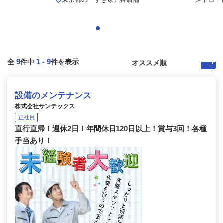
9
1
-
9
全
件中
件を表示
設備のメンテナンス
株式会社サンテックス
正社員
直行直帰！週休2日！年間休日120日以上！賞与3回！各種
手当あり！