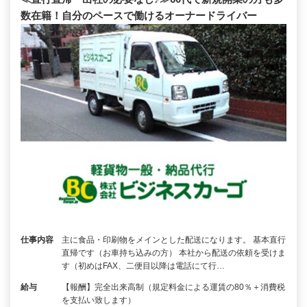
数在籍！自分のペースで働けるオーナードライバー
仕事内容
主に食品・印刷物をメインとした配送になります。 基本直行
直帰です（お車持ち込みの方） 本社から配送の依頼を受けま
す（初めはFAX、二便目以降は電話にて行…
給与
【報酬】完全出来高制（規定料金による運賃の80％＋消費税
を支払い致します）