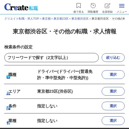
後で見る
閲覧履歴
会員登録
メニュー
クリエイト転職・求人TOP
＞
東京都
＞
東京都23区
＞
東京都渋谷区
＞
東京都渋谷区・その他の転職
東京都渋谷区・その他の転職・求人情報
検索条件の設定
絞り込む
ドライバー(ドライバー(普通免
職種
選択
許・準中型免許・中型免許))
エリア
東京都23区(渋谷区)
選択
条件
指定しない
選択
業種
指定しない
選択