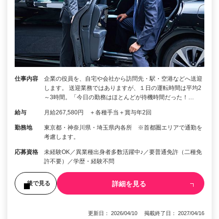
仕事内容
企業の役員を、自宅や会社から訪問先・駅・空港などへ送迎
します。 送迎業務ではありますが、１日の運転時間は平均2
～3時間。「今日の勤務はほとんどが待機時間だった！…
給与
月給267,580円 ＋各種手当＋賞与年2回
勤務地
東京都・神奈川県・埼玉県内各所 ※首都圏エリアで通勤を
考慮します。
応募資格
未経験OK／異業種出身者多数活躍中♪／要普通免許（二種免
許不要）／学歴・経験不問
詳細を見る
後で見る
更新日： 2026/04/10 掲載終了日： 2027/04/16