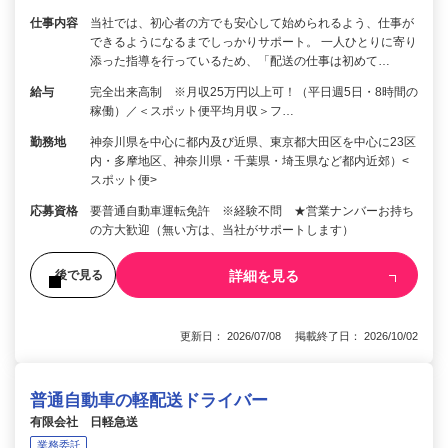
仕事内容
当社では、初心者の方でも安心して始められるよう、仕事が
できるようになるまでしっかりサポート。 一人ひとりに寄り
添った指導を行っているため、「配送の仕事は初めて…
給与
完全出来高制 ※月収25万円以上可！（平日週5日・8時間の
稼働）／＜スポット便平均月収＞フ…
勤務地
神奈川県を中心に都内及び近県、東京都大田区を中心に23区
内・多摩地区、神奈川県・千葉県・埼玉県など都内近郊）<
スポット便>
応募資格
要普通自動車運転免許 ※経験不問 ★営業ナンバーお持ち
の方大歓迎（無い方は、当社がサポートします）
詳細を見る
後で見る
更新日： 2026/07/08 掲載終了日： 2026/10/02
普通自動車の軽配送ドライバー
有限会社 日軽急送
業務委託