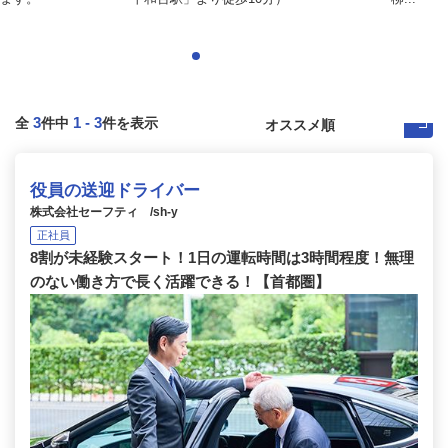
3
1
-
3
全
件中
件を表示
役員の送迎ドライバー
株式会社セーフティ /sh-y
正社員
8割が未経験スタート！1日の運転時間は3時間程度！無理
のない働き方で長く活躍できる！【首都圏】