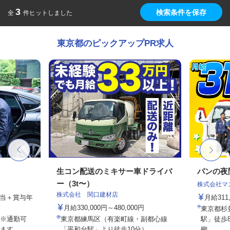
3
検索条件を保存
全
件ヒットしました
東京都のピックアップPR求人
生コン配送のミキサー車ドライバ
パンの夜
ー（3t〜）
株式会社マ
株式会社 関口建材店
手当＋賞与年
月給311
月給330,000円～480,000円
東京都杉
※通勤可
東京都練馬区（有楽町線・副都心線
駅」徒歩
ます。
「平和台駅」より徒歩10分）
柳...