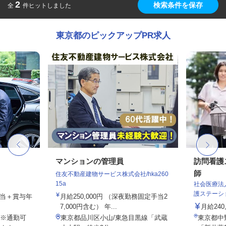
2
検索条件を保存
全
件ヒットしました
東京都のピックアップPR求人
マンションの管理員
訪問看護
師
住友不動産建物サービス株式会社/hka260
15a
社会医療法
護ステーシ
手当＋賞与年
月給250,000円 （深夜勤務固定手当2
7,000円含む） 年...
月給240
※通勤可
東京都品川区小山/東急目黒線「武蔵
東京都中