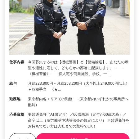
仕事内容
今回募集するのは【機械警備】と【警備輸送】。あなたの希
望や適性に応じて、どちらかの部署に配属します。 ――
《機械警備》―― 個人宅や商業施設、学校、一…
給与
月給223,800円～月給258,200円（大卒以上249,000円以上）
＋各種手当 《★…
勤務地
東京都内各エリアでの勤務 （東京都内いずれかの事業所へ
配属）
応募資格
要普通免許（AT限定可）／60歳未満（定年が60歳の為）／
高卒以上（※労働基準法等法令の規定により） ※普通免許を
お持ちでない方は入社までの取得でOK！