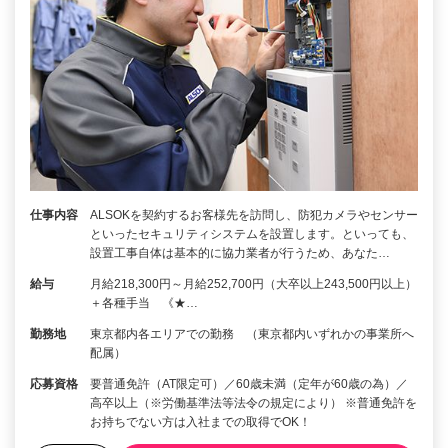
仕事内容
ALSOKを契約するお客様先を訪問し、防犯カメラやセンサー
といったセキュリティシステムを設置します。といっても、
設置工事自体は基本的に協力業者が行うため、あなた…
給与
月給218,300円～月給252,700円（大卒以上243,500円以上）
＋各種手当 《★…
勤務地
東京都内各エリアでの勤務 （東京都内いずれかの事業所へ
配属）
応募資格
要普通免許（AT限定可）／60歳未満（定年が60歳の為）／
高卒以上（※労働基準法等法令の規定により） ※普通免許を
お持ちでない方は入社までの取得でOK！