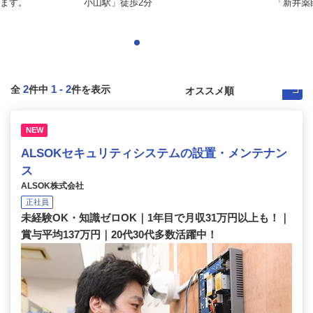
ます。
小山駅」徒歩2分
「新井薬
2
1
-
2
全
件中
件を表示
NEW
ALSOKセキュリティシステムの設置・メンテナン
ス
ALSOK株式会社
正社員
未経験OK・知識ゼロOK｜1年目で月収31万円以上も！｜
賞与平均137万円｜20代30代多数活躍中！