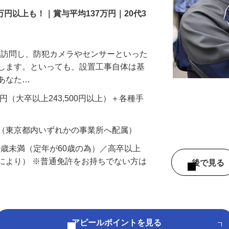
万円以上も！｜賞与平均137万円｜20代3
先を訪問し、防犯カメラやセンサーといった
置します。といっても、設置工事自体は基
、あなた…
700円（大卒以上243,500円以上）＋各種手
 （東京都内いずれかの事業所へ配属）
60歳未満（定年が60歳の為）／高卒以上
により） ※普通免許をお持ちでない方は
後で見