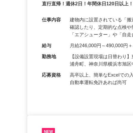
株式会社サンテックス
正社員
直行直帰！週休2日！年間休日120日以上
仕事内容
建物内に設置されている「
確認したり、定期的な点検
「エアシューター」や「自
給与
月給246,000円～490,00
勤務地
【設備設置現場は日替わり
浦舟町、神奈川県横浜市旭
応募資格
高卒以上、簡単なExcel
自動車運転免許あれば尚可