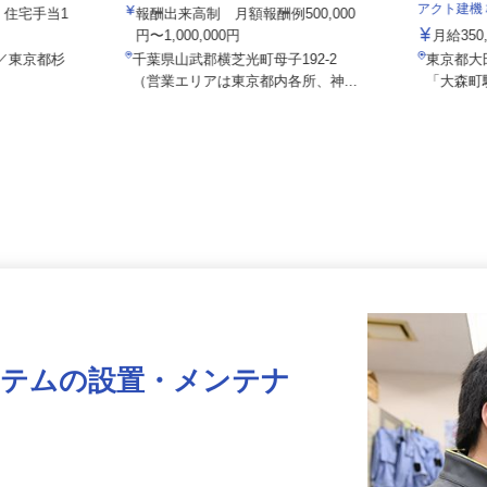
株式会社八車 越川調査事務所
アクト建
給）住宅手当1
報酬出来高制 月額報酬例500,000
円〜1,000,000円
月給35
-7／東京都杉
千葉県山武郡横芝光町母子192-2
東京都
（営業エリアは東京都内各所、神...
「大森
ステムの設置・メンテナ