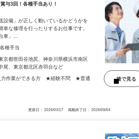
！賞与3回！各種手当あり！
搬送設備」が正しく動いているかどうかを
や簡単な修理を行ったりするお仕事です。
走台車」…
0円＋各種手当
】東京都世田谷池尻、神奈川県横浜市南区
区中尾、東京都北区赤羽台など
での入力作業ができる方 ★経験不問 ★普通
後で見
更新日： 2026/03/17 掲載終了日： 2026/09/04