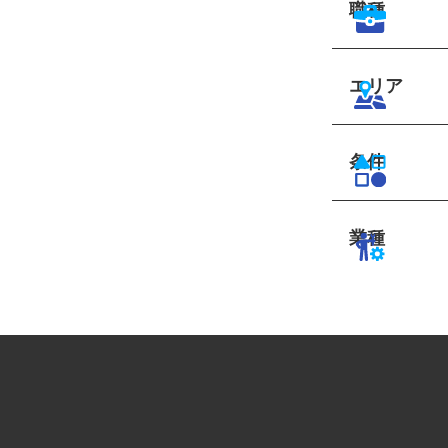
職種
エリア
条件
業種