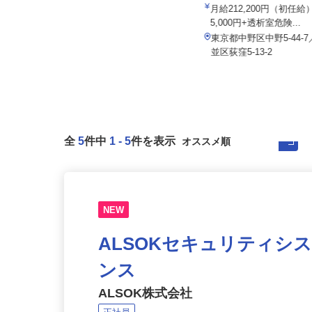
院
アクト建機 株式会社
月給212,200円（初任
月給350,000円～450,000円以上
5,000円+透析室危険...
東京都大田区大森東5-18-2（京急線
東京都中野区中野5-44
「大森町駅」より徒歩13分...
並区荻窪5-13-2
全
5
件中
1
-
5
件を表示
NEW
ALSOKセキュリティシ
ンス