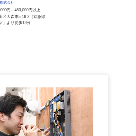
院
機 株式会社
月給212,200円（初任給）住宅手当1
0,000円～450,000円以上
5,000円+透析室危険...
大田区大森東5-18-2（京急線
東京都中野区中野5-44-7／東京都杉
町駅」より徒歩13分...
並区荻窪5-13-2