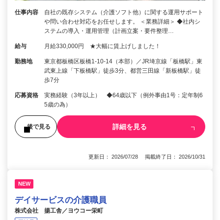
仕事内容
自社の既存システム（介護ソフト他）に関する運用サポート
や問い合わせ対応をお任せします。 ＜業務詳細＞ ◆社内シ
ステムの導入・運用管理（計画立案・要件整理…
給与
月給330,000円 ★大幅に賃上げしました！
勤務地
東京都板橋区板橋1-10-14（本部）／JR埼京線「板橋駅」東
武東上線「下板橋駅」徒歩3分、都営三田線「新板橋駅」徒
歩7分
応募資格
実務経験（3年以上） ◆64歳以下（例外事由1号：定年制6
5歳の為）
詳細を見る
後で見る
更新日： 2026/07/28 掲載終了日： 2026/10/31
NEW
デイサービスの介護職員
株式会社 揚工舎／ヨウコー栄町