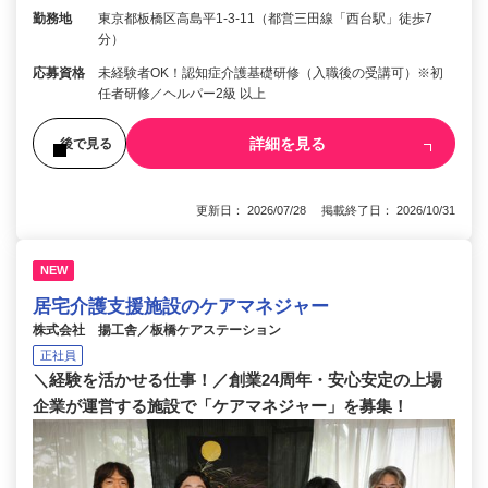
勤務地
東京都板橋区高島平1-3-11（都営三田線「西台駅」徒歩7
分）
応募資格
未経験者OK！認知症介護基礎研修（入職後の受講可）※初
任者研修／ヘルパー2級 以上
詳細を見る
後で見る
更新日： 2026/07/28 掲載終了日： 2026/10/31
NEW
居宅介護支援施設のケアマネジャー
株式会社 揚工舎／板橋ケアステーション
正社員
＼経験を活かせる仕事！／創業24周年・安心安定の上場
企業が運営する施設で「ケアマネジャー」を募集！