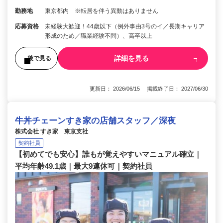
勤務地
東京都内 ※転居を伴う異動はありません
応募資格
未経験大歓迎！44歳以下（例外事由3号のイ／長期キャリア
形成のため／職業経験不問）、高卒以上
詳細を見る
後で見る
更新日： 2026/06/15 掲載終了日： 2027/06/30
牛丼チェーンすき家の店舗スタッフ／深夜
株式会社 すき家 東京支社
契約社員
【初めてでも安心】誰もが覚えやすいマニュアル確立｜
平均年齢49.1歳｜最大9連休可｜契約社員