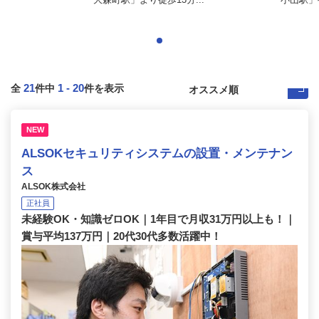
21
1
-
20
全
件中
件を表示
NEW
ALSOKセキュリティシステムの設置・メンテナン
ス
ALSOK株式会社
正社員
未経験OK・知識ゼロOK｜1年目で月収31万円以上も！｜
賞与平均137万円｜20代30代多数活躍中！