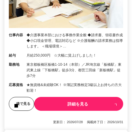
仕事内容
◆介護事業本部における事務作業全般 ◆請求書、領収書作成
◆小口現金管理、電話対応など ※介護報酬の請求業務は指導
します。 ＜職場環境＞…
給与
月給250,000円 ☆大幅に賃上げしました！
勤務地
東京都板橋区板橋1-10-14（本部）／JR埼京線「板橋駅」東
武東上線「下板橋駅」徒歩3分、都営三田線「新板橋駅」徒
歩7分
応募資格
★無資格&未経験OK！ ※簿記実務検定3級以上お持ちの方大
歓迎！
詳細を見る
後で見る
更新日： 2026/07/28 掲載終了日： 2026/10/31