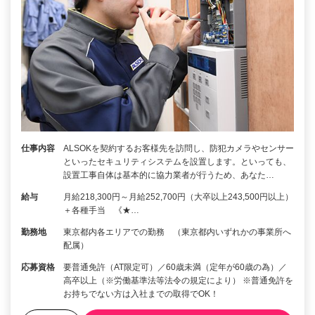
仕事内容
ALSOKを契約するお客様先を訪問し、防犯カメラやセンサー
といったセキュリティシステムを設置します。といっても、
設置工事自体は基本的に協力業者が行うため、あなた…
給与
月給218,300円～月給252,700円（大卒以上243,500円以上）
＋各種手当 《★…
勤務地
東京都内各エリアでの勤務 （東京都内いずれかの事業所へ
配属）
応募資格
要普通免許（AT限定可）／60歳未満（定年が60歳の為）／
高卒以上（※労働基準法等法令の規定により） ※普通免許を
お持ちでない方は入社までの取得でOK！