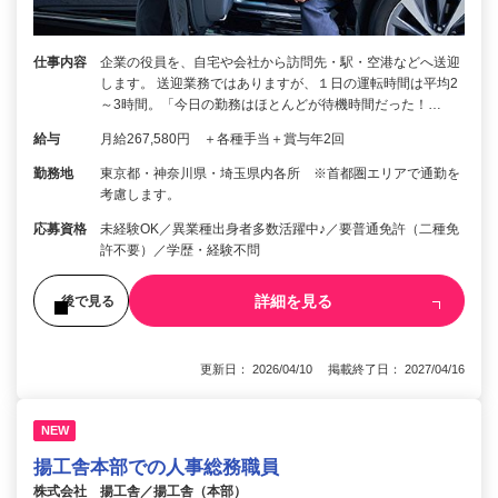
仕事内容
企業の役員を、自宅や会社から訪問先・駅・空港などへ送迎
します。 送迎業務ではありますが、１日の運転時間は平均2
～3時間。「今日の勤務はほとんどが待機時間だった！…
給与
月給267,580円 ＋各種手当＋賞与年2回
勤務地
東京都・神奈川県・埼玉県内各所 ※首都圏エリアで通勤を
考慮します。
応募資格
未経験OK／異業種出身者多数活躍中♪／要普通免許（二種免
許不要）／学歴・経験不問
詳細を見る
後で見る
更新日： 2026/04/10 掲載終了日： 2027/04/16
NEW
揚工舎本部での人事総務職員
株式会社 揚工舎／揚工舎（本部）