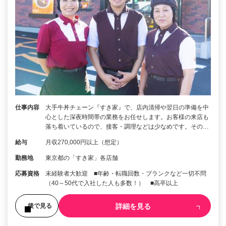
仕事内容
大手牛丼チェーン『すき家』で、店内清掃や翌日の準備を中
心とした深夜時間帯の業務をお任せします。お客様の来店も
落ち着いているので、接客・調理などは少なめです。その…
給与
月収270,000円以上（想定）
勤務地
東京都の「すき家」各店舗
応募資格
未経験者大歓迎 ■年齢・転職回数・ブランクなど一切不問
（40～50代で入社した人も多数！） ■高卒以上
詳細を見る
後で見る