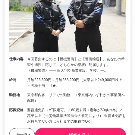
仕事内容
今回募集するのは【機械警備】と【警備輸送】。あなたの希
望や適性に応じて、どちらかの部署に配属します。 ――
《機械警備》―― 個人宅や商業施設、学校、一…
給与
月給223,800円～月給258,200円（大卒以上249,000円以上）
＋各種手当 《★…
勤務地
東京都内各エリアでの勤務 （東京都内いずれかの事業所へ
配属）
応募資格
要普通免許（AT限定可）／60歳未満（定年が60歳の為）／
高卒以上（※労働基準法等法令の規定により） ※普通免許を
お持ちでない方は入社までの取得でOK！