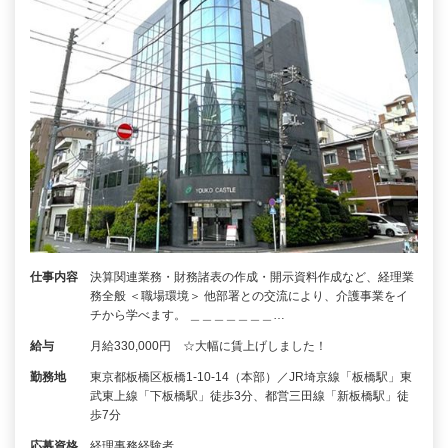
仕事内容
決算関連業務・財務諸表の作成・開示資料作成など、経理業
務全般 ＜職場環境＞ 他部署との交流により、介護事業をイ
チから学べます。 ＿＿＿＿＿＿＿…
給与
月給330,000円 ☆大幅に賃上げしました！
勤務地
東京都板橋区板橋1-10-14（本部）／JR埼京線「板橋駅」東
武東上線「下板橋駅」徒歩3分、都営三田線「新板橋駅」徒
歩7分
応募資格
経理事務経験者