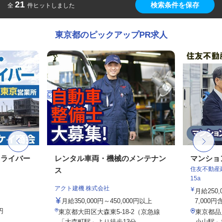
21
検索条件を保存
全
件ヒットしました
東京都のピックアップPR求人
ドライバー
レンタル車両・機械のメンテナン
マンショ
住友不動産建
ス
15a
アクト建機 株式会社
月給250
月給350,000円～450,000円以上
7,000円
円
東京都大田区大森東5-18-2（京急線
東京都品
「大森町駅」より徒歩13分...
小山駅」