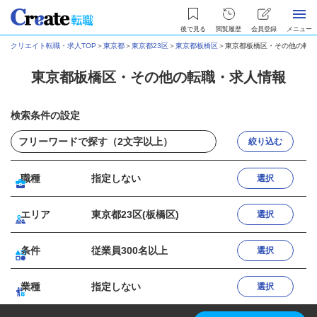
後で見る
閲覧履歴
会員登録
メニュー
クリエイト転職・求人TOP
＞
東京都
＞
東京都23区
＞
東京都板橋区
＞
東京都板橋区・その他の転職
東京都板橋区・その他の転職・求人情報
検索条件の設定
絞り込む
職種
指定しない
選択
エリア
東京都23区(板橋区)
選択
条件
従業員300名以上
選択
業種
指定しない
選択