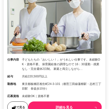
仕事内容
子どもたちの「おいしい！」がうれしい仕事です。未経験O
K・資格不要。 保育園給食の調理なので 16：30退勤・残業
なし・完全週休2日制。 家庭と両立しながら…
給与
月給220,500円以上
勤務地
東京都板橋区相生町24-3-101（都営三田線蓮根駅・志村三丁
目駅 各徒歩10分）
応募資格
未経験OK｜資格不要
詳細を見る
後で見る