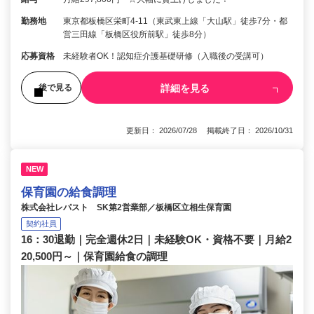
勤務地
東京都板橋区栄町4-11（東武東上線「大山駅」徒歩7分・都
営三田線「板橋区役所前駅」徒歩8分）
応募資格
未経験者OK！認知症介護基礎研修（入職後の受講可）
詳細を見る
後で見る
更新日： 2026/07/28 掲載終了日： 2026/10/31
NEW
保育園の給食調理
株式会社レパスト SK第2営業部／板橋区立相生保育園
契約社員
16：30退勤｜完全週休2日｜未経験OK・資格不要｜月給2
20,500円～｜保育園給食の調理