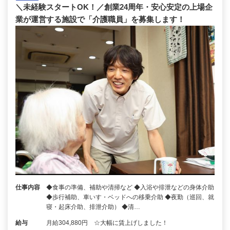
＼未経験スタートOK！／創業24周年・安心安定の上場企
業が運営する施設で「介護職員」を募集します！
仕事内容
◆食事の準備、補助や清掃など ◆入浴や排泄などの身体介助
◆歩行補助、車いす・ベッドへの移乗介助 ◆夜勤（巡回、就
寝・起床介助、排泄介助） ◆清…
給与
月給304,880円 ☆大幅に賃上げしました！