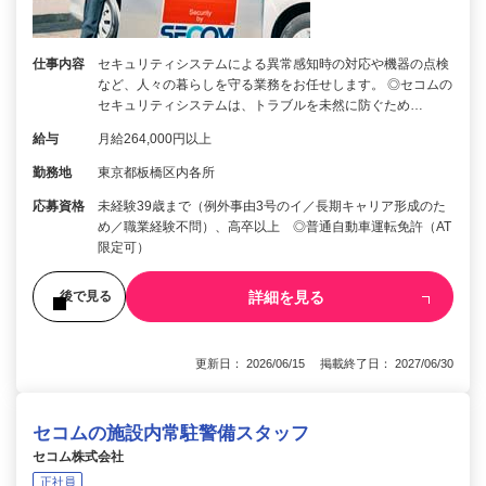
仕事内容
セキュリティシステムによる異常感知時の対応や機器の点検
など、人々の暮らしを守る業務をお任せします。 ◎セコムの
セキュリティシステムは、トラブルを未然に防ぐため…
給与
月給264,000円以上
勤務地
東京都板橋区内各所
応募資格
未経験39歳まで（例外事由3号のイ／長期キャリア形成のた
め／職業経験不問）、高卒以上 ◎普通自動車運転免許（AT
限定可）
詳細を見る
後で見る
更新日： 2026/06/15 掲載終了日： 2027/06/30
セコムの施設内常駐警備スタッフ
セコム株式会社
正社員