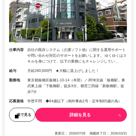
仕事内容
自社の既存システム（介護ソフト他）に関する運用サポート
や問い合わせ対応のサポートをお願いします。 ゆくゆくはス
キルを身につけて、以下の業務にもチャレンジしてい…
給与
月給280,000円 ★大幅に賃上げしました！
勤務地
東京都板橋区板橋1-10-14（本部）／JR埼京線「板橋駅」東
武東上線「下板橋駅」徒歩3分、都営三田線「新板橋駅」徒
歩7分
応募資格
学歴不問 ◆64歳以下（例外事由1号：定年制65歳の為）
詳細を見る
後で見る
更新日： 2026/07/28 掲載終了日： 2026/10/31