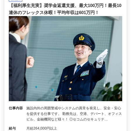
【福利厚生充実】奨学金返還支援、最大100万円！最長10
連休のフレックス休暇！平均年収は601万円！
仕事内容
施設内外の周囲警戒やシステムの異常を発見し、安全・安心
を提供する仕事です。 勤務先は、空港、デパート、オフィス
ビル、金融機関など様々！ ◎セコムのセキュリテ…
給与
月給264,000円以上