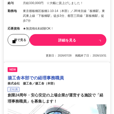
給与
月給330,000円 ☆大幅に賃上げしました！
勤務地
東京都板橋区板橋1-10-14（本部）／JR埼京線「板橋駅」東
武東上線「下板橋駅」徒歩3分、都営三田線「新板橋駅」徒
歩7分
応募資格
★無資格&未経験OK！
詳細を見る
後で見る
更新日： 2026/07/28 掲載終了日： 2026/10/31
NEW
揚工舎本部での経理事務職員
株式会社 揚工舎／揚工舎（本部）
正社員
創業24周年・安心安定の上場企業が運営する施設で「経
理事務職員」を募集します！