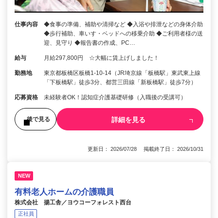
仕事内容
◆食事の準備、補助や清掃など ◆入浴や排泄などの身体介助
◆歩行補助、車いす・ベッドへの移乗介助 ◆ご利用者様の送
迎、見守り ◆報告書の作成、PC…
給与
月給297,800円 ☆大幅に賃上げしました！
勤務地
東京都板橋区板橋1-10-14（JR埼京線「板橋駅」東武東上線
「下板橋駅」徒歩3分、都営三田線「新板橋駅」徒歩7分）
応募資格
未経験者OK！認知症介護基礎研修（入職後の受講可）
詳細を見る
後で見る
更新日： 2026/07/28 掲載終了日： 2026/10/31
NEW
有料老人ホームの介護職員
株式会社 揚工舎／ヨウコーフォレスト西台
正社員