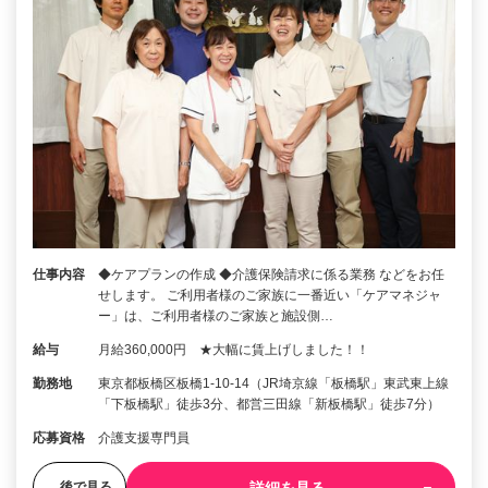
仕事内容
◆ケアプランの作成 ◆介護保険請求に係る業務 などをお任
せします。 ご利用者様のご家族に一番近い「ケアマネジャ
ー」は、ご利用者様のご家族と施設側…
給与
月給360,000円 ★大幅に賃上げしました！！
勤務地
東京都板橋区板橋1-10-14（JR埼京線「板橋駅」東武東上線
「下板橋駅」徒歩3分、都営三田線「新板橋駅」徒歩7分）
応募資格
介護支援専門員
詳細を見る
後で見る