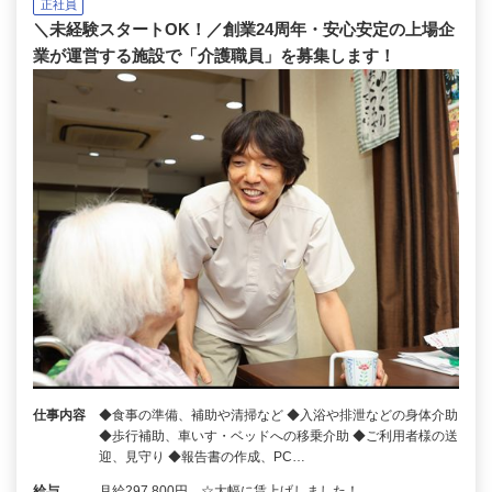
正社員
＼未経験スタートOK！／創業24周年・安心安定の上場企
業が運営する施設で「介護職員」を募集します！
仕事内容
◆食事の準備、補助や清掃など ◆入浴や排泄などの身体介助
◆歩行補助、車いす・ベッドへの移乗介助 ◆ご利用者様の送
迎、見守り ◆報告書の作成、PC…
給与
月給297,800円 ☆大幅に賃上げしました！