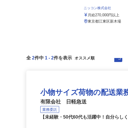
ビーエル商事株式会社
ニッコン株式会社
月給270,000円以上
月給270,000円以上
東京都江戸川区瑞江1-7-3／「瑞江
駅」徒歩12分★車通勤可
東京都江東区新木場
全
2
件中
1
-
2
件を表示
小物サイズ荷物の配送業
有限会社 日軽急送
業務委託
【未経験・50代60代も活躍中！自分ら