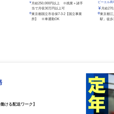
新日本物流 株式会社【国立事業所】
ビーエル
月給250,000円以上 ※残業＋諸手
当で月収30万円以上可
月給2
東京都国立市谷保7-3-2【国立事業
東京都
所】 ※車通勤OK
駅」徒
務
しく働ける配送ワーク】