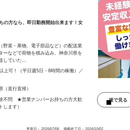
イバー
持ちの方なら、即日勤務開始出来ます！女
物（野菜・果物、電子部品など）の配送業
ンターなどで荷物を積み込み、神奈川県を
配送していた…
円以上可！（平日週5日・8時間の稼働）／
…
近県（直行直帰）
経験不問 ★営業ナンバーお持ちの方大歓
後で見
ートします）