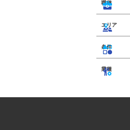
職種
エリア
条件
業種