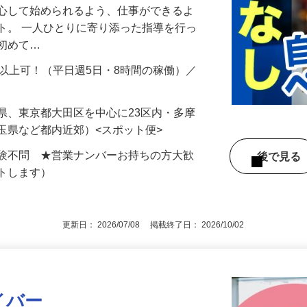
安心して始められるよう、仕事ができるよ
ト。 一人ひとりに寄り添った指導を行っ
は初めて…
円以上可！（平日週5日・8時間の稼働）／
…
県、東京都大田区を中心に23区内・多摩
玉県など都内近郊）<スポット便>
経験不問 ★営業ナンバーお持ちの方大歓
後で見
ートします）
更新日： 2026/07/08 掲載終了日： 2026/10/02