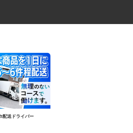
の2t配送ドライバー
物流会社の2t及び4tトラックド
ライバー