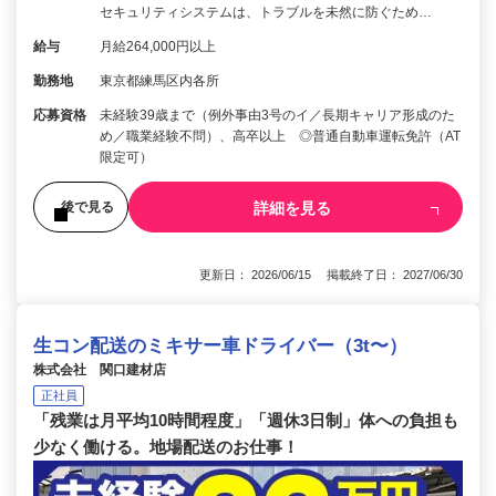
セキュリティシステムは、トラブルを未然に防ぐため…
給与
月給264,000円以上
勤務地
東京都練馬区内各所
応募資格
未経験39歳まで（例外事由3号のイ／長期キャリア形成のた
め／職業経験不問）、高卒以上 ◎普通自動車運転免許（AT
限定可）
詳細を見る
後で見る
更新日： 2026/06/15 掲載終了日： 2027/06/30
生コン配送のミキサー車ドライバー（3t〜）
株式会社 関口建材店
正社員
「残業は月平均10時間程度」「週休3日制」体への負担も
少なく働ける。地場配送のお仕事！