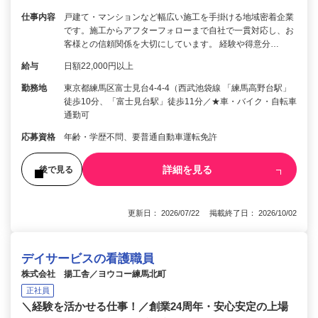
仕事内容
戸建て・マンションなど幅広い施工を手掛ける地域密着企業
です。施工からアフターフォローまで自社で一貫対応し、お
客様との信頼関係を大切にしています。 経験や得意分…
給与
日額22,000円以上
勤務地
東京都練馬区富士見台4-4-4（西武池袋線 「練馬高野台駅」
徒歩10分、「富士見台駅」徒歩11分／★車・バイク・自転車
通勤可
応募資格
年齢・学歴不問、要普通自動車運転免許
詳細を見る
後で見る
更新日： 2026/07/22 掲載終了日： 2026/10/02
デイサービスの看護職員
株式会社 揚工舎／ヨウコー練馬北町
正社員
＼経験を活かせる仕事！／創業24周年・安心安定の上場