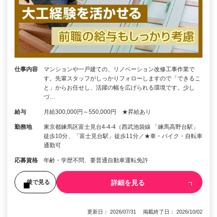
仕事内容
マンションや一戸建ての、リノベーション改修工事作業で
す。先輩スタッフがしっかりフォローしますので「できるこ
と」からお任せし、活躍の幅を広げられる環境です。少し
づ…
給与
月給300,000円～550,000円 ★昇給あり
勤務地
東京都練馬区富士見台4-4-4（西武池袋線 「練馬高野台駅」
徒歩10分、「富士見台駅」徒歩11分／★車・バイク・自転車
通勤可
応募資格
年齢・学歴不問、要普通自動車運転免許
詳細を見る
後で見る
更新日： 2026/07/31 掲載終了日： 2026/10/02