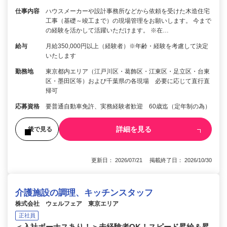
仕事内容
ハウスメーカーや設計事務所などから依頼を受けた木造住宅
工事（基礎～竣工まで）の現場管理をお願いします。 今まで
の経験を活かして活躍いただけます。 ※在…
給与
月給350,000円以上（経験者）※年齢・経験を考慮して決定
いたします
勤務地
東京都内エリア（江戸川区・葛飾区・江東区・足立区・台東
区・墨田区等）および千葉県の各現場 必要に応じて直行直
帰可
応募資格
要普通自動車免許、実務経験者歓迎 60歳迄（定年制の為）
詳細を見る
後で見る
更新日： 2026/07/21 掲載終了日： 2026/10/30
介護施設の調理、キッチンスタッフ
株式会社 ウェルフェア 東京エリア
正社員
＜入社ボーナスあり！＞未経験者OK！スピード昇給＆昇