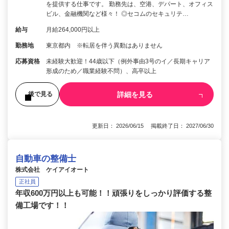
を提供する仕事です。 勤務先は、空港、デパート、オフィス
ビル、金融機関など様々！ ◎セコムのセキュリテ…
給与
月給264,000円以上
勤務地
東京都内 ※転居を伴う異動はありません
応募資格
未経験大歓迎！44歳以下（例外事由3号のイ／長期キャリア
形成のため／職業経験不問）、高卒以上
詳細を見る
後で見る
更新日： 2026/06/15 掲載終了日： 2027/06/30
自動車の整備士
株式会社 ケイアイオート
正社員
年収600万円以上も可能！！頑張りをしっかり評価する整
備工場です！！