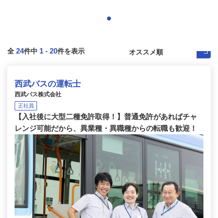
24
1
-
20
全
件中
件を表示
西武バスの運転士
西武バス株式会社
正社員
【入社後に大型二種免許取得！】普通免許があればチャ
レンジ可能だから、異業種・異職種からの転職も歓迎！