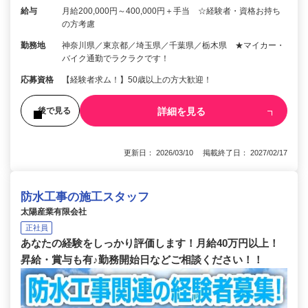
給与
月給200,000円～400,000円＋手当 ☆経験者・資格お持ち
の方考慮
勤務地
神奈川県／東京都／埼玉県／千葉県／栃木県 ★マイカー・
バイク通勤でラクラクです！
応募資格
【経験者求ム！】50歳以上の方大歓迎！
詳細を見る
後で見る
更新日： 2026/03/10 掲載終了日： 2027/02/17
防水工事の施工スタッフ
太陽産業有限会社
正社員
あなたの経験をしっかり評価します！月給40万円以上！
昇給・賞与も有♪勤務開始日などご相談ください！！