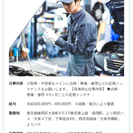
仕事内容
小型車・中型車をメインに点検・整備・修理などの定期メン
テナンスをお願いします。 【具体的な仕事内容】 ◆点検・
整備・修理 ※3ヶ月ごとの定期メンテナ…
給与
月給300,000円～400,000円 ※経験・能力により優遇
勤務地
東京都練馬区大泉町4-5-17/東武東上線「成増駅」より西武バ
ス「大泉４丁目」下車徒歩3分、西武池袋線「大泉学園駅」
よりバス