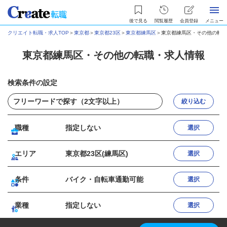
後で見る
閲覧履歴
会員登録
メニュー
クリエイト転職・求人TOP
＞
東京都
＞
東京都23区
＞
東京都練馬区
＞
東京都練馬区・その他の転職
東京都練馬区・その他の転職・求人情報
検索条件の設定
絞り込む
職種
指定しない
選択
エリア
東京都23区(練馬区)
選択
条件
バイク・自転車通勤可能
選択
業種
指定しない
選択