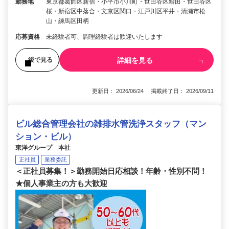
勤務地
東京都葛飾区新宿・小平市小川町・世田谷区給田・世田谷区
桜・新宿区中落合・文京区関口・江戸川区平井・清瀬市松
山・練馬区田柄
応募資格
未経験者可、調理経験者は歓迎いたします
詳細を見る
後で見る
更新日： 2026/06/24 掲載終了日： 2026/09/11
ビル総合管理会社の雑排水管洗浄スタッフ（マン
ション・ビル）
東洋グループ 本社
正社員
業務委託
＜正社員募集！＞勤務開始日応相談！年齢・性別不問！
★個人事業主の方も大歓迎