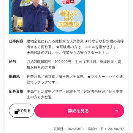
仕事内容
建物全般にわたる雑排水管洗浄作業 ★排水管や貯水槽の清掃
出来る方尚歓迎。 ★経験者の方は、スキルを活かせます。
★未経験の方は、手元作業からの安心スタート！ …
給与
月給200,000円～400,000円＋手当（正社員）※経験者・資
格お持ちの方考慮
勤務地
神奈川県／東京都／埼玉県／千葉県 ★マイカー・バイク通
勤でラクラクです！
応募資格
中高年も活躍中／学歴・経験不問／経験者尚歓迎／個人事業
主の方も大歓迎
詳細を見る
後で見る
更新日： 2026/03/10 掲載終了日： 2027/02/17