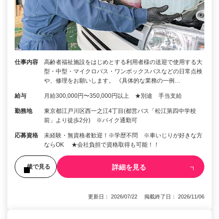
仕事内容
高齢者福祉施設をはじめとする利用者様の送迎で使用する大
型・中型・マイクロバス・ワンボックスバスなどの日常点検
や、修理をお願いします。 《具体的な業務の一例…
給与
月給300,000円〜350,000円以上 ★別途 手当支給
勤務地
東京都江戸川区西一之江4丁目(都営バス「松江第四中学校
前」より徒歩2分) ※バイク通勤可
応募資格
未経験・無資格者歓迎！※学歴不問 ※車いじりが好きな方
ならOK ★会社負担で資格取得も可能！！
詳細を見る
後で見る
更新日： 2026/07/22 掲載終了日： 2026/11/06