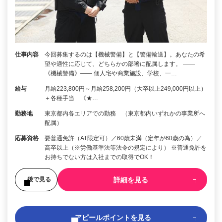
仕事内容
今回募集するのは【機械警備】と【警備輸送】。あなたの希
望や適性に応じて、どちらかの部署に配属します。 ――
《機械警備》―― 個人宅や商業施設、学校、一…
給与
月給223,800円～月給258,200円（大卒以上249,000円以上）
＋各種手当 《★…
勤務地
東京都内各エリアでの勤務 （東京都内いずれかの事業所へ
配属）
応募資格
要普通免許（AT限定可）／60歳未満（定年が60歳の為）／
高卒以上（※労働基準法等法令の規定により） ※普通免許を
お持ちでない方は入社までの取得でOK！
詳細を見る
後で見る
アピールポイントを見る