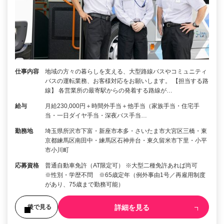
仕事内容
地域の方々の暮らしを支える、大型路線バスやコミュニティ
バスの運転業務、お客様対応をお願いします。 【担当する路
線】 各営業所の最寄駅からの発着する路線が…
給与
月給230,000円＋時間外手当＋他手当（家族手当・住宅手
当・一日ダイヤ手当・深夜バス手当…
勤務地
埼玉県所沢市下富・新座市本多・さいたま市大宮区三橋・東
京都練馬区南田中・練馬区石神井台・東久留米市下里・小平
市小川町
応募資格
普通自動車免許（AT限定可） ※大型二種免許あれば尚可
※性別・学歴不問 ※65歳定年（例外事由1号／再雇用制度
があり、75歳まで勤務可能）
詳細を見る
後で見る