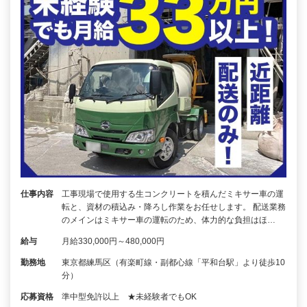
仕事内容
工事現場で使用する生コンクリートを積んだミキサー車の運
転と、資材の積込み・降ろし作業をお任せします。 配送業務
のメインはミキサー車の運転のため、体力的な負担はほ…
給与
月給330,000円～480,000円
勤務地
東京都練馬区（有楽町線・副都心線「平和台駅」より徒歩10
分）
応募資格
準中型免許以上 ★未経験者でもOK