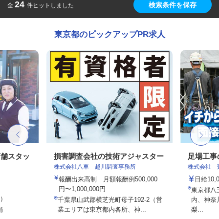
24
検索条件を保存
全
件ヒットしました
東京都のピックアップPR求人
店舗スタッ
損害調査会社の技術アジャスター
足場工事
株式会社八車 越川調査事務所
株式会社 
報酬出来高制 月額報酬例500,000
日給10,
円〜1,000,000円
東京都八
定）
千葉県山武郡横芝光町母子192-2（営
内、神奈
舗
業エリアは東京都内各所、神...
梨...