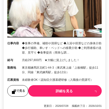
仕事内容
◆食事の準備、補助や清掃など ◆入浴や排泄などの身体介助
◆歩行補助、車いす・ベッドへの移乗介助 ◆ご利用者様の送
迎、見守り ◆食事提供（簡単な調…
給与
月給297,800円 ★大幅に賃上げしました！
勤務地
東京都練馬区北町1-44-3（東武東上線「上板橋駅」徒歩11
分、同線「東武練馬駅」徒歩12分）
応募資格
未経験者OK！認知症介護基礎研修（入職後の受講可）
詳細を見る
後で見る
更新日： 2026/07/28 掲載終了日： 2026/10/31