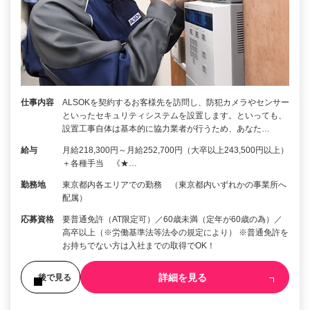
仕事内容
ALSOKを契約するお客様先を訪問し、防犯カメラやセンサー
といったセキュリティシステムを設置します。といっても、
設置工事自体は基本的に協力業者が行うため、あなた…
給与
月給218,300円～月給252,700円（大卒以上243,500円以上）
＋各種手当 《★…
勤務地
東京都内各エリアでの勤務 （東京都内いずれかの事業所へ
配属）
応募資格
要普通免許（AT限定可）／60歳未満（定年が60歳の為）／
高卒以上（※労働基準法等法令の規定により） ※普通免許を
お持ちでない方は入社までの取得でOK！
詳細を見る
後で見る