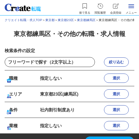
後で見る
閲覧履歴
会員登録
メニュー
クリエイト転職・求人TOP
＞
東京都
＞
東京都23区
＞
東京都練馬区
＞
東京都練馬区・その他の転職
東京都練馬区・その他の転職・求人情報
検索条件の設定
絞り込む
職種
指定しない
選択
エリア
東京都23区(練馬区)
選択
条件
社内割引制度あり
選択
業種
指定しない
選択