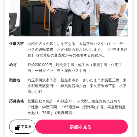
仕事内容
地域の方々の暮らしを支える、大型路線バスやコミュニティ
バスの運転業務、お客様対応をお願いします。 【担当する路
線】 各営業所の最寄駅からの発着する路線が…
給与
月給230,000円＋時間外手当＋他手当（家族手当・住宅手
当・一日ダイヤ手当・深夜バス手当…
勤務地
埼玉県所沢市下富・新座市本多・さいたま市大宮区三橋・東
京都練馬区南田中・練馬区石神井台・東久留米市下里・小平
市小川町
応募資格
普通自動車免許（AT限定可） ※大型二種免許あれば尚可
※性別・学歴不問 ※65歳定年（例外事由1号／再雇用制度
があり、75歳まで勤務可能）
詳細を見る
後で見る