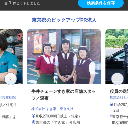
1
検索条件を保存
全
件ヒットしました
東京都のピックアップPR求人
牛丼チェーンすき家の店舗スタッ
役員の送
野共立病院
株式会社セー
フ／深夜
定額／住宅手
月給26
株式会社 すき家 東京支社
2回
月収270,000円以上（想定）
中野駅」よ
東京都千
東京都の「すき家」各店舗
能な範囲