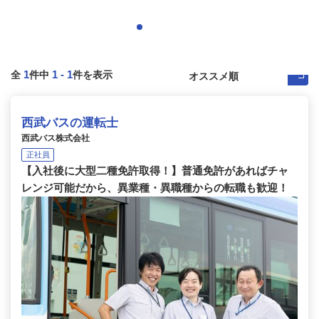
1
1
-
1
全
件中
件を表示
西武バスの運転士
西武バス株式会社
正社員
【入社後に大型二種免許取得！】普通免許があればチャ
レンジ可能だから、異業種・異職種からの転職も歓迎！