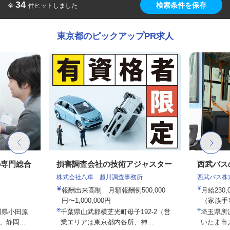
34
検索条件を保存
全
件ヒットしました
東京都のピックアップPR求人
の専門総合
損害調査会社の技術アジャスター
西武バス
株式会社八車 越川調査事務所
西武バス株
報酬出来高制 月額報酬例500,000
月給230
円〜1,000,000円
（家族手
川県小田原
千葉県山武郡横芝光町母子192-2（営
埼玉県所
静岡...
業エリアは東京都内各所、神...
いたま市