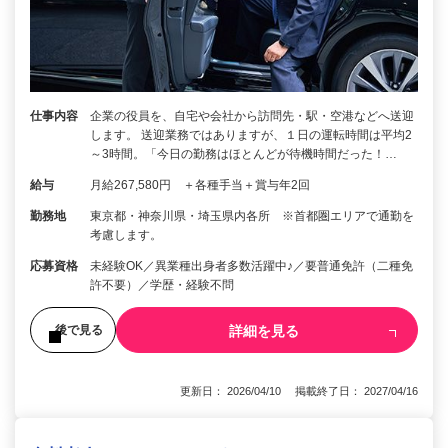
仕事内容
企業の役員を、自宅や会社から訪問先・駅・空港などへ送迎
します。 送迎業務ではありますが、１日の運転時間は平均2
～3時間。「今日の勤務はほとんどが待機時間だった！…
給与
月給267,580円 ＋各種手当＋賞与年2回
勤務地
東京都・神奈川県・埼玉県内各所 ※首都圏エリアで通勤を
考慮します。
応募資格
未経験OK／異業種出身者多数活躍中♪／要普通免許（二種免
許不要）／学歴・経験不問
詳細を見る
後で見る
更新日： 2026/04/10 掲載終了日： 2027/04/16