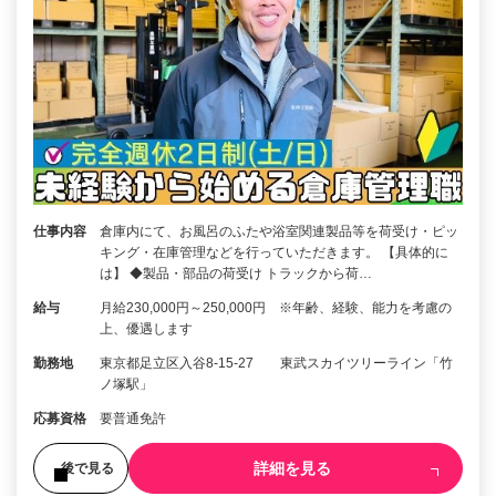
仕事内容
倉庫内にて、お風呂のふたや浴室関連製品等を荷受け・ピッ
キング・在庫管理などを行っていただきます。 【具体的に
は】 ◆製品・部品の荷受け トラックから荷…
給与
月給230,000円～250,000円 ※年齢、経験、能力を考慮の
上、優遇します
勤務地
東京都足立区入谷8-15-27 東武スカイツリーライン「竹
ノ塚駅」
応募資格
要普通免許
詳細を見る
後で見る