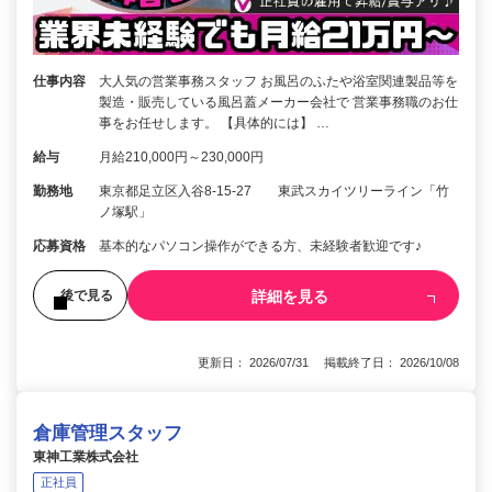
仕事内容
大人気の営業事務スタッフ お風呂のふたや浴室関連製品等を
製造・販売している風呂蓋メーカー会社で 営業事務職のお仕
事をお任せします。 【具体的には】 …
給与
月給210,000円～230,000円
勤務地
東京都足立区入谷8-15-27 東武スカイツリーライン「竹
ノ塚駅」
応募資格
基本的なパソコン操作ができる方、未経験者歓迎です♪
詳細を見る
後で見る
更新日： 2026/07/31 掲載終了日： 2026/10/08
倉庫管理スタッフ
東神工業株式会社
正社員