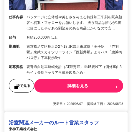
仕事内容
パッケージに立体感や美しさを与える特殊加工印刷を既存顧
客へ提案・フォローをお願いします。 扱う商品は誰もが1度
は目にした事がある馴染みのある商品ばかりなので安…
給与
月給250,000円以上
勤務地
東京都足立区鹿浜2-27-18 JR京浜東北線「王子駅」「赤羽
駅」東武スカイツリーライン「西新井駅」よりバス「鹿浜橋
バス停」下車徒歩5分
応募資格
要普通自動車運転免許（AT限定可）※45歳以下（例外事由3
号イ：長期キャリア形成を図るため）
詳細を見る
後で見る
更新日： 2026/08/07 掲載終了日： 2026/08/28
浴室関連メーカーのルート営業スタッフ
東神工業株式会社