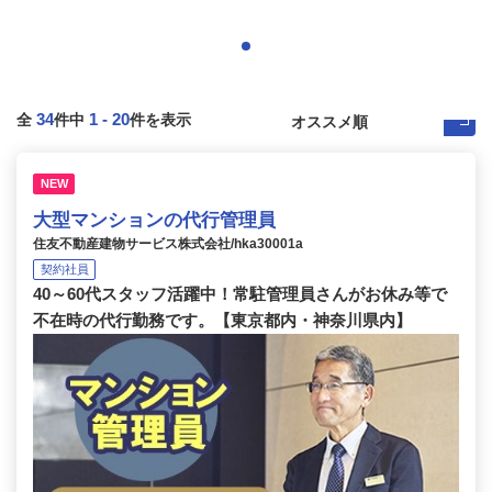
34
1
-
20
全
件中
件を表示
NEW
大型マンションの代行管理員
住友不動産建物サービス株式会社/hka30001a
契約社員
40～60代スタッフ活躍中！常駐管理員さんがお休み等で
不在時の代行勤務です。【東京都内・神奈川県内】