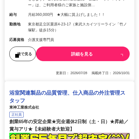
ー」は、ご利用者様のご家族と施設側…
給与
月給360,000円 ★大幅に賃上げしました！！
勤務地
東京都足立区栗原4-23-17（東武スカイツリーライン「竹ノ
塚駅」徒歩15分）
応募資格
介護支援専門員
詳細を見る
後で見る
更新日： 2026/07/28 掲載終了日： 2026/10/31
浴室関連製品の品質管理、仕入商品の外注管理ス
タッフ
東神工業株式会社
正社員
創業65年の安定企業★完全週休2日制（土・日）★昇給／
賞与アリ★【未経験者大歓迎】