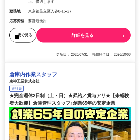
上、優遇します
勤務地
東京都足立区入谷8-15-27
応募資格
要普通免許
詳細を見る
後で見る
更新日： 2026/07/31 掲載終了日： 2026/10/08
倉庫内作業スタッフ
東神工業株式会社
正社員
★完全週休2日制（土・日）★昇給／賞与アリ★【未経験
者大歓迎】倉庫管理スタッフ♪創業65年の安定企業