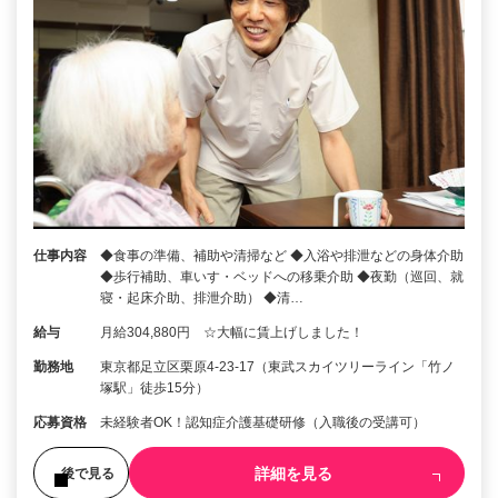
仕事内容
◆食事の準備、補助や清掃など ◆入浴や排泄などの身体介助
◆歩行補助、車いす・ベッドへの移乗介助 ◆夜勤（巡回、就
寝・起床介助、排泄介助） ◆清…
給与
月給304,880円 ☆大幅に賃上げしました！
勤務地
東京都足立区栗原4-23-17（東武スカイツリーライン「竹ノ
塚駅」徒歩15分）
応募資格
未経験者OK！認知症介護基礎研修（入職後の受講可）
詳細を見る
後で見る