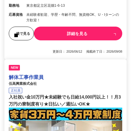
勤務地
東京都足立区花畑1-6-13
応募資格
未経験者歓迎、学歴・年齢不問、無資格OK、U・Iターンの
方歓迎！
詳細を見る
後で見る
更新日： 2026/06/12 掲載終了日： 2026/09/08
NEW
解体工事作業員
伍高興業株式会社
正社員
入社祝い金10万円★未経験でも日給14,000円以上！！月3
万円の寮制度有り★日払い／週払いOK★