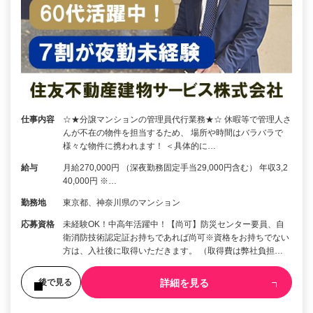
仕事内容
☆★分譲マンションの管理員代行業務★☆ 休暇等で管理人さ
んが不在の物件を担当するため、 場所や時間はバラバラで
様々な物件に携われます！ ＜具体的に…
給与
月給270,000円 （深夜勤務固定手当29,000円含む） 年収3,2
40,000円 ※…
勤務地
東京都、神奈川県のマンション
応募資格
未経験OK！中高年活躍中！【尚可】防災センター要員、自
衛消防技術認定証お持ちであれば尚可※資格をお持ちでない
方は、入社後に取得いただきます。 （取得費は弊社負担…
詳細を見る
後で見る