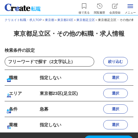
後で見る
閲覧履歴
会員登録
メニュー
クリエイト転職・求人TOP
＞
東京都
＞
東京都23区
＞
東京都足立区
＞
東京都足立区・その他の転職
東京都足立区・その他の転職・求人情報
検索条件の設定
絞り込む
職種
指定しない
選択
エリア
東京都23区(足立区)
選択
条件
急募
選択
業種
指定しない
選択