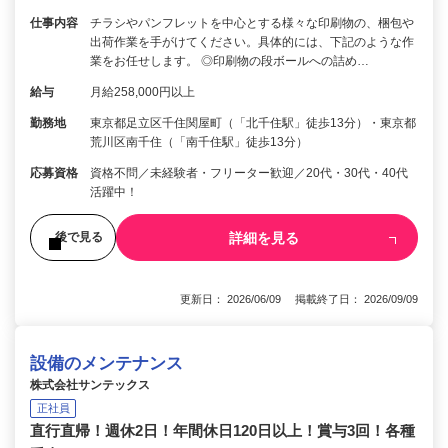
仕事内容
チラシやパンフレットを中心とする様々な印刷物の、梱包や
出荷作業を手がけてください。具体的には、下記のような作
業をお任せします。 ◎印刷物の段ボールへの詰め…
給与
月給258,000円以上
勤務地
東京都足立区千住関屋町（「北千住駅」徒歩13分）・東京都
荒川区南千住（「南千住駅」徒歩13分）
応募資格
資格不問／未経験者・フリーター歓迎／20代・30代・40代
活躍中！
詳細を見る
後で見る
更新日： 2026/06/09 掲載終了日： 2026/09/09
設備のメンテナンス
株式会社サンテックス
正社員
直行直帰！週休2日！年間休日120日以上！賞与3回！各種