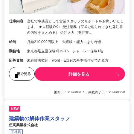
仕事内容
当社で事務員として営業スタッフのサポートをお願いいたし
ます。 ★未経験OK！ 受注業務（FAXで送られてきた発注書
の内容をまとめる） 受注入力（発注書…
給与
月給210,000円以上 ※経験・能力により考慮
勤務地
東京都足立区保塚町19-16 シャトレー保塚1階
応募資格
未経験者歓迎 word・Excelの基本操作ができる方
詳細を見る
後で見る
更新日： 2026/08/07 掲載終了日： 2026/08/28
NEW
建築物の解体作業スタッフ
伍高興業株式会社
正社員