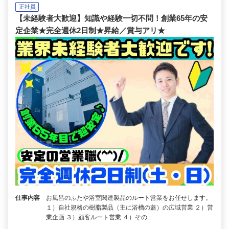
正社員
【未経験者大歓迎】知識や経験一切不問！創業65年の安
定企業★完全週休2日制★昇給／賞与アリ★
仕事内容
お風呂のふたや浴室関連製品のルート営業をお任せします。
１）自社規格の樹脂製品（主に浴槽の蓋）の広域営業 ２）営
業企画 ３）顧客ルート営業 ４）その…