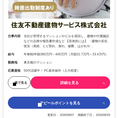
仕事内容
当社が管理するマンションやビルを巡回し、建物や付属施設
などの点検や報告書作成など 【具体的には】 ・建物の劣化
状況（発錆、ヒビ割れ、膨れ、破断、はがれや…
給与
年俸制/年額380万円～400万円（月額31.7万円～33.4万円）
勤務地
東京都のマンション
応募資格
50代活躍中！ PC基本操作（入力程度）
詳細を見る
後で見る
アピールポイントを見る
更新日： 2026/08/07 掲載終了日： 2026/08/29