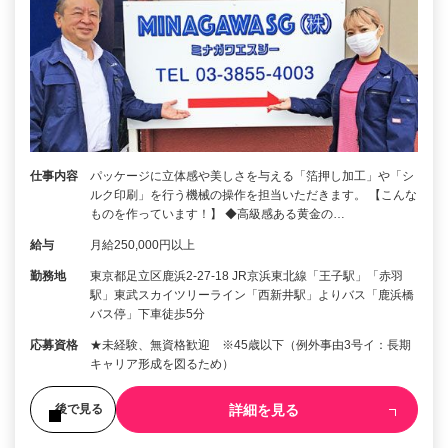
仕事内容
パッケージに立体感や美しさを与える「箔押し加工」や「シ
ルク印刷」を行う機械の操作を担当いただきます。 【こんな
ものを作っています！】 ◆高級感ある黄金の…
給与
月給250,000円以上
勤務地
東京都足立区鹿浜2-27-18 JR京浜東北線「王子駅」「赤羽
駅」東武スカイツリーライン「西新井駅」よりバス「鹿浜橋
バス停」下車徒歩5分
応募資格
★未経験、無資格歓迎 ※45歳以下（例外事由3号イ：長期
キャリア形成を図るため）
詳細を見る
後で見る