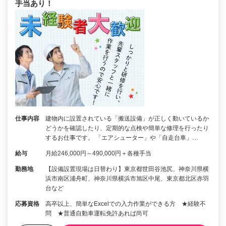
手当あり！
仕事内容
建物内に設置されている「搬送設備」が正しく動いているか
どうかを確認したり、定期的な点検や簡単な修理を行ったり
するお仕事です。 「エアシューター」や「自走台車」…
給与
月給246,000円～490,000円＋各種手当
勤務地
【設備設置現場は日替わり】東京都世田谷池尻、神奈川県横
浜市南区浦舟町、神奈川県横浜市旭区中尾、東京都北区赤羽
台など
応募資格
高卒以上、簡単なExcelでの入力作業ができる方 ★経験不
問 ★普通自動車運転免許あれば尚可