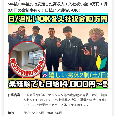
5年後10年後には安定した高収入！入社祝い金10万円！月
3万円の寮制度有り！日払い／週払いOK！
仕事内容
一般家屋やビル・マンション等の建築物の内装・木造・解体
作業をお任せします。 作業道具／機器／重機が物凄く進化し
ているので他業種と比べると体力的負担は少ない…
給与
月給322,000円～650,000円