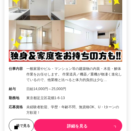
仕事内容
一般家屋やビル・マンション等の建築物の内装・木造・解体
作業をお任せします。 作業道具／機器／重機が物凄く進化し
ているので、他業種と比べると体力的負担は少な…
給与
日給14,000円～25,000円
勤務地
東京都足立区花畑1-6-13
応募資格
未経験者歓迎、学歴・年齢不問、無資格OK、U・Iターンの
方歓迎！
詳細を見る
後で見る