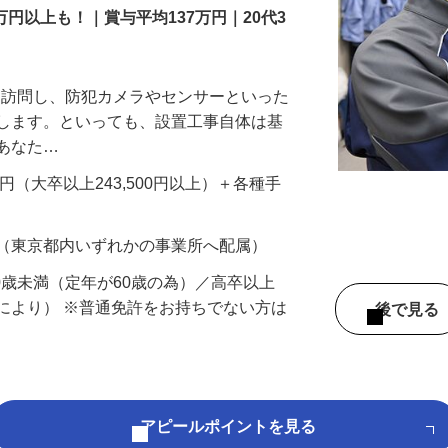
万円以上も！｜賞与平均137万円｜20代3
先を訪問し、防犯カメラやセンサーといった
置します。といっても、設置工事自体は基
、あなた…
700円（大卒以上243,500円以上）＋各種手
 （東京都内いずれかの事業所へ配属）
60歳未満（定年が60歳の為）／高卒以上
により） ※普通免許をお持ちでない方は
後で見