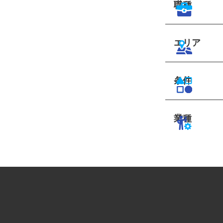
職種
エリア
条件
業種