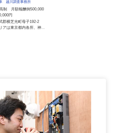
住友不動産建物サービス株式会社/hcf26
八車 越川調査事務所
005a
来高制 月額報酬例500,000
月給260,000円以上＋賞与／年2回
000,000円
東京都江東区豊洲/東京メトロ有楽
山武郡横芝光町母子192-2
町線「豊洲駅」徒歩5分、新交通
エリアは東京都内各所、神...
ゆ...