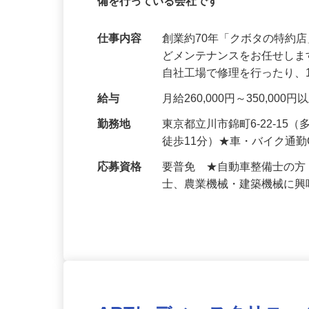
正社員
【整備士募集】実働基本7h／ほぼ17時
備を行っている会社です
仕事内容
創業約70年「クボタの特約
どメンテナンスをお任せし
自社工場で修理を行ったり、
給与
月給260,000円～350,
勤務地
東京都立川市錦町6-22-1
徒歩11分）★車・バイク通
応募資格
要普免 ★自動車整備士の
士、農業機械・建築機械に