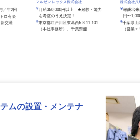
社/hcf26
マルゼン レックス株式会社
株式会社
＋賞与／年2回
月給350,000円以上 ★経験・能力
報酬出
を考慮のうえ決定！
円〜1,
メトロ有楽
、新交通
東京都江戸川区東葛西5-8-11-101
千葉県
（本社事務所）、千葉県船...
（営業
ステムの設置・メンテナ