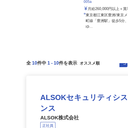
住友不動産建物サービス株式会
株式会社八車 越川調査事務所
005a
報酬出来高制 月額報酬例500,000
月給260,000円以上
円〜1,000,000円
東京都江東区豊洲/東京
千葉県山武郡横芝光町母子192-2
町線「豊洲駅」徒歩5分
（営業エリアは東京都内各所、神...
ゆ...
全
10
件中
1
-
10
件を表示
ALSOKセキュリティシ
ンス
ALSOK株式会社