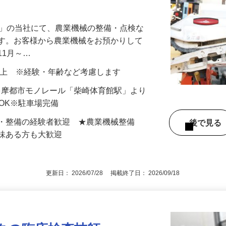
定時上がり／都市部では貴重な農業機械の整
店」の当社にて、農業機械の整備・点検な
ます。お客様から農業機械をお預かりして
11月～…
000円以上 ※経験・年齢など考慮します
5（多摩都市モノレール「柴崎体育館駅」より
勤OK※駐車場完備
方・整備の経験者歓迎 ★農業機械整備
後で見
興味ある方も大歓迎
更新日： 2026/07/28 掲載終了日： 2026/09/18