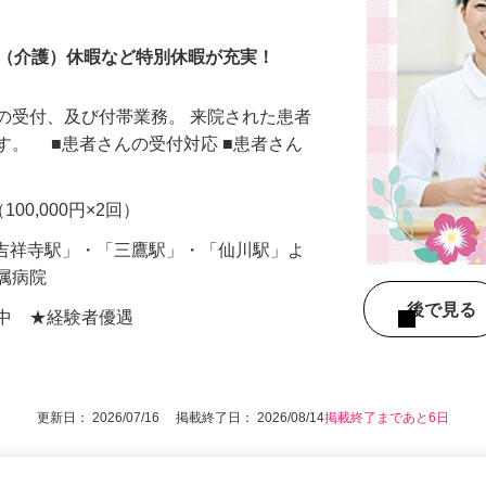
ト（介護）休暇など特別休暇が充実！
の受付、及び付帯業務。 来院された患者
す。 ■患者さんの受付対応 ■患者さん
100,000円×2回）
（「吉祥寺駅」・「三鷹駅」・「仙川駅」よ
付属病院
後で見
躍中 ★経験者優遇
更新日： 2026/07/16 掲載終了日： 2026/08/14
掲載終了まであと6日