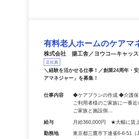
応募資格
資格不問 ★経験者優遇 
有料老人ホームのケアマ
株式会社 揚工舎／ヨウコ―キャッ
正社員
＼経験を活かせる仕事！／創業24周年・
アマネジャー」を募集！
仕事内容
◆ケアプランの作成 ◆介護
ご利用者様のご家族に一番
ご家族と施設側…