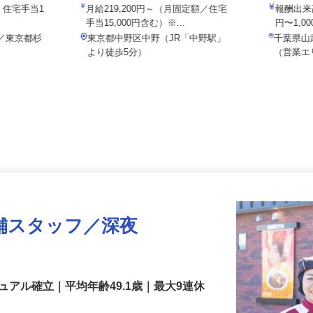
院
株式会社
給）住宅手当1
月給219,200円～（月固定額／住宅
報酬出
手当15,000円含む）※...
円〜1,
-7／東京都杉
東京都中野区中野（JR「中野駅」
千葉県
より徒歩5分）
（営業
舗スタッフ／深夜
アル確立｜平均年齢49.1歳｜最大9連休