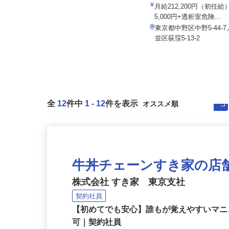
株式会社八車 越川調査事務所
院
報酬出来高制 月額報酬例500,000
月給212,200円（初任
円〜1,000,000円
5,000円+透析室危険...
千葉県山武郡横芝光町母子192-2
東京都中野区中野5-44
（営業エリアは東京都内各所、神...
並区荻窪5-13-2
全
12
件中
1
-
12
件を表示
牛丼チェーンすき家の店
株式会社 すき家 東京支社
契約社員
【初めてでも安心】誰もが覚えやすいマニュ