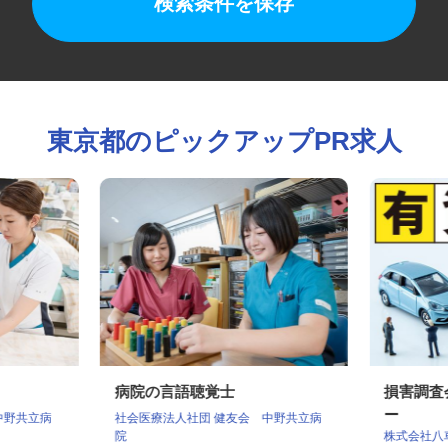
検索条件を保存
東京都のピックアップPR求人
病院の言語聴覚士
損害調
ー
 中野共立病
社会医療法人社団 健友会 中野共立病