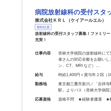
病院放射線科の受付スタ
株式会社ＫＲＬ（ケイアールエル）
契約社員
放射線科の受付スタッフ募集！ファミリ
充実！
仕事内容
杏林大学病院の放射線科にて
者さんの対応全般をお願いし
ン、CT、MRI など）…
給与
時給1,400円＋賞与年２回（10
勤務地
東京都三鷹市新川／「吉祥
駅」よりバス（杏林大学病