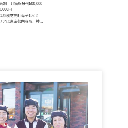
八車 越川調査事務所
院
来高制 月額報酬例500,000
月給212,200円（初任給）住宅手当1
000,000円
5,000円+透析室危険...
山武郡横芝光町母子192-2
東京都中野区中野5-44-7／東京都杉
エリアは東京都内各所、神...
並区荻窪5-13-2