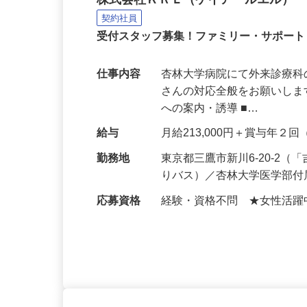
病院の外来受付
株式会社ＫＲＬ（ケイアールエル）
契約社員
受付スタッフ募集！ファミリー・サポー
仕事内容
杏林大学病院にて外来診療科
さんの対応全般をお願いしま
への案内・誘導 ■…
給与
月給213,000円＋賞与年２回（
勤務地
東京都三鷹市新川6-20-2
りバス）／杏林大学医学部
応募資格
経験・資格不問 ★女性活