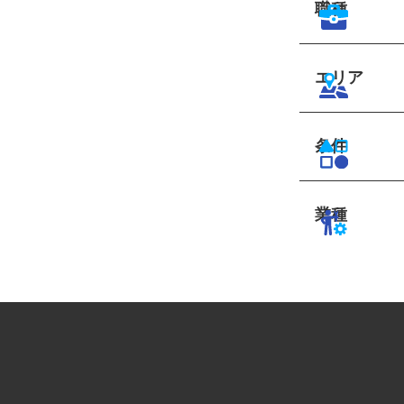
職種
エリア
条件
業種