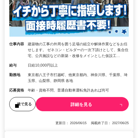
仕事内容
建築物の工事の外周を囲う足場の組立や解体作業などをお任
せします。 ゼネコン・ビルダーの一次下請けとして、集合住
宅、公共施設などの新築・改修をメインとした仮設工…
給与
日給10,000円以上
勤務地
東京都八王子市打越町、他東京都内、神奈川県、千葉県、埼
玉県、山梨県、静岡県 各地
応募資格
年齢・資格不問、普通自動車運転免許あれば尚可
詳細を見る
後で見る
更新日： 2026/06/15 掲載終了日： 2027/06/25