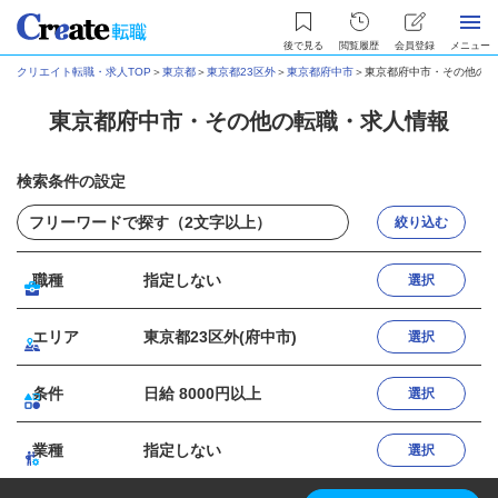
後で見る
閲覧履歴
会員登録
メニュー
クリエイト転職・求人TOP
＞
東京都
＞
東京都23区外
＞
東京都府中市
＞
東京都府中市・その他の転
東京都府中市・その他の転職・求人情報
検索条件の設定
絞り込む
職種
指定しない
選択
エリア
東京都23区外(府中市)
選択
条件
日給 8000円以上
選択
業種
指定しない
選択