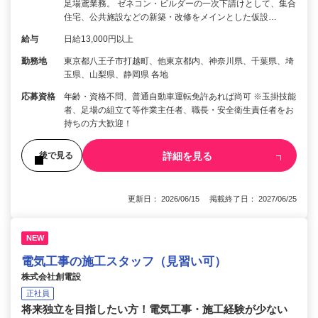
足場鳶業務。 ゼネコン・ビルダーの一次下請けとして、集合
住宅、公共施設などの新築・改修をメインとした仮設…
給与
日給13,000円以上
勤務地
東京都八王子市打越町、他東京都内、神奈川県、千葉県、埼
玉県、山梨県、静岡県 各地
応募資格
年齢・資格不問、普通自動車運転免許あれば尚可 ※玉掛技能
者、足場の組立て等作業主任者、職長・安全衛生責任者をお
持ちの方大歓迎！
詳細を見る
後で見る
更新日： 2026/06/15 掲載終了日： 2027/06/25
NEW
電気工事の施工スタッフ（見習い可）
株式会社創電設
正社員
将来独立を目指したい方！電気工事・施工経験が少ない