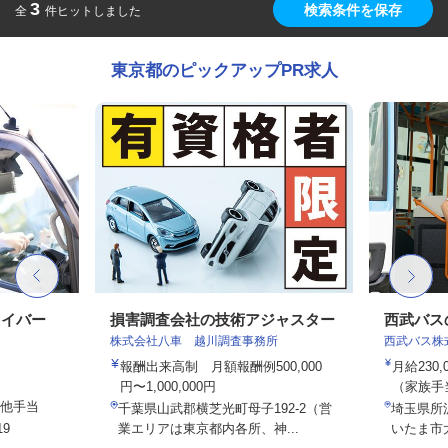
3
検索条件を保存
全
件ヒットしました
東京都のピックアップPR求人
ライバー
損害調査会社の技術アジャスター
西武バス
株式会社八車 越川調査事務所
西武バス株
報酬出来高制 月額報酬例500,000
月給230
円〜1,000,000円
（家族手
の他手当
千葉県山武郡横芝光町母子192-2（営
埼玉県所
9
業エリアは東京都内各所、神...
いたま市