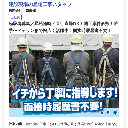
建設現場の足場工事スタッフ
株式会社 齋藤組
正社員
経験者募集／昇給随時／直行直帰OK！施工案件多数！若
手〜ベテランまで幅広く活躍中！面接時履歴書不要！
仕事内容
建築物の工事における外周を囲う足場の組立や解体作業など