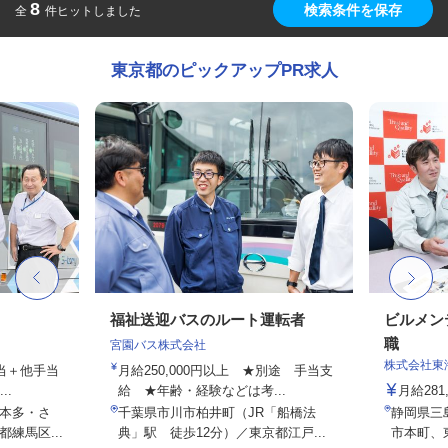
8
検索条件を保存
全
件ヒットしました
東京都のピックアップPR求人
福祉送迎バスのルート運転者
ビルメン
職
宮園バス株式会社
株式会社東
手当＋他手当
月給250,000円以上 ★別途 手当支
..
給 ★年齢・経験などは考...
月給281
本多・さ
千葉県市川市柏井町（JR「船橋法
静岡県三
練馬区...
典」駅 徒歩12分）／東京都江戸...
市本町、