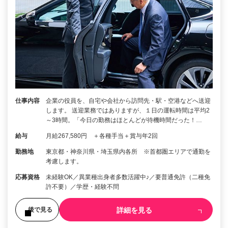
仕事内容
企業の役員を、自宅や会社から訪問先・駅・空港などへ送迎
します。 送迎業務ではありますが、１日の運転時間は平均2
～3時間。「今日の勤務はほとんどが待機時間だった！…
給与
月給267,580円 ＋各種手当＋賞与年2回
勤務地
東京都・神奈川県・埼玉県内各所 ※首都圏エリアで通勤を
考慮します。
応募資格
未経験OK／異業種出身者多数活躍中♪／要普通免許（二種免
許不要）／学歴・経験不問
詳細を見る
後で見る