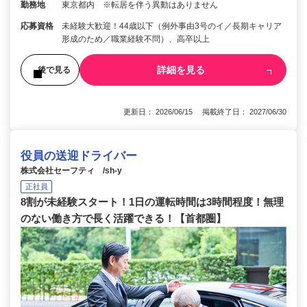
勤務地
東京都内 ※転居を伴う異動はありません
応募資格
未経験大歓迎！44歳以下（例外事由3号のイ／長期キャリア
形成のため／職業経験不問）、高卒以上
詳細を見る
後で見る
更新日： 2026/06/15 掲載終了日： 2027/06/30
役員の送迎ドライバー
株式会社セーフティ /sh-y
正社員
8割が未経験スタート！1日の運転時間は3時間程度！無理
のない働き方で長く活躍できる！【首都圏】