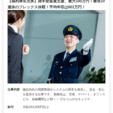
【福利厚生充実】奨学金返還支援、最大100万円！最長10
連休のフレックス休暇！平均年収は601万円！
仕事内容
施設内外の周囲警戒やシステムの異常を発見し、安全・安心
を提供する仕事です。 勤務先は、空港、デパート、オフィス
ビル、金融機関など様々！ ◎セコムのセキュリテ…
給与
月給264,000円以上