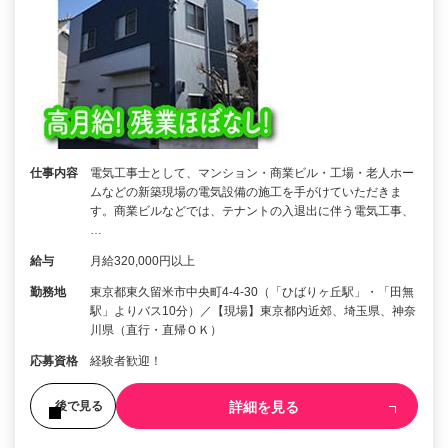
仕事内容
電気工事士として、マンション・商業ビル・工場・老人ホー
ムなどの新築現場の電気設備の施工を手がけていただきま
す。商業ビルなどでは、テナントの入退出に伴う電気工事、
…
給与
月給320,000円以上
勤務地
東京都東久留米市中央町4-4-30（「ひばりヶ丘駅」・「田無
駅」よりバス10分）／【現場】東京都内近郊、埼玉県、神奈
川県（直行・直帰ＯＫ）
応募資格
経験者歓迎！
詳細を見る
後で見る