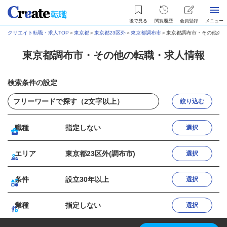
後で見る
閲覧履歴
会員登録
メニュー
クリエイト転職・求人TOP
＞
東京都
＞
東京都23区外
＞
東京都調布市
＞
東京都調布市・その他の転
東京都調布市・その他の転職・求人情報
検索条件の設定
絞り込む
職種
指定しない
選択
エリア
東京都23区外(調布市)
選択
条件
設立30年以上
選択
業種
指定しない
選択