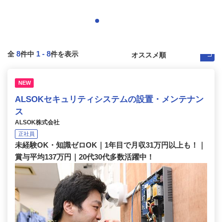
8
1
-
8
全
件中
件を表示
NEW
ALSOKセキュリティシステムの設置・メンテナン
ス
ALSOK株式会社
正社員
未経験OK・知識ゼロOK｜1年目で月収31万円以上も！｜
賞与平均137万円｜20代30代多数活躍中！