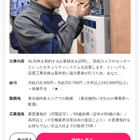
仕事内容
ALSOKを契約するお客様先を訪問し、防犯カメラやセンサー
といったセキュリティシステムを設置します。といっても、
設置工事自体は基本的に協力業者が行うため、あなた…
給与
月給218,300円～月給252,700円（大卒以上243,500円以上）
＋各種手当 《★…
勤務地
東京都内各エリアでの勤務 （東京都内いずれかの事業所へ
配属）
応募資格
要普通免許（AT限定可）／60歳未満（定年が60歳の為）／
高卒以上（※労働基準法等法令の規定により） ※普通免許を
お持ちでない方は入社までの取得でOK！
後で見る