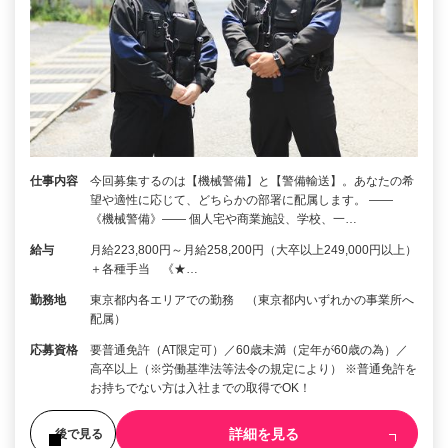
仕事内容
今回募集するのは【機械警備】と【警備輸送】。あなたの希
望や適性に応じて、どちらかの部署に配属します。 ――
《機械警備》―― 個人宅や商業施設、学校、一…
給与
月給223,800円～月給258,200円（大卒以上249,000円以上）
＋各種手当 《★…
勤務地
東京都内各エリアでの勤務 （東京都内いずれかの事業所へ
配属）
応募資格
要普通免許（AT限定可）／60歳未満（定年が60歳の為）／
高卒以上（※労働基準法等法令の規定により） ※普通免許を
お持ちでない方は入社までの取得でOK！
詳細を見る
後で見る