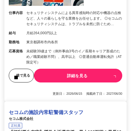
仕事内容
セキュリティシステムによる異常感知時の対応や機器の点検
など、人々の暮らしを守る業務をお任せします。 ◎セコムの
セキュリティシステムは、トラブルを未然に防ぐため…
給与
月給264,000円以上
勤務地
東京都調布市内各所
応募資格
未経験39歳まで（例外事由3号のイ／長期キャリア形成のた
め／職業経験不問）、高卒以上 ◎普通自動車運転免許（AT
限定可）
詳細を見る
後で見る
更新日： 2026/06/15 掲載終了日： 2027/06/30
セコムの施設内常駐警備スタッフ
セコム株式会社
正社員