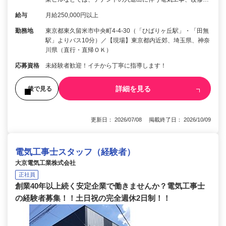
給与
月給250,000円以上
勤務地
東京都東久留米市中央町4-4-30（「ひばりヶ丘駅」・「田無
駅」よりバス10分）／【現場】東京都内近郊、埼玉県、神奈
川県（直行・直帰ＯＫ）
応募資格
未経験者歓迎！イチから丁寧に指導します！
詳細を見る
後で見る
更新日： 2026/07/08 掲載終了日： 2026/10/09
電気工事士スタッフ（経験者）
大京電気工業株式会社
正社員
創業40年以上続く安定企業で働きませんか？電気工事士
の経験者募集！！土日祝の完全週休2日制！！