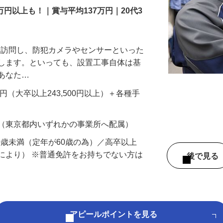
万円以上も！｜賞与平均137万円｜20代3
先を訪問し、防犯カメラやセンサーといった
置します。といっても、設置工事自体は基
、あなた…
700円（大卒以上243,500円以上）＋各種手
 （東京都内いずれかの事業所へ配属）
60歳未満（定年が60歳の為）／高卒以上
により） ※普通免許をお持ちでない方は
後で見