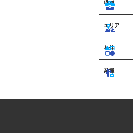
職種
エリア
条件
業種