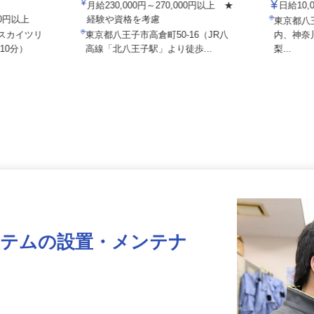
倉オフィス】
株式会社
月給230,000円～270,000円以上 ★
日給1
000円以上
経験や資格を考慮
東京都
武スカイツリ
東京都八王子市高倉町50-16（JR八
内、神
10分）
高線「北八王子駅」より徒歩...
梨...
ステムの設置・メンテナ