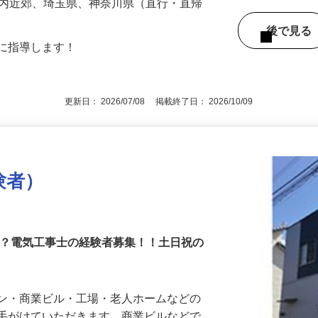
-30（「ひばりヶ丘駅」・「田無駅」より
都内近郊、埼玉県、神奈川県（直行・直帰
後で見
寧に指導します！
更新日： 2026/07/08 掲載終了日： 2026/10/09
験者）
か？電気工事士の経験者募集！！土日祝の