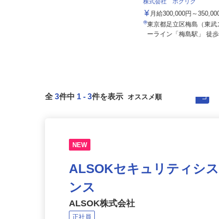
株式会社 齋藤組
株式会社 ホクリク
日給10,000円以上
月給300,000円～350,
東京都八王子市打越町、他東京都
内、神奈川県、千葉県、埼玉県、山
東京都足立区梅島（東
梨...
ーライン「梅島駅」 徒歩
全
3
件中
1
-
3
件を表示
NEW
ALSOKセキュリティシ
ンス
ALSOK株式会社