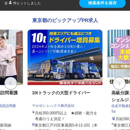
4
検索条件を保存
全
件ヒットしました
東京都のピックアップPR求人
の訪問看護
10tトラックの大型ドライバー
高級分譲
シェルジ
マルゼン レックス株式会社
高田訪問看
住友不動産建
5a
月給350,000円以上 ★経験・能力を
考慮のうえ決定！
月給26
武新宿線
東京都江戸川区東葛西5-8-11-101（本
東京都江