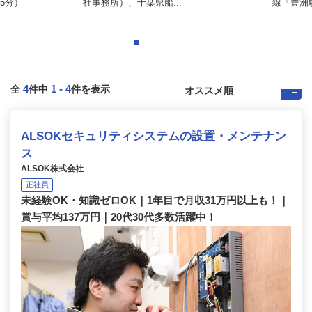
5分）
社事務所）、千葉県船...
線「豊洲駅
4
1
-
4
全
件中
件を表示
ALSOKセキュリティシステムの設置・メンテナン
ス
ALSOK株式会社
正社員
未経験OK・知識ゼロOK｜1年目で月収31万円以上も！｜
賞与平均137万円｜20代30代多数活躍中！