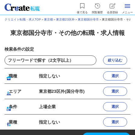
後で見る
閲覧履歴
会員登録
メニュー
クリエイト転職・求人TOP
＞
東京都
＞
東京都23区外
＞
東京都国分寺市
＞
東京都国分寺市・その他
東京都国分寺市・その他の転職・求人情報
検索条件の設定
絞り込む
職種
指定しない
選択
エリア
東京都23区外(国分寺市)
選択
条件
上場企業
選択
業種
指定しない
選択