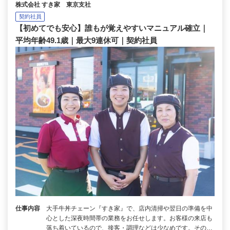
株式会社 すき家 東京支社
契約社員
【初めてでも安心】誰もが覚えやすいマニュアル確立｜
平均年齢49.1歳｜最大9連休可｜契約社員
仕事内容
大手牛丼チェーン『すき家』で、店内清掃や翌日の準備を中
心とした深夜時間帯の業務をお任せします。お客様の来店も
落ち着いているので、接客・調理などは少なめです。その…