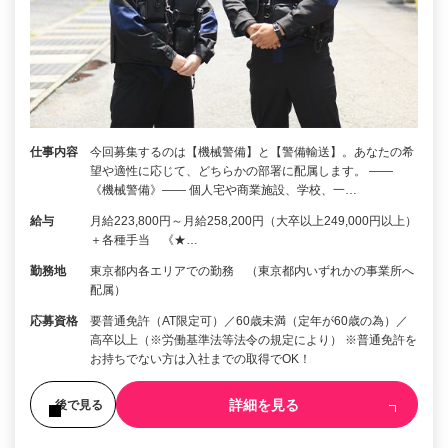
仕事内容
今回募集するのは【機械警備】と【警備輸送】。あなたの希
望や適性に応じて、どちらかの部署に配属します。 ――
《機械警備》―― 個人宅や商業施設、学校、一…
給与
月給223,800円～月給258,200円（大卒以上249,000円以上）
＋各種手当 《★…
勤務地
東京都内各エリアでの勤務 （東京都内いずれかの事業所へ
配属）
応募資格
要普通免許（AT限定可）／60歳未満（定年が60歳の為）／
高卒以上（※労働基準法等法令の規定により） ※普通免許を
お持ちでない方は入社までの取得でOK！
詳細を見る
後で見る