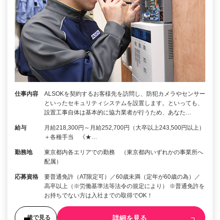
仕事内容
ALSOKを契約するお客様先を訪問し、防犯カメラやセンサー
といったセキュリティシステムを設置します。といっても、
設置工事自体は基本的に協力業者が行うため、あなた…
給与
月給218,300円～月給252,700円（大卒以上243,500円以上）
＋各種手当 《★…
勤務地
東京都内各エリアでの勤務 （東京都内いずれかの事業所へ
配属）
応募資格
要普通免許（AT限定可）／60歳未満（定年が60歳の為）／
高卒以上（※労働基準法等法令の規定により） ※普通免許を
お持ちでない方は入社までの取得でOK！
詳細を見る
後で見る