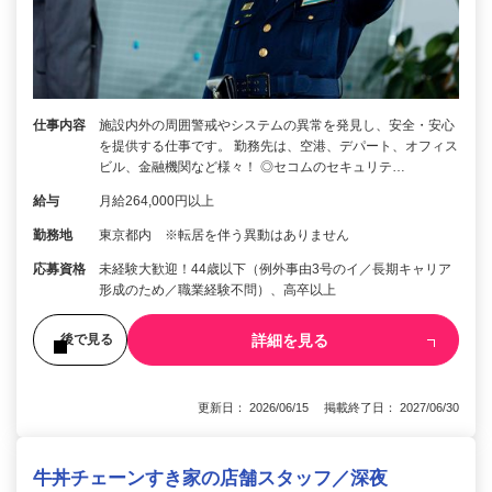
仕事内容
施設内外の周囲警戒やシステムの異常を発見し、安全・安心
を提供する仕事です。 勤務先は、空港、デパート、オフィス
ビル、金融機関など様々！ ◎セコムのセキュリテ…
給与
月給264,000円以上
勤務地
東京都内 ※転居を伴う異動はありません
応募資格
未経験大歓迎！44歳以下（例外事由3号のイ／長期キャリア
形成のため／職業経験不問）、高卒以上
詳細を見る
後で見る
更新日： 2026/06/15 掲載終了日： 2027/06/30
牛丼チェーンすき家の店舗スタッフ／深夜