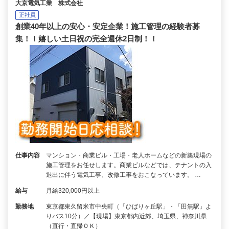
大京電気工業 株式会社
正社員
創業40年以上の安心・安定企業！施工管理の経験者募
集！！嬉しい土日祝の完全週休2日制！！
仕事内容
マンション・商業ビル・工場・老人ホームなどの新築現場の
施工管理をお任せします。商業ビルなどでは、テナントの入
退出に伴う電気工事、改修工事をおこなっています。 …
給与
月給320,000円以上
勤務地
東京都東久留米市中央町（「ひばりヶ丘駅」・「田無駅」よ
りバス10分）／【現場】東京都内近郊、埼玉県、神奈川県
（直行・直帰ＯＫ）