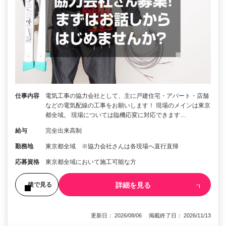
仕事内容
電気工事の協力会社として、主に戸建住宅・アパート・店舗
などの電気配線の工事をお願いします！ 現場のメインは東京
都全域。 現場については臨機応変に対応できます…
給与
完全出来高制
勤務地
東京都全域 ※協力会社さんは各現場へ直行直帰
応募資格
東京都全域において施工可能な方
詳細を見る
後で見る
更新日： 2026/08/06 掲載終了日： 2026/11/13