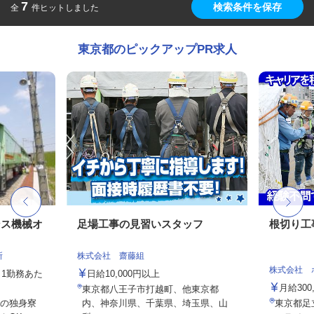
7
検索条件を保存
全
件ヒットしました
東京都のピックアップPR求人
ンス機械オ
足場工事の見習いスタッフ
根切り工
所
株式会社 齋藤組
株式会社 
円（1勤務あた
日給10,000円以上
月給300
東京都八王子市打越町、他東京都
の独身寮
内、神奈川県、千葉県、埼玉県、山
東京都足