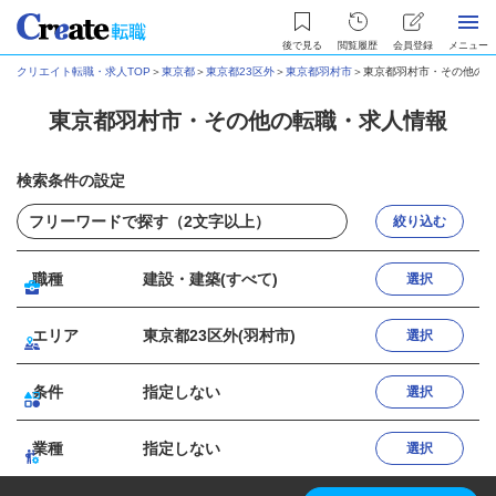
後で見る
閲覧履歴
会員登録
メニュー
クリエイト転職・求人TOP
＞
東京都
＞
東京都23区外
＞
東京都羽村市
＞
東京都羽村市・その他の転
東京都羽村市・その他の転職・求人情報
検索条件の設定
絞り込む
職種
建設・建築(すべて)
選択
エリア
東京都23区外(羽村市)
選択
条件
指定しない
選択
業種
指定しない
選択