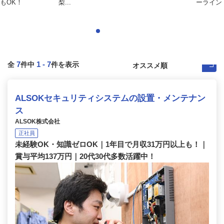
もOK！
梨...
ーライン
7
1
-
7
全
件中
件を表示
ALSOKセキュリティシステムの設置・メンテナン
ス
ALSOK株式会社
正社員
未経験OK・知識ゼロOK｜1年目で月収31万円以上も！｜
賞与平均137万円｜20代30代多数活躍中！