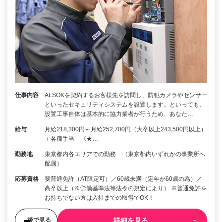
仕事内容
ALSOKを契約するお客様先を訪問し、防犯カメラやセンサー
といったセキュリティシステムを設置します。といっても、
設置工事自体は基本的に協力業者が行うため、あなた…
給与
月給218,300円～月給252,700円（大卒以上243,500円以上）
＋各種手当 《★…
勤務地
東京都内各エリアでの勤務 （東京都内いずれかの事業所へ
配属）
応募資格
要普通免許（AT限定可）／60歳未満（定年が60歳の為）／
高卒以上（※労働基準法等法令の規定により） ※普通免許を
お持ちでない方は入社までの取得でOK！
詳細を見る
後で見る