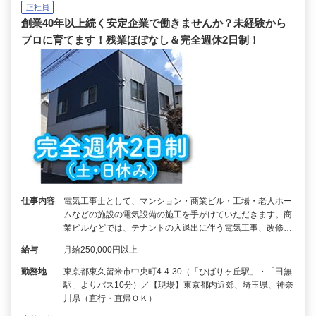
正社員
創業40年以上続く安定企業で働きませんか？未経験から
プロに育てます！残業ほぼなし＆完全週休2日制！
仕事内容
電気工事士として、マンション・商業ビル・工場・老人ホー
ムなどの施設の電気設備の施工を手がけていただきます。商
業ビルなどでは、テナントの入退出に伴う電気工事、改修…
給与
月給250,000円以上
勤務地
東京都東久留米市中央町4-4-30（「ひばりヶ丘駅」・「田無
駅」よりバス10分）／【現場】東京都内近郊、埼玉県、神奈
川県（直行・直帰ＯＫ）