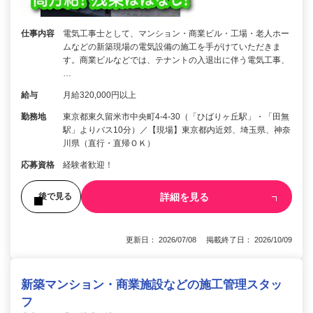
仕事内容
電気工事士として、マンション・商業ビル・工場・老人ホー
ムなどの新築現場の電気設備の施工を手がけていただきま
す。商業ビルなどでは、テナントの入退出に伴う電気工事、
…
給与
月給320,000円以上
勤務地
東京都東久留米市中央町4-4-30（「ひばりヶ丘駅」・「田無
駅」よりバス10分）／【現場】東京都内近郊、埼玉県、神奈
川県（直行・直帰ＯＫ）
応募資格
経験者歓迎！
詳細を見る
後で見る
更新日： 2026/07/08 掲載終了日： 2026/10/09
新築マンション・商業施設などの施工管理スタッ
フ