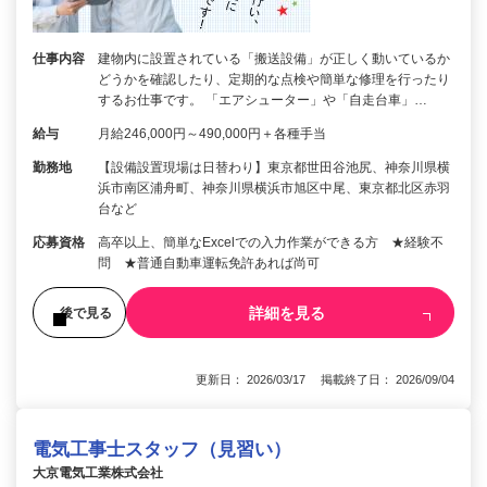
仕事内容
建物内に設置されている「搬送設備」が正しく動いているか
どうかを確認したり、定期的な点検や簡単な修理を行ったり
するお仕事です。 「エアシューター」や「自走台車」…
給与
月給246,000円～490,000円＋各種手当
勤務地
【設備設置現場は日替わり】東京都世田谷池尻、神奈川県横
浜市南区浦舟町、神奈川県横浜市旭区中尾、東京都北区赤羽
台など
応募資格
高卒以上、簡単なExcelでの入力作業ができる方 ★経験不
問 ★普通自動車運転免許あれば尚可
詳細を見る
後で見る
更新日： 2026/03/17 掲載終了日： 2026/09/04
電気工事士スタッフ（見習い）
大京電気工業株式会社