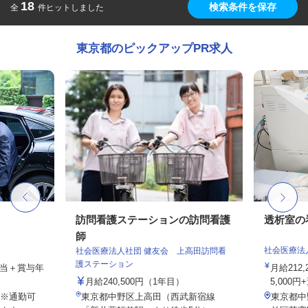
18
検索条件を保存
全
件ヒットしました
東京都のピックアップPR求人
訪問看護ステーションの訪問看護
透析室の
師
社会医療法
社会医療法人社団 健友会 上高田訪問看
護ステーション
手当＋賞与年
月給212
月給240,500円（1年目）
5,000円
※通勤可
東京都中野区上高田（西武新宿線
東京都中