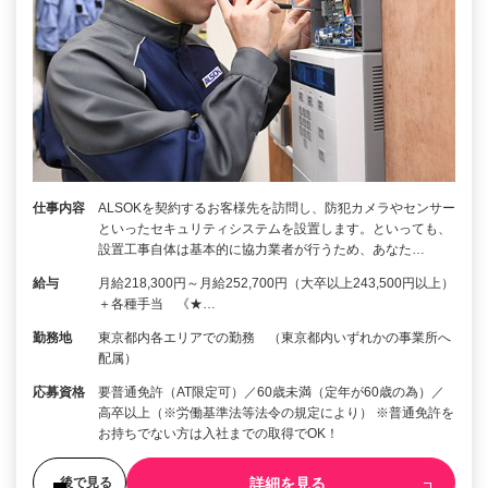
仕事内容
ALSOKを契約するお客様先を訪問し、防犯カメラやセンサー
といったセキュリティシステムを設置します。といっても、
設置工事自体は基本的に協力業者が行うため、あなた…
給与
月給218,300円～月給252,700円（大卒以上243,500円以上）
＋各種手当 《★…
勤務地
東京都内各エリアでの勤務 （東京都内いずれかの事業所へ
配属）
応募資格
要普通免許（AT限定可）／60歳未満（定年が60歳の為）／
高卒以上（※労働基準法等法令の規定により） ※普通免許を
お持ちでない方は入社までの取得でOK！
詳細を見る
後で見る