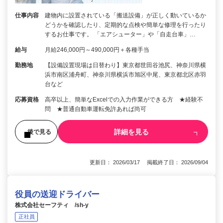
仕事内容
建物内に設置されている「搬送設備」が正しく動いているか
どうかを確認したり、定期的な点検や簡単な修理を行ったり
するお仕事です。 「エアシューター」や「自走台車」…
給与
月給246,000円～490,000円＋各種手当
勤務地
【設備設置現場は日替わり】東京都世田谷池尻、神奈川県横
浜市南区浦舟町、神奈川県横浜市旭区中尾、東京都北区赤羽
台など
応募資格
高卒以上、簡単なExcelでの入力作業ができる方 ★経験不
問 ★普通自動車運転免許あれば尚可
詳細を見る
後で見る
更新日： 2026/03/17 掲載終了日： 2026/09/04
役員の送迎ドライバー
株式会社セーフティ /sh-y
正社員