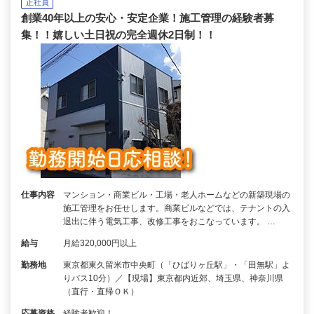
正社員
創業40年以上の安心・安定企業！施工管理の経験者募
集！！嬉しい土日祝の完全週休2日制！！
仕事内容
マンション・商業ビル・工場・老人ホームなどの新築現場の
施工管理をお任せします。商業ビルなどでは、テナントの入
退出に伴う電気工事、改修工事をおこなっています。 …
給与
月給320,000円以上
勤務地
東京都東久留米市中央町（「ひばりヶ丘駅」・「田無駅」よ
りバス10分）／【現場】東京都内近郊、埼玉県、神奈川県
（直行・直帰ＯＫ）
応募資格
経験者歓迎！