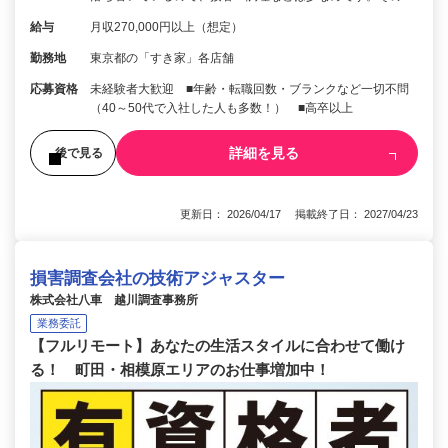
給与
月収270,000円以上（想定）
勤務地
東京都の「すき家」各店舗
応募資格
未経験者大歓迎 ■年齢・転職回数・ブランクなど一切不問
（40～50代で入社した人も多数！） ■高卒以上
詳細を見る
後で見る
更新日： 2026/04/17 掲載終了日： 2027/04/23
損害調査会社の技術アジャスター
株式会社八車 越川調査事務所
業務委託
【フルリモート】あなたの生活スタイルに合わせて働け
る！ 町田・相模原エリアのお仕事増加中！