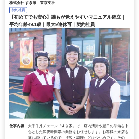
株式会社 すき家 東京支社
契約社員
【初めてでも安心】誰もが覚えやすいマニュアル確立｜
平均年齢49.1歳｜最大9連休可｜契約社員
仕事内容
大手牛丼チェーン『すき家』で、店内清掃や翌日の準備を中
心とした深夜時間帯の業務をお任せします。お客様の来店も
落ち着いているので、接客・調理などは少なめです。その…