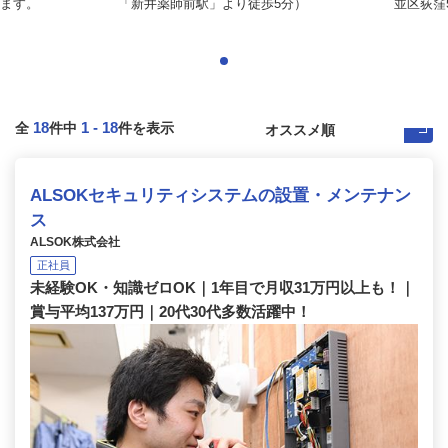
ます。
「新井薬師前駅」より徒歩5分）
並区荻窪5-
18
1
-
18
全
件中
件を表示
ALSOKセキュリティシステムの設置・メンテナン
ス
ALSOK株式会社
正社員
未経験OK・知識ゼロOK｜1年目で月収31万円以上も！｜
賞与平均137万円｜20代30代多数活躍中！