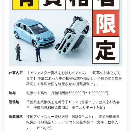
仕事内容
【アジャスター資格をお持ちの方のみ、ご応募の対象となり
ます】 事故にあった車の損害状態を鑑定し、事故の整合性を
確認して修理金額を確定させる損害調査です。 …
給与
報酬出来高制 月額報酬例500,000円〜1,000,000円
勤務地
千葉県山武郡横芝光町母子192-2（営業エリアは東京都内各
所、神奈川県相模原市周辺 ※フルリモート対応）
応募資格
技術アジャスター資格必須（経験3年以上）、普通自動車運
転免許（AT限定可）、パソコンの基本操作（文字・数字入
力、コピペなど）