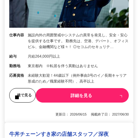
仕事内容
施設内外の周囲警戒やシステムの異常を発見し、安全・安心
を提供する仕事です。 勤務先は、空港、デパート、オフィス
ビル、金融機関など様々！ ◎セコムのセキュリテ…
給与
月給264,000円以上
勤務地
東京都内 ※転居を伴う異動はありません
応募資格
未経験大歓迎！44歳以下（例外事由3号のイ／長期キャリア
形成のため／職業経験不問）、高卒以上
詳細を見る
後で見る
更新日： 2026/06/15 掲載終了日： 2027/06/30
牛丼チェーンすき家の店舗スタッフ／深夜