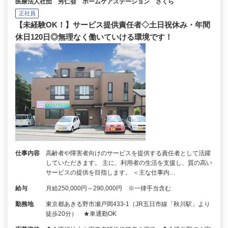
医療法人社団 秀仁会 ホームケアステーション さくら
正社員
【未経験OK！】サービス提供責任者◇土日祝休み・年間
休日120日◎無理なく働いていける環境です！
仕事内容
高齢者や障害者向けのサービスを提供する責任者として活躍
していただきます。 主に、利用者の生活を支援し、質の高い
サービスの提供を目指します。 ＜主な仕事内…
給与
月給250,000円～290,000円 ※一律手当含む
勤務地
東京都あきる野市瀬戸岡433-1（JR五日市線「秋川駅」より
徒歩20分） ★車通勤OK