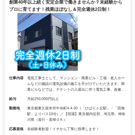
創業40年以上続く安定企業で働きませんか？未経験から
プロに育てます！残業ほぼなし＆完全週休2日制！
仕事内容
電気工事士として、マンション・商業ビル・工場・老人ホー
ムなどの施設の電気設備の施工を手がけていただきます。商
業ビルなどでは、テナントの入退出に伴う電気工事、改修…
給与
月給250,000円以上
勤務地
東京都東久留米市中央町4-4-30（「ひばりヶ丘駅」・「田無
駅」よりバス10分）／【現場】東京都内近郊、埼玉県、神奈
川県（直行・直帰ＯＫ）
応募資格
未経験者歓迎！イチから丁寧に指導します！