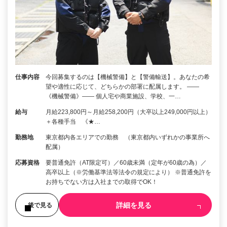
仕事内容
今回募集するのは【機械警備】と【警備輸送】。あなたの希
望や適性に応じて、どちらかの部署に配属します。 ――
《機械警備》―― 個人宅や商業施設、学校、一…
給与
月給223,800円～月給258,200円（大卒以上249,000円以上）
＋各種手当 《★…
勤務地
東京都内各エリアでの勤務 （東京都内いずれかの事業所へ
配属）
応募資格
要普通免許（AT限定可）／60歳未満（定年が60歳の為）／
高卒以上（※労働基準法等法令の規定により） ※普通免許を
お持ちでない方は入社までの取得でOK！
詳細を見る
後で見る