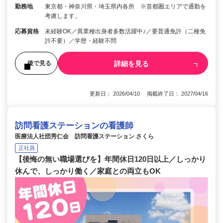
勤務地
東京都・神奈川県・埼玉県内各所 ※首都圏エリアで通勤を
考慮します。
応募資格
未経験OK／異業種出身者多数活躍中♪／要普通免許（二種免
許不要）／学歴・経験不問
詳細を見る
後で見る
更新日： 2026/04/10 掲載終了日： 2027/04/16
訪問看護ステーションの看護師
医療法人社団秀仁会 訪問看護ステーション さくら
正社員
【後悔の無い職場選びを】年間休日120日以上／しっかり
休んで、しっかり働く／家庭との両立もOK