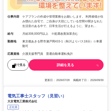
仕事内容
ケアプランの作成や管理業務をお願いします。 利用者様が住
み慣れた自宅で、ご自身が大切にしている空間や聞きなれた
生活音のある中で、日常生活が行えるように、望まれ…
給与
月給308,000円以上 ※処遇改善加算含む
勤務地
東京都あきる野市瀬戸岡433-1（秋川よりバス18分）☆車通
勤可
応募資格
介護支援専門員 普通自動車運転免許
詳細を見る
後で見る
更新日： 2026/07/28 掲載終了日： 2026/09/30
電気工事士スタッフ（見習い）
大京電気工業株式会社
正社員