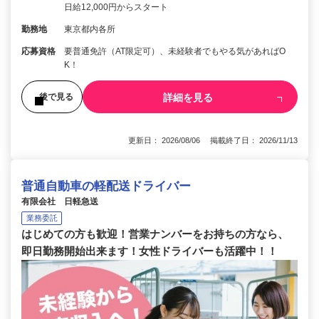
日給12,000円からスタート
勤務地
東京都内各所
応募資格
要普通免許（AT限定可）、未経験者でもやる気があればO
K！
詳細を見る
後で見る
更新日： 2026/08/06 掲載終了日： 2026/11/13
普通自動車の軽配送ドライバー
有限会社 日軽急送
業務委託
はじめての方も歓迎！営業ナンバーをお持ちの方なら、
即日勤務開始出来ます！女性ドライバーも活躍中！！