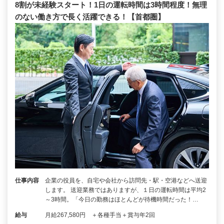
8割が未経験スタート！1日の運転時間は3時間程度！無理
のない働き方で長く活躍できる！【首都圏】
仕事内容
企業の役員を、自宅や会社から訪問先・駅・空港などへ送迎
します。 送迎業務ではありますが、１日の運転時間は平均2
～3時間。「今日の勤務はほとんどが待機時間だった！…
給与
月給267,580円 ＋各種手当＋賞与年2回