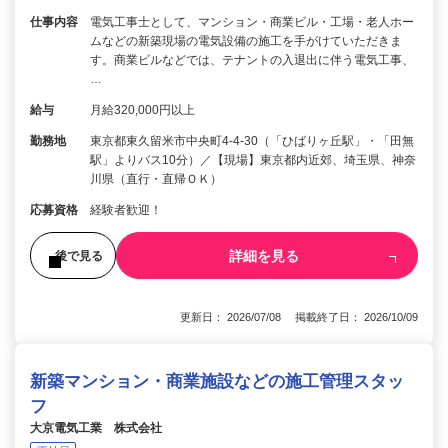
仕事内容
電気工事士として、マンション・商業ビル・工場・老人ホー
ムなどの新築現場の電気設備の施工を手がけていただきま
す。商業ビルなどでは、テナントの入退出に伴う電気工事、
…
給与
月給320,000円以上
勤務地
東京都東久留米市中央町4-4-30（「ひばりヶ丘駅」・「田無
駅」よりバス10分）／【現場】東京都内近郊、埼玉県、神奈
川県（直行・直帰ＯＫ）
応募資格
経験者歓迎！
詳細を見る
後で見る
更新日： 2026/07/08 掲載終了日： 2026/10/09
新築マンション・商業施設などの施工管理スタッ
フ
大京電気工業 株式会社