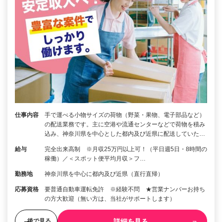
仕事内容
手で運べる小物サイズの荷物（野菜・果物、電子部品など）
の配送業務です。主に空港や流通センターなどで荷物を積み
込み、神奈川県を中心とした都内及び近県に配送していた…
給与
完全出来高制 ※月収25万円以上可！（平日週5日・8時間の
稼働）／＜スポット便平均月収＞フ…
勤務地
神奈川県を中心に都内及び近県（直行直帰）
応募資格
要普通自動車運転免許 ※経験不問 ★営業ナンバーお持ち
の方大歓迎（無い方は、当社がサポートします）
詳細を見る
後で見る