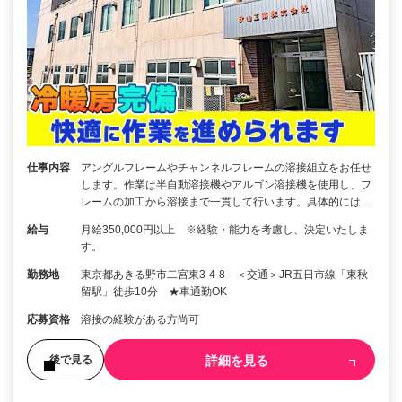
仕事内容
アングルフレームやチャンネルフレームの溶接組立をお任せ
します。作業は半自動溶接機やアルゴン溶接機を使用し、フ
レームの加工から溶接まで一貫して行います。具体的には…
給与
月給350,000円以上 ※経験・能力を考慮し、決定いたしま
す。
勤務地
東京都あきる野市二宮東3-4-8 ＜交通＞JR五日市線「東秋
留駅」徒歩10分 ★車通勤OK
応募資格
溶接の経験がある方尚可
詳細を見る
後で見る