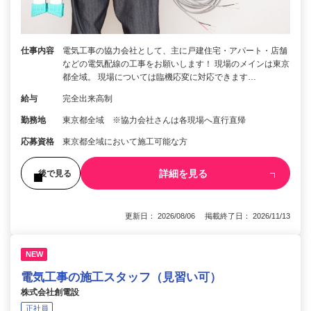
仕事内容
電気工事の協力会社として、主に戸建住宅・アパート・店舗
などの電気配線の工事をお願いします！ 現場のメインは東京
都全域。 現場については臨機応変に対応できます…
給与
完全出来高制
勤務地
東京都全域 ※協力会社さんは各現場へ直行直帰
応募資格
東京都全域において施工可能な方
詳細を見る
後で見る
更新日： 2026/08/06 掲載終了日： 2026/11/13
NEW
電気工事の施工スタッフ（見習い可）
株式会社創電設
正社員