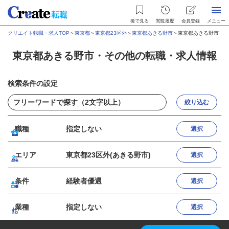
後で見る
閲覧履歴
会員登録
メニュー
クリエイト転職・求人TOP
＞
東京都
＞
東京都23区外
＞
東京都あきる野市
＞
東京都あきる野市・そ
東京都あきる野市・その他の転職・求人情報
検索条件の設定
絞り込む
職種
指定しない
選択
エリア
東京都23区外(あきる野市)
選択
条件
経験者優遇
選択
業種
指定しない
選択