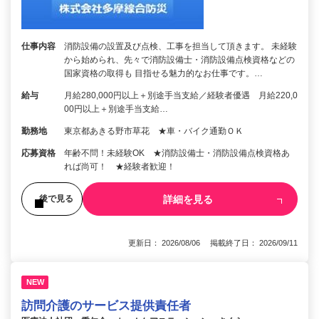
仕事内容
消防設備の設置及び点検、工事を担当して頂きます。 未経験
から始められ、先々で消防設備士・消防設備点検資格などの
国家資格の取得も 目指せる魅力的なお仕事です。…
給与
月給280,000円以上＋別途手当支給／経験者優遇 月給220,0
00円以上＋別途手当支給…
勤務地
東京都あきる野市草花 ★車・バイク通勤ＯＫ
応募資格
年齢不問！未経験OK ★消防設備士・消防設備点検資格あ
れば尚可！ ★経験者歓迎！
詳細を見る
後で見る
更新日： 2026/08/06 掲載終了日： 2026/09/11
NEW
訪問介護のサービス提供責任者