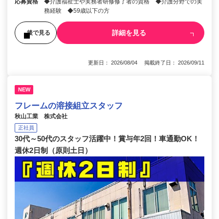
応募資格
◆介護福祉士や実務者研修修了者の資格 ◆介護分野での実
務経験 ◆59歳以下の方
詳細を見る
後で見る
更新日： 2026/08/04 掲載終了日： 2026/09/11
NEW
フレームの溶接組立スタッフ
秋山工業 株式会社
正社員
30代～50代のスタッフ活躍中！賞与年2回！車通勤OK！
週休2日制（原則土日）