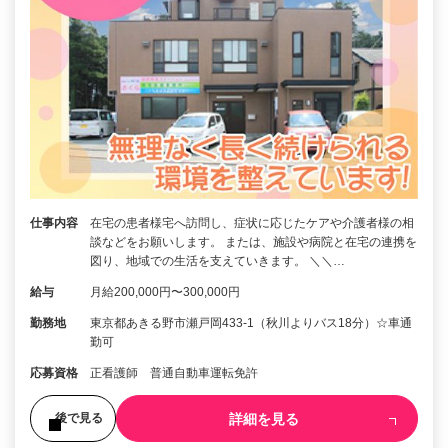
仕事内容
在宅の患者様宅へ訪問し、症状に応じたケアや介護者様の相
談などをお願いします。 または、施設や病院と在宅の連携を
図り、地域での生活を支えていきます。 ＼＼…
給与
月給200,000円〜300,000円
勤務地
東京都あきる野市瀬戸岡433-1（秋川よりバス18分）☆車通
勤可
応募資格
正看護師 普通自動車運転免許
詳細を見る
後で見る