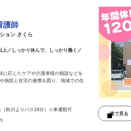
看護師
ション さくら
日以上／しっかり休んで、しっかり働く／
症状に応じたケアや介護者様の相談などを
設や病院と在宅の連携を図り、地域での生
…
-1（秋川よりバス18分）☆車通勤可
後で見