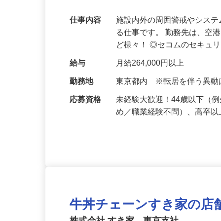
平均年収は601万円！
仕事内容
施設内外の周囲警戒やシス
る仕事です。 勤務先は、空
ど様々！ ◎セコムのセキュ
給与
月給264,000円以上
勤務地
東京都内 ※転居を伴う異
応募資格
未経験大歓迎！44歳以下（
め／職業経験不問）、高卒