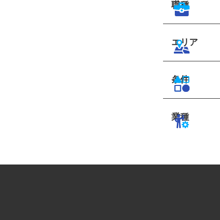
職種
エリア
条件
業種