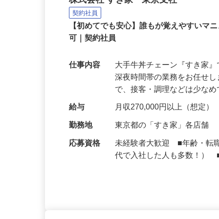
牛丼チェーンすき家の店
株式会社 すき家 東京支社
契約社員
【初めてでも安心】誰もが覚えやすいマニュ
可｜契約社員
仕事内容
大手牛丼チェーン『すき家
深夜時間帯の業務をお任せ
で、接客・調理などは少な
給与
月収270,000円以上（想定）
勤務地
東京都の「すき家」各店舗
応募資格
未経験者大歓迎 ■年齢・転
代で入社した人も多数！） 