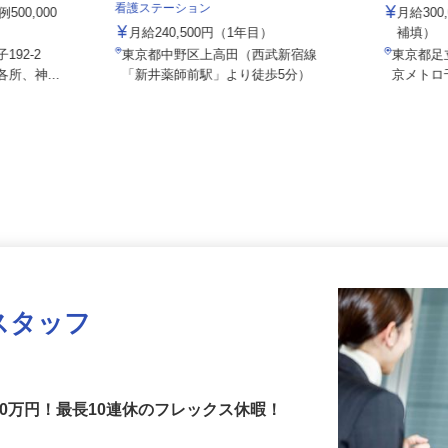
務所
日立自動
社会医療法人社団 健友会 上高田訪問
看護ステーション
500,000
月給3
月給240,500円（1年目）
補填
192-2
東京都中野区上高田（西武新宿線
東京都足
所、神...
「新井薬師前駅」より徒歩5分）
京メト
スタッフ
00万円！最長10連休のフレックス休暇！