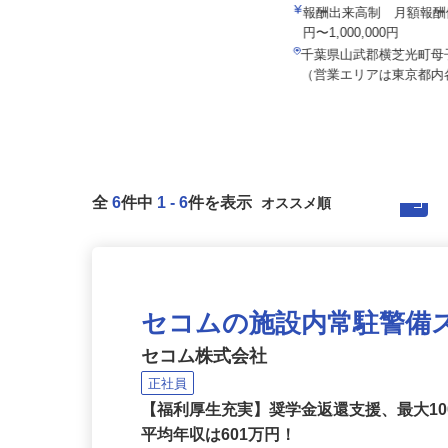
日立自動車交通株式会社
株式会社八車 越川調査事
月給300,000円以上（1年間の給与
報酬出来高制 月額報酬例
補填）
円〜1,000,000円
東京都足立区綾瀬6-11-22（JR・東
千葉県山武郡横芝光町母子
京メトロ千代田線「綾瀬駅...
（営業エリアは東京都内各
全
6
件中
1
-
6
件を表示
セコムの施設内常駐警備
セコム株式会社
正社員
【福利厚生充実】奨学金返還支援、最大1