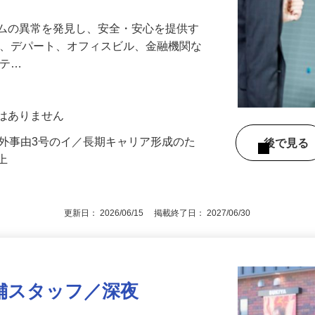
テムの異常を発見し、安全・安心を提供す
港、デパート、オフィスビル、金融機関な
リテ…
動はありません
例外事由3号のイ／長期キャリア形成のた
後で見
以上
更新日： 2026/06/15 掲載終了日： 2027/06/30