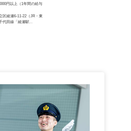
車交通株式会社
株式会社八車 越川調査事務所
00,000円以上（1年間の給与
報酬出来高制 月額報酬例500,000
）
円〜1,000,000円
立区綾瀬6-11-22（JR・東
千葉県山武郡横芝光町母子192-2
ロ千代田線「綾瀬駅...
（営業エリアは東京都内各所、神...