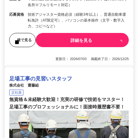
各所※フルリモート対応）
応募資格
技術アジャスター資格必須（経験3年以上）、普通自動車運
転免許（AT限定可）、パソコンの基本操作（文字・数字入
力、コピペなど）
詳細を見る
後で見る
更新日： 2026/07/03 掲載終了日： 2026/12/25
足場工事の見習いスタッフ
株式会社 齋藤組
正社員
無資格＆未経験大歓迎！充実の研修で技術をマスター！
足場工事のプロフェッショナルに！面接時履歴書不要！