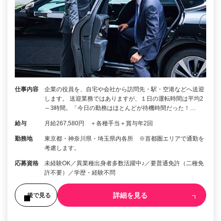
仕事内容
企業の役員を、自宅や会社から訪問先・駅・空港などへ送迎
します。 送迎業務ではありますが、１日の運転時間は平均2
～3時間。「今日の勤務はほとんどが待機時間だった！…
給与
月給267,580円 ＋各種手当＋賞与年2回
勤務地
東京都・神奈川県・埼玉県内各所 ※首都圏エリアで通勤を
考慮します。
応募資格
未経験OK／異業種出身者多数活躍中♪／要普通免許（二種免
許不要）／学歴・経験不問
詳細を見る
後で見る