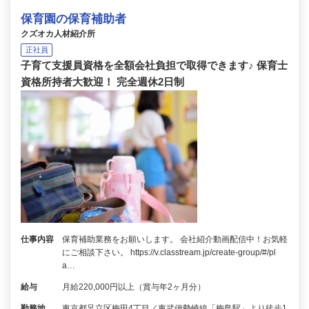
保育園の保育補助者
クズオカ人材紹介所
正社員
子育て支援員資格を全額会社負担で取得できます♪ 保育士
資格所持者大歓迎！ 完全週休2日制
仕事内容
保育補助業務をお願いします。 会社紹介動画配信中！お気軽
にご相談下さい。 https://v.classtream.jp/create-group/#/pl
a…
給与
月給220,000円以上（賞与年2ヶ月分）
勤務地
東京都足立区梅田4丁目／東武伊勢崎線「梅島駅」より徒歩1