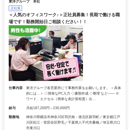
東洋グループ 本社
正社員
＜人気のオフィスワーク♪＞正社員募集！長期で働ける職
場です！勤務開始日ご相談ください！！
仕事内容
東洋グループ各営業所にて事務作業をお願いします。 ＜具体
的には…＞ ◇簡単なPC入力 ◇書類作成 ◇整理 など―― ※
ワード、エクセル（簡単な表計算程度）出…
給与
月給187,200円～230,000円
勤務地
神奈川県横浜市神奈川区羽沢南・港北区新羽町／東京都江戸
川区松江・世田谷区野毛／千葉県八千代市桑橋／埼玉県川口
市東川口