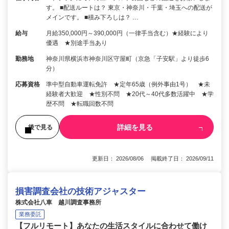
す。 ■配送ルートは？ 東京・神奈川・千葉・埼玉への配送が
メインです。 ■積み下ろしは？ …
給与
月給350,000円～390,000円（一律手当含む）★経験により
優遇 ★別途手当あり
勤務地
神奈川県横浜市神奈川区守屋町（京急「子安駅」より徒歩6
分）
応募資格
準中型自動車運転免許 ★定年65歳（例外事由1号） ★未
経験者大歓迎 ★性別不問 ★20代～40代多数活躍中 ★学
歴不問 ★転職回数不問
詳細を見る
後で見る
更新日： 2026/08/06 掲載終了日： 2026/09/11
損害調査会社の技術アジャスター
株式会社八車 越川調査事務所
業務委託
【フルリモート】あなたの生活スタイルに合わせて働け