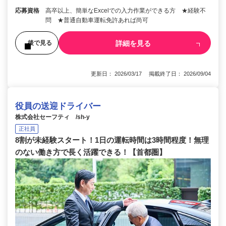
応募資格
高卒以上、簡単なExcelでの入力作業ができる方 ★経験不
問 ★普通自動車運転免許あれば尚可
詳細を見る
後で見る
更新日： 2026/03/17 掲載終了日： 2026/09/04
役員の送迎ドライバー
株式会社セーフティ /sh-y
正社員
8割が未経験スタート！1日の運転時間は3時間程度！無理
のない働き方で長く活躍できる！【首都圏】