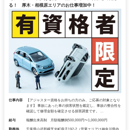
る！ 厚木・相模原エリアのお仕事増加中！
仕事内容
【アジャスター資格をお持ちの方のみ、ご応募の対象となり
ます】 事故にあった車の損害状態を鑑定し、事故の整合性を
確認して修理金額を確定させる損害調査です。 …
給与
報酬出来高制 月額報酬例500,000円〜1,000,000円
勤務地
千葉県山武郡横芝光町母子192-2（営業エリアは神奈川県内