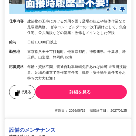
仕事内容
建築物の工事における外周を囲う足場の組立や解体作業など
足場鳶業務。 ゼネコン・ビルダーの一次下請けとして、集合
住宅、公共施設などの新築・改修をメインとした仮設…
給与
日給13,000円以上
勤務地
東京都八王子市打越町、他東京都内、神奈川県、千葉県、埼
玉県、山梨県、静岡県 各地
応募資格
年齢・資格不問、普通自動車運転免許あれば尚可 ※玉掛技能
者、足場の組立て等作業主任者、職長・安全衛生責任者をお
持ちの方大歓迎！
詳細を見る
後で見る
更新日： 2026/06/15 掲載終了日： 2027/06/25
設備のメンテナンス