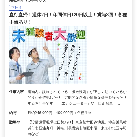
株式会社サンテックス
正社員
直行直帰！週休2日！年間休日120日以上！賞与3回！各種
手当あり！
仕事内容
建物内に設置されている「搬送設備」が正しく動いているか
どうかを確認したり、定期的な点検や簡単な修理を行ったり
するお仕事です。 「エアシューター」や「自走台車」…
給与
月給246,000円～490,000円＋各種手当
勤務地
【設備設置現場は日替わり】東京都世田谷池尻、神奈川県横
浜市南区浦舟町、神奈川県横浜市旭区中尾、東京都北区赤羽
台など