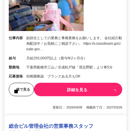
仕事内容
副担任としての業務と事務業務をお願いします。 会社紹介動
画配信中！お気軽にご相談下さい。 https://v.classtream.jp/cr
eate-gro…
給与
月給250,000円以上（賞与年2ヶ月分）
勤務地
千葉県船橋市三山／京成松戸線「習志野駅」より車5分
応募資格
幼稚園教諭 ブランクある方もOK
詳細を見る
後で見る
更新日： 2026/04/08 掲載終了日： 2027/03/26
総合ビル管理会社の営業事務スタッフ