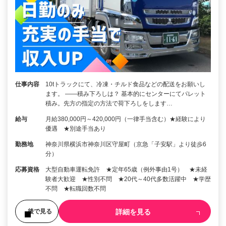
仕事内容
10tトラックにて、冷凍・チルド食品などの配送をお願いし
ます。 ――積み下ろしは？ 基本的にセンターにてパレット
積み。先方の指定の方法で荷下ろしをします…
給与
月給380,000円～420,000円（一律手当含む）★経験により
優遇 ★別途手当あり
勤務地
神奈川県横浜市神奈川区守屋町（京急「子安駅」より徒歩6
分）
応募資格
大型自動車運転免許 ★定年65歳（例外事由1号） ★未経
験者大歓迎 ★性別不問 ★20代～40代多数活躍中 ★学歴
不問 ★転職回数不問
詳細を見る
後で見る