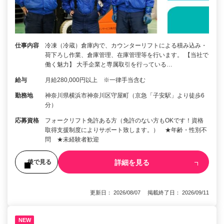
仕事内容
冷凍（冷蔵）倉庫内で、カウンターリフトによる積み込み・
荷下ろし作業、倉庫管理、在庫管理等を行います。 【当社で
働く魅力】 大手企業と専属取引を行っている…
給与
月給280,000円以上 ※一律手当含む
勤務地
神奈川県横浜市神奈川区守屋町（京急「子安駅」より徒歩6
分）
応募資格
フォークリフト免許ある方（免許のない方もOKです！資格
取得支援制度によりサポート致します。） ★年齢・性別不
問 ★未経験者歓迎
詳細を見る
後で見る
更新日： 2026/08/07 掲載終了日： 2026/09/11
NEW