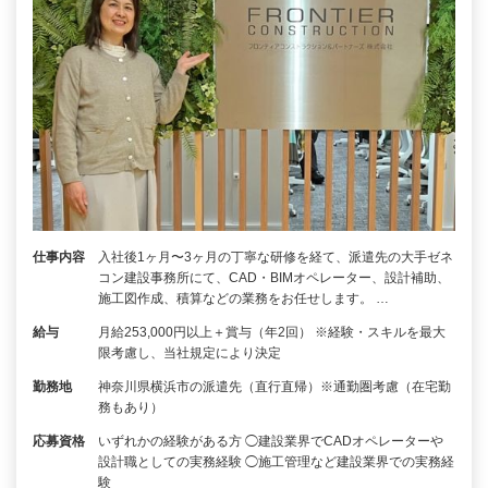
仕事内容
入社後1ヶ月〜3ヶ月の丁寧な研修を経て、派遣先の大手ゼネ
コン建設事務所にて、CAD・BIMオペレーター、設計補助、
施工図作成、積算などの業務をお任せします。 …
給与
月給253,000円以上＋賞与（年2回） ※経験・スキルを最大
限考慮し、当社規定により決定
勤務地
神奈川県横浜市の派遣先（直行直帰）※通勤圏考慮（在宅勤
務もあり）
応募資格
いずれかの経験がある方 ◯建設業界でCADオペレーターや
設計職としての実務経験 ◯施工管理など建設業界での実務経
験