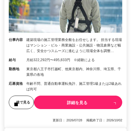
仕事内容
建築現場の施工管理業務全般をお任せします。 担当する現場
はマンション・ビル・商業施設・公共施設・物流倉庫など幅
広く、安全かつスムーズに進むように現場全体を調整…
給与
月給322,292円〜495,833円 ※経験による
勤務地
東京都八王子市打越町、他東京都内、神奈川県、埼玉県、千
葉県の各地
応募資格
年齢不問、普通自動車運転免許、施工管理1級または2級あれ
ば尚可
詳細を見る
後で見る
更新日： 2026/07/28 掲載終了日： 2026/10/02