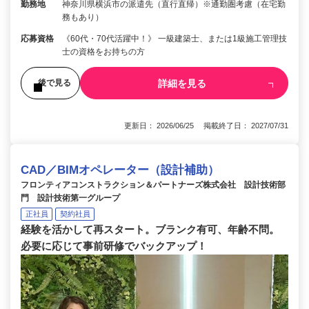
勤務地
神奈川県横浜市の派遣先（直行直帰）※通勤圏考慮（在宅勤
務もあり）
応募資格
《60代・70代活躍中！》 一級建築士、または1級施工管理技
士の資格をお持ちの方
詳細を見る
後で見る
更新日： 2026/06/25 掲載終了日： 2027/07/31
CAD／BIMオペレーター（設計補助）
フロンティアコンストラクション＆パートナーズ株式会社 設計技術部
門 設計技術第一グループ
正社員
契約社員
経験を活かして再スタート。ブランク有可、年齢不問。
必要に応じて事前研修でバックアップ！