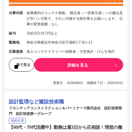
仕事内容
倉庫構内のコンテナ移動。 横浜港（一部東京港）への搬出及
び空バン引取り、それに付随する軽作業をお願いします。 仕
事の変更範囲：なし
給与
月給253,917円以上
勤務地
神奈川県横浜市神奈川区守屋町1丁目1-11
応募資格
海上コンテナドライバー経験者・大型免許・けん引免許
詳細を見る
後で見る
更新日： 2026/08/03 掲載終了日： 2026/10/12
設計監理など建設技術職
フロンティアコンストラクション＆パートナーズ株式会社 設計技術部
門 設計技術第一グループ
契約社員
【60代・70代活躍中】勤務は週3日から応相談！理想の働