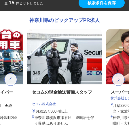
15
検索条件を保存
全
件ヒットしました
神奈川県のピックアップPR求人
ライバー
セコムの現金輸送警備スタッフ
スーパー
株式会社し
セコム株式会社
0円 ★経
月給220
月給257,500円以上
当・家族
峰沢町258
神奈川県横浜市瀬谷区 ※転居を伴
神奈川県
.
う異動はありません
咲町・大