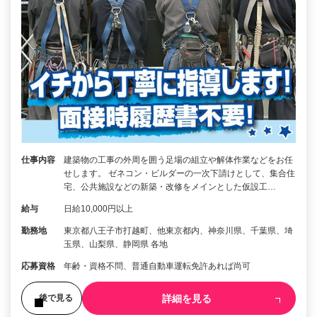
仕事内容
建築物の工事の外周を囲う足場の組立や解体作業などをお任
せします。 ゼネコン・ビルダーの一次下請けとして、集合住
宅、公共施設などの新築・改修をメインとした仮設工…
給与
日給10,000円以上
勤務地
東京都八王子市打越町、他東京都内、神奈川県、千葉県、埼
玉県、山梨県、静岡県 各地
応募資格
年齢・資格不問、普通自動車運転免許あれば尚可
詳細を見る
後で見る