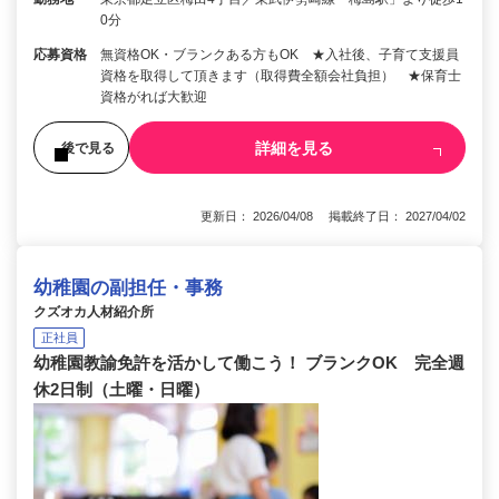
0分
応募資格
無資格OK・ブランクある方もOK ★入社後、子育て支援員
資格を取得して頂きます（取得費全額会社負担） ★保育士
資格がれば大歓迎
詳細を見る
後で見る
更新日： 2026/04/08 掲載終了日： 2027/04/02
幼稚園の副担任・事務
クズオカ人材紹介所
正社員
幼稚園教諭免許を活かして働こう！ ブランクOK 完全週
休2日制（土曜・日曜）