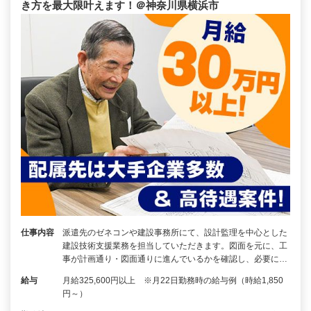
き方を最大限叶えます！＠神奈川県横浜市
仕事内容
派遣先のゼネコンや建設事務所にて、設計監理を中心とした
建設技術支援業務を担当していただきます。図面を元に、工
事が計画通り・図面通りに進んでいるかを確認し、必要に…
給与
月給325,600円以上 ※月22日勤務時の給与例（時給1,850
円～）