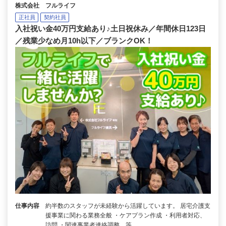
株式会社 フルライフ
正社員
契約社員
入社祝い金40万円支給あり♪土日祝休み／年間休日123日
／残業少なめ月10h以下／ブランクOK！
仕事内容
約半数のスタッフが未経験から活躍しています。 居宅介護支
援事業に関わる業務全般 ・ケアプラン作成 ・利用者対応、
訪問 ・関連事業者連絡調整 等 …