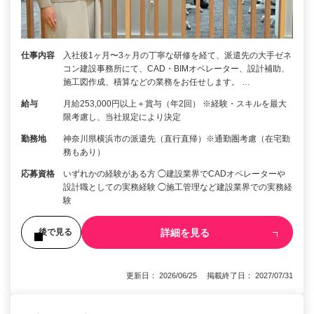
仕事内容
入社後1ヶ月〜3ヶ月の丁寧な研修を経て、派遣先の大手ゼネ
コン建設事務所にて、CAD・BIMオペレーター、設計補助、
施工図作成、積算などの業務をお任せします。 …
給与
月給253,000円以上＋賞与（年2回） ※経験・スキルを最大
限考慮し、当社規定により決定
勤務地
神奈川県横浜市の派遣先（直行直帰）※通勤圏考慮（在宅勤
務もあり）
応募資格
いずれかの経験がある方 ◯建設業界でCADオペレーターや
設計職としての実務経験 ◯施工管理など建設業界での実務経
験
詳細を見る
後で見る
更新日： 2026/06/25 掲載終了日： 2027/07/31