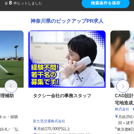
8
検索条件を保存
全
件ヒットしました
神奈川県のピックアップPR求人
管理補助
タクシー会社の事務スタッフ
CAD設
宅地造成／
株式会社 
スキル・経験
月給250
富士見交通株式会社
回＋諸手
月給270,000円以上
6-8／「弘
東京都町