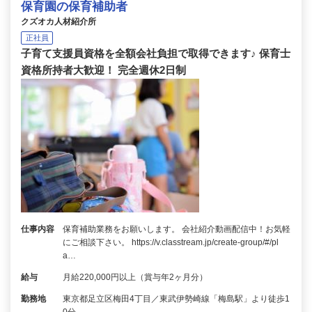
保育園の保育補助者
クズオカ人材紹介所
正社員
子育て支援員資格を全額会社負担で取得できます♪ 保育士
資格所持者大歓迎！ 完全週休2日制
仕事内容
保育補助業務をお願いします。 会社紹介動画配信中！お気軽
にご相談下さい。 https://v.classtream.jp/create-group/#/pl
a…
給与
月給220,000円以上（賞与年2ヶ月分）
勤務地
東京都足立区梅田4丁目／東武伊勢崎線「梅島駅」より徒歩1
0分