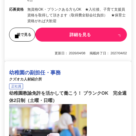
応募資格
無資格OK・ブランクある方もOK ★入社後、子育て支援員
資格を取得して頂きます（取得費全額会社負担） ★保育士
資格がれば大歓迎
詳細を見る
後で見る
更新日： 2026/04/08 掲載終了日： 2027/04/02
幼稚園の副担任・事務
クズオカ人材紹介所
正社員
幼稚園教諭免許を活かして働こう！ ブランクOK 完全週
休2日制（土曜・日曜）