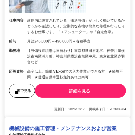
仕事内容
建物内に設置されている「搬送設備」が正しく動いているか
どうかを確認したり、定期的な点検や簡単な修理を行ったり
するお仕事です。 「エアシューター」や「自走台車」…
給与
月給246,000円～490,000円＋各種手当
勤務地
【設備設置現場は日替わり】東京都世田谷池尻、神奈川県横
浜市南区浦舟町、神奈川県横浜市旭区中尾、東京都北区赤羽
台など
応募資格
高卒以上、簡単なExcelでの入力作業ができる方 ★経験不
問 ★普通自動車運転免許あれば尚可
詳細を見る
後で見る
更新日： 2026/03/17 掲載終了日： 2026/09/04
機械設備の施工管理・メンテナンスおよび営業