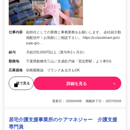
仕事内容
副担任としての業務と事務業務をお願いします。 会社紹介動
画配信中！お気軽にご相談下さい。 https://v.classtream.jp/cr
eate-gro…
給与
月給250,000円以上（賞与年2ヶ月分）
勤務地
千葉県船橋市三山／京成松戸線「習志野駅」より車5分
応募資格
幼稚園教諭 ブランクある方もOK
詳細を見る
後で見る
更新日： 2026/04/08 掲載終了日： 2027/03/26
居宅介護支援事業所のケアマネジャー 介護支援
専門員