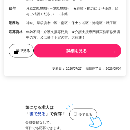
給与
月給230,000円～300,000円 ★経験・能力により優遇、給
与ご相談ください （未経…
勤務地
神奈川県横浜市中区・南区・保土ヶ谷区・港南区・磯子区
応募資格
年齢不問・介護支援専門員 ★介護支援専門員実務研修受講
中の方、又は修了予定の方、大歓迎！
詳細を見る
後で見る
更新日： 2026/07/27 掲載終了日： 2026/09/04
1
気になる求人は
「
後で見る
」で保存！
会員登録なしで、
何件でも応募できます。