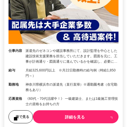
仕事内容
派遣先のゼネコンや建設事務所にて、設計監理を中心とした
建設技術支援業務を担当していただきます。図面を元に、工
事が計画通り・図面通りに進んでいるかを確認し、必要に…
給与
月給325,600円以上 ※月22日勤務時の給与例（時給1,850
円～）
勤務地
神奈川県横浜市の派遣先（直行直帰）※通勤圏考慮（在宅勤
務もあり）
応募資格
《60代・70代活躍中！》 一級建築士、または1級施工管理技
士の資格をお持ちの方
詳細を見る
後で見る