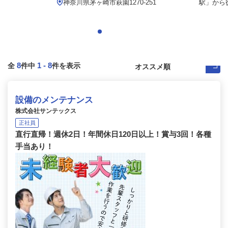
.
神奈川県茅ヶ崎市萩園1270-251
駅」から徒
8
1
-
8
全
件中
件を表示
設備のメンテナンス
株式会社サンテックス
正社員
直行直帰！週休2日！年間休日120日以上！賞与3回！各種
手当あり！