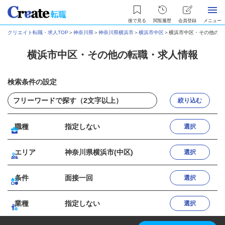
後で見る
閲覧履歴
会員登録
メニュー
クリエイト転職・求人TOP
＞
神奈川県
＞
神奈川県横浜市
＞
横浜市中区
＞
横浜市中区・その他の転
横浜市中区・その他の転職・求人情報
検索条件の設定
絞り込む
職種
指定しない
選択
エリア
神奈川県横浜市(中区)
選択
条件
面接一回
選択
業種
指定しない
選択