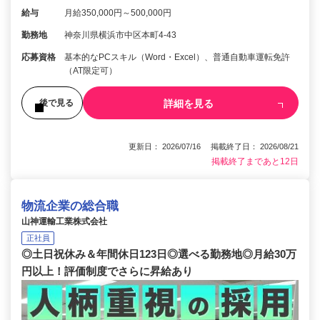
給与
月給350,000円～500,000円
勤務地
神奈川県横浜市中区本町4-43
応募資格
基本的なPCスキル（Word・Excel）、普通自動車運転免許
（AT限定可）
詳細を見る
後で見る
更新日： 2026/07/16 掲載終了日： 2026/08/21
掲載終了まであと12日
物流企業の総合職
山神運輸工業株式会社
正社員
◎土日祝休み＆年間休日123日◎選べる勤務地◎月給30万
円以上！評価制度でさらに昇給あり