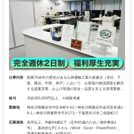
仕事内容
創業70余年の歴史がある山神運輸工業の各拠点（本社、千
葉、横浜、中部、神戸）において、お客様の物流課題を解決
する提案営業、および現場の安全・品質を支える管理業務…
給与
月給300,000円以上 ※経験考慮
勤務地
神奈川県横浜市中区本町4-43／神奈川県横浜市金沢区幸浦2-
8-1／神奈川県秦野市平沢273／千葉県市川市二俣新町17
応募資格
高卒以上、年齢64歳以下（定年65歳のため／例外事由1
号）、基本的なPCスキル（Word・Excel・PowerPoint）、
普通自動車免許（AT限定可）