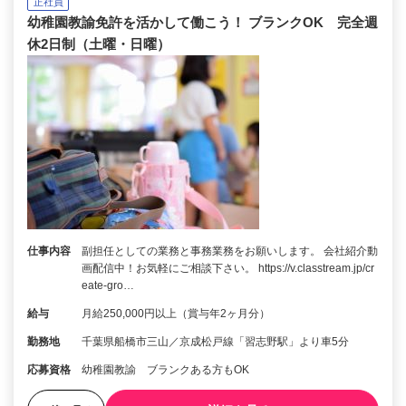
正社員
幼稚園教諭免許を活かして働こう！ ブランクOK 完全週
休2日制（土曜・日曜）
仕事内容
副担任としての業務と事務業務をお願いします。 会社紹介動
画配信中！お気軽にご相談下さい。 https://v.classtream.jp/cr
eate-gro…
給与
月給250,000円以上（賞与年2ヶ月分）
勤務地
千葉県船橋市三山／京成松戸線「習志野駅」より車5分
応募資格
幼稚園教諭 ブランクある方もOK