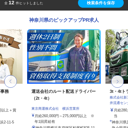
12
検索条件を保存
全
件ヒットしました
神奈川県のピックアップPR求人
務事務
運送会社のルート配送ドライバー
3t・4
株式会社新
（2t・4t）
井流通セン
東京商運株式会社 横浜営業所
00円以上＋賞
月給280
月給260,000円～275,000円以上 ※
当
年1回昇給有
-11-5
神奈川県
.
神奈川県横浜市戸塚区柏尾町825-11
急小田原