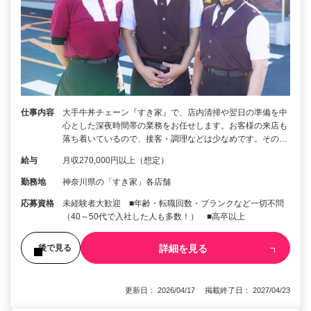
仕事内容
大手牛丼チェーン『すき家』で、店内清掃や翌日の準備を中
心とした深夜時間帯の業務をお任せします。お客様の来店も
落ち着いているので、接客・調理などは少なめです。その…
給与
月収270,000円以上（想定）
勤務地
神奈川県の「すき家」各店舗
応募資格
未経験者大歓迎 ■年齢・転職回数・ブランクなど一切不問
（40～50代で入社した人も多数！） ■高卒以上
詳細を見る
後で見る
更新日： 2026/04/17 掲載終了日： 2027/04/23