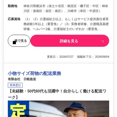
勤務地
神奈川県横浜市（保土ケ谷区・鶴見区・磯子区・中区・神奈
川区・港南区・栄区・南区）、川崎市（幸区・中原区）
応募資格
（1）（2）介護福祉士以上、もしくはサービス提供責任者実
務経験1年以上（要普免）／（3）実務者研修、介護職員基礎
研修、ヘルパー1級、介護福祉士のいずれか（要普免…
詳細を見る
後で見る
更新日： 2026/07/27 掲載終了日： 2026/09/04
小物サイズ荷物の配送業務
有限会社 日軽急送
業務委託
【未経験・50代60代も活躍中！自分らしく働ける配送ワ
ーク】