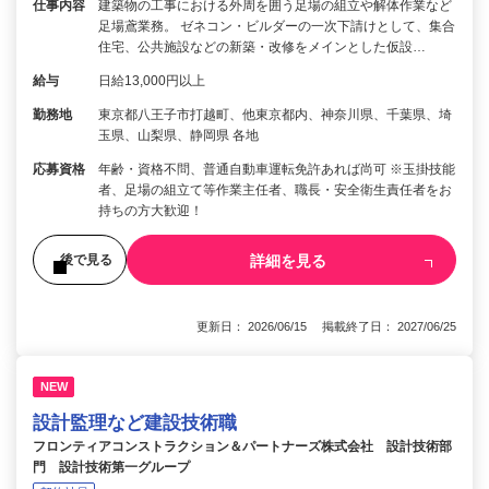
仕事内容
建築物の工事における外周を囲う足場の組立や解体作業など
足場鳶業務。 ゼネコン・ビルダーの一次下請けとして、集合
住宅、公共施設などの新築・改修をメインとした仮設…
給与
日給13,000円以上
勤務地
東京都八王子市打越町、他東京都内、神奈川県、千葉県、埼
玉県、山梨県、静岡県 各地
応募資格
年齢・資格不問、普通自動車運転免許あれば尚可 ※玉掛技能
者、足場の組立て等作業主任者、職長・安全衛生責任者をお
持ちの方大歓迎！
詳細を見る
後で見る
更新日： 2026/06/15 掲載終了日： 2027/06/25
NEW
設計監理など建設技術職
フロンティアコンストラクション＆パートナーズ株式会社 設計技術部
門 設計技術第一グループ