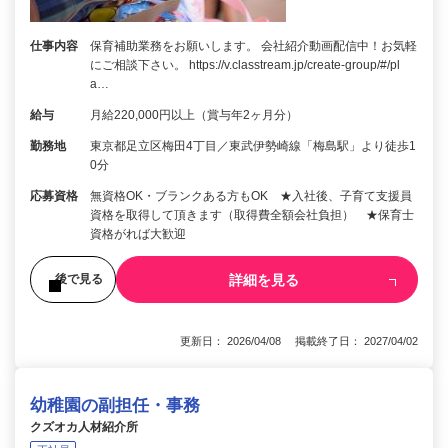
仕事内容
保育補助業務をお願いします。 会社紹介動画配信中！お気軽
にご相談下さい。 https://v.classtream.jp/create-group/#/pl
a…
給与
月給220,000円以上（賞与年2ヶ月分）
勤務地
東京都足立区梅田4丁目／東武伊勢崎線「梅島駅」より徒歩1
0分
応募資格
無資格OK・ブランクある方もOK ★入社後、子育て支援員
資格を取得して頂きます（取得費全額会社負担） ★保育士
資格がれば大歓迎
詳細を見る
後で見る
更新日： 2026/04/08 掲載終了日： 2027/04/02
幼稚園の副担任・事務
クズオカ人材紹介所