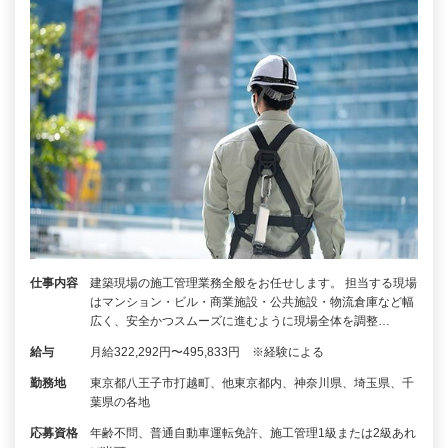
仕事内容
建築現場の施工管理業務全般をお任せします。 担当する現場
はマンション・ビル・商業施設・公共施設・物流倉庫など幅
広く、安全かつスムーズに進むように現場全体を調整…
給与
月給322,292円〜495,833円 ※経験による
勤務地
東京都八王子市打越町、他東京都内、神奈川県、埼玉県、千
葉県の各地
応募資格
年齢不問、普通自動車運転免許、施工管理1級または2級あれ