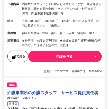
仕事内容
約半数のスタッフが未経験から活躍しています。 居宅介護支
援事業に関わる業務全般 ・ケアプラン作成 ・利用者対応、
訪問 ・関連事業者連絡調整 等 …
給与
月給230,000円～300,000円 ★経験・能力により優遇、給
与ご相談ください （未経…
勤務地
神奈川県横浜市中区・南区・保土ヶ谷区・港南区・磯子区
応募資格
年齢不問・介護支援専門員 ★介護支援専門員実務研修受講
中の方、又は修了予定の方、大歓迎！
詳細を見る
後で見る
更新日： 2026/07/27 掲載終了日： 2026/09/04
NEW
介護事業所の介護スタッフ サービス提供責任者
株式会社 フルライフ
正社員