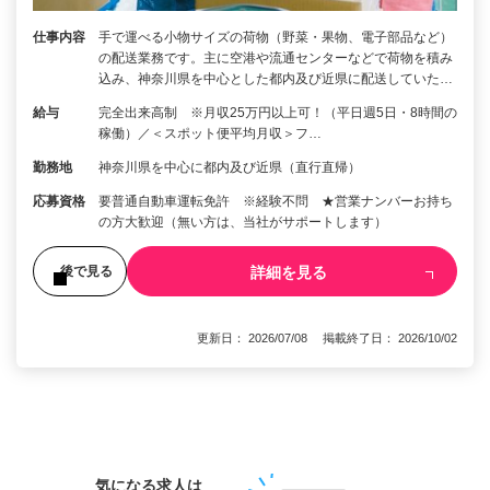
仕事内容
手で運べる小物サイズの荷物（野菜・果物、電子部品など）
の配送業務です。主に空港や流通センターなどで荷物を積み
込み、神奈川県を中心とした都内及び近県に配送していた…
給与
完全出来高制 ※月収25万円以上可！（平日週5日・8時間の
稼働）／＜スポット便平均月収＞フ…
勤務地
神奈川県を中心に都内及び近県（直行直帰）
応募資格
要普通自動車運転免許 ※経験不問 ★営業ナンバーお持ち
の方大歓迎（無い方は、当社がサポートします）
詳細を見る
後で見る
更新日： 2026/07/08 掲載終了日： 2026/10/02
1
気になる求人は