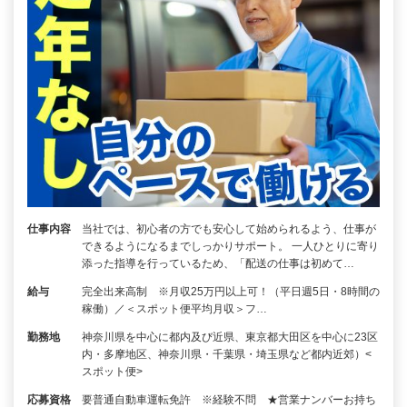
仕事内容
当社では、初心者の方でも安心して始められるよう、仕事が
できるようになるまでしっかりサポート。 一人ひとりに寄り
添った指導を行っているため、「配送の仕事は初めて…
給与
完全出来高制 ※月収25万円以上可！（平日週5日・8時間の
稼働）／＜スポット便平均月収＞フ…
勤務地
神奈川県を中心に都内及び近県、東京都大田区を中心に23区
内・多摩地区、神奈川県・千葉県・埼玉県など都内近郊）<
スポット便>
応募資格
要普通自動車運転免許 ※経験不問 ★営業ナンバーお持ち