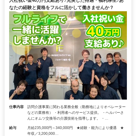
入社祝い金40万円支給あり♪充実した待遇・福利厚生♪あ
なたの経験と資格をフルに活かして働きませんか？
仕事内容
訪問介護事業に関わる業務全般（勤務地によりオペレーター
などの業務有） ・利用者へのサービス提供。 ・ヘルパーさ
んにオムツ交換等の介護技術を指導します。 ・…
給与
月給235,000円～340,000円 ★経験・能力により優遇 ★
年収／3,200,000…