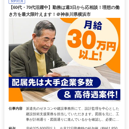
契約社員
【60代・70代活躍中】勤務は週3日から応相談！理想の働
き方を最大限叶えます！＠神奈川県横浜市
仕事内容
派遣先のゼネコンや建設事務所にて、設計監理を中心とした
建設技術支援業務を担当していただきます。図面を元に、工
事が計画通り・図面通りに進んでいるかを確認し、必要に…
給与
月給325,600円以上 ※月22日勤務時の給与例（時給1,850