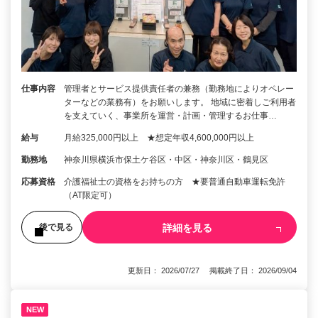
仕事内容
管理者とサービス提供責任者の兼務（勤務地によりオペレー
ターなどの業務有）をお願いします。 地域に密着しご利用者
を支えていく、事業所を運営・計画・管理するお仕事…
給与
月給325,000円以上 ★想定年収4,600,000円以上
勤務地
神奈川県横浜市保土ケ谷区・中区・神奈川区・鶴見区
応募資格
介護福祉士の資格をお持ちの方 ★要普通自動車運転免許
（AT限定可）
詳細を見る
後で見る
更新日： 2026/07/27 掲載終了日： 2026/09/04
NEW