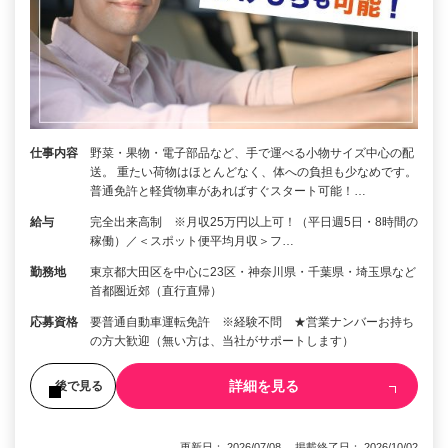
仕事内容
野菜・果物・電子部品など、手で運べる小物サイズ中心の配
送。 重たい荷物はほとんどなく、体への負担も少なめです。
普通免許と軽貨物車があればすぐスタート可能！…
給与
完全出来高制 ※月収25万円以上可！（平日週5日・8時間の
稼働）／＜スポット便平均月収＞フ…
勤務地
東京都大田区を中心に23区・神奈川県・千葉県・埼玉県など
首都圏近郊（直行直帰）
応募資格
要普通自動車運転免許 ※経験不問 ★営業ナンバーお持ち
の方大歓迎（無い方は、当社がサポートします）
詳細を見る
後で見る
更新日： 2026/07/08 掲載終了日： 2026/10/02