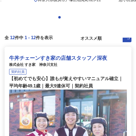
12
1
-
12
全
件中
件を表示
牛丼チェーンすき家の店舗スタッフ／深夜
株式会社 すき家 神奈川支社
契約社員
【初めてでも安心】誰もが覚えやすいマニュアル確立｜
平均年齢49.1歳｜最大9連休可｜契約社員