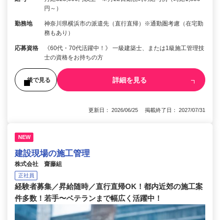
円～）
勤務地
神奈川県横浜市の派遣先（直行直帰）※通勤圏考慮（在宅勤
務もあり）
応募資格
《60代・70代活躍中！》 一級建築士、または1級施工管理技
士の資格をお持ちの方
詳細を見る
後で見る
更新日： 2026/06/25 掲載終了日： 2027/07/31
NEW
建設現場の施工管理
株式会社 齋藤組
正社員
経験者募集／昇給随時／直行直帰OK！都内近郊の施工案
件多数！若手〜ベテランまで幅広く活躍中！