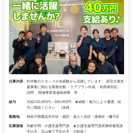
仕事内容
約半数のスタッフが未経験から活躍しています。 居宅介護支
援事業に関わる業務全般 ・ケアプラン作成 ・利用者対応、
訪問 ・関連事業者連絡調整 等 …
給与
月給230,000円～300,000円 ★経験・能力により優遇、給
与ご相談ください （未経…
勤務地
神奈川県横浜市中区・南区・保土ヶ谷区・港南区・磯子区
応募資格
年齢不問・介護支援専門員 ★介護支援専門員実務研修受講
中の方、又は修了予定の方、大歓迎！