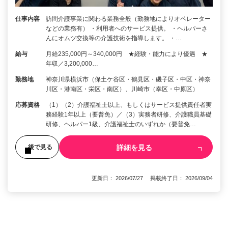
仕事内容
訪問介護事業に関わる業務全般（勤務地によりオペレーター
などの業務有） ・利用者へのサービス提供。 ・ヘルパーさ
んにオムツ交換等の介護技術を指導します。 ・…
給与
月給235,000円～340,000円 ★経験・能力により優遇 ★
年収／3,200,000…
勤務地
神奈川県横浜市（保土ケ谷区・鶴見区・磯子区・中区・神奈
川区・港南区・栄区・南区）、川崎市（幸区・中原区）
応募資格
（1）（2）介護福祉士以上、もしくはサービス提供責任者実
務経験1年以上（要普免）／（3）実務者研修、介護職員基礎
研修、ヘルパー1級、介護福祉士のいずれか（要普免…
詳細を見る
後で見る
更新日： 2026/07/27 掲載終了日： 2026/09/04
1