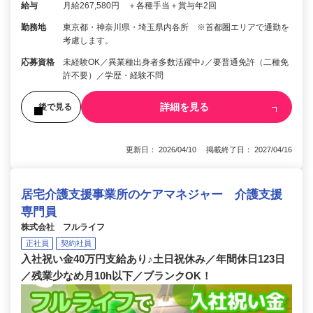
給与
月給267,580円 ＋各種手当＋賞与年2回
勤務地
東京都・神奈川県・埼玉県内各所 ※首都圏エリアで通勤を
考慮します。
応募資格
未経験OK／異業種出身者多数活躍中♪／要普通免許（二種免
許不要）／学歴・経験不問
詳細を見る
後で見る
更新日： 2026/04/10 掲載終了日： 2027/04/16
居宅介護支援事業所のケアマネジャー 介護支援
専門員
株式会社 フルライフ
正社員
契約社員
入社祝い金40万円支給あり♪土日祝休み／年間休日123日
／残業少なめ月10h以下／ブランクOK！