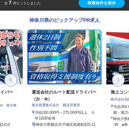
7
検索条件を保存
全
件ヒットしました
神奈川県のピックアップPR求人
ライバー
運送会社のルート配送ドライバー
海上コン
（2t・4t）
株式会社池
東京商運株式会社 横浜営業所
am 寒川車
月給350,
月給260,000円～275,000円以上 ※
験・能力
年1回昇給有
神奈川県
414
神奈川県横浜市戸塚区柏尾町825-11
-38 ●