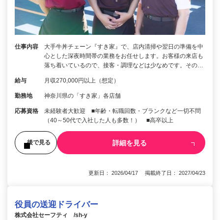
仕事内容
大手牛丼チェーン『すき家』で、店内清掃や翌日の準備を中
心とした深夜時間帯の業務をお任せします。お客様の来店も
落ち着いているので、接客・調理などは少なめです。その…
給与
月収270,000円以上（想定）
勤務地
神奈川県の「すき家」各店舗
応募資格
未経験者大歓迎 ■年齢・転職回数・ブランクなど一切不問
（40～50代で入社した人も多数！） ■高卒以上
詳細を見る
後で見る
更新日： 2026/04/17 掲載終了日： 2027/04/23
役員の送迎ドライバー
株式会社セーフティ /sh-y