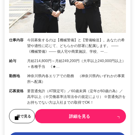
仕事内容
今回募集するのは【機械警備】と【警備輸送】。あなたの希
望や適性に応じて、どちらかの部署に配属します。 ――
《機械警備》―― 個人宅や商業施設、学校、一…
給与
月給214,800円～月給249,200円（大卒以上240,000円以上）
＋各種手当 《★…
勤務地
神奈川県内各エリアでの勤務 （神奈川県内いずれかの事業
所へ配属）
応募資格
要普通免許（AT限定可）／60歳未満（定年が60歳の為）／
高卒以上（※労働基準法等法令の規定により） ※普通免許を
お持ちでない方は入社までの取得でOK！
詳細を見る
後で見る