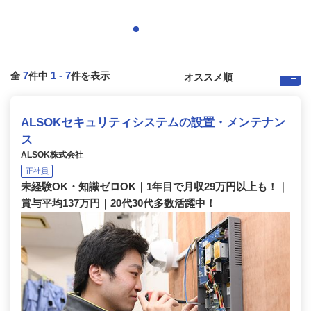
7
1
-
7
全
件中
件を表示
ALSOKセキュリティシステムの設置・メンテナン
ス
ALSOK株式会社
正社員
未経験OK・知識ゼロOK｜1年目で月収29万円以上も！｜
賞与平均137万円｜20代30代多数活躍中！