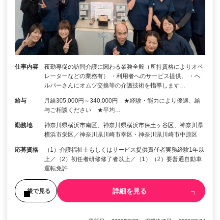
仕事内容
夜勤専従の訪問介護に関わる業務全般（所持資格によりオペ
レーターなどの業務有） ・利用者へのサービス提供。 ・ヘ
ルパーさんにオムツ交換等の介護技術を指導します…
給与
月給305,000円～340,000円 ★経験・能力により優遇、給
与ご相談ください ★平均…
勤務地
神奈川県横浜市南区、神奈川県横浜市保土ヶ谷区、神奈川県
横浜市栄区／神奈川県川崎市幸区・神奈川県川崎市中原区
応募資格
（1）介護福祉士もしくはサービス提供責任者実務経験1年以
上／（2）初任者研修修了者以上／（1）（2）要普通自動車
運転免許
詳細を見る
後で見る