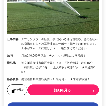
仕事内容
スプリンクラーの新設工事に関わる進行管理や、協力会社へ
の指示出しなど施工管理者のサポート業務をお任せします。
工事がスムーズに進むよう、一緒に支えてください！ …
給与
月給240,000円以上 ★スキル・経験により考慮！
勤務地
神奈川県横浜市南区大岡3-16-8／「弘明寺駅」徒歩15分、
「蒔田駅」徒歩15分、「上大岡駅」徒歩15分 ★車通勤O
K！
応募資格
要普通自動車運転免許（AT限定可） ★未経験歓迎！
詳細を見る
後で見る