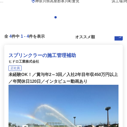
..
神奈川県高座郡寒川町倉見
浜工場3
4
1
-
4
全
件中
件を表示
スプリンクラーの施工管理補助
ヒドロ工業株式会社
正社員
未経験OK！／賞与年2～3回／入社2年目年収450万円以上
／年間休日120日／インタビュー動画あり