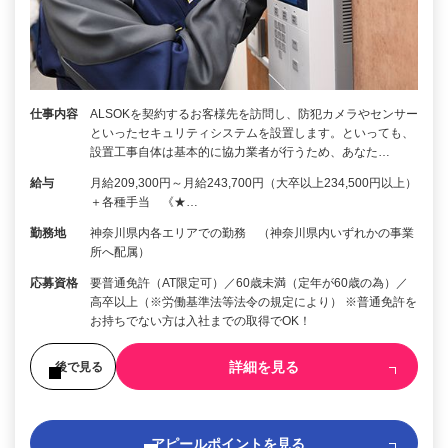
仕事内容
ALSOKを契約するお客様先を訪問し、防犯カメラやセンサー
といったセキュリティシステムを設置します。といっても、
設置工事自体は基本的に協力業者が行うため、あなた…
給与
月給209,300円～月給243,700円（大卒以上234,500円以上）
＋各種手当 《★…
勤務地
神奈川県内各エリアでの勤務 （神奈川県内いずれかの事業
所へ配属）
応募資格
要普通免許（AT限定可）／60歳未満（定年が60歳の為）／
高卒以上（※労働基準法等法令の規定により） ※普通免許を
お持ちでない方は入社までの取得でOK！
詳細を見る
後で見る
アピールポイントを見る