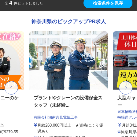
4
検索条件を保存
全
件ヒットしました
神奈川県のピックアップPR求人
モニーのケ
プラントやクレーンの設備保全ス
大型キャ
タッフ（未経験...
ー
泉車輛輸送
有限会社湘南倉見電気工事
輛輸送グル
手当
月給260,000円以上 ★資格により優
月給341,
遇あり
279-55
神奈川県