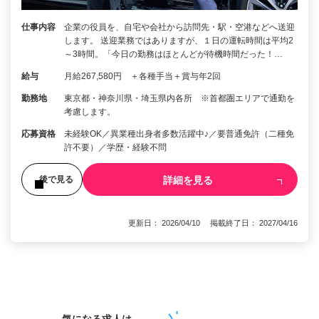
仕事内容
企業の役員を、自宅や会社から訪問先・駅・空港などへ送迎
します。 送迎業務ではありますが、１日の運転時間は平均2
～3時間。「今日の勤務はほとんどが待機時間だった！…
給与
月給267,580円 ＋各種手当＋賞与年2回
勤務地
東京都・神奈川県・埼玉県内各所 ※首都圏エリアで通勤を
考慮します。
応募資格
未経験OK／異業種出身者多数活躍中♪／要普通免許（二種免
許不要）／学歴・経験不問
詳細を見る
後で見る
更新日： 2026/04/10 掲載終了日： 2027/04/16
1
気になる求人は