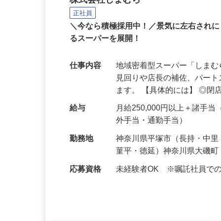
スーパーの店内担当スタ
株式会社しまむら
正社員
＼今なら積極採用中！／景気に左右されに
るスーパーを展開！
仕事内容
地域密着型スーパー「しま
見回りや店長の補佐、パー
ます。 【具体的には】 ◎閉
給与
月給250,000円以上＋諸
外手当・通勤手当）
勤務地
神奈川県平塚市（長持・中
菫平・徳延）神奈川県大磯町
応募資格
未経験者OK ※嘱託社員で