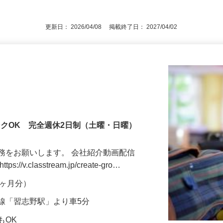
後で見
額会社負担） ★保育士資格がれば大歓迎
更新日： 2026/04/08 掲載終了日： 2027/04/02
ンクOK 完全週休2日制（土曜・日曜）
務をお願いします。 会社紹介動画配信
v.classtream.jp/create-gro…
年2ヶ月分）