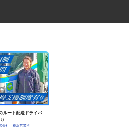
社のルート配送ドライバ
牛丼チェーンすき家の店舗スタ
・4t）
ッフ／深夜