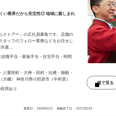
ッフ
くい業界だから安定性◎ 地域に親しまれ
むらストアー」の正社員募集です。店舗の
トスタッフのフォロー業務などをお任せし
店作業…
手当（役職手当・家族手当・住宅手当・時間
里・八重咲町・大神・田村・出縄・御殿・
（大磯） 神奈川県小田原市（中村原）
後で見
の採用あり