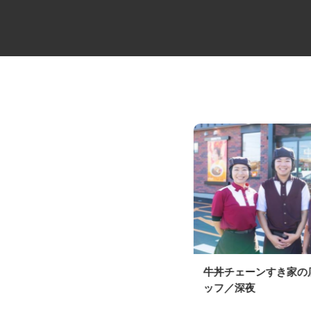
運送会社のルート配送ドライバ
牛丼チェーンすき家
ー（2t・4t）
ッフ／深夜