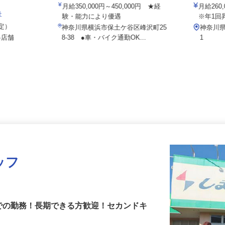
株式会社池田興運
東京商運
月給350,000円～450,000円 ★経
月給26
社
験・能力により優遇
※年1
想定）
神奈川県横浜市保土ケ谷区峰沢町25
神奈川
各店舗
8-38 ●車・バイク通勤OK...
1
ッフ
までの勤務！長期できる方歓迎！セカンドキ