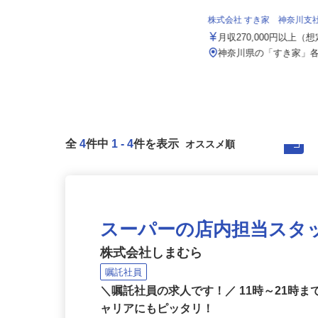
東京商運株式会社 横浜営業所
月給260,000円～275,000円以上
株式会社 すき家 神奈川支
※年1回昇給有
月収270,000円以上（
神奈川県横浜市戸塚区柏尾町825-1
1
神奈川県の「すき家」
全
4
件中
1
-
4
件を表示
スーパーの店内担当スタ
株式会社しまむら
嘱託社員
＼嘱託社員の求人です！／ 11時～21時