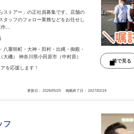
むらストアー」の正社員募集です。店舗の
トスタッフのフォロー業務などをお任せし
店作…
当
里・八重咲町・大神・田村・出縄・御殿・
（大磯） 神奈川県小田原市（中村原）
後で見
リアを応援します！
更新日： 2026/05/25 掲載終了日： 2027/02/19