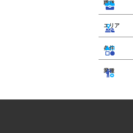
職種
エリア
条件
業種