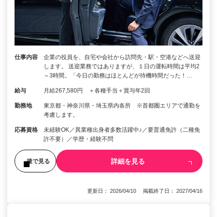
仕事内容
企業の役員を、自宅や会社から訪問先・駅・空港などへ送迎
します。 送迎業務ではありますが、１日の運転時間は平均2
～3時間。「今日の勤務はほとんどが待機時間だった！…
給与
月給267,580円 ＋各種手当＋賞与年2回
勤務地
東京都・神奈川県・埼玉県内各所 ※首都圏エリアで通勤を
考慮します。
応募資格
未経験OK／異業種出身者多数活躍中♪／要普通免許（二種免
許不要）／学歴・経験不問
詳細を見る
後で見る
更新日： 2026/04/10 掲載終了日： 2027/04/16