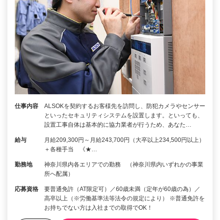
仕事内容
ALSOKを契約するお客様先を訪問し、防犯カメラやセンサー
といったセキュリティシステムを設置します。といっても、
設置工事自体は基本的に協力業者が行うため、あなた…
給与
月給209,300円～月給243,700円（大卒以上234,500円以上）
＋各種手当 《★…
勤務地
神奈川県内各エリアでの勤務 （神奈川県内いずれかの事業
所へ配属）
応募資格
要普通免許（AT限定可）／60歳未満（定年が60歳の為）／
高卒以上（※労働基準法等法令の規定により） ※普通免許を
お持ちでない方は入社までの取得でOK！