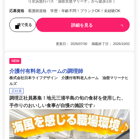
り京浜急行バス「油壺京急マリーナ」から徒歩1分 ）
応募資格
看護師資格 学歴・年齢不問！ブランクOK！未経験OK
詳細を見る
後で見る
更新日： 2026/07/30 掲載終了日： 2026/10/02
NEW
介護付有料老人ホームの調理師
株式会社日本ライフデザイン 介護付有料老人ホーム 油壺マリーナヒ
ルズ
正社員
調理正社員募集！地元三浦半島の旬の食材を使用した、
手作りのおいしい食事が自慢の施設です♪