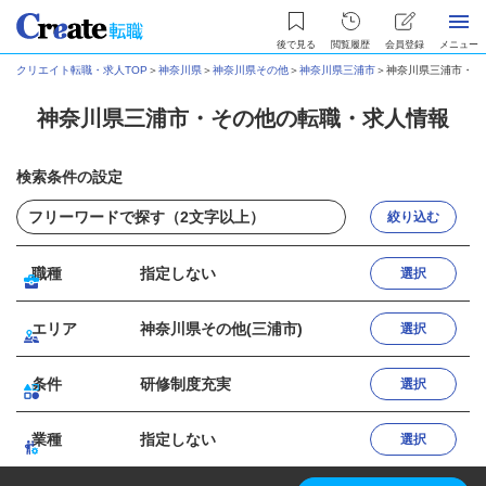
後で見る
閲覧履歴
会員登録
メニュー
クリエイト転職・求人TOP
＞
神奈川県
＞
神奈川県その他
＞
神奈川県三浦市
＞
神奈川県三浦市・そ
神奈川県三浦市・その他の転職・求人情報
検索条件の設定
絞り込む
職種
指定しない
選択
エリア
神奈川県その他(三浦市)
選択
条件
研修制度充実
選択
業種
指定しない
選択