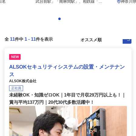
田名
武台前駅」「南林間駅」、相鉄線「...
神奈川県
11
1
-
11
全
件中
件を表示
NEW
ALSOKセキュリティシステムの設置・メンテナン
ス
ALSOK株式会社
正社員
未経験OK・知識ゼロOK｜1年目で月収29万円以上も！｜
賞与平均137万円｜20代30代多数活躍中！