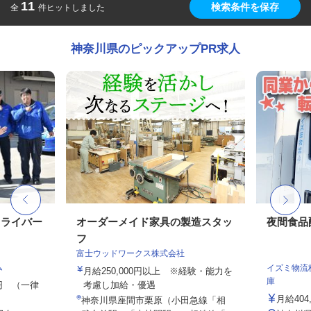
11
検索条件を保存
全
件ヒットしました
神奈川県のピックアップPR求人
ドライバー
オーダーメイド家具の製造スタッ
夜間食品
フ
富士ウッドワークス株式会社
ム
イズミ物流
月給250,000円以上 ※経験・能力を
庫
00円 （一律
考慮し加給・優遇
月給404
神奈川県座間市栗原（小田急線「相