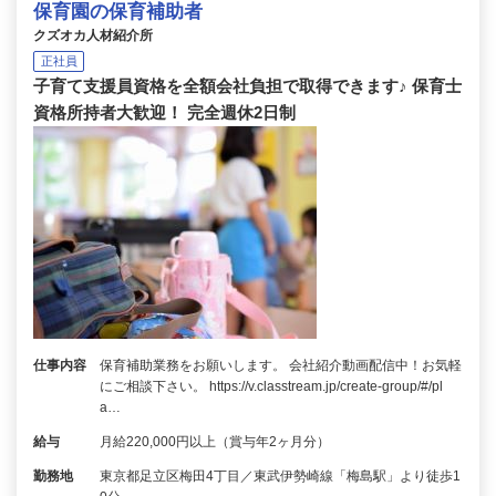
保育園の保育補助者
クズオカ人材紹介所
正社員
子育て支援員資格を全額会社負担で取得できます♪ 保育士
資格所持者大歓迎！ 完全週休2日制
仕事内容
保育補助業務をお願いします。 会社紹介動画配信中！お気軽
にご相談下さい。 https://v.classtream.jp/create-group/#/pl
a…
給与
月給220,000円以上（賞与年2ヶ月分）
勤務地
東京都足立区梅田4丁目／東武伊勢崎線「梅島駅」より徒歩1