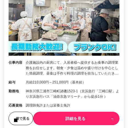
仕事内容
介護施設内の厨房にて、入居者様へ提供するお食事の調理業
務をお任せします。朝食・夕食は温めや盛り付けを中心とし
た簡易調理、昼食は手作り料理の調理を担当していただき…
給与
月給210,000円～251,000円（基本給）
勤務地
神奈川県三浦市三崎町諸磯1523-1（京浜急行「三崎口駅」よ
り京浜急行バス「油壺京急マリーナ」から徒歩1分 ）
応募資格
調理師免許または栄養士免許
詳細を見る
後で見る