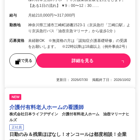
【ある1日の流れ】 ▼9：00〜12：30……
給与
月給210,000円〜317,000円
勤務地
神奈川県三浦市三崎町諸磯1523-1（京浜急行「三崎口駅」よ
り京浜急行バス「油壺京急マリーナ」から徒歩1分 ）
応募資格
未経験OK ※無資格の方は「認知症介護基礎研修」の受講
をお願いします。 ※22時以降は18歳以上（例外事由2号）
詳細を見る
後で見る
更新日： 2026/07/30 掲載終了日： 2026/10/02
NEW
介護付有料老人ホームの看護師
株式会社日本ライフデザイン 介護付有料老人ホーム 油壺マリーナヒ
ルズ
正社員
日勤のみ＆残業ほぼなし！オンコールは都度相談！企業