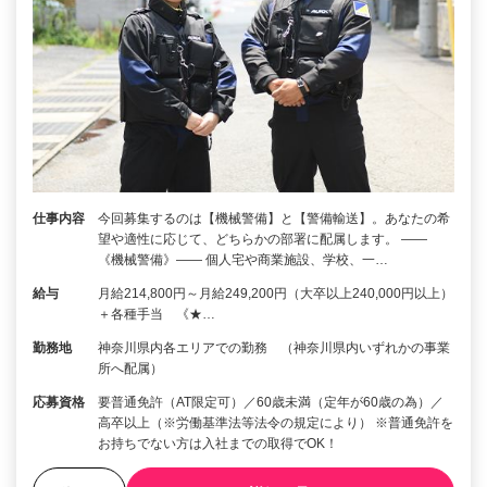
仕事内容
今回募集するのは【機械警備】と【警備輸送】。あなたの希
望や適性に応じて、どちらかの部署に配属します。 ――
《機械警備》―― 個人宅や商業施設、学校、一…
給与
月給214,800円～月給249,200円（大卒以上240,000円以上）
＋各種手当 《★…
勤務地
神奈川県内各エリアでの勤務 （神奈川県内いずれかの事業
所へ配属）
応募資格
要普通免許（AT限定可）／60歳未満（定年が60歳の為）／
高卒以上（※労働基準法等法令の規定により） ※普通免許を
お持ちでない方は入社までの取得でOK！