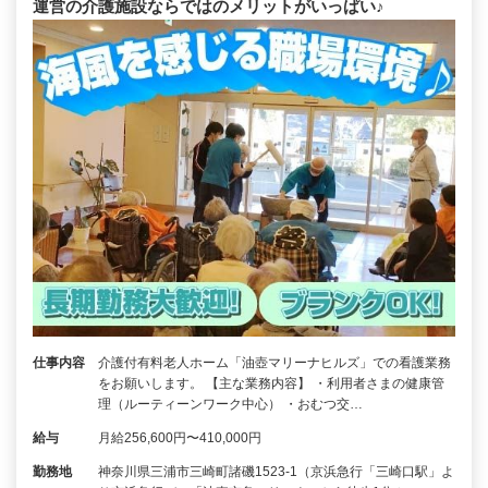
運営の介護施設ならではのメリットがいっぱい♪
仕事内容
介護付有料老人ホーム「油壺マリーナヒルズ」での看護業務
をお願いします。 【主な業務内容】 ・利用者さまの健康管
理（ルーティーンワーク中心） ・おむつ交…
給与
月給256,600円〜410,000円
勤務地
神奈川県三浦市三崎町諸磯1523-1（京浜急行「三崎口駅」よ