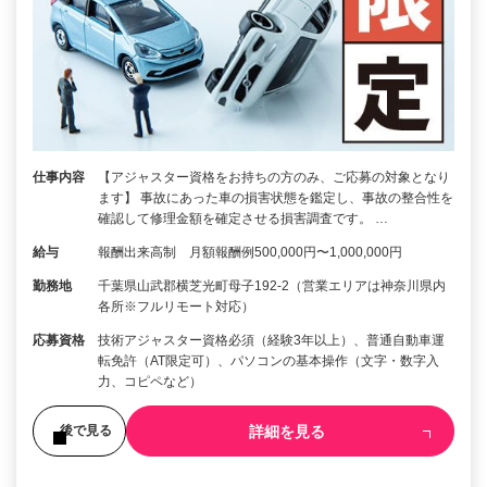
仕事内容
【アジャスター資格をお持ちの方のみ、ご応募の対象となり
ます】 事故にあった車の損害状態を鑑定し、事故の整合性を
確認して修理金額を確定させる損害調査です。 …
給与
報酬出来高制 月額報酬例500,000円〜1,000,000円
勤務地
千葉県山武郡横芝光町母子192-2（営業エリアは神奈川県内
各所※フルリモート対応）
応募資格
技術アジャスター資格必須（経験3年以上）、普通自動車運
転免許（AT限定可）、パソコンの基本操作（文字・数字入
力、コピペなど）
詳細を見る
後で見る