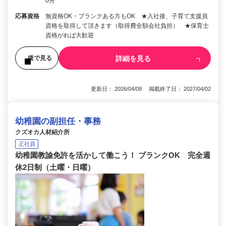
0分
応募資格
無資格OK・ブランクある方もOK ★入社後、子育て支援員
資格を取得して頂きます（取得費全額会社負担） ★保育士
資格がれば大歓迎
詳細を見る
後で見る
更新日： 2026/04/08 掲載終了日： 2027/04/02
幼稚園の副担任・事務
クズオカ人材紹介所
正社員
幼稚園教諭免許を活かして働こう！ ブランクOK 完全週
休2日制（土曜・日曜）