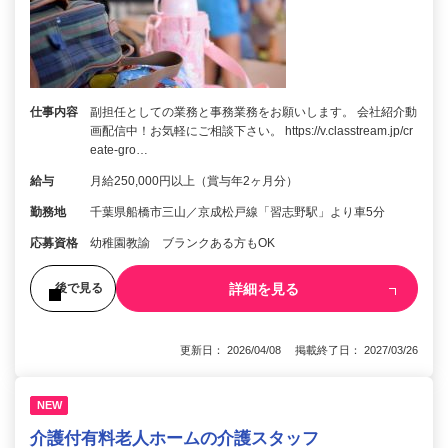
仕事内容
副担任としての業務と事務業務をお願いします。 会社紹介動
画配信中！お気軽にご相談下さい。 https://v.classtream.jp/cr
eate-gro…
給与
月給250,000円以上（賞与年2ヶ月分）
勤務地
千葉県船橋市三山／京成松戸線「習志野駅」より車5分
応募資格
幼稚園教諭 ブランクある方もOK
詳細を見る
後で見る
更新日： 2026/04/08 掲載終了日： 2027/03/26
NEW
介護付有料老人ホームの介護スタッフ