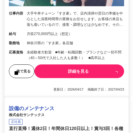
仕事内容
大手牛丼チェーン『すき家』で、店内清掃や翌日の準備を中
心とした深夜時間帯の業務をお任せします。お客様の来店も
落ち着いているので、接客・調理などは少なめです。その…
給与
月収270,000円以上（想定）
勤務地
神奈川県の「すき家」各店舗
応募資格
未経験者大歓迎 ■年齢・転職回数・ブランクなど一切不問
（40～50代で入社した人も多数！） ■高卒以上
詳細を見る
後で見る
更新日： 2026/04/17 掲載終了日： 2027/04/23
設備のメンテナンス
株式会社サンテックス
正社員
直行直帰！週休2日！年間休日120日以上！賞与3回！各種