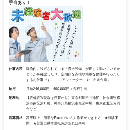
手当あり！
仕事内容
建物内に設置されている「搬送設備」が正しく動いているか
どうかを確認したり、定期的な点検や簡単な修理を行ったり
するお仕事です。 「エアシューター」や「自走台車」…
給与
月給246,000円～490,000円＋各種手当
勤務地
【設備設置現場は日替わり】東京都世田谷池尻、神奈川県横
浜市南区浦舟町、神奈川県横浜市旭区中尾、東京都北区赤羽
台など
応募資格
高卒以上、簡単なExcelでの入力作業ができる方 ★経験不
問 ★普通自動車運転免許あれば尚可