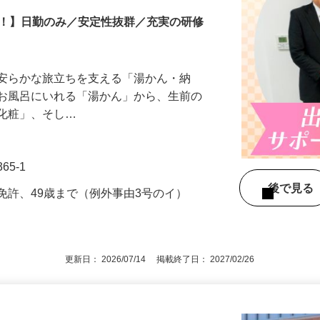
中！】日勤のみ／安定性抜群／充実の研修
、安らかな旅立ちを支える「湯かん・納
をお風呂にいれる「湯かん」から、生前の
「化粧」、そし…
65-1
後で見
免許、49歳まで（例外事由3号のイ）
更新日： 2026/07/14 掲載終了日： 2027/02/26