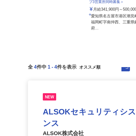
泉車輛輸送株式会社＜泉車
伏見運送株式会社 名古屋支店
プ3営業所同時募集＞
月給350,000円～500,000円以上（一
月給341,900円～500,0
律手当込み） ☆年...
愛知県名古屋市港区潮
愛知県東海市荒尾町見晴25-1（伊勢
福岡町字南仲西、三重
湾岸自動車道「東海IC」より...
府...
全
4
件中
1
-
4
件を表示
NEW
ALSOKセキュリティシ
ンス