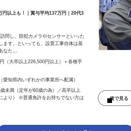
万円以上も！｜賞与平均137万円｜20代3
先を訪問し、防犯カメラやセンサーといった
置します。といっても、設置工事自体は基
、あなた…
700円（大卒以上226,500円以上）＋各種手
 （愛知県内いずれかの事業所へ配属）
60歳未満（定年が60歳の為）／高卒以上
により） ※普通免許をお持ちでない方は
後で見