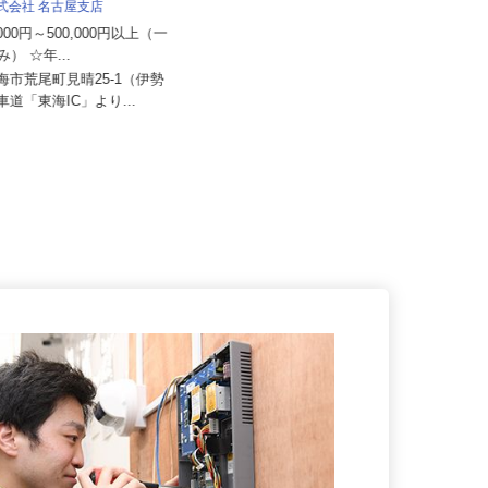
泉車輛輸送株式会社＜泉車輛輸送グルー
株式会社 名古屋支店
プ3営業所同時募集＞
0,000円～500,000円以上（一
月給341,900円～500,000円
み） ☆年...
愛知県名古屋市港区潮見町、岡崎市
東海市荒尾町見晴25-1（伊勢
福岡町字南仲西、三重県鈴鹿市国
動車道「東海IC」より...
府...