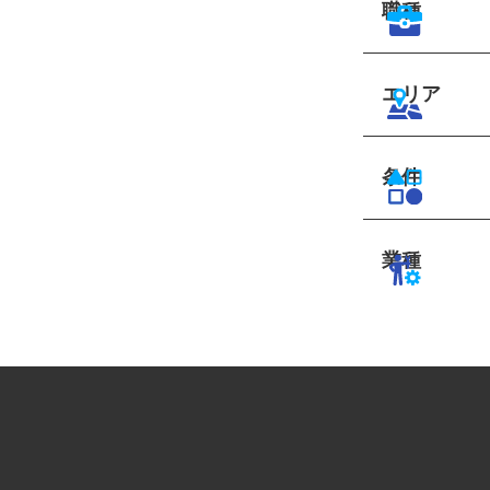
職種
エリア
条件
業種