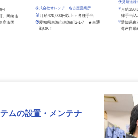
輛輸送グルー
伏見運送
株式会社オレンヂ 名古屋営業所
00円
月給35
月給420,000円以上＋各種手当
律手当込
見町、岡崎市
県鈴鹿市国
愛知県東海市東海町2-1-7 ★車通
愛知県
勤OK！
湾岸自
ステムの設置・メンテナ