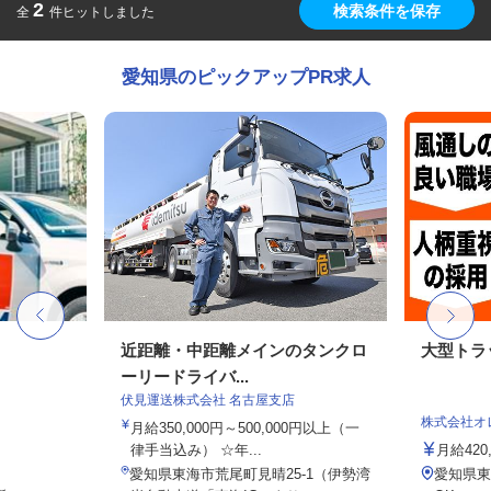
2
検索条件を保存
全
件ヒットしました
愛知県のピックアップPR求人
近距離・中距離メインのタンクロ
大型トラ
ーリードライバ...
伏見運送株式会社 名古屋支店
株式会社オ
月給350,000円～500,000円以上（一
律手当込み） ☆年...
月給42
愛知県東海市荒尾町見晴25-1（伊勢湾
愛知県東