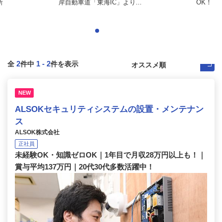
所
岸自動車道「東海IC」より...
OK！
2
1
-
2
全
件中
件を表示
NEW
ALSOKセキュリティシステムの設置・メンテナン
ス
ALSOK株式会社
正社員
未経験OK・知識ゼロOK｜1年目で月収28万円以上も！｜
賞与平均137万円｜20代30代多数活躍中！