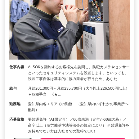
仕事内容
ALSOKを契約するお客様先を訪問し、防犯カメラやセンサー
といったセキュリティシステムを設置します。といっても、
設置工事自体は基本的に協力業者が行うため、あなた…
給与
月給201,300円～月給235,700円（大卒以上226,500円以上）
＋各種手当 《★…
勤務地
愛知県内各エリアでの勤務 （愛知県内いずれかの事業所へ
配属）
応募資格
要普通免許（AT限定可）／60歳未満（定年が60歳の為）／
高卒以上（※労働基準法等法令の規定により） ※普通免許を
お持ちでない方は入社までの取得でOK！