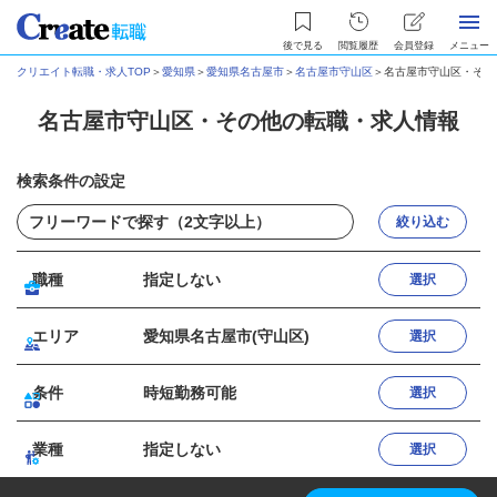
後で見る
閲覧履歴
会員登録
メニュー
クリエイト転職・求人TOP
＞
愛知県
＞
愛知県名古屋市
＞
名古屋市守山区
＞
名古屋市守山区・その
名古屋市守山区・その他の転職・求人情報
検索条件の設定
絞り込む
職種
指定しない
選択
エリア
愛知県名古屋市(守山区)
選択
条件
時短勤務可能
選択
業種
指定しない
選択