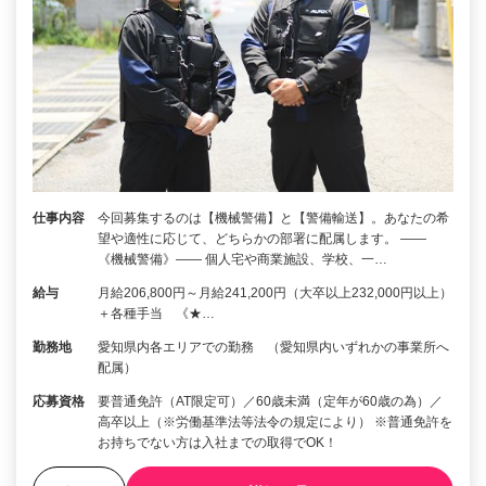
仕事内容
今回募集するのは【機械警備】と【警備輸送】。あなたの希
望や適性に応じて、どちらかの部署に配属します。 ――
《機械警備》―― 個人宅や商業施設、学校、一…
給与
月給206,800円～月給241,200円（大卒以上232,000円以上）
＋各種手当 《★…
勤務地
愛知県内各エリアでの勤務 （愛知県内いずれかの事業所へ
配属）
応募資格
要普通免許（AT限定可）／60歳未満（定年が60歳の為）／
高卒以上（※労働基準法等法令の規定により） ※普通免許を
お持ちでない方は入社までの取得でOK！