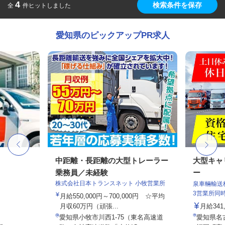
4
検索条件を保存
全
件ヒットしました
愛知県のピックアップPR求人
中距離・長距離の大型トレーラー
大型キャ
乗務員／未経験
ー
株式会社日本トランスネット 小牧営業所
泉車輛輸送
3営業所同
月給550,000円～700,000円 ☆平均
月収60万円（頑張...
月給341,
愛知県小牧市川西1-75（東名高速道
愛知県名