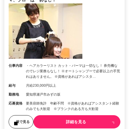
仕事内容
・ヘアカラーリスト カット・パーマは一切なし！ 券売機な
のでレジ業務もなし！ ※オートシャンプーで必要以上の手荒
れはありません。 ※資格があればアシスタ…
給与
月給230,000円以上
勤務地
愛知県瀬戸市みずの坂
応募資格
要美容師免許 年齢不問 ※資格があればアシスタント経験
のみでも大歓迎 ※ブランクのある方も大歓迎
詳細を見る
後で見る