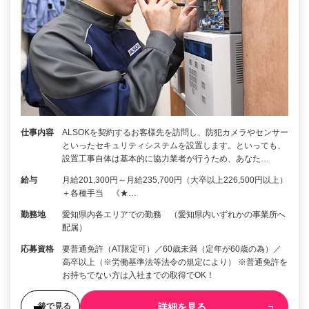
仕事内容
ALSOKを契約するお客様先を訪問し、防犯カメラやセンサー
といったセキュリティシステムを設置します。といっても、
設置工事自体は基本的に協力業者が行うため、あなた…
給与
月給201,300円～月給235,700円（大卒以上226,500円以上）
＋各種手当 《★…
勤務地
愛知県内各エリアでの勤務 （愛知県内いずれかの事業所へ
配属）
応募資格
要普通免許（AT限定可）／60歳未満（定年が60歳の為）／
高卒以上（※労働基準法等法令の規定により） ※普通免許を
お持ちでない方は入社までの取得でOK！
詳細を見る
後で見る