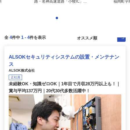
所
路・名神高速道路「小牧IC」...
福岡町字
4
1
-
4
全
件中
件を表示
ALSOKセキュリティシステムの設置・メンテナン
ス
ALSOK株式会社
正社員
未経験OK・知識ゼロOK｜1年目で月収28万円以上も！｜
賞与平均137万円｜20代30代多数活躍中！