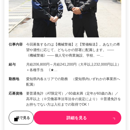
仕事内容
今回募集するのは【機械警備】と【警備輸送】。あなたの希
望や適性に応じて、どちらかの部署に配属します。 ――
《機械警備》―― 個人宅や商業施設、学校、一…
給与
月給206,800円～月給241,200円（大卒以上232,000円以上）
＋各種手当 《★…
勤務地
愛知県内各エリアでの勤務 （愛知県内いずれかの事業所へ
配属）
応募資格
要普通免許（AT限定可）／60歳未満（定年が60歳の為）／
高卒以上（※労働基準法等法令の規定により） ※普通免許を
お持ちでない方は入社までの取得でOK！
詳細を見る
後で見る