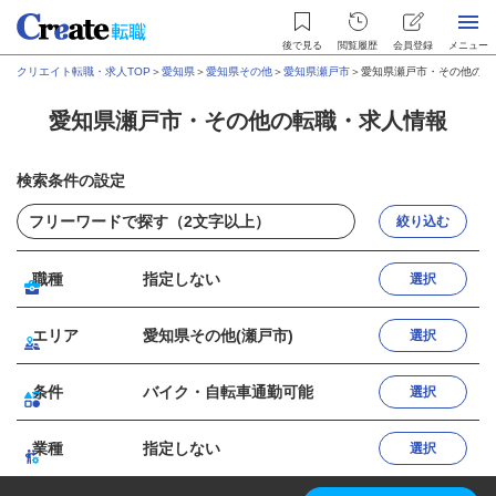
後で見る
閲覧履歴
会員登録
メニュー
クリエイト転職・求人TOP
＞
愛知県
＞
愛知県その他
＞
愛知県瀬戸市
＞
愛知県瀬戸市・その他の転
愛知県瀬戸市・その他の転職・求人情報
検索条件の設定
絞り込む
職種
指定しない
選択
エリア
愛知県その他(瀬戸市)
選択
条件
バイク・自転車通勤可能
選択
業種
指定しない
選択