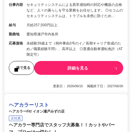
仕事内容
セキュリティシステムによる異常感知時の対応や機器の点検
など、人々の暮らしを守る業務をお任せします。 ◎セコムの
セキュリティシステムは、トラブルを未然に防ぐため…
給与
月給257,500円以上
勤務地
愛知県瀬戸市内各所
応募資格
未経験39歳まで（例外事由3号のイ／長期キャリア形成のた
め／職業経験不問）、高卒以上 ◎普通自動車運転免許（AT
限定可）
詳細を見る
後で見る
更新日： 2026/06/15 掲載終了日： 2027/06/30
ヘアカラーリスト
ヘアカラーFit! イオン瀬戸みずの店
正社員
ヘアカラー専門店でスタッフ大募集！！カットやパー
マ、ブローは一切なし！