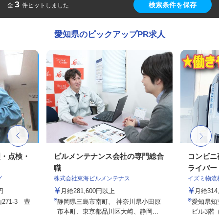
3
検索条件を保存
全
件ヒットしました
愛知県のピックアップPR求人
理・点検・
ビルメンテナンス会社の専門総合
コンビニ
職
ライバー
グ
株式会社東海ビルメンテナス
イズミ物流
円
月給281,600円以上
月給314,
71-3 豊
静岡県三島市南町、 神奈川県小田原
愛知県知立
市本町、東京都品川区大崎、静岡...
ビル3階（