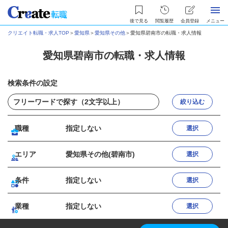
後で見る
閲覧履歴
会員登録
メニュー
クリエイト転職・求人TOP
＞
愛知県
＞
愛知県その他
＞
愛知県碧南市の転職・求人情報
愛知県碧南市の転職・求人情報
検索条件の設定
絞り込む
職種
指定しない
選択
エリア
愛知県その他(碧南市)
選択
条件
指定しない
選択
業種
指定しない
選択