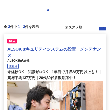
3
1
-
3
全
件中
件を表示
NEW
ALSOKセキュリティシステムの設置・メンテナン
ス
ALSOK株式会社
正社員
未経験OK・知識ゼロOK｜1年目で月収28万円以上も！｜
賞与平均137万円｜20代30代多数活躍中！