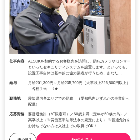
仕事内容
ALSOKを契約するお客様先を訪問し、防犯カメラやセンサー
といったセキュリティシステムを設置します。といっても、
設置工事自体は基本的に協力業者が行うため、あなた…
給与
月給201,300円～月給235,700円（大卒以上226,500円以上）
＋各種手当 《★…
勤務地
愛知県内各エリアでの勤務 （愛知県内いずれかの事業所へ
配属）
応募資格
要普通免許（AT限定可）／60歳未満（定年が60歳の為）／
高卒以上（※労働基準法等法令の規定により） ※普通免許を
お持ちでない方は入社までの取得でOK！
後で見る