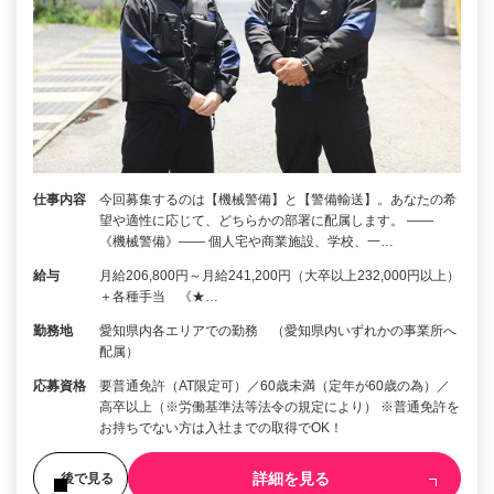
仕事内容
今回募集するのは【機械警備】と【警備輸送】。あなたの希
望や適性に応じて、どちらかの部署に配属します。 ――
《機械警備》―― 個人宅や商業施設、学校、一…
給与
月給206,800円～月給241,200円（大卒以上232,000円以上）
＋各種手当 《★…
勤務地
愛知県内各エリアでの勤務 （愛知県内いずれかの事業所へ
配属）
応募資格
要普通免許（AT限定可）／60歳未満（定年が60歳の為）／
高卒以上（※労働基準法等法令の規定により） ※普通免許を
お持ちでない方は入社までの取得でOK！
詳細を見る
後で見る