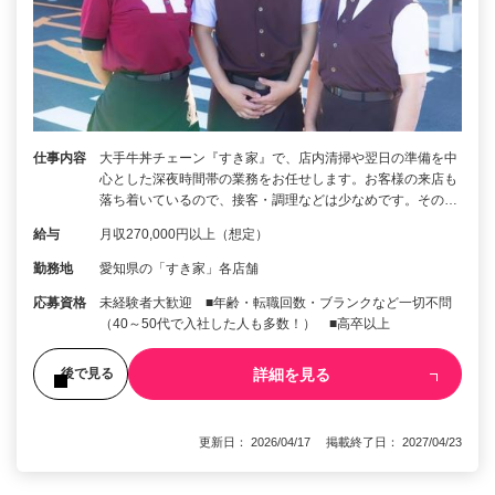
仕事内容
大手牛丼チェーン『すき家』で、店内清掃や翌日の準備を中
心とした深夜時間帯の業務をお任せします。お客様の来店も
落ち着いているので、接客・調理などは少なめです。その…
給与
月収270,000円以上（想定）
勤務地
愛知県の「すき家」各店舗
応募資格
未経験者大歓迎 ■年齢・転職回数・ブランクなど一切不問
（40～50代で入社した人も多数！） ■高卒以上
詳細を見る
後で見る
更新日： 2026/04/17 掲載終了日： 2027/04/23