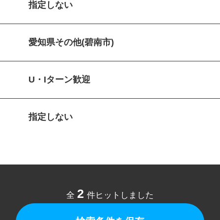
指定しない
愛知県その他(碧南市)
U・Iターン歓迎
指定しない
2
全
件ヒットしました