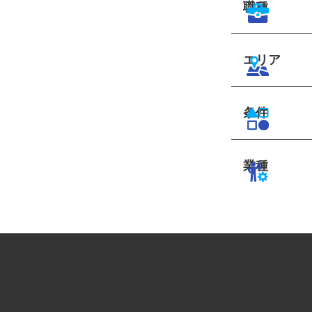
職種
エリア
条件
業種