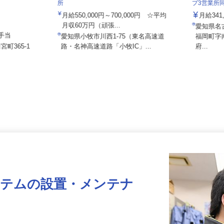
株式会社日本トランスネット 小牧営業
泉車輛輸
所
プ3営業
月給550,000円～700,000円 ☆平均
月給34
月収60万円（頑張...
愛知県
諸手当
愛知県小牧市川西1-75（東名高速道
福岡町
宮町365-1
路・名神高速道路「小牧IC」...
府...
ステムの設置・メンテナ