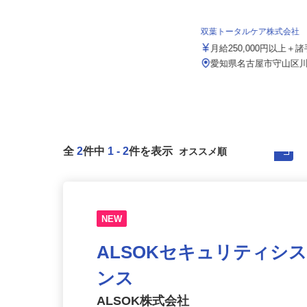
泉車輛輸送株式会社＜泉車輛輸送グルー
プ3営業所同時募集＞
月給341,900円～500,000円
双葉トータルケア株式会社
愛知県名古屋市港区潮見町、岡崎市
月給250,000円以上＋
福岡町字南仲西、三重県鈴鹿市国
府...
愛知県名古屋市守山区川
全
2
件中
1
-
2
件を表示
NEW
ALSOKセキュリティシ
ンス