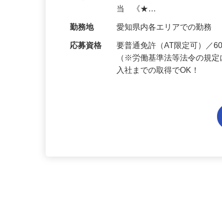
給与
月給206,800円～月給241,
当 《★…
勤務地
愛知県内各エリアでの勤務
応募資格
要普通免許（AT限定可）／
（※労働基準法等法令の規定
入社までの取得でOK！