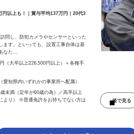
万円以上も！｜賞与平均137万円｜20代3
先を訪問し、防犯カメラやセンサーといった
置します。といっても、設置工事自体は基
、あなた…
700円（大卒以上226,500円以上）＋各種手
 （愛知県内いずれかの事業所へ配属）
60歳未満（定年が60歳の為）／高卒以上
により） ※普通免許をお持ちでない方は
後で見