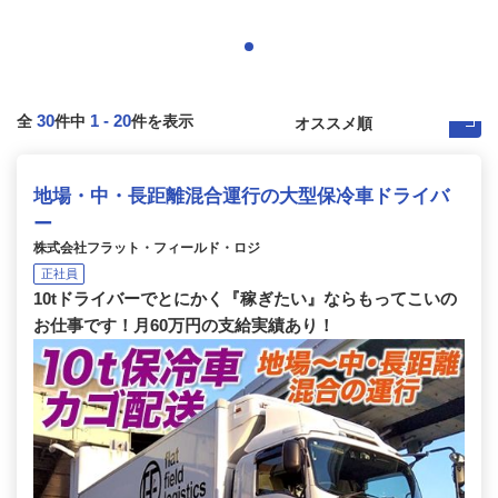
30
1
-
20
全
件中
件を表示
地場・中・長距離混合運行の大型保冷車ドライバ
ー
株式会社フラット・フィールド・ロジ
正社員
10tドライバーでとにかく『稼ぎたい』ならもってこいの
お仕事です！月60万円の支給実績あり！