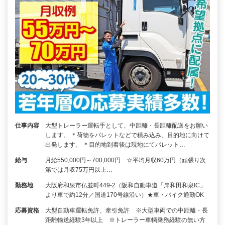
仕事内容
大型トレーラー運転手として、中距離・長距離配送をお願い
します。 ＊荷物をパレットなどで積み込み、目的地に向けて
出発します。 ＊目的地到着後は現地にてパレット…
給与
月給550,000円～700,000円 ☆平均月収60万円（頑張り次
第では月収75万円以上…
勤務地
大阪府和泉市仏並町449-2（阪和自動車道「岸和田和泉IC」
より車で約12分／国道170号線沿い）★車・バイク通勤OK
応募資格
大型自動車運転免許、牽引免許 ※大型車両での中距離・長
距離輸送経験3年以上 ※トレーラー車輌乗務経験の無い方