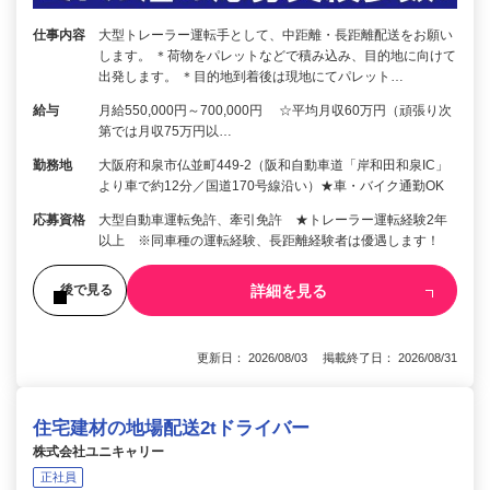
仕事内容
大型トレーラー運転手として、中距離・長距離配送をお願い
します。 ＊荷物をパレットなどで積み込み、目的地に向けて
出発します。 ＊目的地到着後は現地にてパレット…
給与
月給550,000円～700,000円 ☆平均月収60万円（頑張り次
第では月収75万円以…
勤務地
大阪府和泉市仏並町449-2（阪和自動車道「岸和田和泉IC」
より車で約12分／国道170号線沿い）★車・バイク通勤OK
応募資格
大型自動車運転免許、牽引免許 ★トレーラー運転経験2年
以上 ※同車種の運転経験、長距離経験者は優遇します！
詳細を見る
後で見る
更新日： 2026/08/03 掲載終了日： 2026/08/31
住宅建材の地場配送2tドライバー
株式会社ユニキャリー
正社員