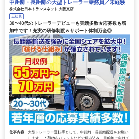
中距離・長距離の大型トレーラー乗務員／未経験
株式会社日本トランスネット 大阪支店
正社員
30〜40代のトレーラーデビューも実績多数★応募数も増
加中です！充実の研修制度＆サポート体制万全◎
仕事内容
大型トレーラー運転手として、中距離・長距離配送をお願い
します。 ＊荷物をパレットなどで積み込み、目的地に向けて