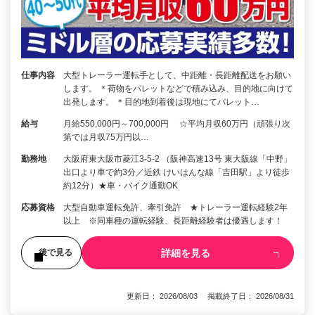
仕事内容
大型トレーラー運転手として、中距離・長距離配送をお願い
します。 ＊荷物をパレットなどで積み込み、目的地に向けて
出発します。 ＊目的地到着後は現地にてパレット…
給与
月給550,000円～700,000円 ☆平均月収60万円（頑張り次
第では月収75万円以…
勤務地
大阪府東大阪市菱江3-5-2 （阪神高速13号 東大阪線「中野」
出口より車で約3分／近鉄 けいはんな線「吉田駅」より徒歩
約12分）★車・バイク通勤OK
応募資格
大型自動車運転免許、牽引免許 ★トレーラー運転経験2年
以上 ※同車種の運転経験、長距離経験者は優遇します！
詳細を見る
後で見る
更新日： 2026/08/03 掲載終了日： 2026/08/31