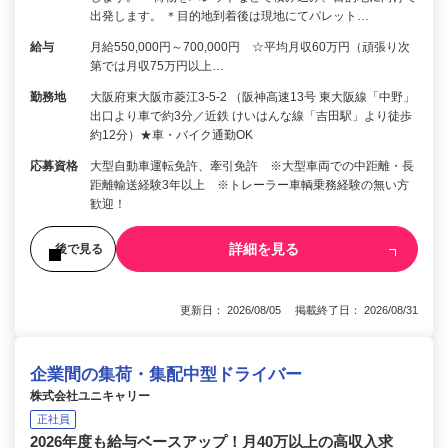
出発します。 ＊目的地到着後は現地にてパレット…
給与
月給550,000円～700,000円 ☆平均月収60万円（頑張り次
第では月収75万円以上…
勤務地
大阪府東大阪市菱江3-5-2 （阪神高速13号 東大阪線「中野」
出口より車で約3分／近鉄 けいはんな線「吉田駅」より徒歩
約12分）★車・バイク通勤OK
応募資格
大型自動車運転免許、牽引免許 ※大型車両での中距離・長
距離輸送経験3年以上 ※トレーラー車輌乗務経験の無い方
歓迎！
詳細を見る
後で見る
更新日： 2026/08/05 掲載終了日： 2026/08/31
企業間の集荷・集配中型ドライバー
株式会社ユニキャリー
正社員
2026年度も給与ベースアップ！月40万以上の高収入求