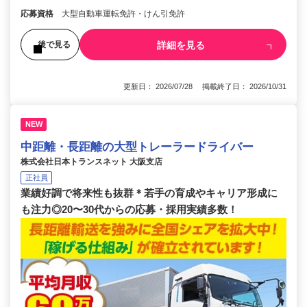
応募資格
大型自動車運転免許・けん引免許
詳細を見る
後で見る
更新日： 2026/07/28 掲載終了日： 2026/10/31
NEW
中距離・長距離の大型トレーラードライバー
株式会社日本トランスネット 大阪支店
正社員
業績好調で将来性も抜群＊若手の育成やキャリア形成に
も注力◎20〜30代からの応募・採用実績多数！