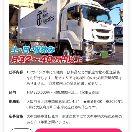
仕事内容
10tウイング車にて雑貨・飲料品などの航空貨物の配送業務
をお任せします。配送エリアは地場中心のため長距離配送は
ありません。 ◎業務内容の変更範囲：変更なし
給与
月給320,000円～400,000円以上（稼働日保障）
勤務地
大阪府泉北郡忠岡町忠岡北1-4-24 ★車通勤OK ※2026年1
0月に大阪府岸和田市岸の丘に移転予定です。
応募資格
大型自動車運転免許 ※運送業界にて大型車輌の輸送経験の
ある方（年数は問いません）