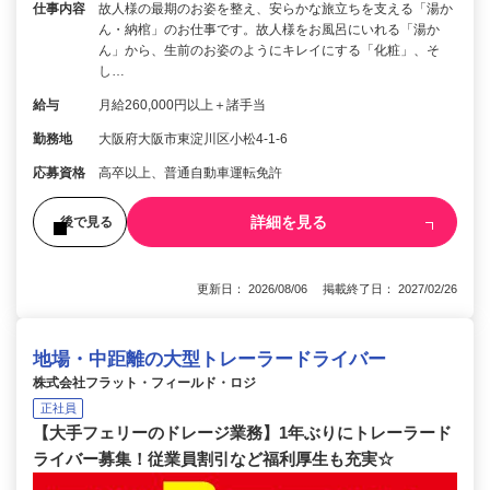
仕事内容
故人様の最期のお姿を整え、安らかな旅立ちを支える「湯か
ん・納棺」のお仕事です。故人様をお風呂にいれる「湯か
ん」から、生前のお姿のようにキレイにする「化粧」、そ
し…
給与
月給260,000円以上＋諸手当
勤務地
大阪府大阪市東淀川区小松4-1-6
応募資格
高卒以上、普通自動車運転免許
詳細を見る
後で見る
更新日： 2026/08/06 掲載終了日： 2027/02/26
地場・中距離の大型トレーラードライバー
株式会社フラット・フィールド・ロジ
正社員
【大手フェリーのドレージ業務】1年ぶりにトレーラード
ライバー募集！従業員割引など福利厚生も充実☆