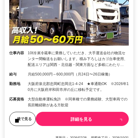
仕事内容
10t冷凍冷蔵車に乗務していただき、大手運送会社の物流セ
ンター間輸送をお願いします。積み下ろしはカゴ台車使用、
配送エリアは関西・北信越・関東方面など多岐にわたり…
給与
月給500,000円～600,000円（月24日〜26日稼働）
勤務地
大阪府泉北郡忠岡町忠岡北1-4-24 ★車通勤OK ※2026年1
0月に大阪府岸和田市岸の丘に移転予定です。
応募資格
大型自動車運転免許 ※同車種での乗務経験、大型車両での
長距離経験がある方歓迎
詳細を見る
後で見る
更新日： 2026/07/28 掲載終了日： 2026/10/31