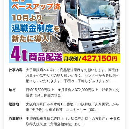
仕事内容
大手量販店へ4t車にて商品配送業務をお願いします。商品は
お菓子や飲料などの取り扱いが多く、センターから各店舗へ
配送していただきます。手積み・手卸しがありますが、…
給与
日給15,500円以上 ★月収例／372,000円以上＋残業代＋交
通費（24日稼働の場合）
勤務地
大阪府岸和田市今木町155番地（JR阪和線「久米田駅」から
車で約7分）☆車通勤可 ユニキャリー（001）
応募資格
中型自動車運転免許以上（大型免許お持ちの方歓迎） ★資格
取得支援制度（費用全額負担）あり！