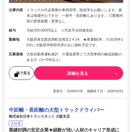
仕事内容
トラックの代走業務や車両管理、陸送等をお願いします。基
本は地場中心ですが、一部中・長距離もあります。 ◎業務内
容の変更範囲：変更なし
給与
月給350,000円以上 ☆代走手当別途支給
勤務地
大阪府泉北郡忠岡町忠岡北1-4-24 ★車通勤OK ※2026年1
0月に大阪府岸和田市岸の丘に移転予定です。
応募資格
大型自動車運転免許 ※運送業界にて大型車両の輸送経験の
ある方（3〜5年以上）
詳細を見る
後で見る
更新日： 2026/07/28 掲載終了日： 2026/10/31
中距離・長距離の大型トラックドライバー
株式会社日本トランスネット 大阪支店
正社員
業績好調の安定企業★経験が浅い人材のキャリア形成に