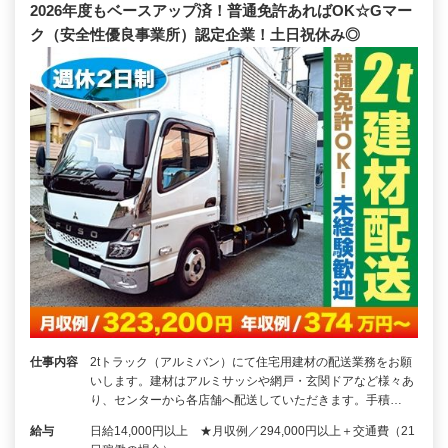
2026年度もベースアップ済！普通免許あればOK☆Gマー
ク（安全性優良事業所）認定企業！土日祝休み◎
仕事内容
2tトラック（アルミバン）にて住宅用建材の配送業務をお願
いします。建材はアルミサッシや網戸・玄関ドアなど様々あ
り、センターから各店舗へ配送していただきます。手積…
給与
日給14,000円以上 ★月収例／294,000円以上＋交通費（21