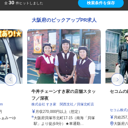
30
検索条件を保存
全
件ヒットしました
大阪府のピックアップPR求人
牛丼チェーンすき家の店舗スタッ
セコムの
フ／深夜
m
株式会社 すき家 関西支社／貝塚北町店
セコム株式
円
月収270,000円以上（想定）
月給257
 ふぁみーゆ
大阪府貝塚市北町17-15（南海「貝塚
駅」より徒歩9分）★車通勤...
大阪府