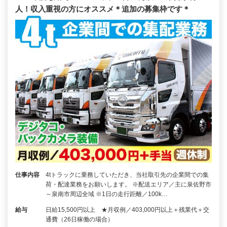
人！収入重視の方にオススメ＊追加の募集枠です＊
仕事内容
4tトラックに乗務していただき、当社取引先の企業間での集
荷・配達業務をお願いします。 ※配送エリア／主に泉佐野市
～泉南市周辺全域 ※1日の走行距離／100k…
給与
日給15,500円以上 ★月収例／403,000円以上＋残業代＋交
通費（26日稼働の場合）