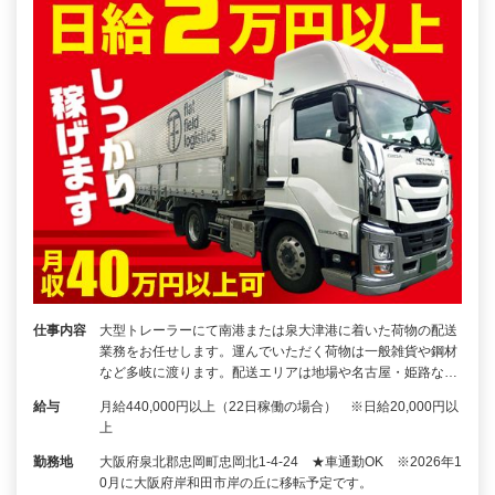
仕事内容
大型トレーラーにて南港または泉大津港に着いた荷物の配送
業務をお任せします。運んでいただく荷物は一般雑貨や鋼材
など多岐に渡ります。配送エリアは地場や名古屋・姫路な…
給与
月給440,000円以上（22日稼働の場合） ※日給20,000円以
上
勤務地
大阪府泉北郡忠岡町忠岡北1-4-24 ★車通勤OK ※2026年1
0月に大阪府岸和田市岸の丘に移転予定です。