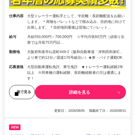
仕事内容
大型トレーラー運転手として、中距離・長距離配送をお願い
します。 ＊荷物をパレットなどで積み込み、目的地に向けて
出発します。 ＊目的地到着後は現地にてパレット…
給与
月給550,000円～700,000円 ☆平均月収60万円（頑張り次
第では月収75万円以…
勤務地
大阪府和泉市仏並町449-2（阪和自動車道「岸和田和泉IC」
より車で約12分／国道170号線沿い）★車・バイク通勤OK
応募資格
大型自動車運転免許、牽引免許 ★トレーラー運転経験2年
以上 ※同車種の運転経験、長距離経験者の方は優遇しま
す！
詳細を見る
後で見る
更新日： 2026/08/05 掲載終了日： 2026/08/31
NEW