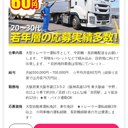
仕事内容
大型トレーラー運転手として、中距離・長距離配送をお願い
します。 ＊荷物をパレットなどで積み込み、目的地に向けて
出発します。 ＊目的地到着後は現地にてパレット…
給与
月給550,000円～700,000円 ☆平均月収60万円（頑張り次
第では月収75万円以…
勤務地
大阪府東大阪市菱江3-5-2 （阪神高速13号 東大阪線「中野」
出口より車で約3分／近鉄 けいはんな線「吉田駅」より徒歩
約12分）★車・バイク通勤OK
応募資格
大型自動車運転免許、牽引免許 ★トレーラー運転経験2年
以上 ※同車種の運転経験、長距離経験者の方は優遇しま
す！