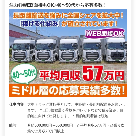
注力◎WEB面接もOK♪40〜50代から応募多数！
仕事内容
大型トラック運転手として、中距離・長距離配送をお願いし
ます。 ＊1日3便程届く荷物をパレットなどで積み込み、目
的地に向けて出発します。 ＊目的地到着後は現地…
給与
月給500,000円～650,000円 ☆平均月収57万円（頑張り次
第では月収70万円以上…