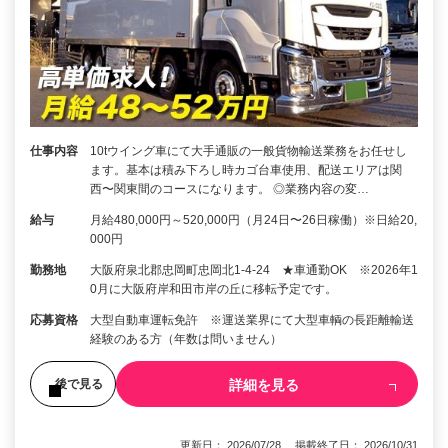
仕事内容
10tウイング車にて大手通販の一般貨物輸送業務をお任せし
ます。基本は積み下ろし時カゴ台車使用、配送エリアは関
西〜関東間のコースになります。 ◎業務内容の変…
給与
月給480,000円～520,000円（月24日〜26日稼働）※日給20,
000円
勤務地
大阪府泉北郡忠岡町忠岡北1-4-24 ★車通勤OK ※2026年1
0月に大阪府岸和田市岸の丘に移転予定です。
応募資格
大型自動車運転免許 ※運送業界にて大型車輌の長距離輸送
経験のある方（年数は問いません）
詳細を見る
後で見る
更新日： 2026/07/28 掲載終了日： 2026/10/31