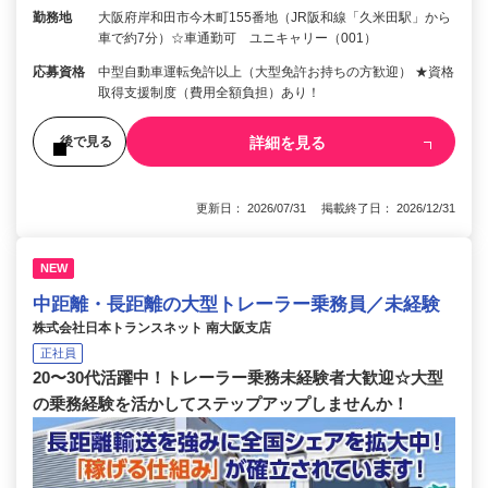
勤務地
大阪府岸和田市今木町155番地（JR阪和線「久米田駅」から
車で約7分）☆車通勤可 ユニキャリー（001）
応募資格
中型自動車運転免許以上（大型免許お持ちの方歓迎） ★資格
取得支援制度（費用全額負担）あり！
詳細を見る
後で見る
更新日： 2026/07/31 掲載終了日： 2026/12/31
NEW
中距離・長距離の大型トレーラー乗務員／未経験
株式会社日本トランスネット 南大阪支店
正社員
20〜30代活躍中！トレーラー乗務未経験者大歓迎☆大型
の乗務経験を活かしてステップアップしませんか！