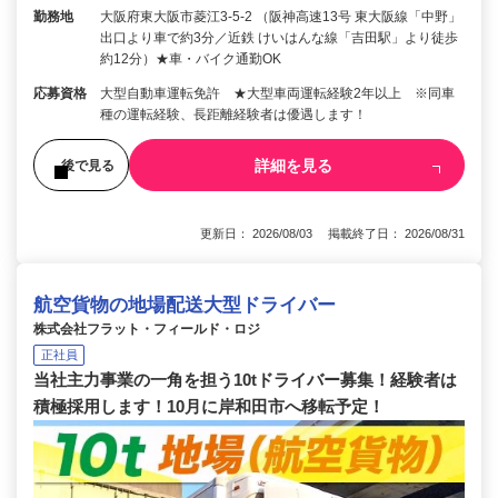
勤務地
大阪府東大阪市菱江3-5-2 （阪神高速13号 東大阪線「中野」
出口より車で約3分／近鉄 けいはんな線「吉田駅」より徒歩
約12分）★車・バイク通勤OK
応募資格
大型自動車運転免許 ★大型車両運転経験2年以上 ※同車
種の運転経験、長距離経験者は優遇します！
詳細を見る
後で見る
更新日： 2026/08/03 掲載終了日： 2026/08/31
航空貨物の地場配送大型ドライバー
株式会社フラット・フィールド・ロジ
正社員
当社主力事業の一角を担う10tドライバー募集！経験者は
積極採用します！10月に岸和田市へ移転予定！