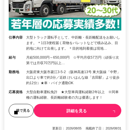
仕事内容
大型トラック運転手として、中距離・長距離配送をお願いし
ます。 ＊1日3便程届く荷物をパレットなどで積み込み、目
的地に向けて出発します。 ＊目的地到着後は現地…
給与
月給500,000円～650,000円 ☆平均月収57万円（頑張り次
第では月収70万円以上…
勤務地
大阪府東大阪市菱江3-5-2 （阪神高速13号 東大阪線「中野」
出口より車で約3分／近鉄 けいはんな線「吉田駅」より徒歩
約12分）★車・バイク通勤OK
応募資格
大型自動車運転免許 ★大型車両運転経験2年以上 ※同車
種の運転経験、長距離経験者の方は優遇します！
詳細を見る
後で見る
更新日： 2026/08/05 掲載終了日： 2026/08/31