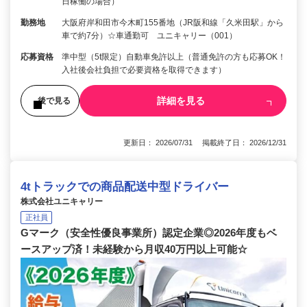
日稼働の場合）
勤務地
大阪府岸和田市今木町155番地（JR阪和線「久米田駅」から
車で約7分）☆車通勤可 ユニキャリー（001）
応募資格
準中型（5t限定）自動車免許以上（普通免許の方も応募OK！
入社後会社負担で必要資格を取得できます）
詳細を見る
後で見る
更新日： 2026/07/31 掲載終了日： 2026/12/31
4tトラックでの商品配送中型ドライバー
株式会社ユニキャリー
正社員
Gマーク（安全性優良事業所）認定企業◎2026年度もベ
ースアップ済！未経験から月収40万円以上可能☆