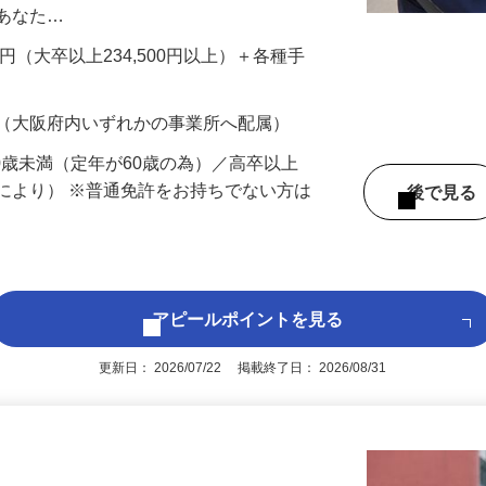
先を訪問し、防犯カメラやセンサーといった
置します。といっても、設置工事自体は基
、あなた…
700円（大卒以上234,500円以上）＋各種手
 （大阪府内いずれかの事業所へ配属）
60歳未満（定年が60歳の為）／高卒以上
により） ※普通免許をお持ちでない方は
後で見
アピールポイントを見る
更新日： 2026/07/22 掲載終了日： 2026/08/31