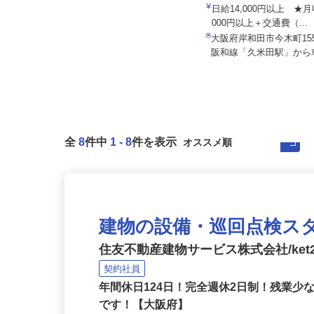
株式会社CLライン関西
株式会社ユニキャリー
月給383,600円以上（一律手当含
日給14,000円以上 ★月
む）
000円以上＋交通費（...
大阪府守口市佐太東町1-1（大阪モ
大阪府岸和田市今木町15
ノレール「大日」駅より徒歩10...
阪和線「久米田駅」から車
全
8
件中
1
-
8
件を表示
建物の設備・巡回点検ス
住友不動産建物サービス株式会社/ket2
契約社員
年間休日124日！完全週休2日制！残業