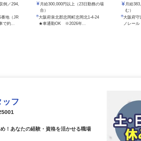
株式会社フラット・フィールド・ロジ
株式会社
収例／294,
月給300,000円以上（23日勤務の場
月給3
合）
む）
5番地（JR
大阪府泉北郡忠岡町忠岡北1-4-24
大阪府
で約...
★車通勤OK ※2026年...
ノレー
タッフ
5001
少なめ！あなたの経験・資格を活かせる職場