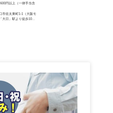
CLライン関西
株式会社ユニキャリー
83,600円以上（一律手当含
日給14,000円以上 ★月収例／294,
000円以上＋交通費（...
守口市佐太東町1-1（大阪モ
大阪府岸和田市今木町155番地（JR
ル「大日」駅より徒歩10...
阪和線「久米田駅」から車で約...