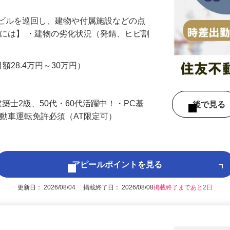
やビルを巡回し、建物や付属施設などの点
的には】 ・建物の劣化状況（発錆、ヒビ割
…
月額28.4万円～30万円）
築士2級、50代・60代活躍中！・PC基
後で見
自動車運転免許必須（AT限定可）
アピールポイントを見る
更新日： 2026/08/04 掲載終了日： 2026/08/08
掲載終了まであと2日