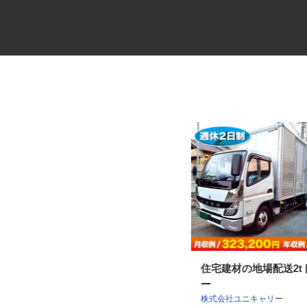
物流会社の4tルート配送ドライ
住宅建材の地場配送2
バー
ー