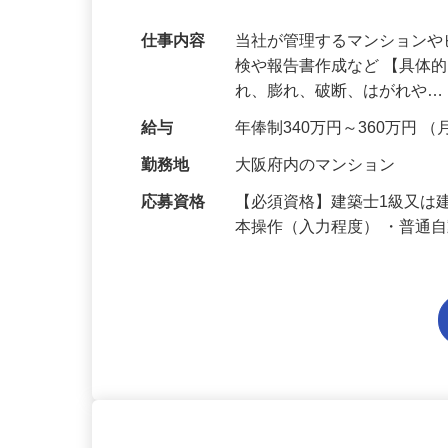
です！【大阪府】
仕事内容
当社が管理するマンション
検や報告書作成など 【具体
れ、膨れ、破断、はがれや
給与
年俸制340万円～360万円 （
勤務地
大阪府内のマンション
応募資格
【必須資格】建築士1級又は建
本操作（入力程度） ・普通