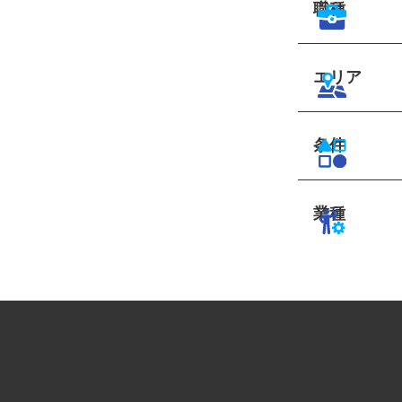
職種
エリア
条件
業種