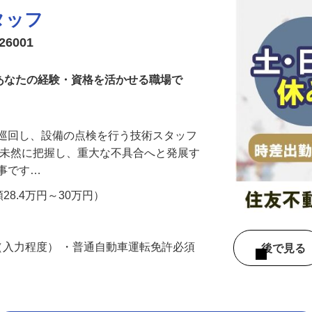
タッフ
6001
！あなたの経験・資格を活かせる職場で
を巡回し、設備の点検を行う技術スタッフ
を未然に把握し、重大な不具合へと発展す
仕事です…
額28.4万円～30万円）
作（入力程度） ・普通自動車運転免許必須
後で見