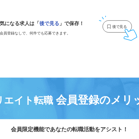
1
気になる求人は
「
後で見る
」で保存！
会員登録なしで、
何件でも応募できます。
会員登録のメリ
リエイト転職