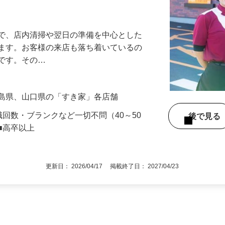
アル確立｜平均年齢49.1歳｜最大9連休
』で、店内清掃や翌日の準備を中心とした
します。お客様の来店も落ち着いているの
めです。その…
広島県、山口県の「すき家」各店舗
職回数・ブランクなど一切不問（40～50
後で見
■高卒以上
更新日： 2026/04/17 掲載終了日： 2027/04/23