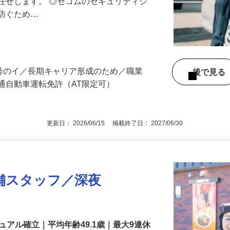
る異常感知時の対応や機器の点検など、
任せします。 ◎セコムのセキュリティシ
に防ぐため…
3号のイ／長期キャリア形成のため／職業
後で見
通自動車運転免許（AT限定可）
更新日： 2026/06/15 掲載終了日： 2027/06/30
舗スタッフ／深夜