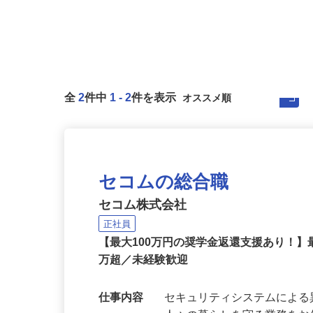
全
2
件中
1
-
2
件を表示
セコムの総合職
セコム株式会社
正社員
【最大100万円の奨学金返還支援あり！】
万超／未経験歓迎