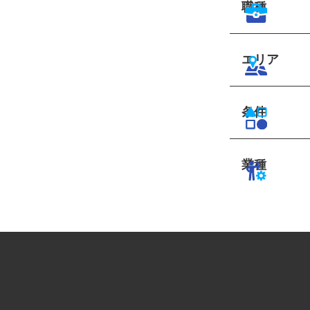
職種
エリア
条件
業種