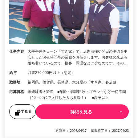
仕事内容
大手牛丼チェーン『すき家』で、店内清掃や翌日の準備を中
心とした深夜時間帯の業務をお任せします。お客様の来店も
落ち着いているので、接客・調理などは少なめです。その…
給与
月収270,000円以上（想定）
勤務地
福岡県、佐賀県、長崎県、大分県の「すき家」各店舗
応募資格
未経験者大歓迎 ■年齢・転職回数・ブランクなど一切不問
（40～50代で入社した人も多数！） ■高卒以上
詳細を見る
後で見る
更新日： 2026/04/17 掲載終了日： 2027/04/23