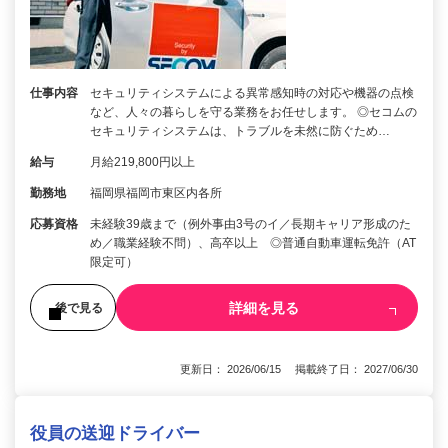
仕事内容
セキュリティシステムによる異常感知時の対応や機器の点検
など、人々の暮らしを守る業務をお任せします。 ◎セコムの
セキュリティシステムは、トラブルを未然に防ぐため…
給与
月給219,800円以上
勤務地
福岡県福岡市東区内各所
応募資格
未経験39歳まで（例外事由3号のイ／長期キャリア形成のた
め／職業経験不問）、高卒以上 ◎普通自動車運転免許（AT
限定可）
詳細を見る
後で見る
更新日： 2026/06/15 掲載終了日： 2027/06/30
役員の送迎ドライバー