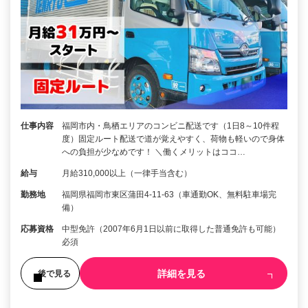
仕事内容
福岡市内・鳥栖エリアのコンビニ配送です（1日8～10件程
度）固定ルート配送で道が覚えやすく、荷物も軽いので身体
への負担が少なめです！ ＼働くメリットはココ…
給与
月給310,000以上（一律手当含む）
勤務地
福岡県福岡市東区蒲田4-11-63（車通勤OK、無料駐車場完
備）
応募資格
中型免許（2007年6月1日以前に取得した普通免許も可能）
必須
詳細を見る
後で見る