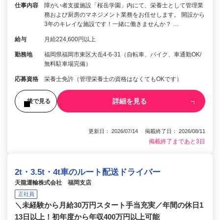
仕事内容
障がい者支援施設「桜岳学園」内にて、栄養士として管理業
務および厨房のマネジメント業務をお任せします。 開設から
3年のキレイな施設です！一緒に働きませんか？ …
給与
月給224,600円以上
勤務地
福岡県福岡市東区大岳4-6-31（自転車、バイク、車通勤OK/
無料駐車場完備）
応募資格
栄養士免許（管理栄養士の資格はなくてもOKです）
詳細を見る
後で見る
更新日： 2026/07/14 掲載終了日： 2026/08/11
掲載終了まであと3日
2t・3.5t・4t車のルート配送ドライバー
天龍運輸株式会社 福岡支店
正社員
＼未経験から月給30万円スタート手当充実／年間の休日1
13日以上！初年度から年収400万円以上可能