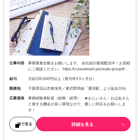
仕事内容
事務業務全般をお願いします。 会社紹介動画配信中！お気軽
にご相談ください。 https://v.classtream.jp/create-group/#…
給与
月給230,000円以上（賞与年3.5ヶ月分）
勤務地
千葉県流山市東深井／東武野田線「運河駅」より徒歩10分
応募資格
事務経験者歓迎（総務・経理） ★おじいさん・おばあさん
と接する機会が多い環境なので、優しい対応をお願いしま
す！
詳細を見る
後で見る