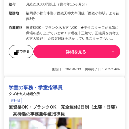
給与
月給210,000円以上（賞与年1.5ヶ月分）
勤務地
福岡県小郡市小郡／西鉄天神大牟田線「西鉄小郡駅」より徒
歩3分
応募資格
無資格OK・ブランクある方もOK ★男性スタッフが元気に
職場を盛り上げています！☆現在非正規で、正職員をお考え
の方大歓迎！ ☆接客経験を活かしているスタッフもい…
詳細を見る
後で見る
更新日： 2026/07/13 掲載終了日： 2027/04/02
学童の事務・学童指導員
クズオカ人材紹介所
正社員
無資格OK・ブランクOK 完全週休2日制（土曜・日曜）
高待遇の事務兼学童指導員