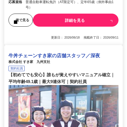
応募資格
普通自動車運転免許（AT限定可）、定年65歳（例外事由1
号）
詳細を見る
後で見る
更新日： 2026/06/18 掲載終了日： 2026/09/11
牛丼チェーンすき家の店舗スタッフ／深夜
株式会社 すき家 九州支社
契約社員
【初めてでも安心】誰もが覚えやすいマニュアル確立｜
平均年齢49.1歳｜最大9連休可｜契約社員