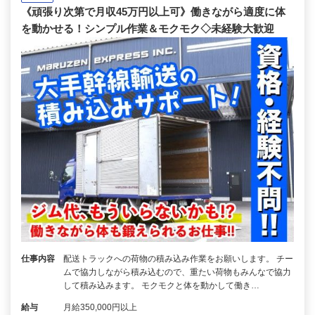
《頑張り次第で月収45万円以上可》働きながら適度に体
を動かせる！シンプル作業＆モクモク◇未経験大歓迎
仕事内容
配送トラックへの荷物の積み込み作業をお願いします。 チー
ムで協力しながら積み込むので、重たい荷物もみんなで協力
して積み込みます。 モクモクと体を動かして働き…
給与
月給350,000円以上