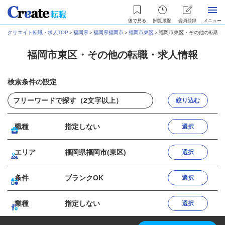
後で見る
閲覧履歴
会員登録
メニュー
クリエイト転職・求人TOP
＞
福岡県
＞
福岡県福岡市
＞
福岡市東区
＞
福岡市東区・その他の転職・
福岡市東区・その他の転職・求人情報
検索条件の設定
絞り込む
職種
指定しない
選択
エリア
福岡県福岡市(東区)
選択
条件
ブランクOK
選択
業種
指定しない
選択