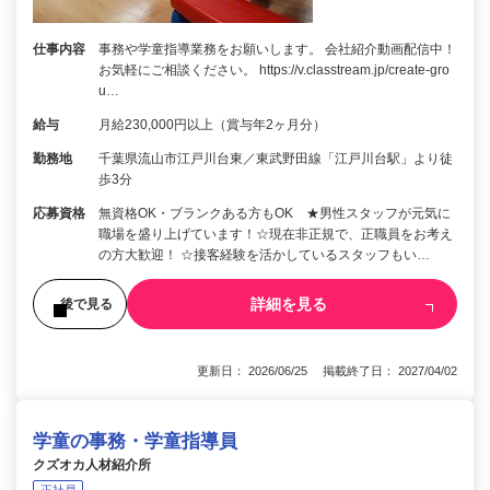
仕事内容
事務や学童指導業務をお願いします。 会社紹介動画配信中！
お気軽にご相談ください。 https://v.classtream.jp/create-gro
u…
給与
月給230,000円以上（賞与年2ヶ月分）
勤務地
千葉県流山市江戸川台東／東武野田線「江戸川台駅」より徒
歩3分
応募資格
無資格OK・ブランクある方もOK ★男性スタッフが元気に
職場を盛り上げています！☆現在非正規で、正職員をお考え
の方大歓迎！ ☆接客経験を活かしているスタッフもい…
詳細を見る
後で見る
更新日： 2026/06/25 掲載終了日： 2027/04/02
学童の事務・学童指導員
クズオカ人材紹介所
正社員