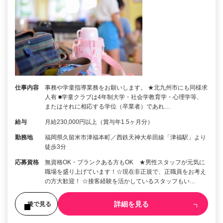
仕事内容
事務や学童指導業務をお願いします。 ★北九州市にも同様求
人有 ■学童クラブは4年制大学・社会学教育学・心理学等、
またはそれに相応する学位（卒業者）であれ…
給与
月給230,000円以上（賞与年1.5ヶ月分）
勤務地
福岡県久留米市津福本町／西鉄天神大牟田線「津福駅」より
徒歩3分
応募資格
無資格OK・ブランクある方もOK ★男性スタッフが元気に
職場を盛り上げています！☆現在非正規で、正職員をお考え
の方大歓迎！ ☆接客経験を活かしているスタッフもい…
詳細を見る
後で見る