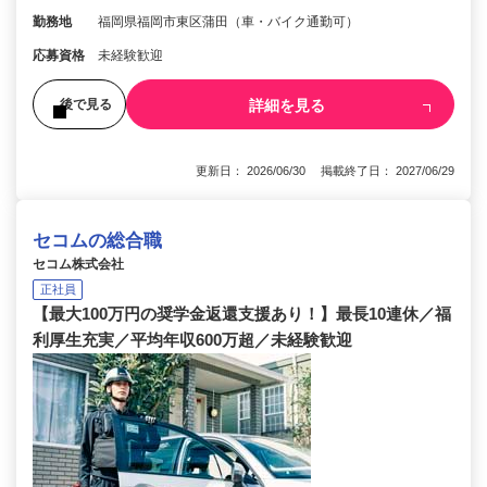
勤務地
福岡県福岡市東区蒲田（車・バイク通勤可）
応募資格
未経験歓迎
詳細を見る
後で見る
更新日： 2026/06/30 掲載終了日： 2027/06/29
セコムの総合職
セコム株式会社
正社員
【最大100万円の奨学金返還支援あり！】最長10連休／福
利厚生充実／平均年収600万超／未経験歓迎