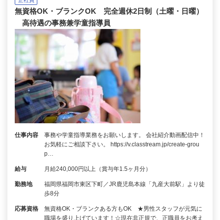
無資格OK・ブランクOK 完全週休2日制（土曜・日曜）
高待遇の事務兼学童指導員
仕事内容
事務や学童指導業務をお願いします。 会社紹介動画配信中！
お気軽にご相談下さい。 https://v.classtream.jp/create-grou
p…
給与
月給240,000円以上（賞与年1.5ヶ月分）
勤務地
福岡県福岡市東区下町／JR鹿児島本線「九産大前駅」より徒
歩8分
応募資格
無資格OK・ブランクある方もOK ★男性スタッフが元気に
職場を盛り上げています！☆現在非正規で、正職員をお考え