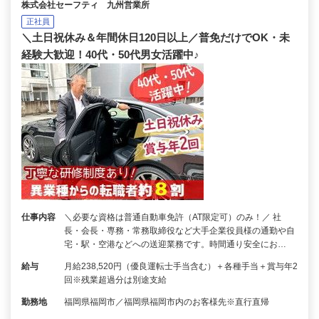
株式会社セーフティ 九州営業所
正社員
＼土日祝休み＆年間休日120日以上／普免だけでOK・未
経験大歓迎！40代・50代男女活躍中♪
仕事内容
＼必要な資格は普通自動車免許（AT限定可）のみ！／ 社
長・会長・専務・常務取締役など大手企業役員様の通勤や自
宅・駅・空港などへの送迎業務です。時間通り安全にお…
給与
月給238,520円（優良運転士手当含む）＋各種手当＋賞与年2
回※残業超過分は別途支給
勤務地
福岡県福岡市／福岡県福岡市内のお客様先※直行直帰