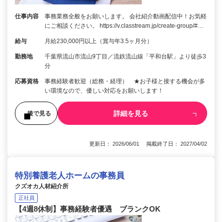
仕事内容
事務業務全般をお願いします。 会社紹介動画配信中！お気軽
にご相談ください。 https://v.classtream.jp/create-group/#…
給与
月給230,000円以上（賞与年3.5ヶ月分）
勤務地
千葉県流山市流山9丁目／流鉄流山線「平和台駅」より徒歩3
分
応募資格
事務経験者歓迎（総務・経理） ★お子様と接する機会が多
い環境なので、優しい対応をお願いします！
詳細を見る
後で見る
更新日： 2026/06/01 掲載終了日： 2027/04/02
特別養護老人ホームの事務員
クズオカ人材紹介所
正社員
【4週8休制】事務経験者優遇 ブランクOK