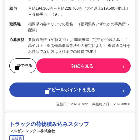
給与
月給194,300円～月給228,700円（大卒以上219,500円以上）
＋各種手当 《★…
勤務地
福岡県内各エリアでの勤務 （福岡県内いずれかの事業所へ
配属）
応募資格
要普通免許（AT限定可）／60歳未満（定年が60歳の為）／
高卒以上（※労働基準法等法令の規定により） ※普通免許を
お持ちでない方は入社までの取得でOK！
詳細を見る
後で見る
アピールポイントを見る
更新日： 2026/07/22 掲載終了日： 2026/08/31
トラックの荷物積み込みスタッフ
マルゼン レックス株式会社
正社員