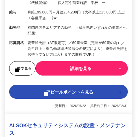
《機械警備》―― 個人宅や商業施設、学校、一…
給与
月給199,800円～月給234,200円（大卒以上225,000円以上）
＋各種手当 《★…
勤務地
福岡県内各エリアでの勤務 （福岡県内いずれかの事業所へ
配属）
応募資格
要普通免許（AT限定可）／60歳未満（定年が60歳の為）／
高卒以上（※労働基準法等法令の規定により） ※普通免許を
お持ちでない方は入社までの取得でOK！
詳細を見る
後で見る
アピールポイントを見る
更新日： 2026/07/22 掲載終了日： 2026/08/31
ALSOKセキュリティシステムの設置・メンテナン
ス