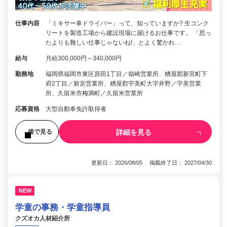
仕事内容
「ミキサー車ドライバー」って、知っていますか? 生コンク
リートを製造工場から建設現場に届けるお仕事です。 「思っ
たよりも難しい仕事じゃないね!」とよく驚かれ…
給与
月給300,000円～340,000円
勤務地
福岡県福岡市東区原田1丁目／箱崎営業所、糟屋郡新宮町下
府2丁目／新宮営業所、糟屋郡宇美町大字井野／宇美営業
所、久留米市梅満町／久留米営業所
応募資格
大型自動車免許取得者
詳細を見る
後で見る
更新日： 2026/08/05 掲載終了日： 2027/04/30
NEW
学童の事務・学童指導員
クズオカ人材紹介所