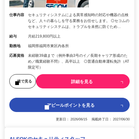
仕事内容
セキュリティシステムによる異常感知時の対応や機器の点検
など、人々の暮らしを守る業務をお任せします。 ◎セコムの
セキュリティシステムは、トラブルを未然に防ぐため…
給与
月給219,800円以上
勤務地
福岡県福岡市東区内各所
応募資格
未経験39歳まで（例外事由3号のイ／長期キャリア形成のた
め／職業経験不問）、高卒以上 ◎普通自動車運転免許（AT
限定可）
詳細を見る
後で見る
アピールポイントを見る
更新日： 2026/06/15 掲載終了日： 2027/06/30