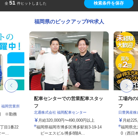
51
検索条件を保存
全
件ヒットしました
福岡県のピックアップPR求人
配車センターでの営業配車スタッ
工場内の
フ
フ
 福岡営業所
北通株式会社 福岡配車センター
日豊興産株
00円 ※勤務
月給320,000円〜490,000円以上
月給225
目1番22
福岡県福岡市博多区博多駅前3-19-14
福岡県北
...
ビーエスビル博多8階A...
0（西日本