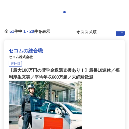
51
1
-
20
全
件中
件を表示
セコムの総合職
セコム株式会社
正社員
【最大100万円の奨学金返還支援あり！】最長10連休／福
利厚生充実／平均年収600万超／未経験歓迎