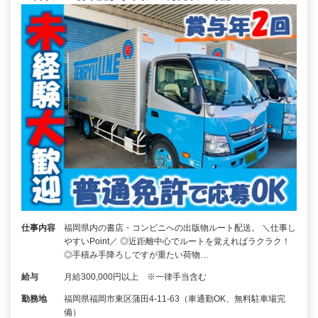
仕事内容
福岡県内の書店・コンビニへの出版物ルート配送。 ＼仕事し
やすいPoint／ ◎近距離中心でルートを覚えればラクラク！
◎手積み手降ろしですが重たい荷物…
給与
月給300,000円以上 ※一律手当含む
勤務地
福岡県福岡市東区蒲田4-11-63（車通勤OK、無料駐車場完
備）