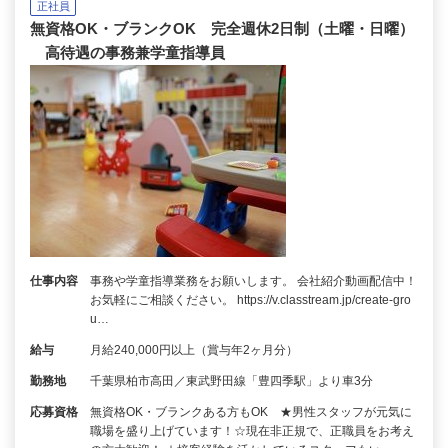
正社員
無資格OK・ブランクOK 完全週休2日制（土曜・日曜）
高待遇の事務兼学童指導員
仕事内容
事務や学童指導業務をお願いします。 会社紹介動画配信中！
お気軽にご相談ください。 https://v.classtream.jp/create-gro
u…
給与
月給240,000円以上（賞与年2ヶ月分）
勤務地
千葉県柏市高田／東武野田線「豊四季駅」より車3分
応募資格
無資格OK・ブランクある方もOK ★男性スタッフが元気に
職場を盛り上げています！☆現在非正規で、正職員をお考え